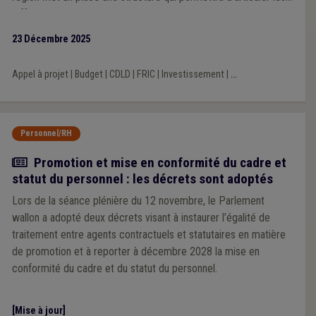
différents modes de subventionnement, allant de la dotation
générale non affectée à la dotation pour missions spécifique
23 Décembre 2025
sans oublier les appels à projets. L’Union se réjouit de ce
changement de cap, qu’elle revendiquait depuis de nombreuses
Appel à projet
|
Budget
|
CDLD
|
FRIC
|
Investissement
|
...
années.
Personnel/RH
Actualité
Promotion et mise en conformité du cadre et
statut du personnel : les décrets sont adoptés
Lors de la séance plénière du 12 novembre, le Parlement
wallon a adopté deux décrets visant à instaurer l’égalité de
traitement entre agents contractuels et statutaires en matière
de promotion et à reporter à décembre 2028 la mise en
conformité du cadre et du statut du personnel.
[Mise à jour]