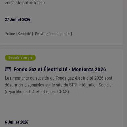
zones de police locale.
Infraction urbanistique
(1)
Licenciement
(1)
ONSSAPL
(1)
Média
(1)
Mobilité
(1)
Patrimoine
(1)
Maladie professionnelle
(1)
Management, stratégie
(1)
27 Juillet 2026
Expropriation
(1)
Facture
(1)
Fédasil
(1)
Europe
(1)
Entrepreneur
(1)
Forain
(1)
Fonctionnement du CPAS
(1)
Police
|
Sécurité
|
UVCW
|
Zone de police
|
E-gov
(1)
Discipline
(1)
Dumping social
(1)
Emphytéose et superficie
(1)
Cumul
(1)
DPR
(1)
Délinquance environnementale
(1)
Conseiller communal
(1)
Construction
(1)
Cotisation patronale
(1)
Sociale énergie
Canalisation
(1)
Audit énergétique
(1)
Bénévole
(1)
Armée
(1)
Association sans but lucratif (ASBL)
(1)
Actualité
Fonds Gaz et Électricité - Montants 2026
Absentéisme
(1)
Accident du travail
(1)
Commune
(1)
Casier judiciaire
(1)
Catastrophe naturelle
(1)
Les montants du subside du Fonds gaz électricité 2026 sont
Centre culturel
(1)
désormais disponibles sur le site du SPP Intégration Sociale
(répartition art. 4 et art.6, par CPAS).
6 Juillet 2026