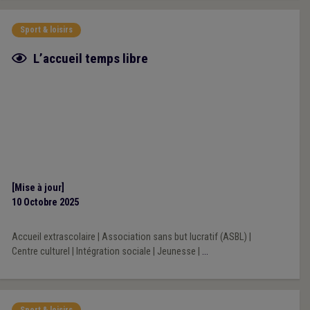
Sport & loisirs
Fiche focus
L’accueil temps libre
[Mise à jour]
10 Octobre 2025
Accueil extrascolaire
|
Association sans but lucratif (ASBL)
|
Centre culturel
|
Intégration sociale
|
Jeunesse
|
...
Sport & loisirs