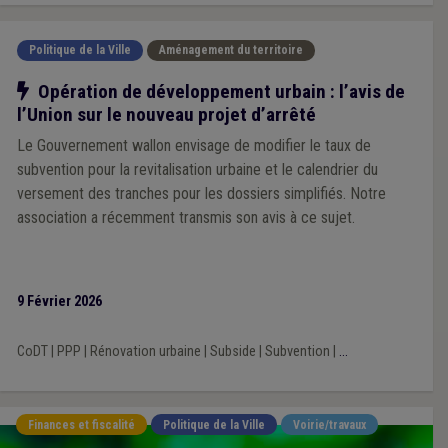
Politique de la Ville
Aménagement du territoire
Notre action
Opération de développement urbain : l’avis de
l’Union sur le nouveau projet d’arrêté
Le Gouvernement wallon envisage de modifier le taux de
subvention pour la revitalisation urbaine et le calendrier du
versement des tranches pour les dossiers simplifiés. Notre
association a récemment transmis son avis à ce sujet.
9 Février 2026
CoDT
|
PPP
|
Rénovation urbaine
|
Subside
|
Subvention
|
...
Finances et fiscalité
Politique de la Ville
Voirie/travaux