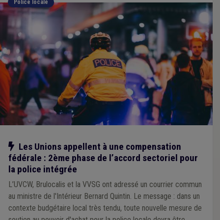
Police locale
Notre action
Les Unions appellent à une compensation
fédérale : 2ème phase de l’accord sectoriel pour
la police intégrée
L’UVCW, Brulocalis et la VVSG ont adressé un courrier commun
au ministre de l'Intérieur Bernard Quintin. Le message : dans un
contexte budgétaire local très tendu, toute nouvelle mesure de
soutien au pouvoir d'achat pour la police locale devra être