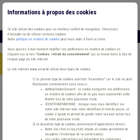
Informations à propos des cookies
Connexion
Vous travaillez dans un/une
Ce site utilise des cookies pour un meilleur confort de navigation. Choisissez
d'accepter ou de refuser certains cookies.
MENU
Notre
politique en matière de cookies
peut vous aider à faire ce choix.
Vous pourrez à tout moment modifier vos préférences en matière de cookies en
cliquant sur le lien "
Cookies: retrait du consentement
" qui se trouve dans le bas de
chaque page du site internet.
Accueil
> Zone de police Protection civile Agent statutaire
Subside
Le site internet www.uvcw.be utilise deux types de cookies :
1) Le premier type de cookies sont dits "essentiels" car le site ne peut
fonctionner correctement sans ceux-ci:
Trouver un contenu
tplNewCookieConsent : ce cookie enregistre vos préférences
en matière de cookies afin de ne pas vous représenter cette
fenêtre lors de votre prochaine visite.
Zone de police Protection civile Agent
IDENTIFIANTABONNE : lorsque vous vous identifiez sur
notre site internet avec votre identifiant et mot de passe, ce
statutaire Subside
cookie s'ajoute et permet de garder votre session active lors
de votre prochaine visite.
2) Le deuxième type de cookies proviennent d'applications tierces :
Notre live chat (crisp.chat) stocke un cookie permettant de
Matière(s) principale(s)
récupérer l'historique de la conversation;
Les cartes interactives qui présentent les communes