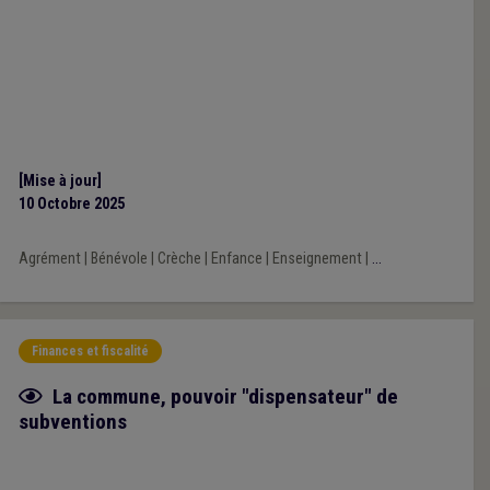
[Mise à jour]
10 Octobre 2025
Agrément
|
Bénévole
|
Crèche
|
Enfance
|
Enseignement
|
...
Finances et fiscalité
Fiche focus
La commune, pouvoir "dispensateur" de
subventions