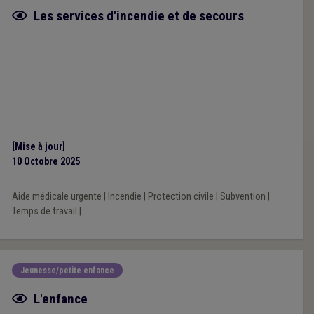
Fiche focus
Les services d'incendie et de secours
[Mise à jour]
10 Octobre 2025
Aide médicale urgente
|
Incendie
|
Protection civile
|
Subvention
|
Temps de travail
|
...
Jeunesse/petite enfance
Fiche focus
L'enfance