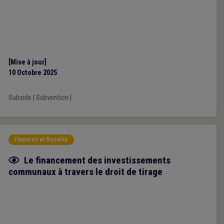
[Mise à jour]
10 Octobre 2025
Subside
|
Subvention
|
Finances et fiscalité
Fiche focus
Le financement des investissements
communaux à travers le droit de tirage