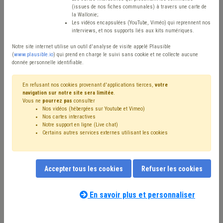
(issues de nos fiches communales) à travers une carte de
Type de contenu
la Wallonie;
Les vidéos encapsulées (YouTube, Viméo) qui reprennent nos
interviews, et nos supports liés aux kits numériques.
Avis / Actions
Notre site internet utilise un outil d'analyse de visite appelé Plausible
Réinitialiser
(
www.plausible.io
) qui prend en charge le suivi sans cookie et ne collecte aucune
donnée personnelle identifiable.
En refusant nos cookies provenant d'applications tierces,
votre
navigation sur notre site sera limitée
.
Filtrer cette requête avec des mots-clés
Vous ne
pourrez pas
consulter
Nos vidéos (hébergées sur Youtube et Vimeo)
Nos cartes interactives
Notre support en ligne (Live chat)
⇒ Subside
(
retirer le mot clé
)
Subvention
(62)
Certains autres services externes utilisant les cookies
⇒ Zone de police
(
retirer le mot clé
)
Budget
(24)
⇒ Agent statutaire
(
retirer le mot clé
)
Personnel
(21)
Coronavirus
(18)
Zone de secours
(16)
Sécurité
(16)
Accepter tous les cookies
Refuser les cookies
Investissement
(13)
⇒ Protection civile
(
retirer le mot clé
)
Pension
(11)
Finances
(10)
Appel à projet
(10)
Bâtiment
(10)
En savoir plus et personnaliser
Droit de tirage
(9)
Déchet
(9)
Emploi
(9)
Nos experts associés au terme que
Recrutement
(9)
Police
(8)
Formation
(8)
Taxe
(8)
vous recherchez
(merci de prendre
Indemnité
(8)
Agent contractuel
(7)
Inondation
(7)