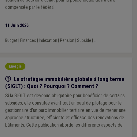
compensée par le fédéral.
11 Juin 2026
Budget
|
Finances
|
Indexation
|
Pension
|
Subside
|
...
Energie
Q/R
La stratégie immobilière globale à long terme
(SIGLT) : Quoi ? Pourquoi ? Comment ?
Si la SIGLT est devenue obligatoire pour bénéficier de certains
subsides, elle constitue avant tout un outil de pilotage pour le
gestionnaire d’un parc immobilier tertiaire en vue de mener une
approche structurée, efficiente et efficace des rénovations de
bâtiments. Cette publication aborde les différents aspects de
cet outil stratégique.