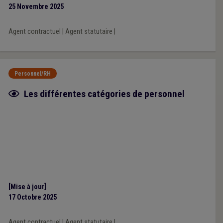
25 Novembre 2025
Agent contractuel
|
Agent statutaire
|
Personnel/RH
Fiche focus
Les différentes catégories de personnel
[Mise à jour]
17 Octobre 2025
Agent contractuel
|
Agent statutaire
|