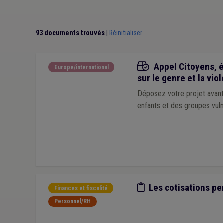
Management, stratégie
(1)
Média
(1)
Nature
(1
Additionnels communaux
(1)
Catastrophe nature
Décentralisation
(1)
Déontologie
(1)
Discipline
93 documents trouvés
|
Réinitialiser
Appels à projets
Appel Citoyens, ég
Europe/international
sur le genre et la vio
Déposez votre projet avant
enfants et des groupes vul
Etude/chiffres
Les cotisations pe
Finances et fiscalité
Personnel/RH