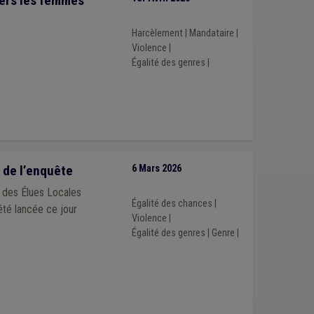
vers les femmes
Harcèlement
|
Mandataire
|
Violence
|
Égalité des genres
|
 de l’enquête
6 Mars 2026
u des Élues Locales
Égalité des chances
|
 été lancée ce jour
Violence
|
Égalité des genres
|
Genre
|