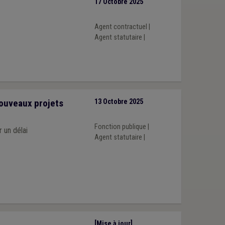
17 Octobre 2025
Agent contractuel
|
Agent statutaire
|
nouveaux projets
13 Octobre 2025
Fonction publique
|
 un délai
Agent statutaire
|
[Mise à jour]