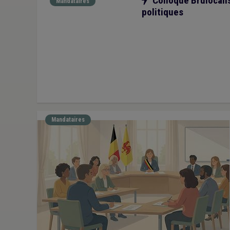
Colloque Brulocalis
Mandataires
politiques
Mandataires