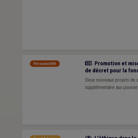
Actualité
Promotion et mise
Personnel/RH
de décret pour la fon
Deux nouveaux projets de dé
supplémentaire aux pouvoirs
Fiche focus