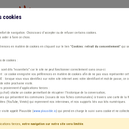
s cookies
Vous travaillez dans un/une
onfort de navigation. Choisissez d'accepter ou de refuser certains cookies.
 aider à faire ce choix.
ions
Publications
Outils
Fiches communa
rences en matière de cookies en cliquant sur le lien "
Cookies: retrait du consentement
" qui s
s de cookies :
ence
s sont dits "essentiels" car le site ne peut fonctionner correctement sans ceux-ci:
 : ce cookie enregistre vos préférences en matière de cookies afin de ne pas vous représenter cette
 lorsque vous vous identifiez sur notre site internet avec votre identifiant et mot de passe, ce co
de votre prochaine visite.
ntenu
es proviennent d'applications tierces :
sp.chat) stocke un cookie permettant de récupérer l'historique de la conversation;
tives qui présentent les communes (issues de nos fiches communales) à travers une carte de la W
ées (YouTube, Viméo) qui reprennent nos interviews, et nos supports liés aux kits numériques.
gent statutaire Violence
e visite appelé Plausible (
www.plausible.io
) qui prend en charge le suivi sans cookie et ne collect
ications tierces,
votre navigation sur notre site sera limitée
.
tenu
Avis / Actions