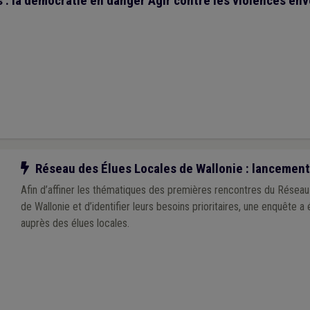
 : la démocratie en danger Agir contre les violences en
Notre action
Réseau des Élues Locales de Wallonie : lancement
Afin d’affiner les thématiques des premières rencontres du Résea
de Wallonie et d’identifier leurs besoins prioritaires, une enquête a
auprès des élues locales.