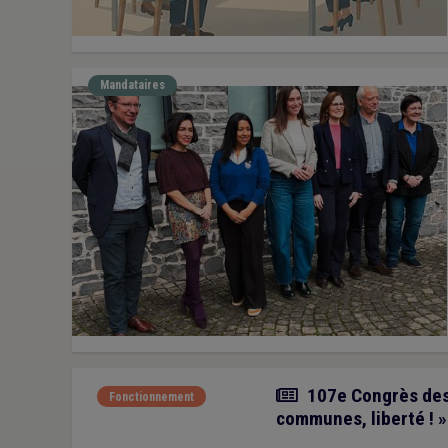
Mandataires
Article
107e Congrès des 
Fonctionnement
communes, liberté ! »