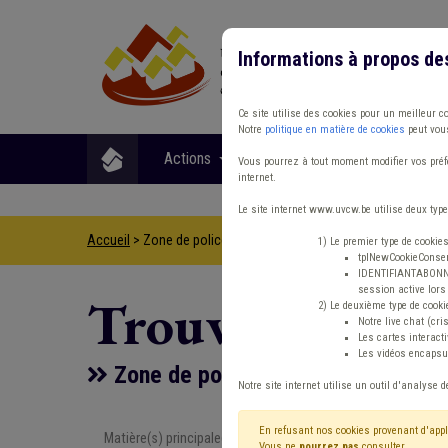
Informations à propos de
Ce site utilise des cookies pour un meilleur c
Notre
politique en matière de cookies
peut vous
Actions
Matières
Format
Vous pourrez à tout moment modifier vos préfé
internet.
Le site internet www.uvcw.be utilise deux type
Accueil
> Zone de police Protection civile Agent statutaire Viol
1) Le premier type de cookie
tplNewCookieConsent
IDENTIFIANTABONNE :
session active lors 
Trouver un co
2) Le deuxième type de cooki
Notre live chat (cri
Les cartes interac
Les vidéos encapsul
Zone de police Protection civile A
Notre site internet utilise un outil d'analyse d
En refusant nos cookies provenant d'appl
Matière(s) principale(s)
Type de con
Vous ne
pourrez pas
consulter