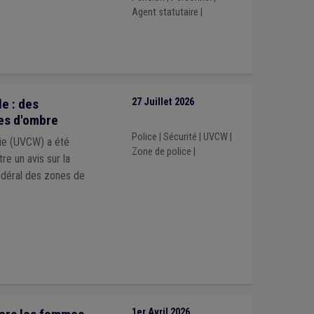
Agent statutaire
|
e : des
27 Juillet 2026
es d'ombre
Police
|
Sécurité
|
UVCW
|
nie (UVCW) a été
Zone de police
|
tre un avis sur la
édéral des zones de
1er Avril 2026