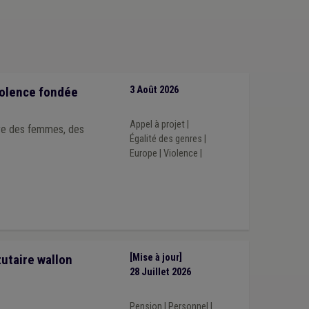
Absentéisme
(1)
Accident du travail
(1)
analisation
(1)
Construction
(1)
Cumul
(1)
violence fondée
3 Août 2026
Appel à projet
|
tre des femmes, des
Égalité des genres
|
Europe
|
Violence
|
utaire wallon
[Mise à jour]
28 Juillet 2026
Pension
|
Personnel
|