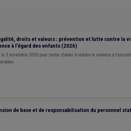
)
ONSSAPL
(1)
Animal
(1)
Armée
(1)
Assurance
(1)
Agrément
(1)
lle
(1)
Chantier
(1)
Climat
(1)
Cahier des charges
(1)
Calamité
(1)
C
(1)
Comptabilité
(1)
Congé
(1)
Conseil communal
(1)
Commune
(1)
alité, droits et valeurs : prévention et lutte contre la 
lence à l’égard des enfants (2026)
 le 3 novembre 2026 pour tenter d’aider à réduire la violence à l’encon
nérables
nsion de base et de responsabilisation du personnel stat