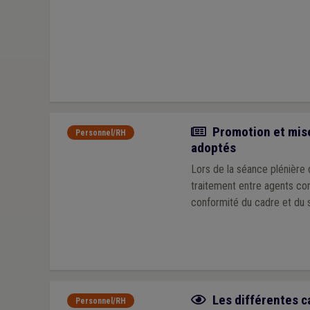
Actualité
Promotion et mise
Personnel/RH
adoptés
Lors de la séance plénière 
traitement entre agents co
conformité du cadre et du s
Fiche focus
Les différentes c
Personnel/RH