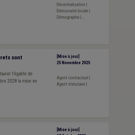
Décentralisation
|
Démocratie locale
|
Démographie
|
...
crets sont
[Mise à jour]
25 Novembre 2025
aurer l’égalité de
Agent contractuel
|
mbre 2028 la mise en
Agent statutaire
|
[Mise à jour]