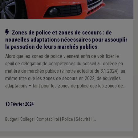
Notre action
Zones de police et zones de secours : de
nouvelles adaptations nécessaires pour assouplir
la passation de leurs marchés publics
Alors que les zones de police viennent enfin de voir fixer le
seuil de délégation de compétences du conseil au collège en
matière de marchés publics (v. notre actualité du 3.1.2024), au
même titre que les zones de secours en 2022, de nouvelles
adaptations – tant pour les zones de police que les zones de
secours – s’avèrent nécessaire pour assouplir la passation de
leur marchés publics. C’est en ce sens que l’UVCW, avec ses
13 Février 2024
associations-sœurs Brulocalis et la VVSG, viennent de
s’adresser à la Ministre de l’Intérieur.
Budget
|
Collège
|
Comptabilité
|
Police
|
Sécurité
|
...