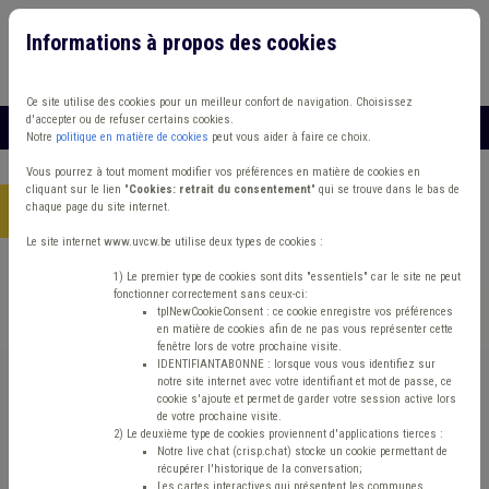
Informations à propos des cookies
Connexion
Vous travaillez dans un/une
Ce site utilise des cookies pour un meilleur confort de navigation. Choisissez
d'accepter ou de refuser certains cookies.
MENU
Notre
politique en matière de cookies
peut vous aider à faire ce choix.
Vous pourrez à tout moment modifier vos préférences en matière de cookies en
cliquant sur le lien "
Cookies: retrait du consentement
" qui se trouve dans le bas de
chaque page du site internet.
Accueil
> Zone de police Protection civile Amende
Le site internet www.uvcw.be utilise deux types de cookies :
Trouver un contenu
1) Le premier type de cookies sont dits "essentiels" car le site ne peut
fonctionner correctement sans ceux-ci:
tplNewCookieConsent : ce cookie enregistre vos préférences
en matière de cookies afin de ne pas vous représenter cette
Zone de police Protection civile
fenêtre lors de votre prochaine visite.
IDENTIFIANTABONNE : lorsque vous vous identifiez sur
Amende
notre site internet avec votre identifiant et mot de passe, ce
cookie s'ajoute et permet de garder votre session active lors
de votre prochaine visite.
2) Le deuxième type de cookies proviennent d'applications tierces :
Matière(s) principale(s)
Notre live chat (crisp.chat) stocke un cookie permettant de
récupérer l'historique de la conversation;
Les cartes interactives qui présentent les communes