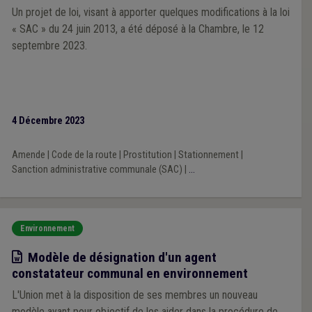
Un projet de loi, visant à apporter quelques modifications à la loi
« SAC » du 24 juin 2013, a été déposé à la Chambre, le 12
septembre 2023.
4 Décembre 2023
Amende
|
Code de la route
|
Prostitution
|
Stationnement
|
Sanction administrative communale (SAC)
|
...
Environnement
Modèle
Modèle de désignation d'un agent
constatateur communal en environnement
L'Union met à la disposition de ses membres un nouveau
modèle ayant pour objectif de les aider dans la procédure de