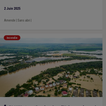
apporte des précisions quant au contenu et aux délais de
transmission du PV, quant au calcul du montant l’amende
2 Juin 2025
administrative et quant au contenu de la formation et aux
modalités de recours. Un arrêté ministériel devrait voir le jour
Amende
|
Sans abri
|
prochainement pour désigner les agents constatateurs au sein
du SPW.
Incendie