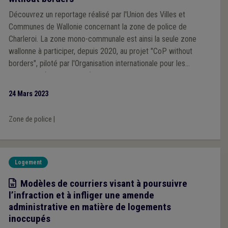
Découvrez un reportage réalisé par l'Union des Villes et
Communes de Wallonie concernant la zone de police de
Charleroi. La zone mono-communale est ainsi la seule zone
wallonne à participer, depuis 2020, au projet "CoP without
borders", piloté par l'Organisation internationale pour les
migrations (Nations Unies), qui tente de combattre la
discrimination.
24 Mars 2023
Zone de police
|
Logement
Modèle
Modèles de courriers visant à poursuivre
l’infraction et à infliger une amende
administrative en matière de logements
inoccupés