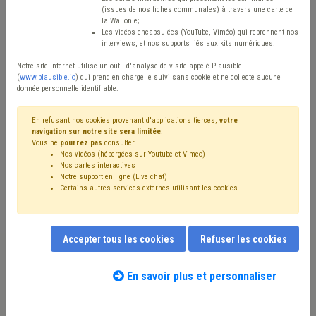
Type de contenu
(issues de nos fiches communales) à travers une carte de
la Wallonie;
Avis / Actions
Les vidéos encapsulées (YouTube, Viméo) qui reprennent nos
interviews, et nos supports liés aux kits numériques.
Réinitialiser
Notre site internet utilise un outil d'analyse de visite appelé Plausible
(
www.plausible.io
) qui prend en charge le suivi sans cookie et ne collecte aucune
donnée personnelle identifiable.
Filtrer cette requête avec des mots-clés
En refusant nos cookies provenant d'applications tierces,
votre
navigation sur notre site sera limitée
.
Vous ne
pourrez pas
consulter
Nos vidéos (hébergées sur Youtube et Vimeo)
⇒ Zone de police
(
retirer le mot clé
)
Nos cartes interactives
Notre support en ligne (Live chat)
⇒ Amende
(
retirer le mot clé
)
Zone de secours
(16)
Certains autres services externes utilisant les cookies
Sécurité
(15)
Budget
(14)
⇒ Protection civile
(
retirer le mot clé
)
Personnel
(11)
Police
(9)
Sanction administrative communale (SAC)
(8)
Accepter tous les cookies
Refuser les cookies
Taxe
(8)
Subvention
(7)
Ordre public
(7)
Finances
(6)
Code wallon du logement et de l'habitat durable
(6)
Stationnement
(6)
Recrutement
(5)
Formation
(5)
En savoir plus et personnaliser
Nos experts associés au terme que
Insalubrité
(5)
Location
(4)
Collège
(4)
vous recherchez
(merci de prendre
Bourgmestre
(4)
Sécurité civile
(4)
Sécurité routière
(4)
connaissance de notre
politique d'assistance-
Coronavirus
(4)
Délai
(4)
Subside
(3)
Pension
(3)