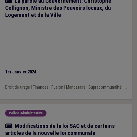
Article
La parole au Gouvernement: Christophe
Collignon, Ministre des Pouvoirs locaux, du
Logement et de la Ville
1er Janvier 2024
Droit de tirage
|
Finances
|
Fusion
|
Mandataire
|
Supracommunalité
|
...
Police administrative
Actualité
Modifications de la loi SAC et de certains
articles de la nouvelle loi communale