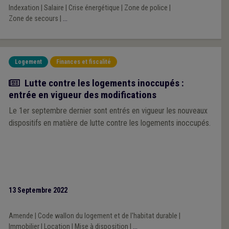
réagissent pas, 2023 sera catastrophique pour la grande
Indexation
|
Salaire
|
Crise énergétique
|
Zone de police
|
majorité des communes et des zones du pays.
Zone de secours
|
...
Logement
Finances et fiscalité
Actualité
Lutte contre les logements inoccupés :
entrée en vigueur des modifications
Le 1er septembre dernier sont entrés en vigueur les nouveaux
dispositifs en matière de lutte contre les logements inoccupés.
13 Septembre 2022
Amende
|
Code wallon du logement et de l'habitat durable
|
Immobilier
|
Location
|
Mise à disposition
|
...