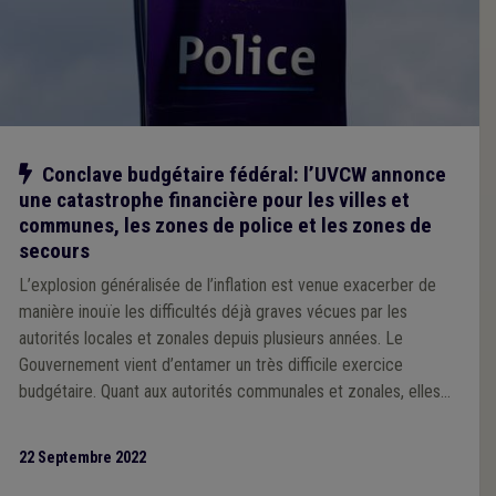
Notre action
Conclave budgétaire fédéral: l’UVCW annonce
une catastrophe financière pour les villes et
communes, les zones de police et les zones de
secours
L’explosion généralisée de l’inflation est venue exacerber de
manière inouïe les difficultés déjà graves vécues par les
autorités locales et zonales depuis plusieurs années. Le
Gouvernement vient d’entamer un très difficile exercice
budgétaire. Quant aux autorités communales et zonales, elles
sont hélas contraintes, elles aussi, de tirer la sonnette d’alarme:
2022 va s’achever dans une grande confusion au niveau de la
22 Septembre 2022
sécurité au niveau local. Et, si les autorités fédérales ne