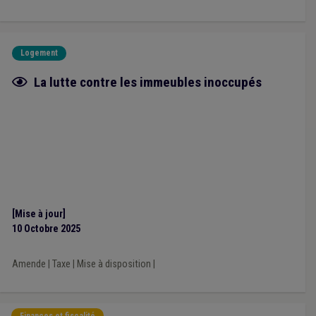
Logement
Fiche focus
La lutte contre les immeubles inoccupés
[Mise à jour]
10 Octobre 2025
Amende
|
Taxe
|
Mise à disposition
|
Finances et fiscalité