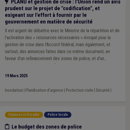
Notre action
PLANU et gestion de crise : l'Union rend un avis
prudent sur le projet de "codification", et
exigeant sur l'effort à fournir par le
gouvernement en matière de sécurité
Il est urgent de débattre avec le Ministre de la répartition et de
l’activation des « ressources nécessaires » évoqué pour la
gestion de crise dans l’Accord fédéral, mais également, et
surtout, des annonces faites dans ce même document, en
faveur d’un refinancement des zones de police, et d’un
rééquilibrage « 50/50 » du financement des zones de secours.
19 Mars 2025
Inondation
|
Planification d'urgence
|
Protection civile
|
Sécurité
|
Finances et fiscalité
Police locale
Etude/chiffres
Le budget des zones de police