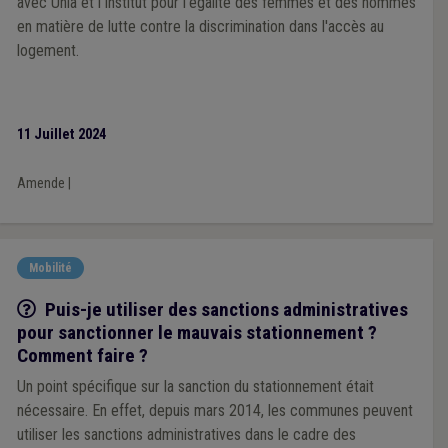
avec Unia et l’Institut pour l’égalité des femmes et des hommes
en matière de lutte contre la discrimination dans l'accès au
logement.
11 Juillet 2024
Amende
|
Mobilité
Q/R
Puis-je utiliser des sanctions administratives
pour sanctionner le mauvais stationnement ?
Comment faire ?
Un point spécifique sur la sanction du stationnement était
nécessaire. En effet, depuis mars 2014, les communes peuvent
utiliser les sanctions administratives dans le cadre des