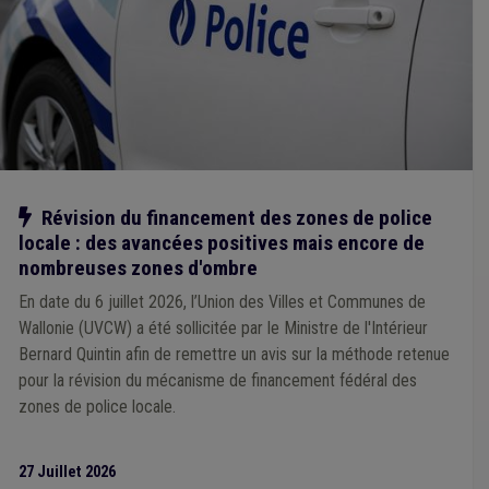
Signalisation
(1)
Société de logement de service public (SLSP)
(1)
Soins
(1)
Sols
(1)
Responsabilité civile
(1)
Règlement de police
(1)
Règlement général sur la protection des données (RGPD)
(1)
Régularisation
(1)
Rémunération
(1)
Compensation
(1)
Appel à projet
(1)
Alcool
(1)
Travaux publics
(1)
Trottoir
(1)
Trouble de voisinage
(1)
Tutelle
(1)
Urbanisme
(1)
Animal
(1)
Armée
(1)
Assurance
(1)
Agent statutaire
(1)
Agrément
(1)
Absentéisme
(1)
Notre action
Révision du financement des zones de police
Accessibilité
(1)
Additionnels communaux
(1)
CoDT
(1)
locale : des avancées positives mais encore de
Bruit
(1)
Cadastre
(1)
Cahier des charges
(1)
Calamité
(1)
Canalisation
(1)
Carrière
(1)
nombreuses zones d'ombre
Catastrophe naturelle
(1)
Commune
(1)
En date du 6 juillet 2026, l’Union des Villes et Communes de
Communication
(1)
Comptabilité
(1)
Wallonie (UVCW) a été sollicitée par le Ministre de l'Intérieur
Conseil communal
(1)
Conseil de police
(1)
Bernard Quintin afin de remettre un avis sur la méthode retenue
Construction
(1)
CPAS
(1)
Égouttage
(1)
E-gov
(1)
Enquête
(1)
Entrepreneur
(1)
Évaluation
(1)
pour la révision du mécanisme de financement fédéral des
Expropriation
(1)
Forain
(1)
Management, stratégie
(1)
zones de police locale.
Média
(1)
Nature
(1)
ONSSAPL
(1)
Informatique
(1)
Intercommunale
(1)
Gaz
(1)
Gouvernance
(1)
Primo-arrivant
(1)
Province
(1)
Recette
(1)
27 Juillet 2026