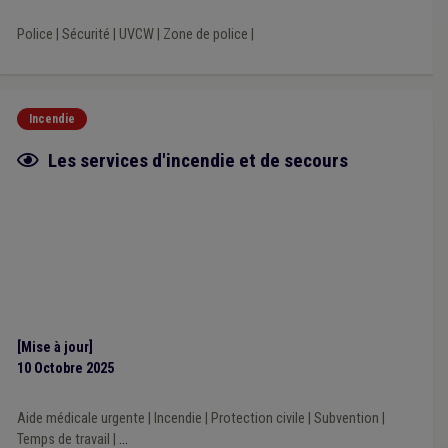
Recouvrement
(1)
Patrimoine
(1)
Personnel médical
(1)
Plan d'alignement
(1)
Espèce invasive
(1)
Police
|
Sécurité
|
UVCW
|
Zone de police
|
Crise énergétique
(1)
Incendie
Fiche focus
Les services d'incendie et de secours
[Mise à jour]
10 Octobre 2025
Aide médicale urgente
|
Incendie
|
Protection civile
|
Subvention
|
Temps de travail
|
...