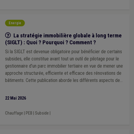
Entrepreneur
(1)
Circuit court
(1)
Alcool
(1)
Allocation sociale
(1)
Société de logement de service public (SLSP)
(1)
Soins
(1)
Sols
(1)
Droit de tirage
(1)
In-house
(1)
Energie
Intégration sociale
(1)
Notaire
(1)
ODD
(1)
Piscine
(1)
Convention des Maires
(1)
Compensation
(1)
GRD
(1)
Q/R
La stratégie immobilière globale à long terme
Huissier
(1)
Indemnité
(1)
Espèce invasive
(1)
(SIGLT) : Quoi ? Pourquoi ? Comment ?
Permis d'urbanisme
(1)
Personnel médical
(1)
Si la SIGLT est devenue obligatoire pour bénéficier de certains
Management, stratégie
(1)
Mandataire
(1)
Média
(1)
Mobilier urbain
(1)
Nature
(1)
ONSSAPL
(1)
subsides, elle constitue avant tout un outil de pilotage pour le
Prix de l'énergie
(1)
Province
(1)
Recette
(1)
gestionnaire d’un parc immobilier tertiaire en vue de mener une
Signalisation
(1)
Règlement de police
(1)
approche structurée, efficiente et efficace des rénovations de
Régularisation
(1)
Rémunération
(1)
Responsabilité
(1)
bâtiments. Cette publication aborde les différents aspects de
Responsabilité civile
(1)
Revenu d'intégration
(1)
cet outil stratégique.
Sanction administrative communale (SAC)
(1)
Santé
(1)
22 Mai 2026
Chauffage
|
PEB
|
Subside
|