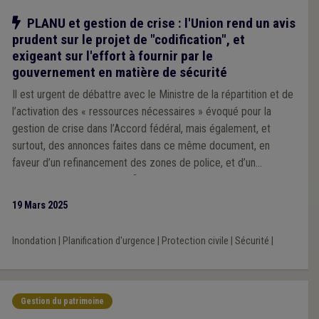
Notre action
PLANU et gestion de crise : l'Union rend un avis
prudent sur le projet de "codification", et
exigeant sur l'effort à fournir par le
gouvernement en matière de sécurité
Il est urgent de débattre avec le Ministre de la répartition et de
l’activation des « ressources nécessaires » évoqué pour la
gestion de crise dans l’Accord fédéral, mais également, et
surtout, des annonces faites dans ce même document, en
faveur d’un refinancement des zones de police, et d’un
rééquilibrage « 50/50 » du financement des zones de secours.
19 Mars 2025
Inondation
|
Planification d'urgence
|
Protection civile
|
Sécurité
|
Gestion du patrimoine