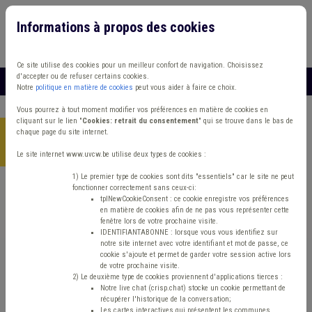
Informations à propos des cookies
Connexion
Vous travaillez dans un/une
Ce site utilise des cookies pour un meilleur confort de navigation. Choisissez
d'accepter ou de refuser certains cookies.
MENU
Notre
politique en matière de cookies
peut vous aider à faire ce choix.
Vous pourrez à tout moment modifier vos préférences en matière de cookies en
cliquant sur le lien "
Cookies: retrait du consentement
" qui se trouve dans le bas de
chaque page du site internet.
Accueil
> Zone de police Protection civile Compétence des
organes Chauffage
Le site internet www.uvcw.be utilise deux types de cookies :
1) Le premier type de cookies sont dits "essentiels" car le site ne peut
fonctionner correctement sans ceux-ci:
Trouver un contenu
tplNewCookieConsent : ce cookie enregistre vos préférences
en matière de cookies afin de ne pas vous représenter cette
fenêtre lors de votre prochaine visite.
Zone de police Protection civile
IDENTIFIANTABONNE : lorsque vous vous identifiez sur
notre site internet avec votre identifiant et mot de passe, ce
Compétence des organes Chauffage
cookie s'ajoute et permet de garder votre session active lors
de votre prochaine visite.
2) Le deuxième type de cookies proviennent d'applications tierces :
Notre live chat (crisp.chat) stocke un cookie permettant de
Matière(s) principale(s)
récupérer l'historique de la conversation;
Les cartes interactives qui présentent les communes