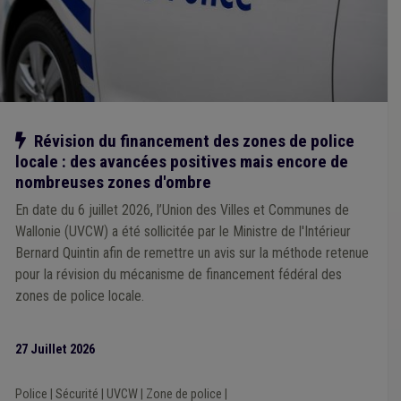
Transition
(2)
Sensibilisation
(2)
Violence
(2)
Mébar
(2)
Planification d'urgence
(2)
Plans d'action préventive en matière d'énergie (PAPE)
(1)
Réclamation
(1)
Get up Wallonia
(1)
Concession
(1)
Habitat léger
(1)
Ukraine
(1)
Plan de relance
(1)
Arbres et haies
(1)
Cours d'eau
(1)
Précarité énergétique
(1)
Salaire
(1)
Sanitaire
(1)
Notre action
Révision du financement des zones de police
Service à domicile
(1)
Prix
(1)
Procédure négociée
(1)
locale : des avancées positives mais encore de
Politique de l'énergie
(1)
UVCW
(1)
Voirie
(1)
Supracommunalité
(1)
Code de la route
(1)
nombreuses zones d'ombre
Communauté germanophone
(1)
Commune
(1)
En date du 6 juillet 2026, l’Union des Villes et Communes de
Communication
(1)
Canalisation
(1)
Carrière
(1)
Wallonie (UVCW) a été sollicitée par le Ministre de l'Intérieur
Catastrophe naturelle
(1)
Chantier
(1)
Climat
(1)
Bernard Quintin afin de remettre un avis sur la méthode retenue
Animal
(1)
Armée
(1)
Assurance
(1)
Absentéisme
(1)
Bruit
(1)
Allocations familiales
(1)
Agent statutaire
(1)
pour la révision du mécanisme de financement fédéral des
Agrément
(1)
Additionnels communaux
(1)
Éolien
(1)
zones de police locale.
Forain
(1)
Gestion patrimoniale
(1)
Gouvernance
(1)
Infrastructure sportive
(1)
Logement social
(1)
Intercommunale
(1)
Jeunesse
(1)
Décentralisation
(1)
27 Juillet 2026
Mobilité active
(1)
Développement durable
(1)
Égouttage
(1)
E-gov
(1)
Eau
(1)
Enquête
(1)
Police
|
Sécurité
|
UVCW
|
Zone de police
|