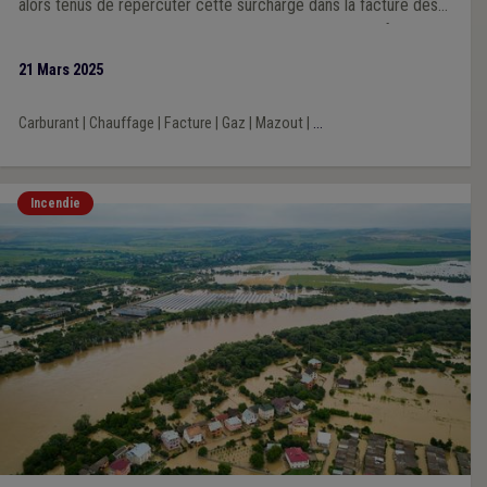
alors tenus de répercuter cette surcharge dans la facture des
consommateurs. Comment prendre en compte cette future
surcharge dans les marchés publics d’énergie ?
21 Mars 2025
Carburant
|
Chauffage
|
Facture
|
Gaz
|
Mazout
|
...
Incendie