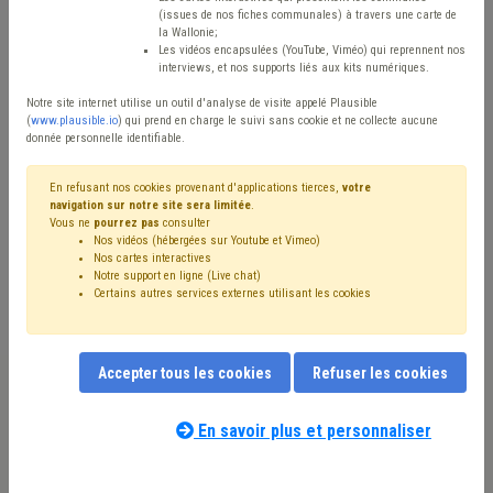
(issues de nos fiches communales) à travers une carte de
Type de contenu
la Wallonie;
Les vidéos encapsulées (YouTube, Viméo) qui reprennent nos
interviews, et nos supports liés aux kits numériques.
Avis / Actions
Notre site internet utilise un outil d'analyse de visite appelé Plausible
Réinitialiser
(
www.plausible.io
) qui prend en charge le suivi sans cookie et ne collecte aucune
donnée personnelle identifiable.
En refusant nos cookies provenant d'applications tierces,
votre
navigation sur notre site sera limitée
.
Filtrer cette requête avec des mots-clés
Vous ne
pourrez pas
consulter
Nos vidéos (hébergées sur Youtube et Vimeo)
Nos cartes interactives
Notre support en ligne (Live chat)
⇒ Chauffage
(
retirer le mot clé
)
Certains autres services externes utilisant les cookies
⇒ Zone de police
(
retirer le mot clé
)
⇒ Compétence des organes
(
retirer le mot clé
)
Zone de secours
(17)
Sécurité
(15)
Budget
(15)
Accepter tous les cookies
Refuser les cookies
Crise énergétique
(15)
Bâtiment
(12)
⇒ Protection civile
(
retirer le mot clé
)
Personnel
(11)
Gaz
(11)
Mazout
(11)
Électricité
(10)
PEB
(8)
En savoir plus et personnaliser
Énergie renouvelable
(8)
Police
(7)
Subvention
(7)
Nos experts associés au terme que
Isolation
(7)
Facture
(7)
Collège
(7)
Bourgmestre
(6)
vous recherchez
(merci de prendre
Finances
(6)
Pouvoir adjudicateur
(6)
Réseau
(6)