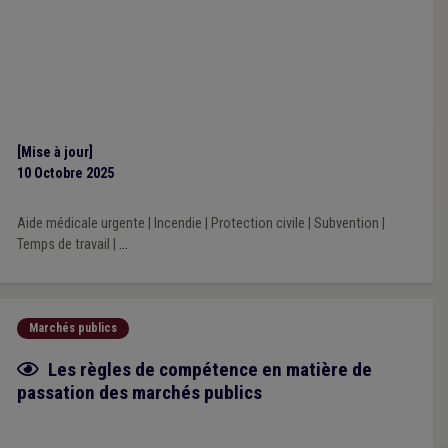
[Mise à jour]
10 Octobre 2025
Aide médicale urgente
|
Incendie
|
Protection civile
|
Subvention
|
Temps de travail
|
...
Marchés publics
Fiche focus
Les règles de compétence en matière de
passation des marchés publics