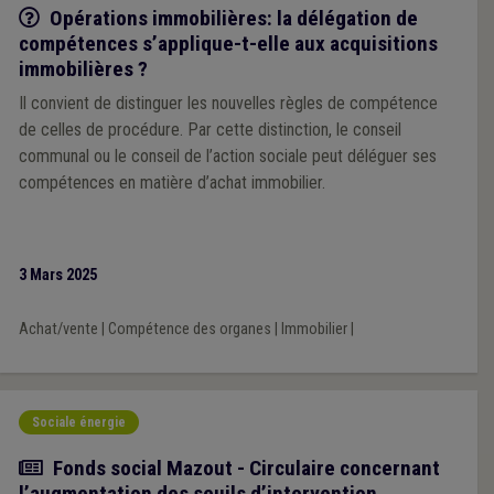
Q/R
Opérations immobilières: la délégation de
compétences s’applique-t-elle aux acquisitions
immobilières ?
Il convient de distinguer les nouvelles règles de compétence
de celles de procédure. Par cette distinction, le conseil
communal ou le conseil de l’action sociale peut déléguer ses
compétences en matière d’achat immobilier.
3 Mars 2025
Achat/vente
|
Compétence des organes
|
Immobilier
|
Sociale énergie
Actualité
Fonds social Mazout - Circulaire concernant
l’augmentation des seuils d’intervention