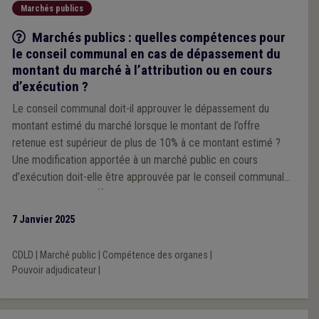
Marchés publics
Q/R
Marchés publics : quelles compétences pour
le conseil communal en cas de dépassement du
montant du marché à l’attribution ou en cours
d’exécution ?
Le conseil communal doit-il approuver le dépassement du
montant estimé du marché lorsque le montant de l’offre
retenue est supérieur de plus de 10% à ce montant estimé ?
Une modification apportée à un marché public en cours
d’exécution doit-elle être approuvée par le conseil communal
lorsqu’elle a pour effet d’augmenter la valeur initiale du marché
de plus de 10% ?
7 Janvier 2025
CDLD
|
Marché public
|
Compétence des organes
|
Pouvoir adjudicateur
|