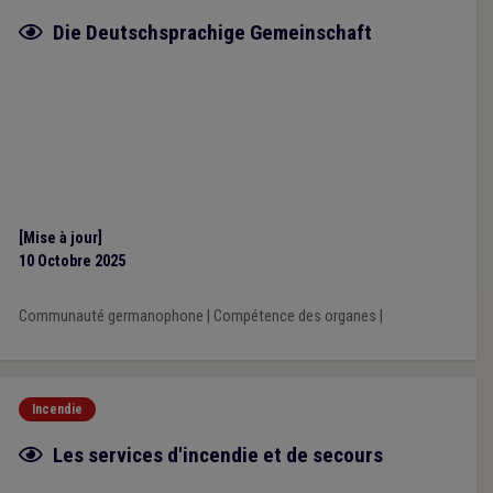
Fiche focus
Die Deutschsprachige Gemeinschaft
[Mise à jour]
10 Octobre 2025
Communauté germanophone
|
Compétence des organes
|
Incendie
Fiche focus
Les services d'incendie et de secours