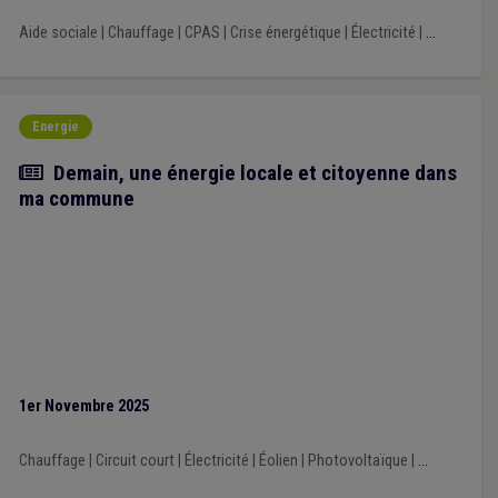
Aide sociale
|
Chauffage
|
CPAS
|
Crise énergétique
|
Électricité
|
...
Energie
Article
Demain, une énergie locale et citoyenne dans
ma commune
1er Novembre 2025
Chauffage
|
Circuit court
|
Électricité
|
Éolien
|
Photovoltaïque
|
...