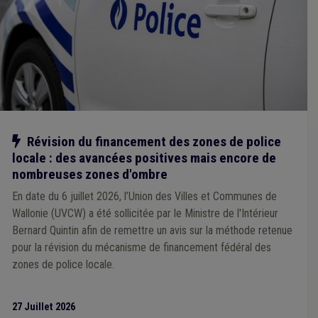
Additionnels communaux
(2)
Aide médicale urgente
(2)
Aménagement du territoire
(2)
Cahier des charges
(2)
Calamité
(1)
Caméra
(1)
Canalisation
(1)
Carrière
(1)
Catastrophe naturelle
(1)
Chantier
(1)
Animal
(1)
Armée
(1)
Assainissement
(1)
Assurance
(1)
Agent statutaire
(1)
Agrément
(1)
Construction
(1)
Cumul
(1)
Comptabilité
(1)
Cohésion sociale
(1)
Absentéisme
(1)
Communauté germanophone
(1)
Commune
(1)
Communication
(1)
Impétrants
(1)
Notre action
Révision du financement des zones de police
Grades légaux
(1)
Handicapé
(1)
Incompatibilité
(1)
locale : des avancées positives mais encore de
Jeton de présence
(1)
Jeunesse
(1)
Management, stratégie
(1)
Forain
(1)
Fiscalité
(1)
nombreuses zones d'ombre
Fonction publique
(1)
Gaz
(1)
Gestion patrimoniale
(1)
En date du 6 juillet 2026, l’Union des Villes et Communes de
Éclairage public
(1)
Égouttage
(1)
E-gov
(1)
Wallonie (UVCW) a été sollicitée par le Ministre de l'Intérieur
Emprunt
(1)
Déchet
(1)
Environnement
(1)
Bernard Quintin afin de remettre un avis sur la méthode retenue
Fabrique d'église
(1)
Licenciement
(1)
Pauvreté
(1)
Média
(1)
Nature
(1)
ONSSAPL
(1)
pour la révision du mécanisme de financement fédéral des
Politique de la ville
(1)
Pollution
(1)
zones de police locale.
Programme stratégique transversal (PST)
(1)
Espèce invasive
(1)
Personnel médical
(1)
Soins
(1)
Sols
(1)
Responsabilité
(1)
Responsabilité civile
(1)
27 Juillet 2026