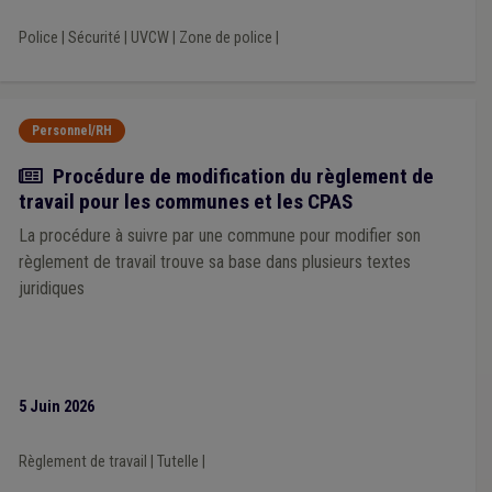
Sanction administrative communale (SAC)
(1)
Santé
(1)
Règlement de police
(1)
Règlement de travail
(1)
Police
|
Sécurité
|
UVCW
|
Zone de police
|
Régularisation
(1)
Compensation
(1)
Compétence des CPAS
(1)
Conseil d'état
(1)
Constitution
(1)
Contrat
(1)
TIC
(1)
Alcool
(1)
Travaux subsidiés
(1)
Trottoir
(1)
Audit
(1)
Huissier
(1)
Personnel/RH
Indemnité
(1)
In-house
(1)
Notaire
(1)
Repas à domicile
(1)
Salaire
(1)
Sanitaire
(1)
Actualité
Procédure de modification du règlement de
Service à domicile
(1)
Habitat léger
(1)
Ukraine
(1)
travail pour les communes et les CPAS
Mazout
(1)
Publication
(1)
Arbres et haies
(1)
La procédure à suivre par une commune pour modifier son
Cours d'eau
(1)
Coût-vérité
(1)
Chauffage
(1)
Supracommunalité
(1)
UVCW
(1)
Prime
(1)
règlement de travail trouve sa base dans plusieurs textes
Procédure négociée
(1)
juridiques
5 Juin 2026
Règlement de travail
|
Tutelle
|