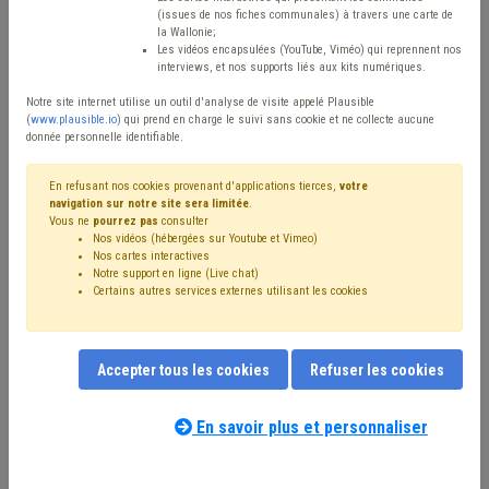
(issues de nos fiches communales) à travers une carte de
Type de contenu
la Wallonie;
Les vidéos encapsulées (YouTube, Viméo) qui reprennent nos
interviews, et nos supports liés aux kits numériques.
Avis / Actions
Notre site internet utilise un outil d'analyse de visite appelé Plausible
Réinitialiser
(
www.plausible.io
) qui prend en charge le suivi sans cookie et ne collecte aucune
donnée personnelle identifiable.
En refusant nos cookies provenant d'applications tierces,
votre
navigation sur notre site sera limitée
.
Filtrer cette requête avec des mots-clés
Vous ne
pourrez pas
consulter
Nos vidéos (hébergées sur Youtube et Vimeo)
Nos cartes interactives
Notre support en ligne (Live chat)
⇒ Tutelle
(
retirer le mot clé
)
Certains autres services externes utilisant les cookies
⇒ Zone de police
(
retirer le mot clé
)
Budget
(20)
⇒ Compétence des organes
(
retirer le mot clé
)
Zone de secours
(17)
Sécurité
(16)
CDLD
(14)
Accepter tous les cookies
Refuser les cookies
⇒ Protection civile
(
retirer le mot clé
)
Personnel
(11)
Conseil communal
(10)
Bourgmestre
(8)
Finances
(8)
Collège
(7)
Police
(7)
Pouvoir adjudicateur
(7)
En savoir plus et personnaliser
Voirie
(6)
Taxe
(6)
Ordre public
(6)
Administration
(6)
Notre expert(e) associé(e) au terme
Gouvernance
(6)
Intercommunale
(6)
Informatique
(5)
que vous recherchez
(merci de prendre
Formation
(5)
Mandataire
(5)
Marché public
(5)