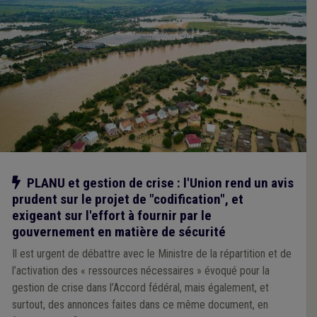
Notre action
PLANU et gestion de crise : l'Union rend un avis
prudent sur le projet de "codification", et
exigeant sur l'effort à fournir par le
gouvernement en matière de sécurité
Il est urgent de débattre avec le Ministre de la répartition et de
l’activation des « ressources nécessaires » évoqué pour la
gestion de crise dans l’Accord fédéral, mais également, et
surtout, des annonces faites dans ce même document, en