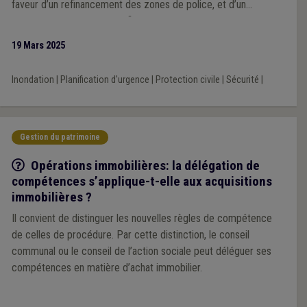
faveur d’un refinancement des zones de police, et d’un
rééquilibrage « 50/50 » du financement des zones de secours.
19 Mars 2025
Inondation
|
Planification d'urgence
|
Protection civile
|
Sécurité
|
Gestion du patrimoine
Q/R
Opérations immobilières: la délégation de
compétences s’applique-t-elle aux acquisitions
immobilières ?
Il convient de distinguer les nouvelles règles de compétence
de celles de procédure. Par cette distinction, le conseil
communal ou le conseil de l’action sociale peut déléguer ses
compétences en matière d’achat immobilier.