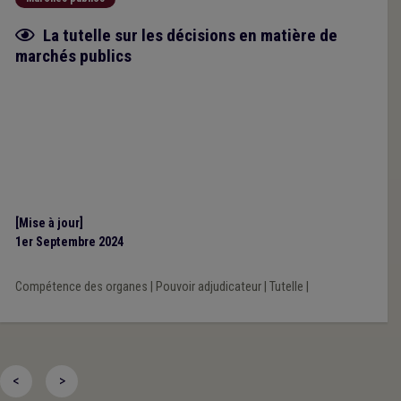
Fiche focus
La tutelle sur les décisions en matière de
marchés publics
[Mise à jour]
1er Septembre 2024
Compétence des organes
|
Pouvoir adjudicateur
|
Tutelle
|
<
>