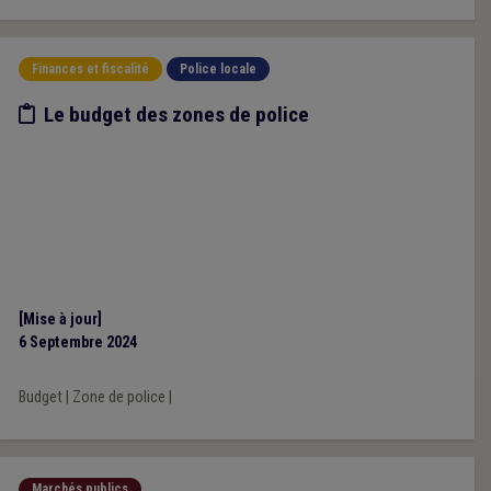
Finances et fiscalité
Police locale
Etude/chiffres
Le budget des zones de police
[Mise à jour]
6 Septembre 2024
Budget
|
Zone de police
|
Marchés publics