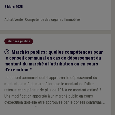
3 Mars 2025
Achat/vente
|
Compétence des organes
|
Immobilier
|
Marchés publics
Q/R
Marchés publics : quelles compétences pour
le conseil communal en cas de dépassement du
montant du marché à l’attribution ou en cours
d’exécution ?
Le conseil communal doit-il approuver le dépassement du
montant estimé du marché lorsque le montant de l’offre
retenue est supérieur de plus de 10% à ce montant estimé ?
Une modification apportée à un marché public en cours
d’exécution doit-elle être approuvée par le conseil communal
lorsqu’elle a pour effet d’augmenter la valeur initiale du marché
de plus de 10% ?