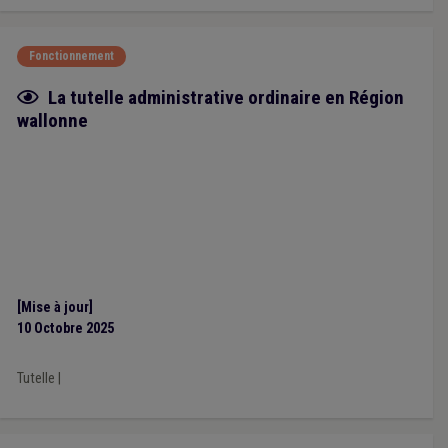
Fonctionnement
Fiche focus
La tutelle administrative ordinaire en Région
wallonne
[Mise à jour]
10 Octobre 2025
Tutelle
|