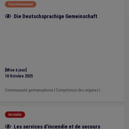
Fonctionnement
Fiche focus
Die Deutschsprachige Gemeinschaft
[Mise à jour]
10 Octobre 2025
Communauté germanophone
|
Compétence des organes
|
Incendie
Fiche focus
Les services d'incendie et de secours