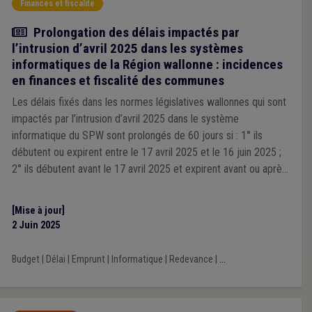
Finances et fiscalité
Actualité
Prolongation des délais impactés par
l’intrusion d’avril 2025 dans les systèmes
informatiques de la Région wallonne : incidences
en finances et fiscalité des communes
Les délais fixés dans les normes législatives wallonnes qui sont
impactés par l’intrusion d’avril 2025 dans le système
informatique du SPW sont prolongés de 60 jours si : 1° ils
débutent ou expirent entre le 17 avril 2025 et le 16 juin 2025 ;
2° ils débutent avant le 17 avril 2025 et expirent avant ou après
le 16 juin 2025.
[Mise à jour]
2 Juin 2025
Budget
|
Délai
|
Emprunt
|
Informatique
|
Redevance
|
...