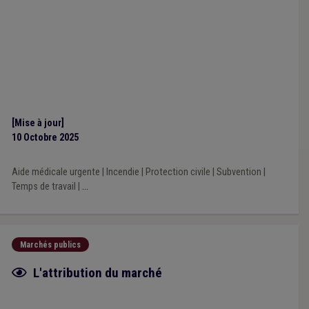
[Mise à jour]
10 Octobre 2025
Aide médicale urgente
|
Incendie
|
Protection civile
|
Subvention
|
Temps de travail
|
...
Marchés publics
Fiche focus
L'attribution du marché