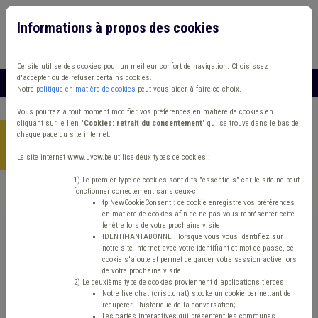
Informations à propos des cookies
Connexion
Vous travaillez dans un/une
Ce site utilise des cookies pour un meilleur confort de navigation. Choisissez
d'accepter ou de refuser certains cookies.
MENU
Notre
politique en matière de cookies
peut vous aider à faire ce choix.
Vous pourrez à tout moment modifier vos préférences en matière de cookies en
cliquant sur le lien "
Cookies: retrait du consentement
" qui se trouve dans le bas de
chaque page du site internet.
Accueil
> Zone de police Protection civile Compétence des
organes Tutelle
Le site internet www.uvcw.be utilise deux types de cookies :
1) Le premier type de cookies sont dits "essentiels" car le site ne peut
fonctionner correctement sans ceux-ci:
Trouver un contenu
tplNewCookieConsent : ce cookie enregistre vos préférences
en matière de cookies afin de ne pas vous représenter cette
fenêtre lors de votre prochaine visite.
Zone de police Protection civile
IDENTIFIANTABONNE : lorsque vous vous identifiez sur
notre site internet avec votre identifiant et mot de passe, ce
Compétence des organes Tutelle
cookie s'ajoute et permet de garder votre session active lors
de votre prochaine visite.
2) Le deuxième type de cookies proviennent d'applications tierces :
Notre live chat (crisp.chat) stocke un cookie permettant de
Matière(s) principale(s)
récupérer l'historique de la conversation;
Les cartes interactives qui présentent les communes