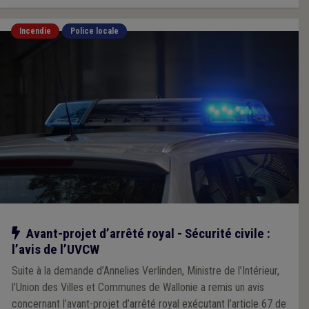
Incendie
Police locale
Notre action
Avant-projet d’arrêté royal - Sécurité civile :
l’avis de l’UVCW
Suite à la demande d’Annelies Verlinden, Ministre de l’Intérieur,
l’Union des Villes et Communes de Wallonie a remis un avis
concernant l’avant-projet d’arrêté royal exécutant l’article 67 de