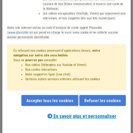
(issues de nos fiches communales) à travers une carte de
Type de contenu
la Wallonie;
Les vidéos encapsulées (YouTube, Viméo) qui reprennent nos
interviews, et nos supports liés aux kits numériques.
Avis / Actions
Notre site internet utilise un outil d'analyse de visite appelé Plausible
Réinitialiser
(
www.plausible.io
) qui prend en charge le suivi sans cookie et ne collecte aucune
donnée personnelle identifiable.
En refusant nos cookies provenant d'applications tierces,
votre
navigation sur notre site sera limitée
.
Filtrer cette requête avec des mots-clés
Vous ne
pourrez pas
consulter
Nos vidéos (hébergées sur Youtube et Vimeo)
Nos cartes interactives
Notre support en ligne (Live chat)
⇒ Zone de police
(
retirer le mot clé
)
Zone de secours
(16)
Certains autres services externes utilisant les cookies
Sécurité
(15)
Budget
(14)
Personnel
(13)
⇒ Protection civile
(
retirer le mot clé
)
Police
(9)
⇒ Conseil de police
(
retirer le mot clé
)
Formation
(6)
Accepter tous les cookies
Refuser les cookies
Recrutement
(6)
Finances
(6)
Ordre public
(6)
Bourgmestre
(5)
Collège
(5)
Compétence des organes
(4)
Marché public
(4)
En savoir plus et personnaliser
Sécurité civile
(4)
Sécurité routière
(4)
Amende
(4)
Nos experts associés au terme que
Coronavirus
(4)
Subvention
(3)
Syndicat
(3)
vous recherchez
(merci de prendre
Temps de travail
(3)
Prison
(3)
Pension
(3)