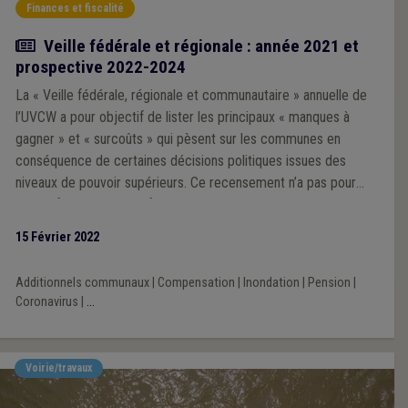
Finances et fiscalité
Article
Veille fédérale et régionale : année 2021 et
prospective 2022-2024
La « Veille fédérale, régionale et communautaire » annuelle de
l’UVCW a pour objectif de lister les principaux « manques à
gagner » et « surcoûts » qui pèsent sur les communes en
conséquence de certaines décisions politiques issues des
niveaux de pouvoir supérieurs. Ce recensement n’a pas pour
objectif d’être exhaustif, mais de mettre en lumière les
principaux montants qui impactent à la baisse la situation
15 Février 2022
financière des communes wallonnes. L’angle d’approche de
cette veille est donc celui du budget communal.
Additionnels communaux
|
Compensation
|
Inondation
|
Pension
|
Coronavirus
|
...
Voirie/travaux