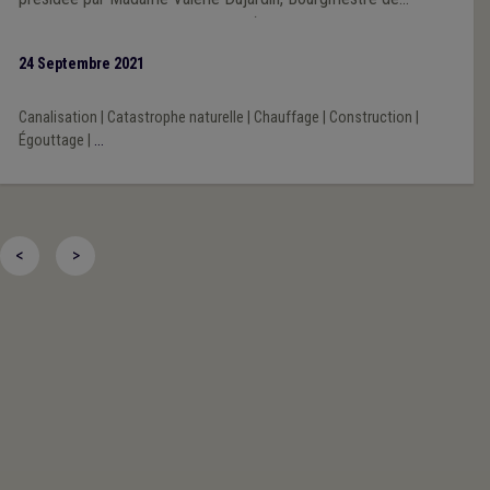
Limbourg. Cet échange très riche (et les échanges
subséquents avec nos membres) permet à l’UVCW de s’inscrire
24 Septembre 2021
en force de proposition nourrie directement des réalités,
parfois extrêmement pénibles et dramatiques, du terrain.
Canalisation
|
Catastrophe naturelle
|
Chauffage
|
Construction
|
Égouttage
|
...
<
>