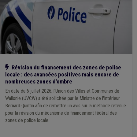
Participation des citoyens
(1)
Média
(1)
Nature
(1)
ONSSAPL
(1)
Informatique
(1)
Fonction publique
(1)
Forain
(1)
Mandataire
(1)
Intercommunale
(1)
Jeunesse
(1)
Animal
(1)
Armée
(1)
Assurance
(1)
Agrément
(1)
Absentéisme
(1)
Additionnels communaux
(1)
Cahier des charges
(1)
Calamité
(1)
Canalisation
(1)
Carrière
(1)
Catastrophe naturelle
(1)
Chantier
(1)
CDLD
(1)
Égouttage
(1)
E-gov
(1)
Entrepreneur
(1)
Environnement
(1)
Gaz
(1)
Gouvernance
(1)
Notre action
Révision du financement des zones de police
Conseiller communal
(1)
Construction
(1)
locale : des avancées positives mais encore de
Comptabilité
(1)
Commune
(1)
Communication
(1)
nombreuses zones d'ombre
En date du 6 juillet 2026, l’Union des Villes et Communes de
Wallonie (UVCW) a été sollicitée par le Ministre de l'Intérieur
Bernard Quintin afin de remettre un avis sur la méthode retenue
pour la révision du mécanisme de financement fédéral des
zones de police locale.