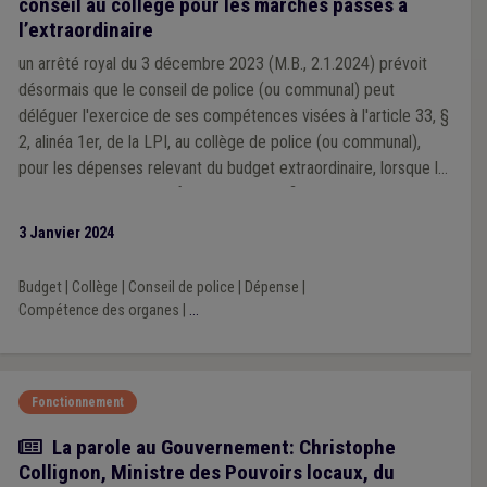
conseil au collège pour les marchés passés à
l’extraordinaire
un arrêté royal du 3 décembre 2023 (M.B., 2.1.2024) prévoit
désormais que le conseil de police (ou communal) peut
déléguer l'exercice de ses compétences visées à l'article 33, §
2, alinéa 1er, de la LPI, au collège de police (ou communal),
pour les dépenses relevant du budget extraordinaire, lorsque la
valeur du marché est inférieure au seuil fixé pour le recours à la
procédure négociée sans publication préalable, telle que visée
3 Janvier 2024
à l'article 42, § 1er, 1°, a) de la loi du 17 juin 2016 relative aux
marchés publics, soit 143.000 euros htva depuis le 1er janvier
Budget
|
Collège
|
Conseil de police
|
Dépense
|
2024.
Compétence des organes
|
...
Fonctionnement
Article
La parole au Gouvernement: Christophe
Collignon, Ministre des Pouvoirs locaux, du