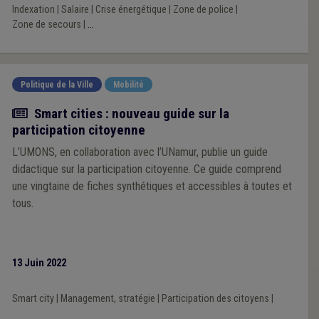
Indexation
|
Salaire
|
Crise énergétique
|
Zone de police
|
majorité des communes et des zones du pays.
Zone de secours
|
...
Politique de la Ville
Mobilité
Actualité
Smart cities : nouveau guide sur la
participation citoyenne
L’UMONS, en collaboration avec l’UNamur, publie un guide
didactique sur la participation citoyenne. Ce guide comprend
une vingtaine de fiches synthétiques et accessibles à toutes et
tous.
13 Juin 2022
Smart city
|
Management, stratégie
|
Participation des citoyens
|