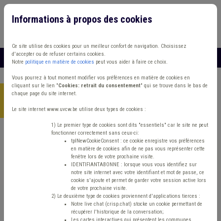
Informations à propos des cookies
Connexion
Vous travaillez dans un/une
Ce site utilise des cookies pour un meilleur confort de navigation. Choisissez
d'accepter ou de refuser certains cookies.
MENU
Notre
politique en matière de cookies
peut vous aider à faire ce choix.
Vous pourrez à tout moment modifier vos préférences en matière de cookies en
cliquant sur le lien "
Cookies: retrait du consentement
" qui se trouve dans le bas de
chaque page du site internet.
Accueil
> Zone de police Protection civile Management, stratégie
Conseil de police
Le site internet www.uvcw.be utilise deux types de cookies :
1) Le premier type de cookies sont dits "essentiels" car le site ne peut
fonctionner correctement sans ceux-ci:
Trouver un contenu
tplNewCookieConsent : ce cookie enregistre vos préférences
en matière de cookies afin de ne pas vous représenter cette
fenêtre lors de votre prochaine visite.
Zone de police Protection civile
IDENTIFIANTABONNE : lorsque vous vous identifiez sur
notre site internet avec votre identifiant et mot de passe, ce
Management, stratégie Conseil de police
cookie s'ajoute et permet de garder votre session active lors
de votre prochaine visite.
2) Le deuxième type de cookies proviennent d'applications tierces :
Notre live chat (crisp.chat) stocke un cookie permettant de
Matière(s) principale(s)
récupérer l'historique de la conversation;
Les cartes interactives qui présentent les communes