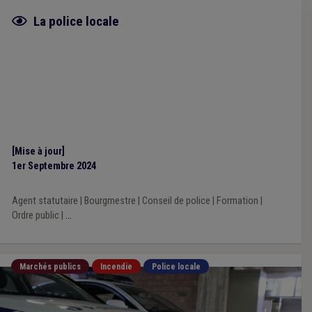
Fiche focus
La police locale
[Mise à jour]
1er Septembre 2024
Agent statutaire
|
Bourgmestre
|
Conseil de police
|
Formation
|
Ordre public
|
...
Marchés publics
Incendie
Police locale