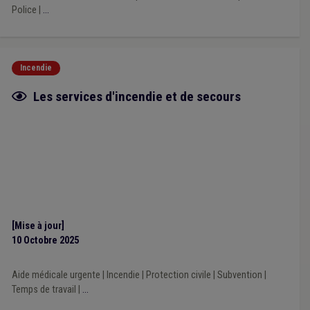
Police
|
...
Incendie
Fiche focus
Les services d'incendie et de secours
[Mise à jour]
10 Octobre 2025
Aide médicale urgente
|
Incendie
|
Protection civile
|
Subvention
|
Temps de travail
|
...