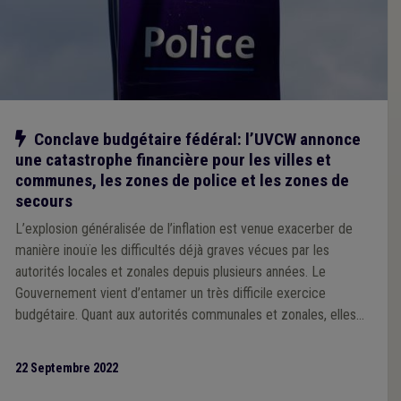
Notre action
Conclave budgétaire fédéral: l’UVCW annonce
une catastrophe financière pour les villes et
communes, les zones de police et les zones de
secours
L’explosion généralisée de l’inflation est venue exacerber de
manière inouïe les difficultés déjà graves vécues par les
autorités locales et zonales depuis plusieurs années. Le
Gouvernement vient d’entamer un très difficile exercice
budgétaire. Quant aux autorités communales et zonales, elles
sont hélas contraintes, elles aussi, de tirer la sonnette d’alarme:
2022 va s’achever dans une grande confusion au niveau de la
22 Septembre 2022
sécurité au niveau local. Et, si les autorités fédérales ne
réagissent pas, 2023 sera catastrophique pour la grande