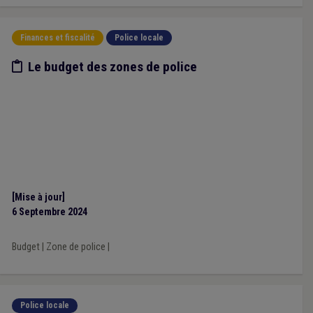
Finances et fiscalité
Police locale
Etude/chiffres
Le budget des zones de police
[Mise à jour]
6 Septembre 2024
Budget
|
Zone de police
|
Police locale