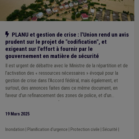
Notre action
PLANU et gestion de crise : l'Union rend un avis
prudent sur le projet de "codification", et
exigeant sur l'effort à fournir par le
gouvernement en matière de sécurité
Il est urgent de débattre avec le Ministre de la répartition et de
l’activation des « ressources nécessaires » évoqué pour la
gestion de crise dans l’Accord fédéral, mais également, et
surtout, des annonces faites dans ce même document, en
faveur d’un refinancement des zones de police, et d’un
rééquilibrage « 50/50 » du financement des zones de secours.
19 Mars 2025
Inondation
|
Planification d'urgence
|
Protection civile
|
Sécurité
|