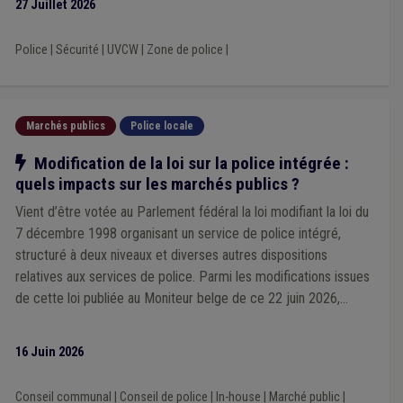
27 Juillet 2026
Police
|
Sécurité
|
UVCW
|
Zone de police
|
Marchés publics
Police locale
Notre action
Modification de la loi sur la police intégrée :
quels impacts sur les marchés publics ?
Vient d’être votée au Parlement fédéral la loi modifiant la loi du
7 décembre 1998 organisant un service de police intégré,
structuré à deux niveaux et diverses autres dispositions
relatives aux services de police. Parmi les modifications issues
de cette loi publiée au Moniteur belge de ce 22 juin 2026,
certaines concernent plus particulièrement les marchés publics.
Nous en avons épinglé quelques-unes qui sont examinées ici.
16 Juin 2026
Conseil communal
|
Conseil de police
|
In-house
|
Marché public
|