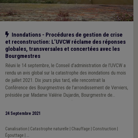
Notre action
Inondations - Procédures de gestion de crise
et reconstruction: L’UVCW réclame des réponses
globales, transversales et concertées avec les
Bourgmestres
Réuni le 14 septembre, le Conseil d’administration de l’UVCW a
rendu un avis global sur la catastrophe des inondations du mois
de juillet 2021. Dix jours plus tard, elle rencontrait la
Conférence des Bourgmestres de l’arrondissement de Verviers,
présidée par Madame Valérie Dujardin, Bourgmestre de
Limbourg. Cet échange très riche (et les échanges
subséquents avec nos membres) permet à l’UVCW de s’inscrire
24 Septembre 2021
en force de proposition nourrie directement des réalités,
parfois extrêmement pénibles et dramatiques, du terrain.
Canalisation
|
Catastrophe naturelle
|
Chauffage
|
Construction
|
Égouttage
|
...