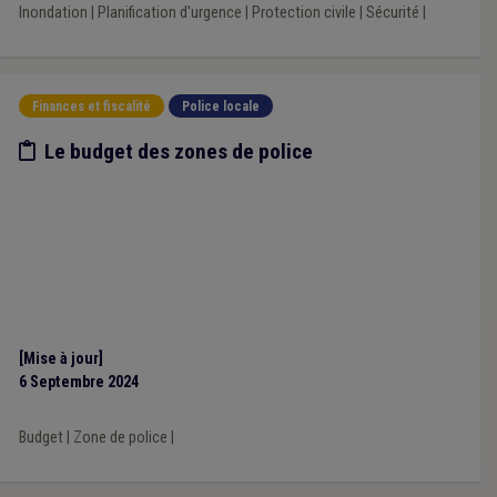
Inondation
|
Planification d'urgence
|
Protection civile
|
Sécurité
|
Finances et fiscalité
Police locale
Etude/chiffres
Le budget des zones de police
[Mise à jour]
6 Septembre 2024
Budget
|
Zone de police
|