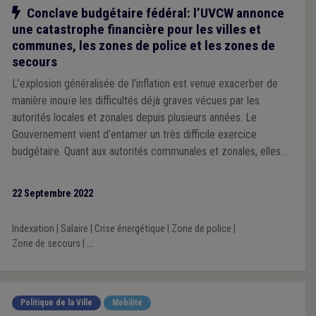
Notre action
Conclave budgétaire fédéral: l’UVCW annonce
une catastrophe financière pour les villes et
communes, les zones de police et les zones de
secours
L’explosion généralisée de l’inflation est venue exacerber de
manière inouïe les difficultés déjà graves vécues par les
autorités locales et zonales depuis plusieurs années. Le
Gouvernement vient d’entamer un très difficile exercice
budgétaire. Quant aux autorités communales et zonales, elles
sont hélas contraintes, elles aussi, de tirer la sonnette d’alarme:
2022 va s’achever dans une grande confusion au niveau de la
22 Septembre 2022
sécurité au niveau local. Et, si les autorités fédérales ne
réagissent pas, 2023 sera catastrophique pour la grande
Indexation
|
Salaire
|
Crise énergétique
|
Zone de police
|
majorité des communes et des zones du pays.
Zone de secours
|
...
Politique de la Ville
Mobilité