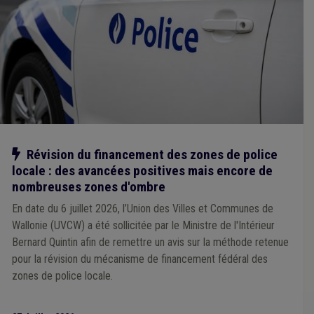
Mandataire
(1)
Média
(1)
Nature
(1)
ONSSAPL
(1)
Participation des citoyens
(1)
Personnel médical
(1)
Espèce invasive
(1)
Animal
(1)
Armée
(1)
Assurance
(1)
Agent statutaire
(1)
Agrément
(1)
Absentéisme
(1)
Additionnels communaux
(1)
Canalisation
(1)
Carrière
(1)
Catastrophe naturelle
(1)
Chantier
(1)
Aide sociale
(1)
Cahier des charges
(1)
Gouvernance
(1)
Commune
(1)
Communication
(1)
Fonction publique
(1)
Forain
(1)
Eau
(1)
Égouttage
(1)
E-gov
(1)
Entrepreneur
(1)
Environnement
(1)
Notre action
Révision du financement des zones de police
Comptabilité
(1)
Conseil communal
(1)
locale : des avancées positives mais encore de
Conseil de police
(1)
Construction
(1)
nombreuses zones d'ombre
En date du 6 juillet 2026, l’Union des Villes et Communes de
Wallonie (UVCW) a été sollicitée par le Ministre de l'Intérieur
Bernard Quintin afin de remettre un avis sur la méthode retenue
pour la révision du mécanisme de financement fédéral des
zones de police locale.