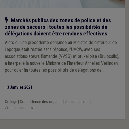
Notre action
Marchés publics des zones de police et des
zones de secours : toutes les possibilités de
délégations doivent être rendues effectives
Alors qu’une précédente demande au Ministre de l’Intérieur de
l’époque était restée sans réponse, l’UVCW, avec ses
associations-sœurs flamande (VVSG) et bruxelloise (Brulocalis),
a interpellé la nouvelle Ministre de l’Intérieur Annelies Verlinden,
pour qu’enfin toutes les possibilités de délégations de
compétences du conseil au collège, tant dans les zones de
police que dans les zones de secours, puissent être mises en
13 Janvier 2021
œuvre.
Collège
|
Compétence des organes
|
Zone de police
|
Zone de secours
|