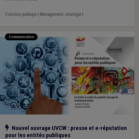
Fonction publique
|
Management, stratégie
|
Communication
Notre action
Nouvel ouvrage UVCW : presse et e-réputation
pour les entités publiques