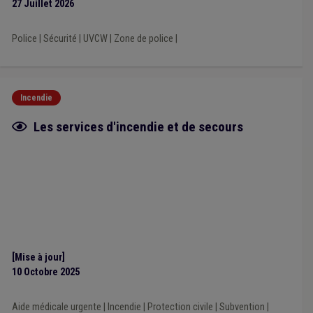
27 Juillet 2026
Police
|
Sécurité
|
UVCW
|
Zone de police
|
Incendie
Fiche focus
Les services d'incendie et de secours
[Mise à jour]
10 Octobre 2025
Aide médicale urgente
|
Incendie
|
Protection civile
|
Subvention
|