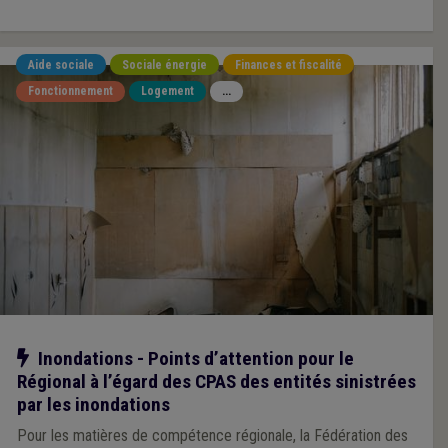
Aide sociale
Sociale énergie
Finances et fiscalité
Fonctionnement
Logement
...
Notre action
Inondations - Points d’attention pour le
Régional à l’égard des CPAS des entités sinistrées
par les inondations
Pour les matières de compétence régionale, la Fédération des