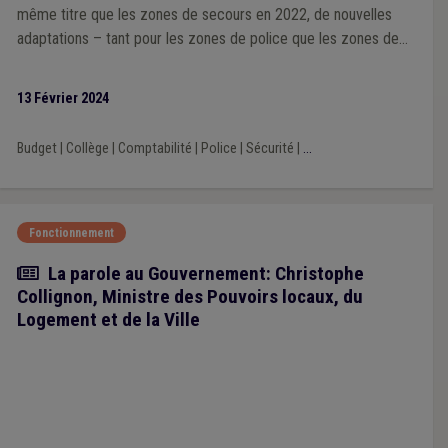
même titre que les zones de secours en 2022, de nouvelles
adaptations – tant pour les zones de police que les zones de
secours – s’avèrent nécessaire pour assouplir la passation de
leur marchés publics. C’est en ce sens que l’UVCW, avec ses
13 Février 2024
associations-sœurs Brulocalis et la VVSG, viennent de
s’adresser à la Ministre de l’Intérieur.
Budget
|
Collège
|
Comptabilité
|
Police
|
Sécurité
|
...
Fonctionnement
Article
La parole au Gouvernement: Christophe
Collignon, Ministre des Pouvoirs locaux, du
Logement et de la Ville