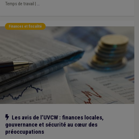
Temps de travail
|
...
Finances et fiscalité
Notre action
Les avis de l’UVCW : finances locales,
gouvernance et sécurité au cœur des
préoccupations