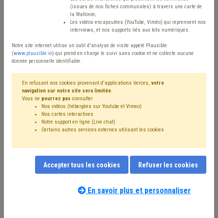
(issues de nos fiches communales) à travers une carte de
Type de contenu
la Wallonie;
Les vidéos encapsulées (YouTube, Viméo) qui reprennent nos
interviews, et nos supports liés aux kits numériques.
Avis / Actions
Notre site internet utilise un outil d'analyse de visite appelé Plausible
Réinitialiser
(
www.plausible.io
) qui prend en charge le suivi sans cookie et ne collecte aucune
donnée personnelle identifiable.
En refusant nos cookies provenant d'applications tierces,
votre
navigation sur notre site sera limitée
.
Filtrer cette requête avec des mots-clés
Vous ne
pourrez pas
consulter
Nos vidéos (hébergées sur Youtube et Vimeo)
Nos cartes interactives
Notre support en ligne (Live chat)
⇒ Zone de police
(
retirer le mot clé
)
Zone de secours
(16)
Certains autres services externes utilisant les cookies
Sécurité
(14)
Budget
(13)
⇒ Protection civile
(
retirer le mot clé
)
Personnel
(11)
Police
(7)
Finances
(6)
Formation
(5)
Recrutement
(5)
Accepter tous les cookies
Refuser les cookies
Ordre public
(5)
Inondation
(4)
Bourgmestre
(4)
Subvention
(4)
Sécurité civile
(4)
Sécurité routière
(4)
Amende
(4)
Coronavirus
(3)
Prison
(3)
Syndicat
(3)
En savoir plus et personnaliser
Pension
(3)
⇒ Management, stratégie
(
retirer le mot clé
)
Nos experts associés au terme que
Marché public
(3)
Collège
(3)
vous recherchez
(merci de prendre
Compétence des organes
(3)
CPAS
(2)