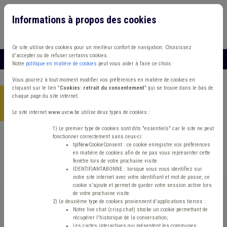
Informations à propos des cookies
Connexion
Vous travaillez dans un/une
Ce site utilise des cookies pour un meilleur confort de navigation. Choisissez
d'accepter ou de refuser certains cookies.
MENU
Notre
politique en matière de cookies
peut vous aider à faire ce choix.
Vous pourrez à tout moment modifier vos préférences en matière de cookies en
cliquant sur le lien "
Cookies: retrait du consentement
" qui se trouve dans le bas de
chaque page du site internet.
Accueil
> Zone de police Protection civile Management, stratégie
Repas à domicile
Le site internet www.uvcw.be utilise deux types de cookies :
1) Le premier type de cookies sont dits "essentiels" car le site ne peut
fonctionner correctement sans ceux-ci:
Trouver un contenu
tplNewCookieConsent : ce cookie enregistre vos préférences
en matière de cookies afin de ne pas vous représenter cette
fenêtre lors de votre prochaine visite.
Zone de police Protection civile
IDENTIFIANTABONNE : lorsque vous vous identifiez sur
notre site internet avec votre identifiant et mot de passe, ce
Management, stratégie Repas à domicile
cookie s'ajoute et permet de garder votre session active lors
de votre prochaine visite.
2) Le deuxième type de cookies proviennent d'applications tierces :
Notre live chat (crisp.chat) stocke un cookie permettant de
Matière(s) principale(s)
récupérer l'historique de la conversation;
Les cartes interactives qui présentent les communes