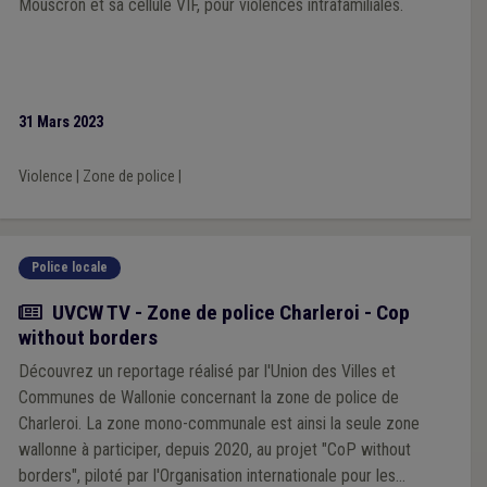
Mouscron et sa cellule VIF, pour violences intrafamiliales.
31 Mars 2023
Violence
|
Zone de police
|
Police locale
Actualité
UVCW TV - Zone de police Charleroi - Cop
without borders
Découvrez un reportage réalisé par l'Union des Villes et
Communes de Wallonie concernant la zone de police de
Charleroi. La zone mono-communale est ainsi la seule zone
wallonne à participer, depuis 2020, au projet "CoP without
borders", piloté par l'Organisation internationale pour les