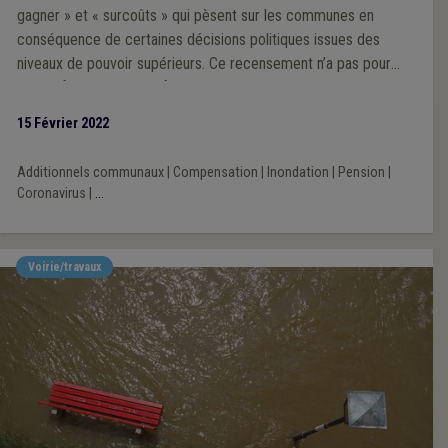
gagner » et « surcoûts » qui pèsent sur les communes en
conséquence de certaines décisions politiques issues des
niveaux de pouvoir supérieurs. Ce recensement n’a pas pour
objectif d’être exhaustif, mais de mettre en lumière les
principaux montants qui impactent à la baisse la situation
15 Février 2022
financière des communes wallonnes. L’angle d’approche de
cette veille est donc celui du budget communal.
Additionnels communaux
|
Compensation
|
Inondation
|
Pension
|
Coronavirus
|
...
Voirie/travaux