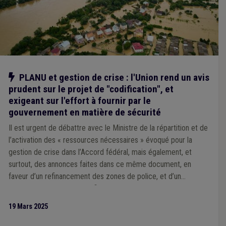
Notre action
PLANU et gestion de crise : l'Union rend un avis
prudent sur le projet de "codification", et
exigeant sur l'effort à fournir par le
gouvernement en matière de sécurité
Il est urgent de débattre avec le Ministre de la répartition et de
l’activation des « ressources nécessaires » évoqué pour la
gestion de crise dans l’Accord fédéral, mais également, et
surtout, des annonces faites dans ce même document, en
faveur d’un refinancement des zones de police, et d’un
rééquilibrage « 50/50 » du financement des zones de secours.
19 Mars 2025