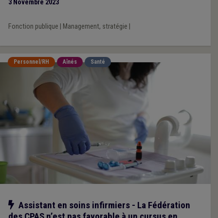
3 Novembre 2023
Fonction publique
|
Management, stratégie
|
Personnel/RH
Aînés
Santé
Notre action
Assistant en soins infirmiers - La Fédération
des CPAS n’est pas favorable à un cursus en