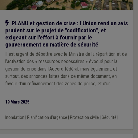
Notre action
PLANU et gestion de crise : l'Union rend un avis
prudent sur le projet de "codification", et
exigeant sur l'effort à fournir par le
gouvernement en matière de sécurité
Il est urgent de débattre avec le Ministre de la répartition et de
l’activation des « ressources nécessaires » évoqué pour la
gestion de crise dans l’Accord fédéral, mais également, et
surtout, des annonces faites dans ce même document, en
faveur d’un refinancement des zones de police, et d’un
rééquilibrage « 50/50 » du financement des zones de secours.
19 Mars 2025
Inondation
|
Planification d'urgence
|
Protection civile
|
Sécurité
|