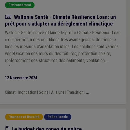
Environnement
Actualité
Wallonie Santé - Climate Résilience Loan: un
prêt pour s'adapter au dérèglement climatique
Wallonie Santé innove et lance le prêt « Climate Resilience Loan
» qui permet, à des conditions très avantageuses, de mener à
bien les mesures d’adaptation utiles. Les solutions sont variées:
végétalisation des murs ou des toitures, protection solaire,
renforcement des structures des bâtiments, ventilation,
rafraîchissement de l’air, bassins d’orage, etc.
12 Novembre 2024
Climat
|
Inondation
|
Soins
|
A la une
|
Transition
|
...
Finances et fiscalité
Police locale
Etude/chiffres
Le budget des zones de police