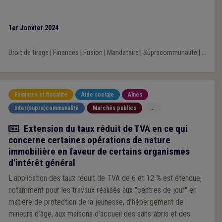
1er Janvier 2024
Droit de tirage
|
Finances
|
Fusion
|
Mandataire
|
Supracommunalité
|
...
Finances et fiscalité
Aide sociale
Aînés
Inter(supra)communalité
Marchés publics
...
Actualité
Extension du taux réduit de TVA en ce qui
concerne certaines opérations de nature
immobilière en faveur de certains organismes
d'intérêt général
L'application des taux réduit de TVA de 6 et 12 % est étendue,
notamment pour les travaux réalisés aux "centres de jour" en
matière de protection de la jeunesse, d'hébergement de
mineurs d’âge, aux maisons d’accueil des sans-abris et des