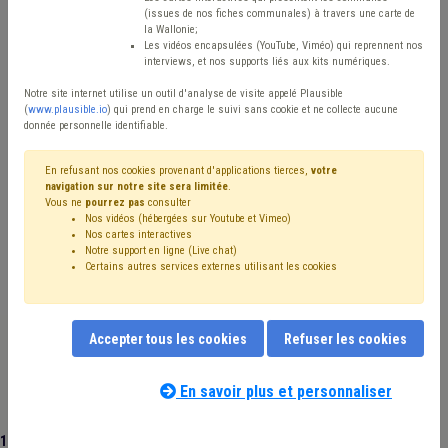
(issues de nos fiches communales) à travers une carte de
Type de contenu
la Wallonie;
Les vidéos encapsulées (YouTube, Viméo) qui reprennent nos
interviews, et nos supports liés aux kits numériques.
Avis / Actions
Notre site internet utilise un outil d'analyse de visite appelé Plausible
Réinitialiser
(
www.plausible.io
) qui prend en charge le suivi sans cookie et ne collecte aucune
donnée personnelle identifiable.
En refusant nos cookies provenant d'applications tierces,
votre
navigation sur notre site sera limitée
.
Filtrer cette requête avec des mots-clés
Vous ne
pourrez pas
consulter
Nos vidéos (hébergées sur Youtube et Vimeo)
Nos cartes interactives
Notre support en ligne (Live chat)
⇒ Soins
(
retirer le mot clé
)
Certains autres services externes utilisant les cookies
⇒ Zone de police
(
retirer le mot clé
)
Coronavirus
(25)
Personnel
(23)
Maison de repos
(22)
Santé
(21)
Sécurité
(16)
Zone de secours
(16)
Budget
(13)
Accepter tous les cookies
Refuser les cookies
⇒ Protection civile
(
retirer le mot clé
)
Aide médicale urgente
(9)
CPAS
(9)
Formation
(9)
Finances
(7)
Hôpital
(7)
Recrutement
(7)
Police
(7)
En savoir plus et personnaliser
Social
(6)
Ordre public
(5)
Vaccination
(5)
Inondation
(5)
Bourgmestre
(4)
AVIQ
(4)
Amende
(4)
106 documents trouvés
|
Réinitialiser
Prix
(4)
Sanitaire
(4)
Pension
(4)
Sécurité civile
(4)