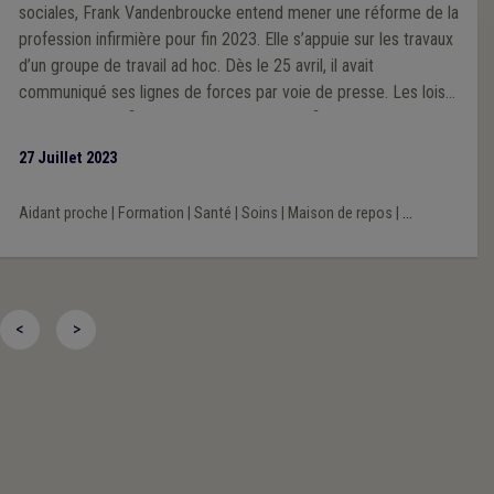
sociales, Frank Vandenbroucke entend mener une réforme de la
profession infirmière pour fin 2023. Elle s’appuie sur les travaux
d’un groupe de travail ad hoc. Dès le 25 avril, il avait
communiqué ses lignes de forces par voie de presse. Les lois
sur l’aidant qualifié et l’assistant en soins infirmiers ont été
publiées le 14 juillet. Dans un souci de bonne information, c’est
27 Juillet 2023
l’occasion de faire un focus sur ces deux nouveautés, même si
elles ne constituent pas une réponse à la question de la pénurie
Aidant proche
|
Formation
|
Santé
|
Soins
|
Maison de repos
|
...
infirmière.
<
>