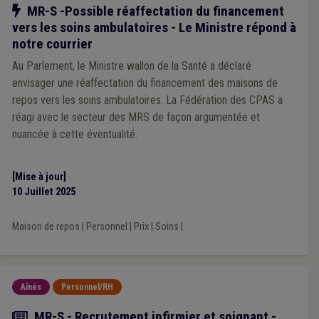
Notre action
MR-S -Possible réaffectation du financement
vers les soins ambulatoires - Le Ministre répond à
notre courrier
Au Parlement, le Ministre wallon de la Santé a déclaré
envisager une réaffectation du financement des maisons de
repos vers les soins ambulatoires. La Fédération des CPAS a
réagi avec le secteur des MRS de façon argumentée et
nuancée à cette éventualité.
[Mise à jour]
10 Juillet 2025
Maison de repos
|
Personnel
|
Prix
|
Soins
|
Aînés
Personnel/RH
Actualité
MR-S - Recrutement infirmier et soignant -