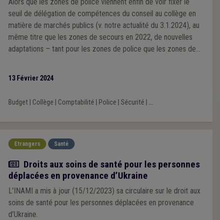
Alors que les zones de police viennent enfin de voir fixer le
seuil de délégation de compétences du conseil au collège en
matière de marchés publics (v. notre actualité du 3.1.2024), au
même titre que les zones de secours en 2022, de nouvelles
adaptations – tant pour les zones de police que les zones de
secours – s’avèrent nécessaire pour assouplir la passation de
leur marchés publics. C’est en ce sens que l’UVCW, avec ses
13 Février 2024
associations-sœurs Brulocalis et la VVSG, viennent de
s’adresser à la Ministre de l’Intérieur.
Budget
|
Collège
|
Comptabilité
|
Police
|
Sécurité
|
...
Etrangers
Santé
Actualité
Droits aux soins de santé pour les personnes
déplacées en provenance d’Ukraine
L’INAMI a mis à jour (15/12/2023) sa circulaire sur le droit aux
soins de santé pour les personnes déplacées en provenance
d’Ukraine.