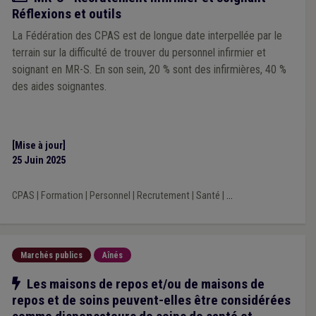
Réflexions et outils
La Fédération des CPAS est de longue date interpellée par le
terrain sur la difficulté de trouver du personnel infirmier et
soignant en MR-S. En son sein, 20 % sont des infirmières, 40 %
des aides soignantes.
[Mise à jour]
25 Juin 2025
CPAS
|
Formation
|
Personnel
|
Recrutement
|
Santé
|
...
Marchés publics
Aînés
Notre action
Les maisons de repos et/ou de maisons de
repos et de soins peuvent-elles être considérées