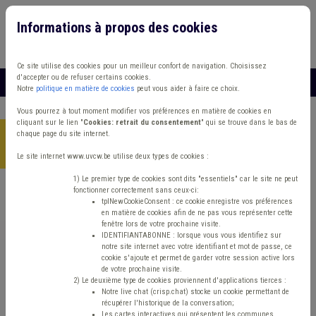
Informations à propos des cookies
Connexion
Vous travaillez dans un/une
Ce site utilise des cookies pour un meilleur confort de navigation. Choisissez
d'accepter ou de refuser certains cookies.
MENU
Notre
politique en matière de cookies
peut vous aider à faire ce choix.
Vous pourrez à tout moment modifier vos préférences en matière de cookies en
cliquant sur le lien "
Cookies: retrait du consentement
" qui se trouve dans le bas de
chaque page du site internet.
Accueil
> Zone de police Protection civile Management, stratégie
Soins
Le site internet www.uvcw.be utilise deux types de cookies :
1) Le premier type de cookies sont dits "essentiels" car le site ne peut
fonctionner correctement sans ceux-ci:
Trouver un contenu
tplNewCookieConsent : ce cookie enregistre vos préférences
en matière de cookies afin de ne pas vous représenter cette
fenêtre lors de votre prochaine visite.
Zone de police Protection civile
IDENTIFIANTABONNE : lorsque vous vous identifiez sur
notre site internet avec votre identifiant et mot de passe, ce
Management, stratégie Soins
cookie s'ajoute et permet de garder votre session active lors
de votre prochaine visite.
2) Le deuxième type de cookies proviennent d'applications tierces :
Notre live chat (crisp.chat) stocke un cookie permettant de
Matière(s) principale(s)
récupérer l'historique de la conversation;
Les cartes interactives qui présentent les communes