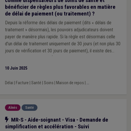
comme dispensateurs de soins de santé et
bénéficier de règles plus favorables en matière
de délai de paiement (ou traitement) ?
Depuis la réforme des délais de paiement (dits « délais de
traitement » désormais), les pouvoirs adjudicateurs doivent
payer de manière plus rapide. Si la règle est désormais celle
d’un délai de traitement uniquement de 30 jours (et non plus 30
jours de vérification et 30 jours de paiement), il existe des
exceptions dont celle en faveur des « adjudicateurs qui
dispensent des soins de santé ».
10 Juin 2025
Délai
|
Facture
|
Santé
|
Soins
|
Maison de repos
|
...
Aînés
Santé
Notre action
MR-S - Aide-soignant - Visa - Demande de
simplification et accélération - Suivi