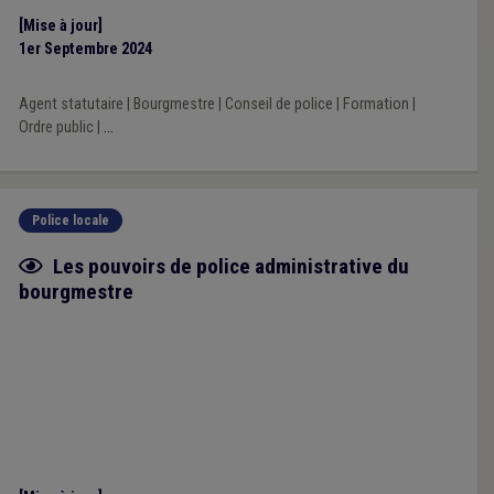
[Mise à jour]
1er Septembre 2024
Agent statutaire
|
Bourgmestre
|
Conseil de police
|
Formation
|
Ordre public
|
...
Police locale
Fiche focus
Les pouvoirs de police administrative du
bourgmestre