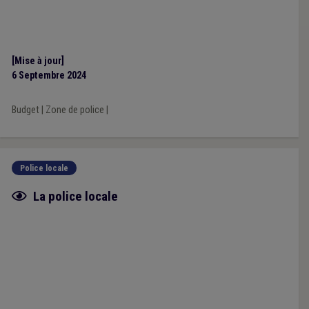
[Mise à jour]
6 Septembre 2024
Budget
|
Zone de police
|
Police locale
Fiche focus
La police locale