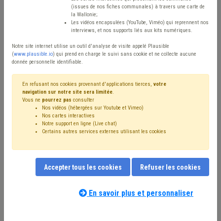
Type de contenu
(issues de nos fiches communales) à travers une carte de
la Wallonie;
Avis / Actions
Les vidéos encapsulées (YouTube, Viméo) qui reprennent nos
interviews, et nos supports liés aux kits numériques.
Réinitialiser
Notre site internet utilise un outil d'analyse de visite appelé Plausible
(
www.plausible.io
) qui prend en charge le suivi sans cookie et ne collecte aucune
donnée personnelle identifiable.
Filtrer cette requête avec des mots-clés
En refusant nos cookies provenant d'applications tierces,
votre
navigation sur notre site sera limitée
.
Vous ne
pourrez pas
consulter
Nos vidéos (hébergées sur Youtube et Vimeo)
⇒ Ordre public
(
retirer le mot clé
)
Nos cartes interactives
Notre support en ligne (Live chat)
⇒ Zone de police
(
retirer le mot clé
)
Sécurité
(29)
Certains autres services externes utilisant les cookies
Bourgmestre
(21)
Police
(18)
Zone de secours
(17)
Personnel
(14)
Budget
(14)
Coronavirus
(14)
⇒ Protection civile
(
retirer le mot clé
)
Collège
(8)
Accepter tous les cookies
Refuser les cookies
Formation
(7)
Loi communale
(7)
Responsabilité
(7)
Recrutement
(6)
Amende
(6)
Finances
(6)
Conseil communal
(6)
Animal
(5)
En savoir plus et personnaliser
Nos experts associés au terme que
Sanction administrative communale (SAC)
(5)
vous recherchez
(merci de prendre
Sécurité routière
(5)
Police administrative
(5)
Pension
(4)
connaissance de notre
politique d'assistance-
Santé
(4)
Sécurité civile
(4)
Jeunesse
(4)