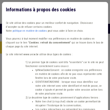
Informations à propos des cookies
Connexion
Vous travaillez dans un/une
Ce site utilise des cookies pour un meilleur confort de navigation. Choisissez
d'accepter ou de refuser certains cookies.
MENU
Notre
politique en matière de cookies
peut vous aider à faire ce choix.
Vous pourrez à tout moment modifier vos préférences en matière de cookies en
cliquant sur le lien "
Cookies: retrait du consentement
" qui se trouve dans le bas de
chaque page du site internet.
Accueil
> Zone de police Protection civile Ordre public
Le site internet www.uvcw.be utilise deux types de cookies :
Trouver un contenu
1) Le premier type de cookies sont dits "essentiels" car le site ne peut
fonctionner correctement sans ceux-ci:
tplNewCookieConsent : ce cookie enregistre vos préférences
en matière de cookies afin de ne pas vous représenter cette
Zone de police Protection civile Ordre
fenêtre lors de votre prochaine visite.
IDENTIFIANTABONNE : lorsque vous vous identifiez sur
public
notre site internet avec votre identifiant et mot de passe, ce
cookie s'ajoute et permet de garder votre session active lors
de votre prochaine visite.
2) Le deuxième type de cookies proviennent d'applications tierces :
Matière(s) principale(s)
Notre live chat (crisp.chat) stocke un cookie permettant de
récupérer l'historique de la conversation;
Les cartes interactives qui présentent les communes