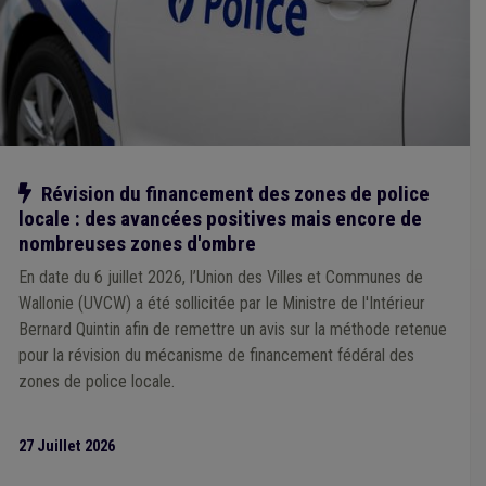
Label
(1)
Réseau
(1)
Redevance
(1)
Véhicule
(1)
Chauffage
(1)
Mazout
(1)
Habitat léger
(1)
Droit des biens
(1)
Ukraine
(1)
Informatique
(1)
Insalubrité
(1)
Gaz
(1)
Gibier
(1)
Gouvernance
(1)
Média
(1)
Mémorandum
(1)
Management, stratégie
(1)
Discipline
(1)
Droit pénal
(1)
Égouttage
(1)
E-gov
(1)
Élection
(1)
Emploi
(1)
Enquête
(1)
Entrepreneur
(1)
Entretien des voiries
(1)
Culture
(1)
Forain
(1)
Notre action
Révision du financement des zones de police
Funérailles et sépultures
(1)
Agrément
(1)
locale : des avancées positives mais encore de
Absentéisme
(1)
Additionnels communaux
(1)
Antenne
(1)
Armée
(1)
Assurance
(1)
Canalisation
(1)
nombreuses zones d'ombre
Cahier des charges
(1)
Calamité
(1)
En date du 6 juillet 2026, l’Union des Villes et Communes de
Catastrophe naturelle
(1)
Chantier
(1)
Chasse
(1)
Wallonie (UVCW) a été sollicitée par le Ministre de l'Intérieur
Chien
(1)
Commune
(1)
Communication
(1)
Bernard Quintin afin de remettre un avis sur la méthode retenue
Construction
(1)
Conseil de l'action sociale
(1)
Code de la route
(1)
Cohésion sociale
(1)
pour la révision du mécanisme de financement fédéral des
Comptabilité
(1)
Publicité
(1)
Recette
(1)
Nature
(1)
zones de police locale.
Occupation de la voirie
(1)
ONSSAPL
(1)
Permis d'urbanisme
(1)
Personnel médical
(1)
Responsabilité civile
(1)
27 Juillet 2026
Règlement général sur la protection des données (RGPD)
(1)