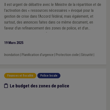
Il est urgent de débattre avec le Ministre de la répartition et de
l’activation des « ressources nécessaires » évoqué pour la
gestion de crise dans l’Accord fédéral, mais également, et
surtout, des annonces faites dans ce même document, en
faveur d’un refinancement des zones de police, et d’un
rééquilibrage « 50/50 » du financement des zones de secours.
19 Mars 2025
Inondation
|
Planification d'urgence
|
Protection civile
|
Sécurité
|
Finances et fiscalité
Police locale
Etude/chiffres
Le budget des zones de police