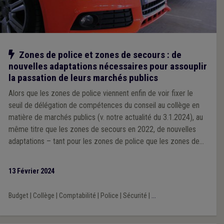
Notre action
Zones de police et zones de secours : de
nouvelles adaptations nécessaires pour assouplir
la passation de leurs marchés publics
Alors que les zones de police viennent enfin de voir fixer le
seuil de délégation de compétences du conseil au collège en
matière de marchés publics (v. notre actualité du 3.1.2024), au
même titre que les zones de secours en 2022, de nouvelles
adaptations – tant pour les zones de police que les zones de
secours – s’avèrent nécessaire pour assouplir la passation de
leur marchés publics. C’est en ce sens que l’UVCW, avec ses
13 Février 2024
associations-sœurs Brulocalis et la VVSG, viennent de
s’adresser à la Ministre de l’Intérieur.
Budget
|
Collège
|
Comptabilité
|
Police
|
Sécurité
|
...