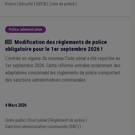
Régularisation
(1)
Rémunération
(1)
Police
|
Sécurité
|
UVCW
|
Zone de police
|
Réquisition d'immeuble
(1)
Simplification administrative
(1)
Social
(1)
Société de logement de service public (SLSP)
(1)
Soins
(1)
Sols
(1)
Tutelle
(1)
Vaccination
(1)
Vie privée
(1)
Biodiversité
(1)
Agent constatateur
(1)
Police administrative
Télécommunication
(1)
Terrorisme
(1)
Tourisme
(1)
Trottoir
(1)
Prime
(1)
Prostitution
(1)
Actualité
Modification des règlements de police
Repas à domicile
(1)
Salaire
(1)
Compensation
(1)
obligatoire pour le 1er septembre 2026 !
Constitution
(1)
Dépense
(1)
Droit de tirage
(1)
L'entrée en vigueur du nouveau Code pénal a été reportée au
Service à domicile
(1)
Service de secours
(1)
Huissier
(1)
Indemnité
(1)
1er septembre 2026. Cette réforme entraîne notamment des
adaptations concernant les règlements de police comportant
des sanctions administratives communales.
4 Mars 2026
Ordre public
|
Droit pénal
|
Règlement de police
|
Sanction administrative communale (SAC)
|