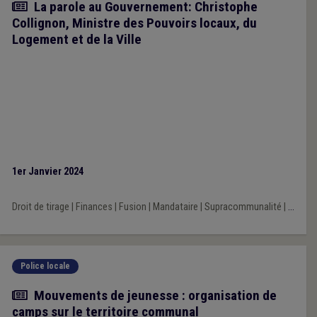
Article
La parole au Gouvernement: Christophe
Collignon, Ministre des Pouvoirs locaux, du
Logement et de la Ville
1er Janvier 2024
Droit de tirage
|
Finances
|
Fusion
|
Mandataire
|
Supracommunalité
|
...
Police locale
Article
Mouvements de jeunesse : organisation de
camps sur le territoire communal