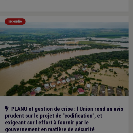
Incendie
Notre action
PLANU et gestion de crise : l'Union rend un avis
prudent sur le projet de "codification", et
exigeant sur l'effort à fournir par le
gouvernement en matière de sécurité