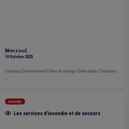
[Mise à jour]
10 Octobre 2025
Camping
|
Environnement
|
Gens du voyage
|
Ordre public
|
Tourisme
|
...
Incendie
Fiche focus
Les services d'incendie et de secours