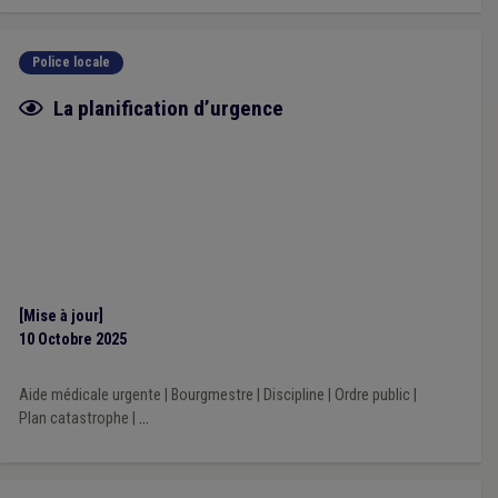
Police locale
Fiche focus
La planification d’urgence
[Mise à jour]
10 Octobre 2025
Aide médicale urgente
|
Bourgmestre
|
Discipline
|
Ordre public
|
Plan catastrophe
|
...