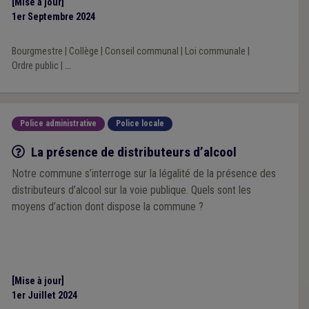
[Mise à jour]
1er Septembre 2024
Bourgmestre
|
Collège
|
Conseil communal
|
Loi communale
|
Ordre public
|
...
Police administrative
Police locale
Q/R
La présence de distributeurs d’alcool
Notre commune s’interroge sur la légalité de la présence des
distributeurs d’alcool sur la voie publique. Quels sont les
moyens d’action dont dispose la commune ?
[Mise à jour]
1er Juillet 2024