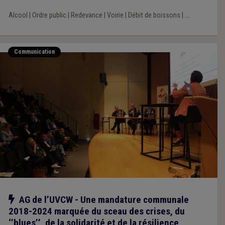
Alcool
|
Ordre public
|
Redevance
|
Voirie
|
Débit de boissons
|
...
Communication
Notre action
AG de l’UVCW - Une mandature communale
2018-2024 marquée du sceau des crises, du
‘’blues’’, de la solidarité et de la résilience