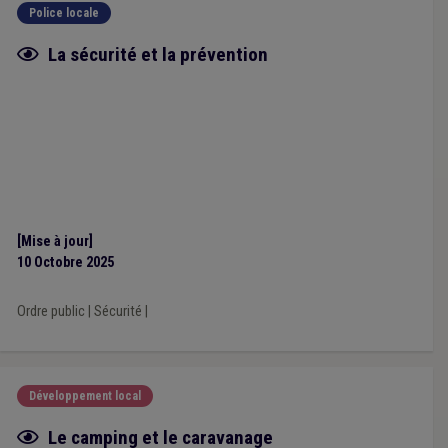
Police locale
Fiche focus
La sécurité et la prévention
[Mise à jour]
10 Octobre 2025
Ordre public
|
Sécurité
|
Développement local
Fiche focus
Le camping et le caravanage