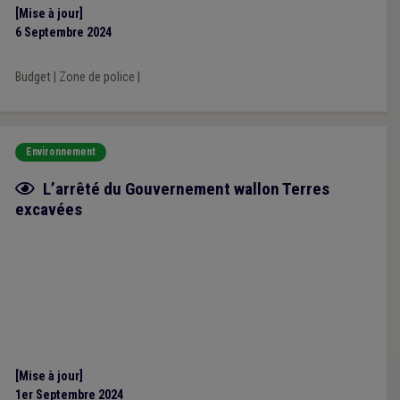
[Mise à jour]
6 Septembre 2024
Budget
|
Zone de police
|
Environnement
Fiche focus
L’arrêté du Gouvernement wallon Terres
excavées
[Mise à jour]
1er Septembre 2024