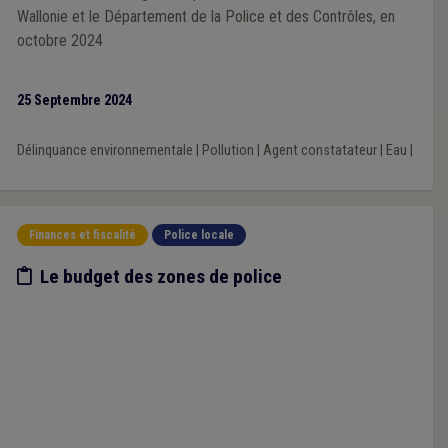
Wallonie et le Département de la Police et des Contrôles, en
octobre 2024
25 Septembre 2024
Délinquance environnementale
|
Pollution
|
Agent constatateur
|
Eau
|
Finances et fiscalité
Police locale
Etude/chiffres
Le budget des zones de police