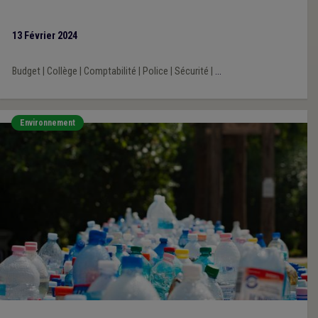
secours – s’avèrent nécessaire pour assouplir la passation de
leur marchés publics. C’est en ce sens que l’UVCW, avec ses
13 Février 2024
associations-sœurs Brulocalis et la VVSG, viennent de
s’adresser à la Ministre de l’Intérieur.
Budget
|
Collège
|
Comptabilité
|
Police
|
Sécurité
|
...
Environnement