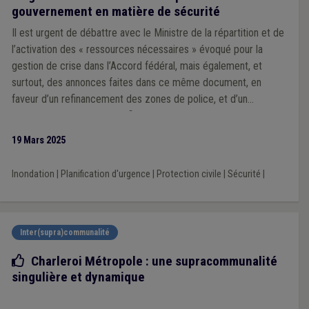
gouvernement en matière de sécurité
Il est urgent de débattre avec le Ministre de la répartition et de
l’activation des « ressources nécessaires » évoqué pour la
gestion de crise dans l’Accord fédéral, mais également, et
surtout, des annonces faites dans ce même document, en
faveur d’un refinancement des zones de police, et d’un
rééquilibrage « 50/50 » du financement des zones de secours.
19 Mars 2025
Inondation
|
Planification d'urgence
|
Protection civile
|
Sécurité
|
Inter(supra)communalité
Bonne pratique
Charleroi Métropole : une supracommunalité
singulière et dynamique