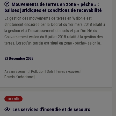
Q/R
Mouvements de terres en zone « pêche » :
balises juridiques et conditions de recevabilité
La gestion des mouvements de terres en Wallonie est
strictement encadrée par le Décret du 1er mars 2018 relatif à
la gestion et à l’assainissement des sols et par l’Arrêté du
Gouvernement wallon du 5 juillet 2018 relatif à la gestion des
terres. Lorsqu’un terrain est situé en zone «pêche» selon la
Banque de Données de l’État des Sols, des obligations
particulières s’imposent.
22 Décembre 2025
Assainissement
|
Pollution
|
Sols
|
Terres excavées
|
Permis d'urbanisme
|
...
Incendie
Fiche focus
Les services d'incendie et de secours