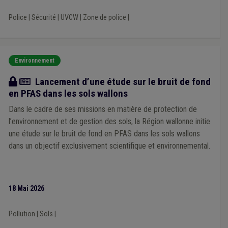
Incivilité
(1)
Indemnité
(1)
Alcool
(1)
Trottoir
(1)
Trouble de voisinage
(1)
Usufruit
(1)
Compensation
(1)
Police
|
Sécurité
|
UVCW
|
Zone de police
|
Démocratie locale
(1)
Démographie
(1)
Dépense
(1)
Dératisation
(1)
Développement rural
(1)
Droit de tirage
(1)
Crise énergétique
(1)
Épuration
(1)
Érosion
(1)
Supracommunalité
(1)
Environnement
Actualité
Lancement d’une étude sur le bruit de fond
en PFAS dans les sols wallons
Dans le cadre de ses missions en matière de protection de
l’environnement et de gestion des sols, la Région wallonne initie
une étude sur le bruit de fond en PFAS dans les sols wallons
dans un objectif exclusivement scientifique et environnemental.
18 Mai 2026
Pollution
|
Sols
|