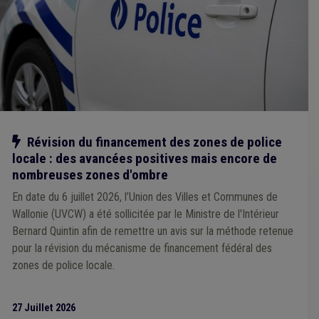
Caméra
(1)
Canalisation
(1)
Carrière
(1)
Commune
(1)
Communication
(1)
Décentralisation
(1)
Cadastre
(1)
Cahier des charges
(1)
Comptabilité
(1)
Conseil communal
(1)
Conseil de police
(1)
Construction
(1)
Covoiturage
(1)
CPAS
(1)
E-gov
(1)
Énergie
(1)
Enseignement
(1)
Entrepreneur
(1)
Entreprise
(1)
Impétrants
(1)
Mobilité active
(1)
Informatique
(1)
Forain
(1)
Intercommunale
(1)
Interreg
(1)
Jeunesse
(1)
Nature
(1)
ONSSAPL
(1)
Notre action
Révision du financement des zones de police
Management, stratégie
(1)
Mandataire
(1)
Média
(1)
locale : des avancées positives mais encore de
Tourisme
(1)
Transfrontalier
(1)
Transport
(1)
Taxi
(1)
Responsabilité civile
(1)
nombreuses zones d'ombre
Sanction administrative communale (SAC)
(1)
Recette
(1)
En date du 6 juillet 2026, l’Union des Villes et Communes de
Société de logement de service public (SLSP)
(1)
Soins
(1)
Wallonie (UVCW) a été sollicitée par le Ministre de l'Intérieur
Personnel médical
(1)
Plan de gestion
(1)
Bernard Quintin afin de remettre un avis sur la méthode retenue
Espèce invasive
(1)
Province
(1)
Régularisation
(1)
Rémunération
(1)
pour la révision du mécanisme de financement fédéral des
Réseau autonome des voies lentes (RAVeL)
(1)
Prime
(1)
zones de police locale.
Recours
(1)
Repas à domicile
(1)
Salaire
(1)
Sanitaire
(1)
Service à domicile
(1)
Bâtiment
(1)
Réseau
(1)
Amiante
(1)
GAL
(1)
Huissier
(1)
27 Juillet 2026