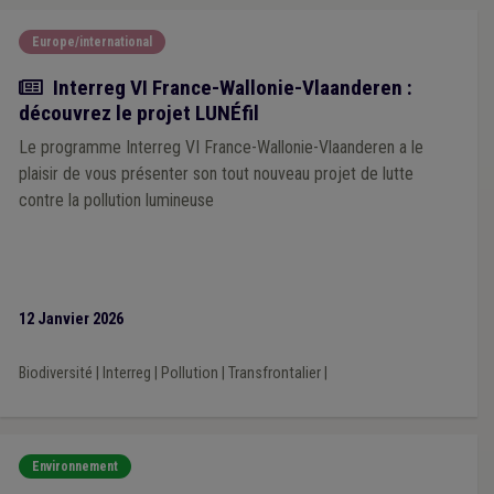
Europe/international
Actualité
Interreg VI France-Wallonie-Vlaanderen :
découvrez le projet LUNÉfil
Le programme Interreg VI France-Wallonie-Vlaanderen a le
plaisir de vous présenter son tout nouveau projet de lutte
contre la pollution lumineuse
12 Janvier 2026
Biodiversité
|
Interreg
|
Pollution
|
Transfrontalier
|
Environnement