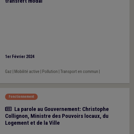
transfert modal
1er Février 2024
Gaz
|
Mobilité active
|
Pollution
|
Transport en commun
|
Fonctionnement
Article
La parole au Gouvernement: Christophe
Collignon, Ministre des Pouvoirs locaux, du
Logement et de la Ville