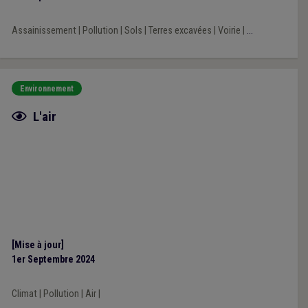
Assainissement
|
Pollution
|
Sols
|
Terres excavées
|
Voirie
|
...
Environnement
Fiche focus
L'air
[Mise à jour]
1er Septembre 2024
Climat
|
Pollution
|
Air
|