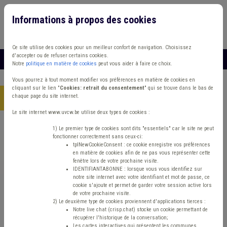
Informations à propos des cookies
Connexion
Vous travaillez dans un/une
Ce site utilise des cookies pour un meilleur confort de navigation. Choisissez
d'accepter ou de refuser certains cookies.
MENU
Notre
politique en matière de cookies
peut vous aider à faire ce choix.
Vous pourrez à tout moment modifier vos préférences en matière de cookies en
cliquant sur le lien "
Cookies: retrait du consentement
" qui se trouve dans le bas de
chaque page du site internet.
Accueil
> Zone de police Protection civile Pollution
Le site internet www.uvcw.be utilise deux types de cookies :
Trouver un contenu
1) Le premier type de cookies sont dits "essentiels" car le site ne peut
fonctionner correctement sans ceux-ci:
tplNewCookieConsent : ce cookie enregistre vos préférences
en matière de cookies afin de ne pas vous représenter cette
Zone de police Protection civile
fenêtre lors de votre prochaine visite.
IDENTIFIANTABONNE : lorsque vous vous identifiez sur
Pollution
notre site internet avec votre identifiant et mot de passe, ce
cookie s'ajoute et permet de garder votre session active lors
de votre prochaine visite.
2) Le deuxième type de cookies proviennent d'applications tierces :
Matière(s) principale(s)
Notre live chat (crisp.chat) stocke un cookie permettant de
récupérer l'historique de la conversation;
Les cartes interactives qui présentent les communes