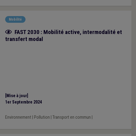
Mobilité
Fiche focus
FAST 2030 : Mobilité active, intermodalité et
transfert modal
[Mise à jour]
1er Septembre 2024
Environnement
|
Pollution
|
Transport en commun
|