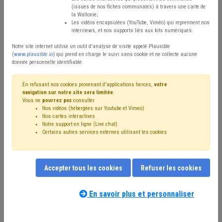
Type de contenu
(issues de nos fiches communales) à travers une carte de
la Wallonie;
Avis / Actions
Les vidéos encapsulées (YouTube, Viméo) qui reprennent nos
interviews, et nos supports liés aux kits numériques.
Réinitialiser
Notre site internet utilise un outil d'analyse de visite appelé Plausible
(
www.plausible.io
) qui prend en charge le suivi sans cookie et ne collecte aucune
donnée personnelle identifiable.
Filtrer cette requête avec des mots-clés
En refusant nos cookies provenant d'applications tierces,
votre
navigation sur notre site sera limitée
.
Vous ne
pourrez pas
consulter
Nos vidéos (hébergées sur Youtube et Vimeo)
⇒ Pollution
(
retirer le mot clé
)
Nos cartes interactives
Notre support en ligne (Live chat)
⇒ Zone de police
(
retirer le mot clé
)
Sols
(38)
Certains autres services externes utilisant les cookies
Assainissement
(29)
Terres excavées
(17)
Zone de secours
(16)
Sécurité
(15)
Déchet
(14)
Inondation
(14)
Budget
(13)
Personnel
(12)
Accepter tous les cookies
Refuser les cookies
⇒ Protection civile
(
retirer le mot clé
)
Police
(8)
Eau
(8)
Finances
(7)
Permis d'urbanisme
(7)
Santé
(7)
Environnement
(6)
Ordre public
(6)
Chantier
(6)
En savoir plus et personnaliser
Nos experts associés au terme que
Formation
(5)
Recrutement
(5)
Subvention
(5)
vous recherchez
(merci de prendre
Amende
(5)
Voirie
(5)
Véhicule
(5)
Sécurité civile
(4)
connaissance de notre
politique d'assistance-
Sécurité routière
(4)
Délinquance environnementale
(4)