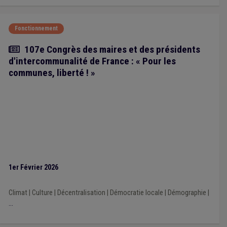
Fonctionnement
Article
107e Congrès des maires et des présidents
d'intercommunalité de France : « Pour les
communes, liberté ! »
1er Février 2026
Climat
|
Culture
|
Décentralisation
|
Démocratie locale
|
Démographie
|
...