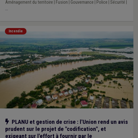
Aménagement du territoire
|
Fusion
|
Gouvernance
|
Police
|
Sécurité
|
...
Incendie
Notre action
PLANU et gestion de crise : l'Union rend un avis
prudent sur le projet de "codification", et
exigeant sur l'effort à fournir par le