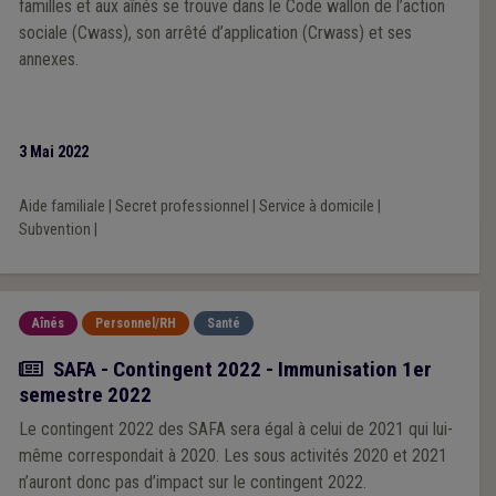
familles et aux aînés se trouve dans le Code wallon de l’action
sociale (Cwass), son arrêté d’application (Crwass) et ses
annexes.
3 Mai 2022
Aide familiale
|
Secret professionnel
|
Service à domicile
|
Subvention
|
Aînés
Personnel/RH
Santé
Actualité
SAFA - Contingent 2022 - Immunisation 1er
semestre 2022
Le contingent 2022 des SAFA sera égal à celui de 2021 qui lui-
même correspondait à 2020. Les sous activités 2020 et 2021
n’auront donc pas d’impact sur le contingent 2022.