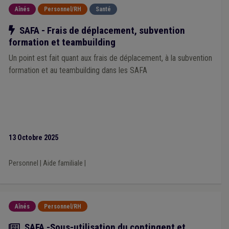
Responsabilité civile
(1)
Revenu garanti
(1)
Province
(1)
Aînés
Personnel/RH
Santé
Règlement de travail
(1)
Secret professionnel
(1)
Sécurité
(1)
Sécurité sociale
(1)
Smart city
(1)
Notre action
SAFA - Frais de déplacement, subvention
Maribel social
(1)
Média
(1)
Participation des citoyens
(1)
formation et teambuilding
Pécule de vacances
(1)
Police
(1)
Personnel médical
(1)
Un point est fait quant aux frais de déplacement, à la subvention
formation et au teambuilding dans les SAFA
13 Octobre 2025
Personnel
|
Aide familiale
|
Aînés
Personnel/RH
Actualité
SAFA -Sous-utilisation du contingent et