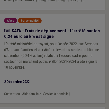
Média
|
Administration
|
Bourgmestre
|
Budget
|
Collège
|
...
Aînés
Personnel/RH
Actualité
SAFA - Frais de déplacement - L’arrêté sur les
0,24 euro au km est signé
L’arrêté ministériel octroyant, pour l'année 2022, aux Services
d'Aide aux Familles et aux Ainés relevant du secteur public une
subvention (0,24 € au km) relative à l'accord cadre pour le
secteur non marchand public wallon 2021-2024 a été signé le
18 novembre.
2 Décembre 2022
Subvention
|
Aide familiale
|
Service à domicile
|