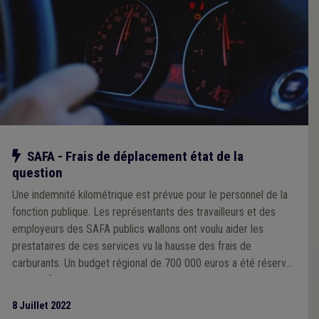
Notre action
SAFA - Frais de déplacement état de la
question
Une indemnité kilométrique est prévue pour le personnel de la
fonction publique. Les représentants des travailleurs et des
employeurs des SAFA publics wallons ont voulu aider les
prestataires de ces services vu la hausse des frais de
carburants. Un budget régional de 700 000 euros a été réservé
à cette fin. Il permettait une hausse 0,24 centime de
l’intervention au km.
8 Juillet 2022