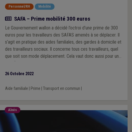
Personnel/RH
Mobilité
Actualité
SAFA – Prime mobilité 300 euros
Le Gouvernement wallon a décidé l’octroi d’une prime de 300
euros pour les travailleurs des SAFAS amenés à se déplacer. Il
s’agit en pratique des aides familiales, des gardes à domicile et
des travailleurs sociaux. Il concerne tous ces travailleurs, quel
que soit son mode déplacement. Cela vaut donc aussi pour une
aide familiale qui utiliserait les transports en commun ou
éventuellement un vélo.
26 Octobre 2022
Aide familiale
|
Prime
|
Transport en commun
|
Aînés