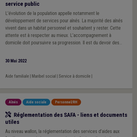
service public
L’évolution de la population appelle notamment le
développement de services pour aînés. La majorité des aînés
vivent dans un habitat personnel et souhaitent y rester. Cette
attente est à respecter au mieux. L’accompagnement à
domicile doit poursuivre sa progression. Il est du devoir des
décideurs politiques de continuer à libérer des moyens à cette
fin.
30 Mai 2022
Aide familiale
|
Maribel social
|
Service à domicile
|
Aînés
Aide sociale
Personnel/RH
Outil
Réglementation des SAFA - liens et documents
utiles
Au niveau wallon, la réglementation des services d’aides aux