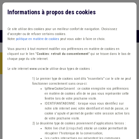
Informations à propos des cookies
Connexion
Vous travaillez dans un/une
Ce site utilise des cookies pour un meilleur confort de navigation. Choisissez
d'accepter ou de refuser certains cookies.
MENU
Notre
politique en matière de cookies
peut vous aider à faire ce choix.
Vous pourrez à tout moment modifier vos préférences en matière de cookies en
cliquant sur le lien "
Cookies: retrait du consentement
" qui se trouve dans le bas de
chaque page du site internet.
Accueil
> Absentéisme Management, stratégie Aide familiale
Accident du travail
Le site internet www.uvcw.be utilise deux types de cookies :
1) Le premier type de cookies sont dits "essentiels" car le site ne peut
fonctionner correctement sans ceux-ci:
Trouver un contenu
tplNewCookieConsent : ce cookie enregistre vos préférences
en matière de cookies afin de ne pas vous représenter cette
fenêtre lors de votre prochaine visite.
Absentéisme Management, stratégie
IDENTIFIANTABONNE : lorsque vous vous identifiez sur
notre site internet avec votre identifiant et mot de passe, ce
Aide familiale Accident du travail
cookie s'ajoute et permet de garder votre session active lors
de votre prochaine visite.
2) Le deuxième type de cookies proviennent d'applications tierces :
Notre live chat (crisp.chat) stocke un cookie permettant de
Matière(s) principale(s)
récupérer l'historique de la conversation;
Les cartes interactives qui présentent les communes