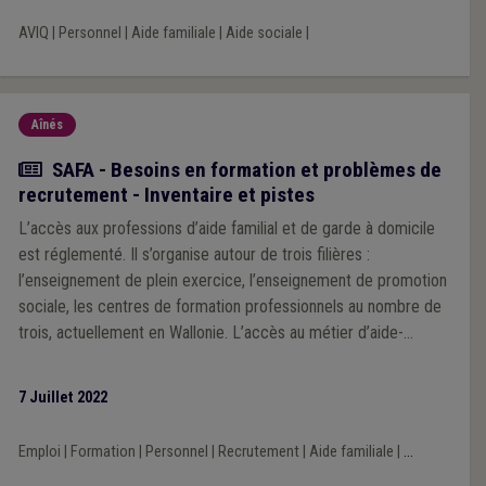
AVIQ
|
Personnel
|
Aide familiale
|
Aide sociale
|
Aînés
Actualité
SAFA - Besoins en formation et problèmes de
recrutement - Inventaire et pistes
L’accès aux professions d’aide familial et de garde à domicile
est réglementé. Il s’organise autour de trois filières :
l’enseignement de plein exercice, l’enseignement de promotion
sociale, les centres de formation professionnels au nombre de
trois, actuellement en Wallonie. L’accès au métier d’aide-
ménagère social n’est quant à lui pas encore cadré et son statut
pas encore publié.
7 Juillet 2022
Emploi
|
Formation
|
Personnel
|
Recrutement
|
Aide familiale
|
...