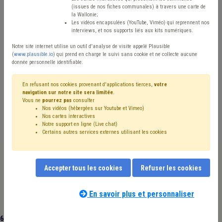
(issues de nos fiches communales) à travers une carte de
Type de contenu
la Wallonie;
Les vidéos encapsulées (YouTube, Viméo) qui reprennent nos
interviews, et nos supports liés aux kits numériques.
Avis / Actions
Notre site internet utilise un outil d'analyse de visite appelé Plausible
Réinitialiser
(
www.plausible.io
) qui prend en charge le suivi sans cookie et ne collecte aucune
donnée personnelle identifiable.
En refusant nos cookies provenant d'applications tierces,
votre
navigation sur notre site sera limitée
.
Filtrer cette requête avec des mots-clés
Vous ne
pourrez pas
consulter
Nos vidéos (hébergées sur Youtube et Vimeo)
Nos cartes interactives
Notre support en ligne (Live chat)
⇒ Aide familiale
(
retirer le mot clé
)
Coronavirus
(18)
Certains autres services externes utilisant les cookies
⇒ Accident du travail
(
retirer le mot clé
)
Service à domicile
(13)
Service d'aide ménagère
(11)
Personnel
(10)
⇒ Absentéisme
(
retirer le mot clé
)
Accepter tous les cookies
Refuser les cookies
CPAS
(8)
Article 60/61
(8)
AVIQ
(6)
Aîné
(5)
Maladie professionnelle
(4)
Recrutement
(4)
Santé
(4)
Titre-service
(4)
Subvention
(4)
Budget
(4)
Prime
(4)
En savoir plus et personnaliser
Salaire
(3)
Chômage
(3)
Emploi
(3)
Formation
(3)
Rémunération
(3)
Social
(3)
60 documents trouvés
|
Réinitialiser
⇒ Management, stratégie
(
retirer le mot clé
)