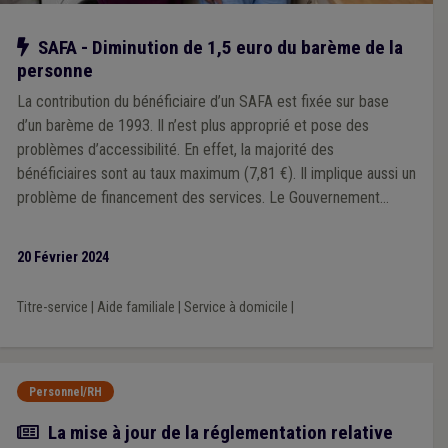
Notre action
SAFA - Diminution de 1,5 euro du barème de la
personne
La contribution du bénéficiaire d’un SAFA est fixée sur base
d’un barème de 1993. Il n’est plus approprié et pose des
problèmes d’accessibilité. En effet, la majorité des
bénéficiaires sont au taux maximum (7,81 €). Il implique aussi un
problème de financement des services. Le Gouvernement
wallon propose de réduire de 1,5 euro le taux pour toutes les
catégories avec compensation financière à partir du 1er juillet
20 Février 2024
2024.
Titre-service
|
Aide familiale
|
Service à domicile
|
Personnel/RH
Article
La mise à jour de la réglementation relative