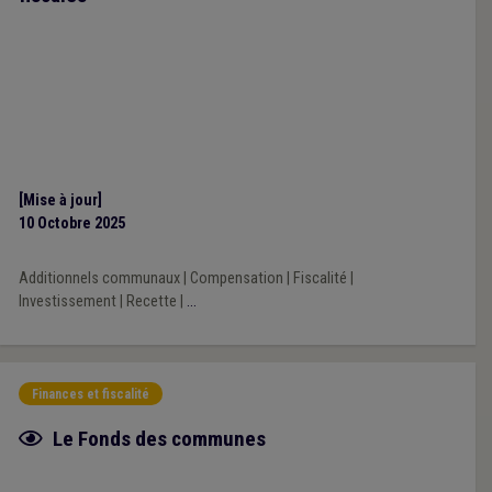
[Mise à jour]
10 Octobre 2025
Additionnels communaux
|
Compensation
|
Fiscalité
|
Investissement
|
Recette
|
...
Finances et fiscalité
Fiche focus
Le Fonds des communes