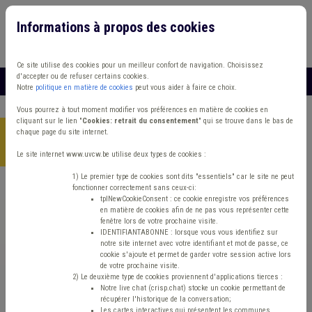
Informations à propos des cookies
Connexion
Vous travaillez dans un/une
Ce site utilise des cookies pour un meilleur confort de navigation. Choisissez
d'accepter ou de refuser certains cookies.
MENU
Notre
politique en matière de cookies
peut vous aider à faire ce choix.
Vous pourrez à tout moment modifier vos préférences en matière de cookies en
cliquant sur le lien "
Cookies: retrait du consentement
" qui se trouve dans le bas de
chaque page du site internet.
Accueil
> Absentéisme Management, stratégie Aide familiale
Compensation
Le site internet www.uvcw.be utilise deux types de cookies :
1) Le premier type de cookies sont dits "essentiels" car le site ne peut
fonctionner correctement sans ceux-ci:
Trouver un contenu
tplNewCookieConsent : ce cookie enregistre vos préférences
en matière de cookies afin de ne pas vous représenter cette
fenêtre lors de votre prochaine visite.
Absentéisme Management, stratégie
IDENTIFIANTABONNE : lorsque vous vous identifiez sur
notre site internet avec votre identifiant et mot de passe, ce
Aide familiale Compensation
cookie s'ajoute et permet de garder votre session active lors
de votre prochaine visite.
2) Le deuxième type de cookies proviennent d'applications tierces :
Notre live chat (crisp.chat) stocke un cookie permettant de
Matière(s) principale(s)
récupérer l'historique de la conversation;
Les cartes interactives qui présentent les communes