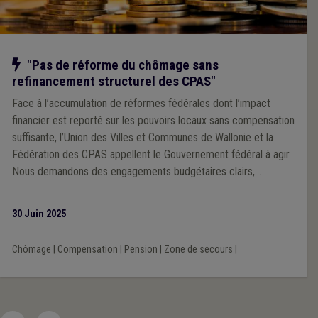
Notre action
"Pas de réforme du chômage sans
refinancement structurel des CPAS"
Face à l’accumulation de réformes fédérales dont l’impact
financier est reporté sur les pouvoirs locaux sans compensation
suffisante, l’Union des Villes et Communes de Wallonie et la
Fédération des CPAS appellent le Gouvernement fédéral à agir.
Nous demandons des engagements budgétaires clairs,
structurels et pérennes, inscrits dans la législation, permettant
aux communes, aux CPAS, aux zones de secours et aux zones
30 Juin 2025
de police de remplir leurs missions essentielles auprès des
citoyens, dans le respect des équilibres financiers locaux. Cette
Chômage
|
Compensation
|
Pension
|
Zone de secours
|
responsabilité partagée est la condition indispensable pour
préserver la cohésion sociale, la sécurité de proximité et la
capacité d’action des pouvoirs locaux dans la transition sociale
et durable que notre société exige. L’Union des Villes et