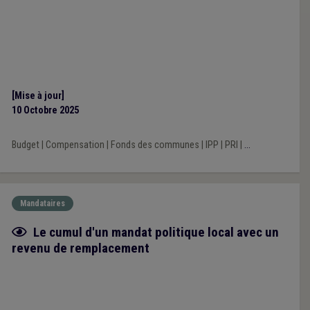
[Mise à jour]
10 Octobre 2025
Budget
|
Compensation
|
Fonds des communes
|
IPP
|
PRI
|
...
Mandataires
Fiche focus
Le cumul d'un mandat politique local avec un
revenu de remplacement