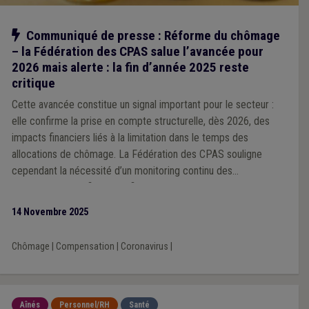
Notre action
Communiqué de presse : Réforme du chômage
– la Fédération des CPAS salue l’avancée pour
2026 mais alerte : la fin d’année 2025 reste
critique
Cette avancée constitue un signal important pour le secteur :
elle confirme la prise en compte structurelle, dès 2026, des
impacts financiers liés à la limitation dans le temps des
allocations de chômage. La Fédération des CPAS souligne
cependant la nécessité d’un monitoring continu des
compensations, afin de vérifier si les montants prévus couvrent
réellement les besoins du terrain et, si nécessaire, de pouvoir
14 Novembre 2025
les ajuster.
Chômage
|
Compensation
|
Coronavirus
|
Aînés
Personnel/RH
Santé