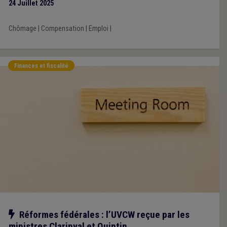
24 Juillet 2025
Chômage
|
Compensation
|
Emploi
|
Finances et fiscalité
Notre action
Réformes fédérales : l’UVCW reçue par les
ministres Clarinval et Quintin