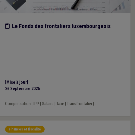
Etude/chiffres
Le Fonds des frontaliers luxembourgeois
[Mise à jour]
26 Septembre 2025
Compensation
|
IPP
|
Salaire
|
Taxe
|
Transfrontalier
|
...
Finances et fiscalité