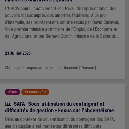
L’UVCW poursuit activement son travail de représentation des
pouvoirs locaux auprès des autorités fédérales. À un jour
d’intervalle, ses représentants ont été reçus par David Clarinval,
Vice-premier ministre et ministre de l’Emploi, de l’Economie et
de l’Agriculture, et par Bernard Quintin, ministre de la Sécurité
et de l’Intérieur. Deux rendez-vous stratégiques pour porter la
voix des communes, des CPAS, des intercommunales, des
23 Juillet 2025
zones de secours et de police.
Chômage
|
Compensation
|
Emploi
|
Incendie
|
Pension
|
...
Aînés
Personnel/RH
Actualité
SAFA -Sous-utilisation du contingent et
difficultés de gestion - Focus sur l’absentéisme
Dans un contexte de sous-utilisation du contingent des SAFA,
une discussion a été menée sur différentes difficultés