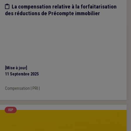
Etude/chiffres
La compensation relative à la forfaitarisation
des réductions de Précompte immobilier
[Mise à jour]
11 Septembre 2025
Compensation
|
PRI
|
ISP