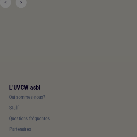
<
>
Communes de Wallonie asbl reste pleinement vigilante et
disponible pour travailler avec le Gouvernement fédéral afin de
trouver des solutions concrètes, réalistes et équilibrées.
L'UVCW asbl
Qui sommes-nous?
Staff
Questions fréquentes
Partenaires