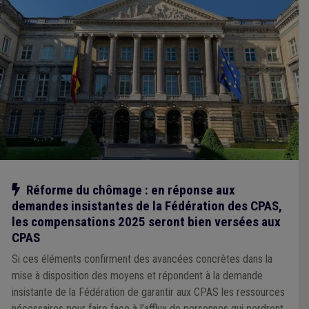
Notre action
Réforme du chômage : en réponse aux
demandes insistantes de la Fédération des CPAS,
les compensations 2025 seront bien versées aux
CPAS
Si ces éléments confirment des avancées concrètes dans la
mise à disposition des moyens et répondent à la demande
insistante de la Fédération de garantir aux CPAS les ressources
nécessaires pour faire face à l’afflux de personnes qui perdront