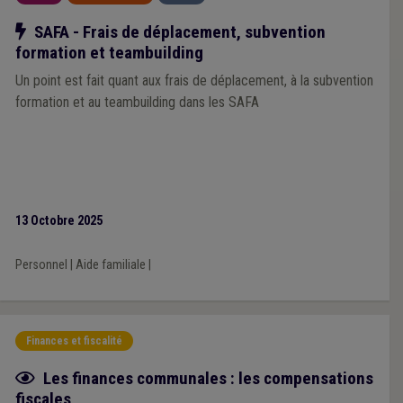
Notre action
SAFA - Frais de déplacement, subvention
formation et teambuilding
Un point est fait quant aux frais de déplacement, à la subvention
formation et au teambuilding dans les SAFA
13 Octobre 2025
Personnel
|
Aide familiale
|
Finances et fiscalité
Fiche focus
Les finances communales : les compensations
fiscales