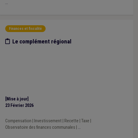
...
Finances et fiscalité
Etude/chiffres
Le complément régional
[Mise à jour]
23 Février 2026
Compensation
|
Investissement
|
Recette
|
Taxe
|
Observatoire des finances communales
|
...