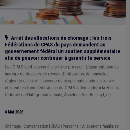
Notre action
Arrêt des allocations de chômage : les trois
Fédérations de CPAS du pays demandent au
gouvernement fédéral un soutien supplémentaire
afin de pouvoir continuer à garantir le service
Les CPAS sont soumis à une forte pression. L’augmentation du
nombre de dossiers de revenu d’intégration, de nouvelles
règles de calcul et l’absence de simplification administrative
obligent les trois Fédérations de CPAS à demander à la Ministre
fédérale de l’Intégration sociale, Anneleen Van Bossuyt, de
nouvelles mesures temporaires de soutien. Celles-ci sont
nécessaires pour permettre aux CPAS de garantir leur service
6 Mai 2026
au cours des prochains mois.
Chômage
|
Compensation
|
CPAS
|
Personnel
|
Allocations familiales
|