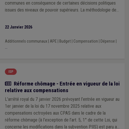
communes en conséquence de certaines décisions politiques
issues des niveaux de pouvoir supérieurs. La méthodologie de
la Veille 2025 repose sur une analyse prioritairement portée sur
l’impact financier des décisions prises par les exécutifs régional
22 Janvier 2026
et fédéral au cours de la mandature communale 2024-2030.
Additionnels communaux
|
APE
|
Budget
|
Compensation
|
Dépense
|
...
ISP
Actualité
Réforme chômage - Entrée en vigueur de la loi
relative aux compensations
L'arrêté royal du 7 janvier 2026 prévoyant l’entrée en vigueur au
1er janvier de la loi du 17 novembre 2025 relative aux
compensations octroyées aux CPAS dans le cadre de la
réforme chômage (à l’exception de l’art. 5, 1° de cette Loi, qui
concerne les modifications dans la subvention PIIS) est paru au