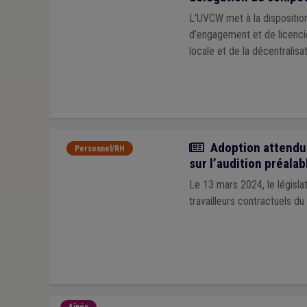
L'UVCW met à la dispositi
d’engagement et de licenci
locale et de la décentralisa
Actualité
Adoption attendue
Personnel/RH
sur l’audition préalab
Le 13 mars 2024, le législat
travailleurs contractuels du