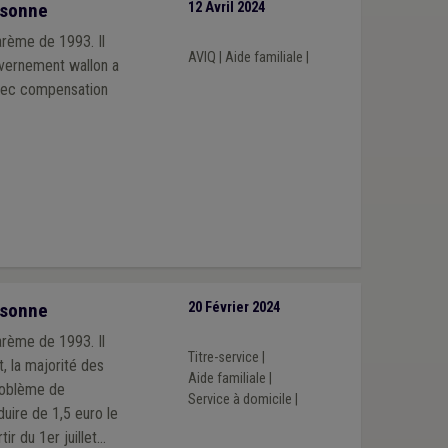
rsonne
12 Avril 2024
arème de 1993. Il
AVIQ
|
Aide familiale
|
uvernement wallon a
avec compensation
rsonne
20 Février 2024
arème de 1993. Il
Titre-service
|
, la majorité des
Aide familiale
|
problème de
Service à domicile
|
uire de 1,5 euro le
r du 1er juillet