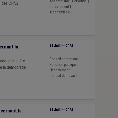
Absentéisme
|
Personnel
|
on des CPAS
Recrutement
|
Aide familiale
|
ernant la
11 Juillet 2024
Conseil communal
|
ence en matière
Fonction publique
|
de la démocratie
Licenciement
|
Contrat de travail
|
cernant la
11 Juillet 2024