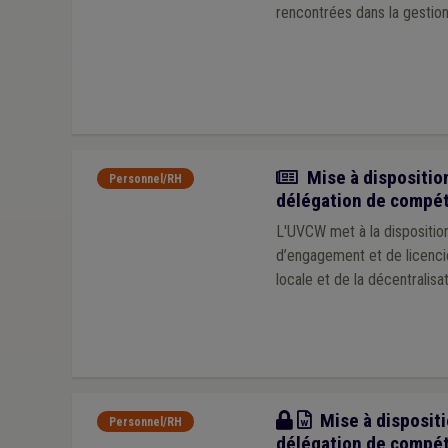
rencontrées dans la gestio
Actualité
Mise à dispositio
Personnel/RH
délégation de compét
L'UVCW met à la dispositi
d’engagement et de licenci
locale et de la décentralisa
Modèle
Mise à dispositi
Personnel/RH
délégation de compét