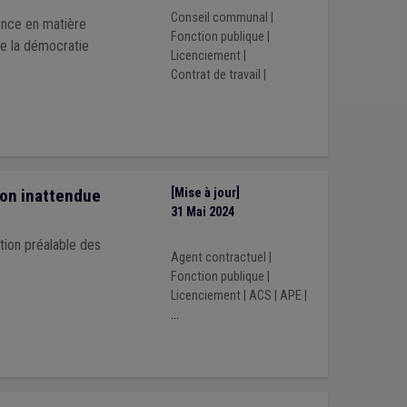
Conseil communal
|
ence en matière
Fonction publique
|
de la démocratie
Licenciement
|
Contrat de travail
|
ion inattendue
[Mise à jour]
31 Mai 2024
ition préalable des
Agent contractuel
|
Fonction publique
|
Licenciement
|
ACS
|
APE
|
...