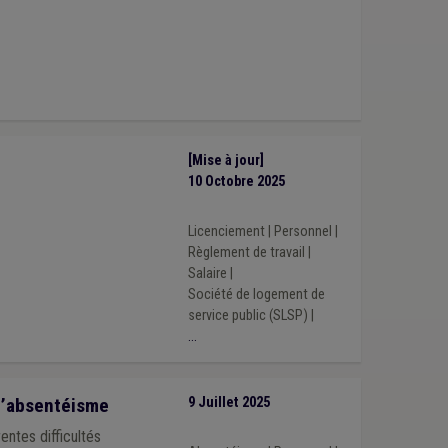
[Mise à jour]
10 Octobre 2025
Licenciement
|
Personnel
|
Règlement de travail
|
Salaire
|
Société de logement de
service public (SLSP)
|
...
 l’absentéisme
9 Juillet 2025
entes difficultés