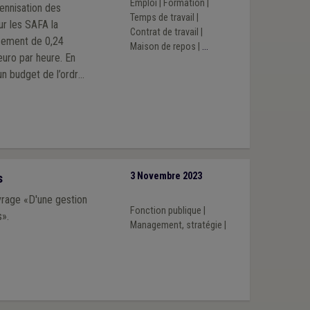
Emploi
|
Formation
|
ennisation des
Temps de travail
|
ur les SAFA la
Contrat de travail
|
acement de 0,24
Maison de repos
|
...
euro par heure. En
n budget de l’ordre
 à l’Aviq.
s
3 Novembre 2023
vrage «D'une gestion
Fonction publique
|
».
Management, stratégie
|