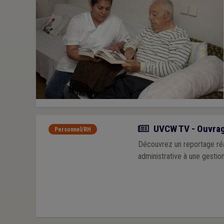
Actualité
UVCW TV - Ouvrage
Personnel/RH
Découvrez un reportage réa
administrative à une gestio