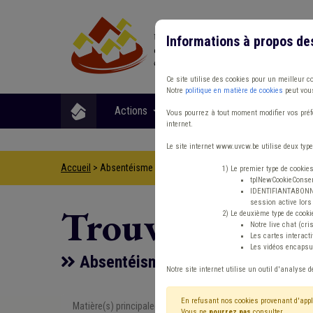
Informations à propos de
Ce site utilise des cookies pour un meilleur c
Notre
politique en matière de cookies
peut vous
Actions
Matières
Format
Vous pourrez à tout moment modifier vos préfé
internet.
Le site internet www.uvcw.be utilise deux type
Accueil
> Absentéisme Management, stratégie Aide familiale Con
1) Le premier type de cookie
tplNewCookieConsent
IDENTIFIANTABONNE :
session active lors 
Trouver un co
2) Le deuxième type de cooki
Notre live chat (cri
Les cartes interac
Les vidéos encapsul
Absentéisme Management, stratégie
Notre site internet utilise un outil d'analyse d
En refusant nos cookies provenant d'appl
Matière(s) principale(s)
Type de con
Vous ne
pourrez pas
consulter