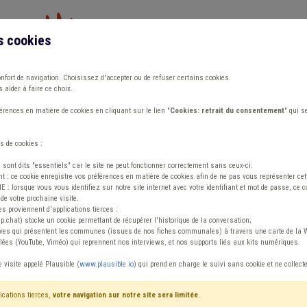
s cookies
Vous travaillez dans un/une
onfort de navigation. Choisissez d'accepter ou de refuser certains cookies.
 aider à faire ce choix.
ions
Publications
Outils
Fiches communa
rences en matière de cookies en cliquant sur le lien "
Cookies: retrait du consentement
" qui s
s de cookies :
trat de travail
s sont dits "essentiels" car le site ne peut fonctionner correctement sans ceux-ci:
 : ce cookie enregistre vos préférences en matière de cookies afin de ne pas vous représenter cette
 lorsque vous vous identifiez sur notre site internet avec votre identifiant et mot de passe, ce co
de votre prochaine visite.
ntenu
es proviennent d'applications tierces :
sp.chat) stocke un cookie permettant de récupérer l'historique de la conversation;
tives qui présentent les communes (issues de nos fiches communales) à travers une carte de la W
ées (YouTube, Viméo) qui reprennent nos interviews, et nos supports liés aux kits numériques.
 Aide familiale Contrat de travail
e visite appelé Plausible (
www.plausible.io
) qui prend en charge le suivi sans cookie et ne collect
ications tierces,
votre navigation sur notre site sera limitée
.
tenu
Avis / Actions