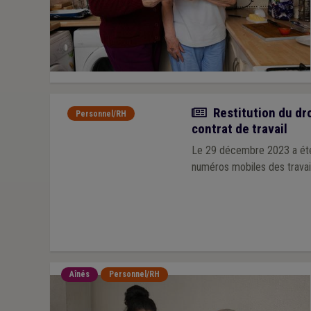
Actualité
Restitution du dro
Personnel/RH
contrat de travail
Le 29 décembre 2023 a été pu
numéros mobiles des travaill
Aînés
Personnel/RH