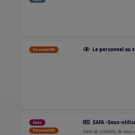
Fiche focus
Le personnel au s
Personnel/RH
Actualité
SAFA -Sous-utilisa
Aînés
Personnel/RH
Dans un contexte de sous-ut