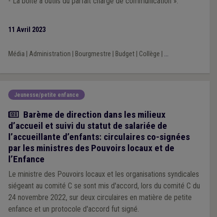
- La boîte à outils du parfait chargé de communication ».
11 Avril 2023
Média
|
Administration
|
Bourgmestre
|
Budget
|
Collège
|
...
Jeunesse/petite enfance
Actualité
Barème de direction dans les milieux
d’accueil et suivi du statut de salariée de
l’accueillante d’enfants: circulaires co-signées
par les ministres des Pouvoirs locaux et de
l’Enfance
Le ministre des Pouvoirs locaux et les organisations syndicales
siégeant au comité C se sont mis d'accord, lors du comité C du
24 novembre 2022, sur deux circulaires en matière de petite
enfance et un protocole d'accord fut signé.