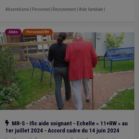
Absentéisme
|
Personnel
|
Recrutement
|
Aide familiale
|
Aînés
Personnel/RH
Notre action
MR-S - Ific aide soignant - Echelle « 11+RW » au
1er juillet 2024 - Accord cadre du 14 juin 2024