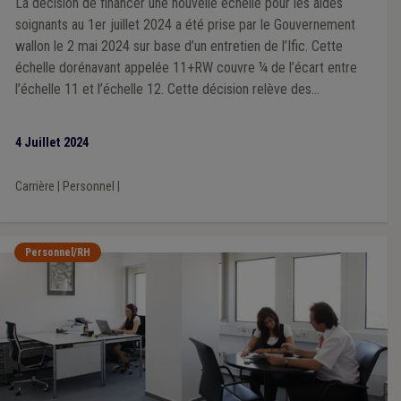
La décision de financer une nouvelle échelle pour les aides
soignants au 1er juillet 2024 a été prise par le Gouvernement
wallon le 2 mai 2024 sur base d’un entretien de l’Ific. Cette
échelle dorénavant appelée 11+RW couvre ¼ de l’écart entre
l’échelle 11 et l’échelle 12. Cette décision relève des
prérogatives et donc de la responsabilité de la Région sur base
d’un entretien de l’Ific. Positive en soi, elle pose difficulté et a
4 Juillet 2024
suscité moult remous. Dans ce dossier, la Fédération des CPAS
a joué un rôle de messager et a tenté, avec quelques résultats,
Carrière
|
Personnel
|
de faciliter les choses.
Personnel/RH