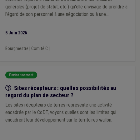
générales (projet de statut, etc.) qu'elle envisage de prendre à
l'égard de son personnel à une négociation ou à une
concertation préalable avec les organisations syndicales
représentatives
5 Juin 2026
Bourgmestre
|
Comité C
|
Environnement
Q/R
Sites récepteurs : quelles possibilités au
regard du plan de secteur ?
Les sites récepteurs de terres représente une activité
encadrée par le CoDT, voyons quelles sont les limites qui
encadrent leur développement sur le territoires wallon.