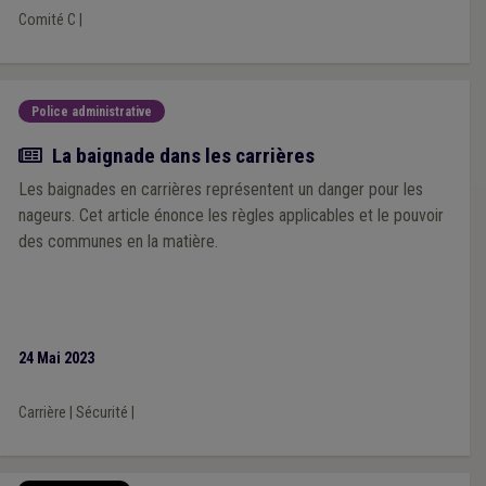
Comité C
|
Police administrative
Article
La baignade dans les carrières
Les baignades en carrières représentent un danger pour les
nageurs. Cet article énonce les règles applicables et le pouvoir
des communes en la matière.
24 Mai 2023
Carrière
|
Sécurité
|