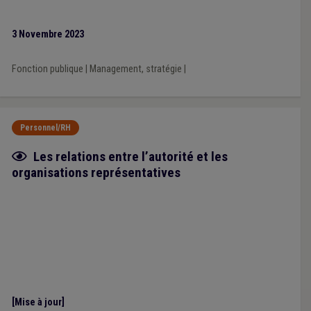
3 Novembre 2023
Fonction publique
|
Management, stratégie
|
Personnel/RH
Fiche focus
Les relations entre l’autorité et les
organisations représentatives
[Mise à jour]