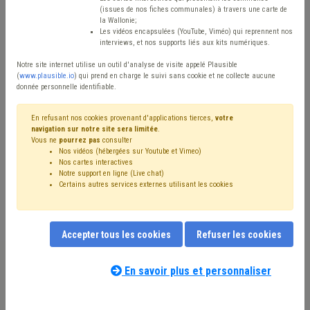
Type de contenu
(issues de nos fiches communales) à travers une carte de
la Wallonie;
Avis / Actions
Les vidéos encapsulées (YouTube, Viméo) qui reprennent nos
interviews, et nos supports liés aux kits numériques.
Réinitialiser
Notre site internet utilise un outil d'analyse de visite appelé Plausible
(
www.plausible.io
) qui prend en charge le suivi sans cookie et ne collecte aucune
donnée personnelle identifiable.
Filtrer cette requête avec des mots-clés
En refusant nos cookies provenant d'applications tierces,
votre
navigation sur notre site sera limitée
.
Vous ne
pourrez pas
consulter
Nos vidéos (hébergées sur Youtube et Vimeo)
⇒ Carrière
(
retirer le mot clé
)
Nos cartes interactives
Notre support en ligne (Live chat)
⇒ Comité C
(
retirer le mot clé
)
Personnel
(14)
Certains autres services externes utilisant les cookies
⇒ Absentéisme
(
retirer le mot clé
)
Pension
(8)
Rémunération
(6)
Budget
(6)
Coronavirus
(6)
CPAS
(5)
Recrutement
(5)
Temps de travail
(5)
Syndicat
(5)
Accepter tous les cookies
Refuser les cookies
Maison de repos
(4)
⇒ Management, stratégie
(
retirer le mot clé
)
Évaluation
(3)
Fonction publique
(3)
Barème
(3)
En savoir plus et personnaliser
Notre expert(e) associé(e) au terme
Bourgmestre
(3)
Congé
(3)
Aide familiale
(3)
que vous recherchez
(merci de prendre
Zone de police
(3)
Compensation
(3)
Indemnité
(3)
connaissance de notre
politique d'assistance-
Prime
(3)
Salaire
(3)
Taxe
(3)
Contrat
(2)