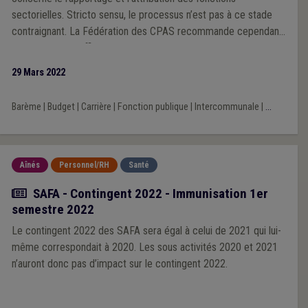
sectorielles. Stricto sensu, le processus n’est pas à ce stade
contraignant. La Fédération des CPAS recommande cependant
vivement à ses affiliées de s’inscrire dès maintenant dans le
processus. Pourquoi et de quoi s’agit-il ? Cette actualité tente
29 Mars 2022
de poser le débat. Elle aborde notamment ce qu’est l’IFIC ; une
série d’enjeux liés à l’application de l’IFIC dans les MR-S
Barème
|
Budget
|
Carrière
|
Fonction publique
|
Intercommunale
|
...
publiques ; l’intérêt de s’inscrire dans le processus ; une série
d’actions en amont de la Fédération. Elle reprend enfin la ligne
du temps projetée pour l’implémentation de l’IFIC dans les MR-
S publiques wallonnes.
Aînés
Personnel/RH
Santé
Actualité
SAFA - Contingent 2022 - Immunisation 1er
semestre 2022
Le contingent 2022 des SAFA sera égal à celui de 2021 qui lui-
même correspondait à 2020. Les sous activités 2020 et 2021
n’auront donc pas d’impact sur le contingent 2022.