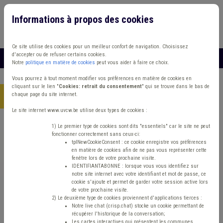
Informations à propos des cookies
Connexion
Vous travaillez dans un/une
Ce site utilise des cookies pour un meilleur confort de navigation. Choisissez
d'accepter ou de refuser certains cookies.
MENU
Notre
politique en matière de cookies
peut vous aider à faire ce choix.
Vous pourrez à tout moment modifier vos préférences en matière de cookies en
cliquant sur le lien "
Cookies: retrait du consentement
" qui se trouve dans le bas de
chaque page du site internet.
Accueil
> Absentéisme Management, stratégie Comité C Carrière
Le site internet www.uvcw.be utilise deux types de cookies :
Trouver un contenu
1) Le premier type de cookies sont dits "essentiels" car le site ne peut
fonctionner correctement sans ceux-ci:
tplNewCookieConsent : ce cookie enregistre vos préférences
en matière de cookies afin de ne pas vous représenter cette
Absentéisme Management, stratégie
fenêtre lors de votre prochaine visite.
IDENTIFIANTABONNE : lorsque vous vous identifiez sur
Comité C Carrière
notre site internet avec votre identifiant et mot de passe, ce
cookie s'ajoute et permet de garder votre session active lors
de votre prochaine visite.
2) Le deuxième type de cookies proviennent d'applications tierces :
Matière(s) principale(s)
Notre live chat (crisp.chat) stocke un cookie permettant de
récupérer l'historique de la conversation;
Les cartes interactives qui présentent les communes