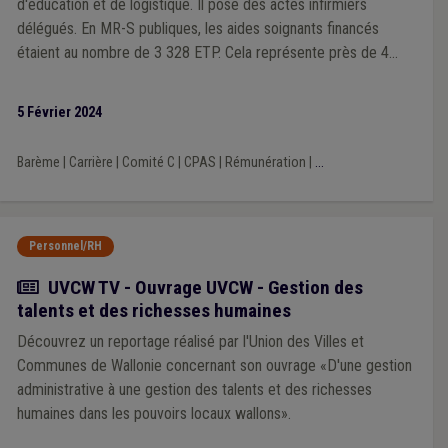
d'éducation et de logistique. Il pose des actes infirmiers
délégués. En MR-S publiques, les aides soignants financés
étaient au nombre de 3 328 ETP. Cela représente près de 4
300 travailleurs et 36 % de l’emploi des MR-S publiques.
5 Février 2024
Barème
|
Carrière
|
Comité C
|
CPAS
|
Rémunération
|
...
Personnel/RH
Actualité
UVCW TV - Ouvrage UVCW - Gestion des
talents et des richesses humaines
Découvrez un reportage réalisé par l'Union des Villes et
Communes de Wallonie concernant son ouvrage «D'une gestion
administrative à une gestion des talents et des richesses
humaines dans les pouvoirs locaux wallons».