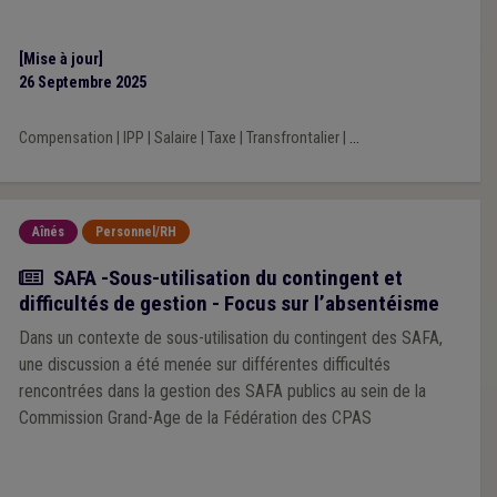
[Mise à jour]
26 Septembre 2025
Compensation
|
IPP
|
Salaire
|
Taxe
|
Transfrontalier
|
...
Aînés
Personnel/RH
Actualité
SAFA -Sous-utilisation du contingent et
difficultés de gestion - Focus sur l’absentéisme
Dans un contexte de sous-utilisation du contingent des SAFA,
une discussion a été menée sur différentes difficultés
rencontrées dans la gestion des SAFA publics au sein de la
Commission Grand-Age de la Fédération des CPAS