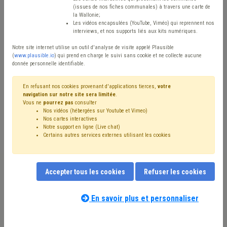
Type de contenu
(issues de nos fiches communales) à travers une carte de
la Wallonie;
Avis / Actions
Les vidéos encapsulées (YouTube, Viméo) qui reprennent nos
interviews, et nos supports liés aux kits numériques.
Réinitialiser
Notre site internet utilise un outil d'analyse de visite appelé Plausible
(
www.plausible.io
) qui prend en charge le suivi sans cookie et ne collecte aucune
donnée personnelle identifiable.
Filtrer cette requête avec des mots-clés
En refusant nos cookies provenant d'applications tierces,
votre
navigation sur notre site sera limitée
.
Vous ne
pourrez pas
consulter
Nos vidéos (hébergées sur Youtube et Vimeo)
⇒ IPP
(
retirer le mot clé
)
Recette
(20)
Nos cartes interactives
Notre support en ligne (Live chat)
Additionnels communaux
(18)
Certains autres services externes utilisant les cookies
⇒ Comité C
(
retirer le mot clé
)
Budget
(13)
Coronavirus
(11)
Compensation
(9)
⇒ Absentéisme
(
retirer le mot clé
)
Fiscalité
(9)
Accepter tous les cookies
Refuser les cookies
Dépense
(8)
PRI
(8)
Taxe
(7)
Personnel
(7)
Précompte
(6)
Fonds des communes
(6)
CPAS
(6)
Indemnité
(6)
Rémunération
(5)
Immobilier
(5)
En savoir plus et personnaliser
Nos experts associés au terme que
Pension
(5)
Recrutement
(4)
Subvention
(4)
vous recherchez
(merci de prendre
Syndicat
(4)
Transfrontalier
(4)
Maison de repos
(4)
connaissance de notre
politique d'assistance-
Indexation
(4)
Prime
(4)
Subside
(4)
Salaire
(3)