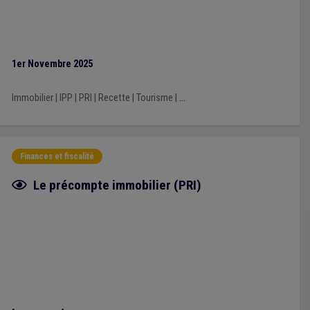
1er Novembre 2025
Immobilier
|
IPP
|
PRI
|
Recette
|
Tourisme
|
...
Finances et fiscalité
Fiche focus
Le précompte immobilier (PRI)