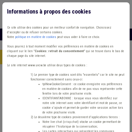
Informations à propos des cookies
Connexion
Vous travaillez dans un/une
Ce site utilise des cookies pour un meilleur confort de navigation. Choisissez
d'accepter ou de refuser certains cookies.
MENU
Notre
politique en matière de cookies
peut vous aider à faire ce choix.
Vous pourrez à tout moment modifier vos préférences en matière de cookies en
cliquant sur le lien "
Cookies: retrait du consentement
" qui se trouve dans le bas de
chaque page du site internet.
Accueil
> Absentéisme Management, stratégie Comité C IPP
Le site internet www.uvcw.be utilise deux types de cookies :
Trouver un contenu
1) Le premier type de cookies sont dits "essentiels" car le site ne peut
fonctionner correctement sans ceux-ci:
tplNewCookieConsent : ce cookie enregistre vos préférences
en matière de cookies afin de ne pas vous représenter cette
Absentéisme Management, stratégie
fenêtre lors de votre prochaine visite.
IDENTIFIANTABONNE : lorsque vous vous identifiez sur
Comité C IPP
notre site internet avec votre identifiant et mot de passe, ce
cookie s'ajoute et permet de garder votre session active lors
de votre prochaine visite.
2) Le deuxième type de cookies proviennent d'applications tierces :
Matière(s) principale(s)
Notre live chat (crisp.chat) stocke un cookie permettant de
récupérer l'historique de la conversation;
Les cartes interactives qui présentent les communes