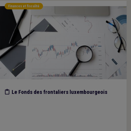
Finances et fiscalité
Etude/chiffres
Le Fonds des frontaliers luxembourgeois