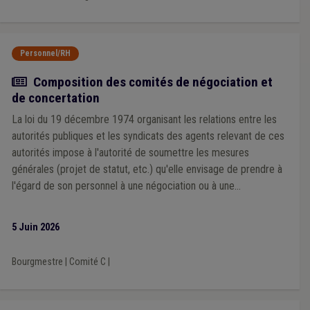
Personnel/RH
Actualité
Composition des comités de négociation et
de concertation
La loi du 19 décembre 1974 organisant les relations entre les
autorités publiques et les syndicats des agents relevant de ces
autorités impose à l'autorité de soumettre les mesures
générales (projet de statut, etc.) qu'elle envisage de prendre à
l'égard de son personnel à une négociation ou à une
concertation préalable avec les organisations syndicales
représentatives
5 Juin 2026
Bourgmestre
|
Comité C
|