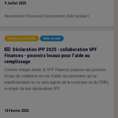
9 Juillet 2025
Absentéisme
|
Personnel
|
Recrutement
|
Aide familiale
|
Finances et fiscalité
Aide sociale
Actualité
Déclaration IPP 2025 : collaboration SPF
Finances - pouvoirs locaux pour l’aide au
remplissage
Comme chaque année, le SPF Finances propose aux pouvoirs
locaux de collaborer en vue d’aider les personnes qui se
manifesteraient en ce sens auprès de la commune ou du CPAS,
à remplir de leur déclarations IPP.
10 Février 2025