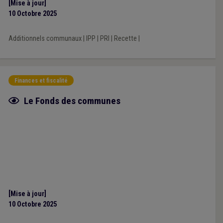
[Mise à jour]
10 Octobre 2025
Additionnels communaux
|
IPP
|
PRI
|
Recette
|
Finances et fiscalité
Fiche focus
Le Fonds des communes
[Mise à jour]
10 Octobre 2025