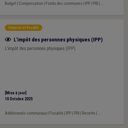
Budget
|
Compensation
|
Fonds des communes
|
IPP
|
PRI
|
...
Finances et fiscalité
Fiche focus
L'impôt des personnes physiques (IPP)
L'impôt des personnes physiques (IPP)
[Mise à jour]
10 Octobre 2025
Additionnels communaux
|
Fiscalité
|
IPP
|
PRI
|
Recette
|
...