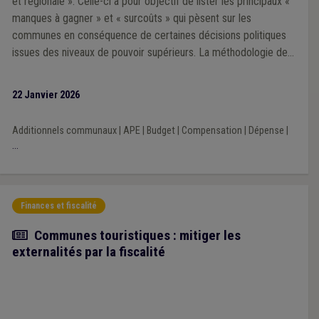
et régionale ». Celle-ci a pour objectif de lister les principaux «
manques à gagner » et « surcoûts » qui pèsent sur les
communes en conséquence de certaines décisions politiques
issues des niveaux de pouvoir supérieurs. La méthodologie de
la Veille 2025 repose sur une analyse prioritairement portée sur
l’impact financier des décisions prises par les exécutifs régional
22 Janvier 2026
et fédéral au cours de la mandature communale 2024-2030.
Additionnels communaux
|
APE
|
Budget
|
Compensation
|
Dépense
|
...
Finances et fiscalité
Article
Communes touristiques : mitiger les
externalités par la fiscalité