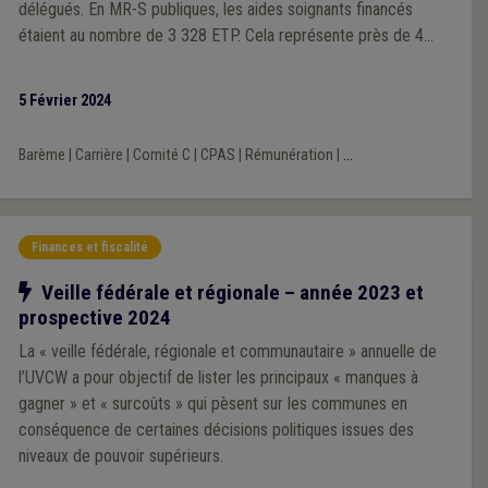
délégués. En MR-S publiques, les aides soignants financés
étaient au nombre de 3 328 ETP. Cela représente près de 4
300 travailleurs et 36 % de l’emploi des MR-S publiques.
5 Février 2024
Barème
|
Carrière
|
Comité C
|
CPAS
|
Rémunération
|
...
Finances et fiscalité
Notre action
Veille fédérale et régionale – année 2023 et
prospective 2024
La « veille fédérale, régionale et communautaire » annuelle de
l’UVCW a pour objectif de lister les principaux « manques à
gagner » et « surcoûts » qui pèsent sur les communes en
conséquence de certaines décisions politiques issues des
niveaux de pouvoir supérieurs.