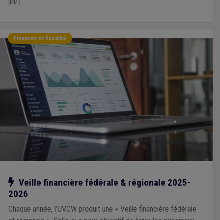
IPP
|
Finances et fiscalité
Notre action
Veille financière fédérale & régionale 2025-
2026
Chaque année, l’UVCW produit une « Veille financière fédérale