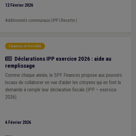
l’Association souligne que ce facteur correctif unique, calculé à
12 Février 2026
l’échelle nationale, pourrait générer des effets inégaux selon les
territoires, en fonction des niveaux de revenus des habitants.
Additionnels communaux
|
IPP
|
Recette
|
Finances et fiscalité
Actualité
Déclarations IPP exercice 2026 : aide au
remplissage
Comme chaque année, le SPF Finances propose aux pouvoirs
locaux de collaborer en vue d’aider les citoyens qui en font la
demande à remplir leur déclaration fiscale (IPP – exercice
2026).
6 Février 2026