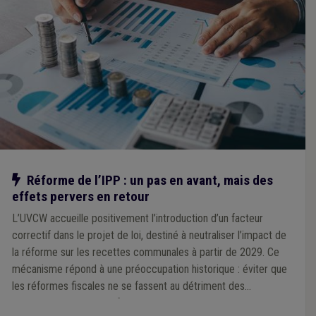
Notre action
Réforme de l’IPP : un pas en avant, mais des
effets pervers en retour
L’UVCW accueille positivement l’introduction d’un facteur
correctif dans le projet de loi, destiné à neutraliser l’impact de
la réforme sur les recettes communales à partir de 2029. Ce
mécanisme répond à une préoccupation historique : éviter que
les réformes fiscales ne se fassent au détriment des
communes, comme ce fut le cas par le passé. Cependant,