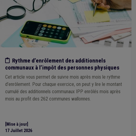
Société de logement de service public (SLSP)
(1)
Statistique
(1)
Tourisme
(1)
Télétravail
(1)
Carburant
(1)
Certificat vert
(1)
Comité de direction
(1)
AVIQ
(1)
TVA
(1)
Participation des citoyens
(1)
Pécule de vacances
(1)
Média
(1)
Police
(1)
Population
(1)
Règlement taxe
(1)
Responsabilité civile
(1)
Province
(1)
Recouvrement
(1)
Etude/chiffres
Rythme d’enrôlement des additionnels
communaux à l’impôt des personnes physiques
Cet article vous permet de suivre mois après mois le rythme
d’enrôlement. Pour chaque exercice, on peut y lire le montant
cumulé des additionnels communaux IPP enrôlés mois après
mois au profit des 262 communes wallonnes.
[Mise à jour]
17 Juillet 2026