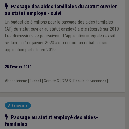
Notre action
Passage des aides familiales du statut ouvrier
au statut employé - suivi
Un budget de 3 millions pour le passage des aides familiales
(AF) du statut ouvrier au statut employé a été réservé sur 2019.
Les discussions se poursuivent. L’application intégrale devrait
se faire au 1er janvier 2020 avec encore un débat sur une
application partielle en 2019.
25 Février 2019
Absentéisme
|
Budget
|
Comité C
|
CPAS
|
Pécule de vacances
|
...
Aide sociale
Notre action
Passage au statut employé des aides-
familiales