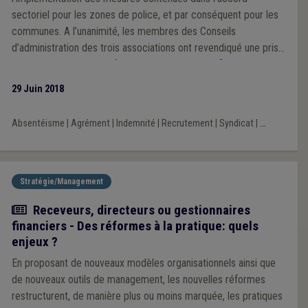
sectoriel pour les zones de police, et par conséquent pour les
communes. A l’unanimité, les membres des Conseils
d’administration des trois associations ont revendiqué une prise
en charge par l’autorité fédérale desdits coûts afin de garantir
la neutralité budgétaire pour les pouvoirs locaux.
29 Juin 2018
Absentéisme
|
Agrément
|
Indemnité
|
Recrutement
|
Syndicat
|
...
Stratégie/Management
Article
Receveurs, directeurs ou gestionnaires
financiers - Des réformes à la pratique: quels
enjeux ?
En proposant de nouveaux modèles organisationnels ainsi que
de nouveaux outils de management, les nouvelles réformes
restructurent, de manière plus ou moins marquée, les pratiques