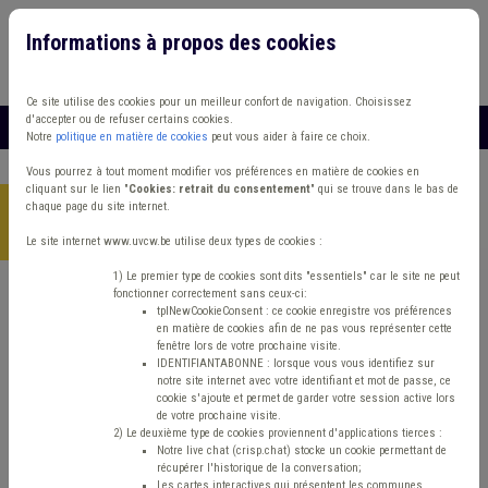
Informations à propos des cookies
Connexion
Vous travaillez dans un/une
Ce site utilise des cookies pour un meilleur confort de navigation. Choisissez
d'accepter ou de refuser certains cookies.
MENU
Notre
politique en matière de cookies
peut vous aider à faire ce choix.
Vous pourrez à tout moment modifier vos préférences en matière de cookies en
cliquant sur le lien "
Cookies: retrait du consentement
" qui se trouve dans le bas de
chaque page du site internet.
Accueil
> Absentéisme Management, stratégie Comité de
direction Revenu garanti
Le site internet www.uvcw.be utilise deux types de cookies :
1) Le premier type de cookies sont dits "essentiels" car le site ne peut
fonctionner correctement sans ceux-ci:
Trouver un contenu
tplNewCookieConsent : ce cookie enregistre vos préférences
en matière de cookies afin de ne pas vous représenter cette
fenêtre lors de votre prochaine visite.
Absentéisme Management, stratégie
IDENTIFIANTABONNE : lorsque vous vous identifiez sur
notre site internet avec votre identifiant et mot de passe, ce
Comité de direction Revenu garanti
cookie s'ajoute et permet de garder votre session active lors
de votre prochaine visite.
2) Le deuxième type de cookies proviennent d'applications tierces :
Notre live chat (crisp.chat) stocke un cookie permettant de
Matière(s) principale(s)
récupérer l'historique de la conversation;
Les cartes interactives qui présentent les communes