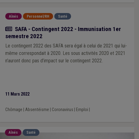
Aînés
Personnel/RH
Santé
Actualité
SAFA - Contingent 2022 - Immunisation 1er
semestre 2022
Le contingent 2022 des SAFA sera égal à celui de 2021 qui lui-
même correspondait à 2020. Les sous activités 2020 et 2021
n’auront donc pas d’impact sur le contingent 2022.
11 Mars 2022
Chômage
|
Absentéisme
|
Coronavirus
|
Emploi
|
Aînés
Santé