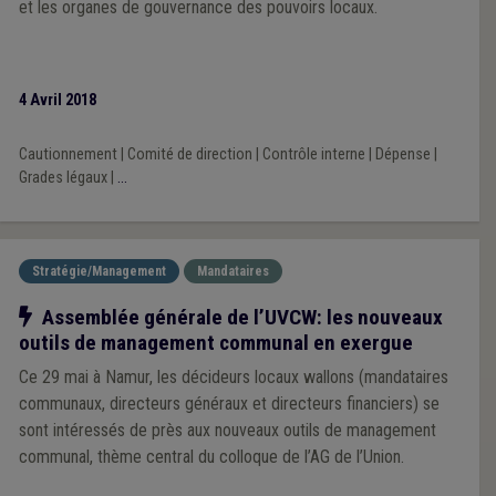
et les organes de gouvernance des pouvoirs locaux.
4 Avril 2018
Cautionnement
|
Comité de direction
|
Contrôle interne
|
Dépense
|
Grades légaux
|
...
Stratégie/Management
Mandataires
Notre action
Assemblée générale de l’UVCW: les nouveaux
outils de management communal en exergue
Ce 29 mai à Namur, les décideurs locaux wallons (mandataires
communaux, directeurs généraux et directeurs financiers) se
sont intéressés de près aux nouveaux outils de management
communal, thème central du colloque de l’AG de l’Union.