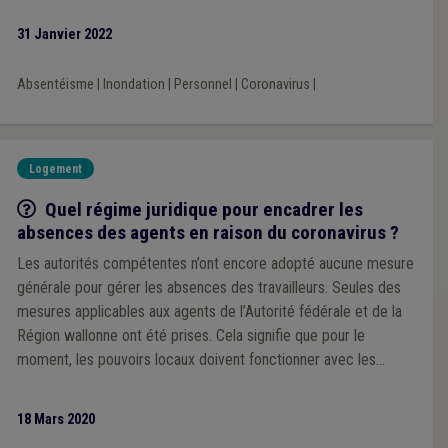
31 Janvier 2022
Absentéisme
|
Inondation
|
Personnel
|
Coronavirus
|
Logement
Q/R
Quel régime juridique pour encadrer les
absences des agents en raison du coronavirus ?
Les autorités compétentes n’ont encore adopté aucune mesure
générale pour gérer les absences des travailleurs. Seules des
mesures applicables aux agents de l’Autorité fédérale et de la
Région wallonne ont été prises. Cela signifie que pour le
moment, les pouvoirs locaux doivent fonctionner avec les
règles habituelles applicables à leurs agents et éventuellement
décider d’adapter certaines mesures. Petit tour d’horizon des
18 Mars 2020
cas de figure les plus probables.