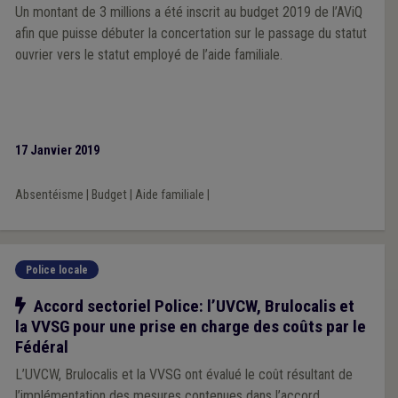
Un montant de 3 millions a été inscrit au budget 2019 de l’AViQ
afin que puisse débuter la concertation sur le passage du statut
ouvrier vers le statut employé de l’aide familiale.
17 Janvier 2019
Absentéisme
|
Budget
|
Aide familiale
|
Police locale
Notre action
Accord sectoriel Police: l’UVCW, Brulocalis et
la VVSG pour une prise en charge des coûts par le
Fédéral
L’UVCW, Brulocalis et la VVSG ont évalué le coût résultant de
l’implémentation des mesures contenues dans l’accord