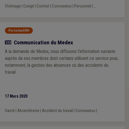
Chômage
|
Congé
|
Contrat
|
Coronavirus
|
Personnel
|
...
Personnel/RH
Actualité
Communication du Medex
A la demande de Medex, nous diffusons l’information suivante
auprès de nos membres dont certains utilisent ce service pour,
notamment, la gestion des absences ou des accidents du
travail.
17 Mars 2020
Santé
|
Absentéisme
|
Accident du travail
|
Coronavirus
|