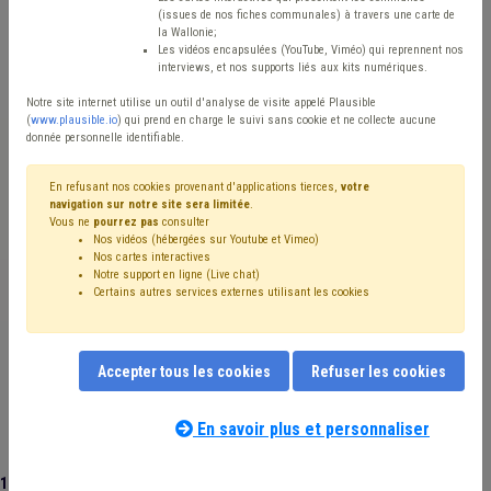
(issues de nos fiches communales) à travers une carte de
Type de contenu
la Wallonie;
Les vidéos encapsulées (YouTube, Viméo) qui reprennent nos
interviews, et nos supports liés aux kits numériques.
Avis / Actions
Notre site internet utilise un outil d'analyse de visite appelé Plausible
Réinitialiser
(
www.plausible.io
) qui prend en charge le suivi sans cookie et ne collecte aucune
donnée personnelle identifiable.
En refusant nos cookies provenant d'applications tierces,
votre
navigation sur notre site sera limitée
.
Filtrer cette requête avec des mots-clés
Vous ne
pourrez pas
consulter
Nos vidéos (hébergées sur Youtube et Vimeo)
Nos cartes interactives
Notre support en ligne (Live chat)
⇒ Absentéisme
(
retirer le mot clé
)
Budget
(4)
Certains autres services externes utilisant les cookies
Personnel
(4)
⇒ Comité de direction
(
retirer le mot clé
)
Coronavirus
(4)
Bourgmestre
(3)
Aide familiale
(3)
Zone de police
(3)
Accepter tous les cookies
Refuser les cookies
⇒ Management, stratégie
(
retirer le mot clé
)
Recrutement
(3)
CPAS
(3)
Grades légaux
(2)
Chômage
(2)
Rémunération
(2)
Syndicat
(2)
En savoir plus et personnaliser
Contrôle interne
(2)
Planification d'urgence
(1)
Télétravail
(1)
Zone de secours
(1)
Contrat
(1)
15 documents trouvés
|
Réinitialiser
Dépense
(1)
Indemnité
(1)
Prime
(1)
Salaire
(1)