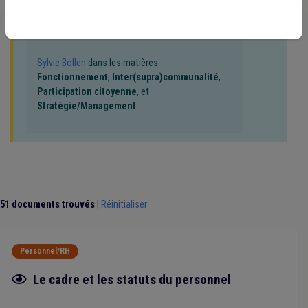
connaissance de notre
politique d'assistance-
Règlement de travail
(3)
Sécurité sociale
(3)
Santé
(2)
conseil
) :
Syndicat
(2)
Société de logement de service public (SLSP)
(2)
Vaccination
(2)
Zone de police
(2)
Zone de secours
(2)
Sylvie Bollen
dans les matières
Police
(2)
Maladie professionnelle
(2)
Fonctionnement
,
Inter(supra)communalité
,
Accident du travail
(2)
Emploi
(2)
Évaluation
(2)
Participation citoyenne
, et
Fonction publique
(2)
Fonctionnement des organes
(2)
Stratégie/Management
Fonctionnement du CPAS
(2)
Horaire
(2)
Inondation
(2)
Délai
(2)
Sanitaire
(2)
Subside
(2)
Agent contractuel
(2)
Taxe
(1)
Fusion
(1)
Planification d'urgence
(1)
Salaire
(1)
Dépense
(1)
Forem
(1)
ILA
(1)
Pouvoir adjudicateur
(1)
Comité de direction
(1)
Congé parental
(1)
Contrat
(1)
Insertion sociale
(1)
Intercommunale
(1)
Intérimaire
(1)
51 documents trouvés
|
Réinitialiser
Finances
(1)
Enquête
(1)
Enseignement
(1)
Entreprise
(1)
Culture
(1)
Décès
(1)
Déontologie
(1)
Administration
(1)
Adoption
(1)
Agent statutaire
(1)
Personnel/RH
Agrément
(1)
APE
(1)
Aide sociale
(1)
Allocations familiales
(1)
Assurance
(1)
Barème
(1)
Fiche focus
Le cadre et les statuts du personnel
Bien-être au travail
(1)
Bourgmestre
(1)
Commune
(1)
Conseil communal
(1)
Construction
(1)
Collège
(1)