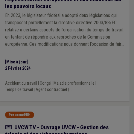
les pouvoirs locaux
En 2023, le législateur fédéral a adopté deux législations qui
transposent partiellement la directive directive 2003/88/EC
relative à certains aspects de l’organisation du temps de travail,
en tentant de répondre aux reproches de la Commission
européenne. Ces modifications nous donnent l’occasion de faire
le point sur la matière complexe des vacances annuelles dans la
fonction publique locale.
[Mise à jour]
2 Février 2024
Accident du travail
|
Congé
|
Maladie professionnelle
|
Temps de travail
|
Agent contractuel
|
...
Personnel/RH
Actualité
UVCW TV - Ouvrage UVCW - Gestion des