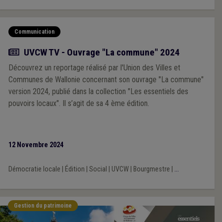
Communication
Actualité
UVCW TV - Ouvrage "La commune" 2024
Découvrez un reportage réalisé par l'Union des Villes et
Communes de Wallonie concernant son ouvrage "La commune"
version 2024, publié dans la collection "Les essentiels des
pouvoirs locaux". Il s’agit de sa 4 ème édition.
12 Novembre 2024
Démocratie locale
|
Édition
|
Social
|
UVCW
|
Bourgmestre
|
...
Gestion du patrimoine