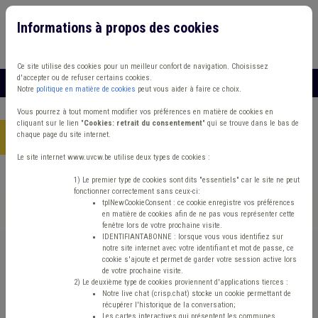
Informations à propos des cookies
Connexion
Vous travaillez dans un/une
Ce site utilise des cookies pour un meilleur confort de navigation. Choisissez
d'accepter ou de refuser certains cookies.
MENU
Notre
politique en matière de cookies
peut vous aider à faire ce choix.
Vous pourrez à tout moment modifier vos préférences en matière de cookies en
cliquant sur le lien "
Cookies: retrait du consentement
" qui se trouve dans le bas de
chaque page du site internet.
Accueil
> Absentéisme Management, stratégie Congé Mandataire
Le site internet www.uvcw.be utilise deux types de cookies :
Trouver un contenu
1) Le premier type de cookies sont dits "essentiels" car le site ne peut
fonctionner correctement sans ceux-ci:
tplNewCookieConsent : ce cookie enregistre vos préférences
en matière de cookies afin de ne pas vous représenter cette
Absentéisme Management, stratégie
fenêtre lors de votre prochaine visite.
IDENTIFIANTABONNE : lorsque vous vous identifiez sur
Congé Mandataire
notre site internet avec votre identifiant et mot de passe, ce
cookie s'ajoute et permet de garder votre session active lors
de votre prochaine visite.
2) Le deuxième type de cookies proviennent d'applications tierces :
Management de la donnée
Notre live chat (crisp.chat) stocke un cookie permettant de
récupérer l'historique de la conversation;
Les cartes interactives qui présentent les communes