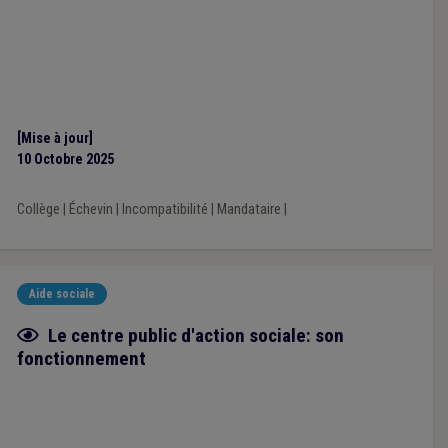
[Mise à jour]
10 Octobre 2025
Collège
|
Échevin
|
Incompatibilité
|
Mandataire
|
Aide sociale
Fiche focus
Le centre public d'action sociale: son
fonctionnement