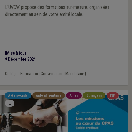
L’UVCW propose des formations sur-mesure, organisées
directement au sein de votre entité locale.
[Mise à jour]
9 Décembre 2024
Collège
|
Formation
|
Gouvernance
|
Mandataire
|
Aide sociale
Aide alimentaire
Aînés
Etrangers
ISP
...