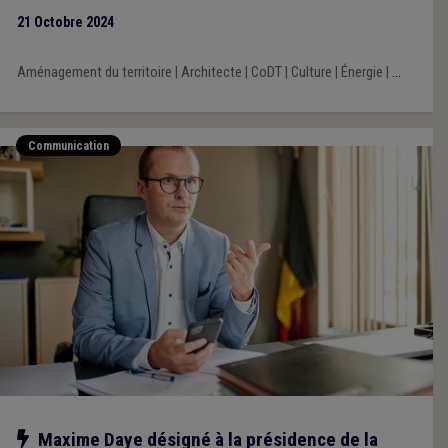
protégés.
21 Octobre 2024
Aménagement du territoire
|
Architecte
|
CoDT
|
Culture
|
Énergie
|
...
Communication
Notre action
Maxime Daye désigné à la présidence de la