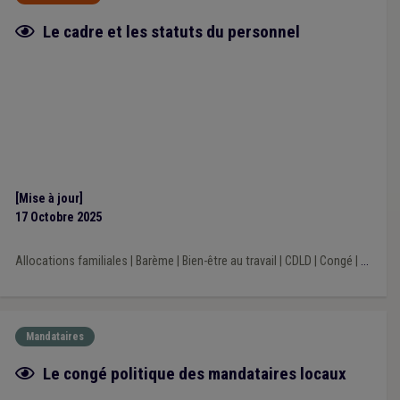
Fiche focus
Le cadre et les statuts du personnel
[Mise à jour]
17 Octobre 2025
Allocations familiales
|
Barème
|
Bien-être au travail
|
CDLD
|
Congé
|
...
Mandataires
Fiche focus
Le congé politique des mandataires locaux