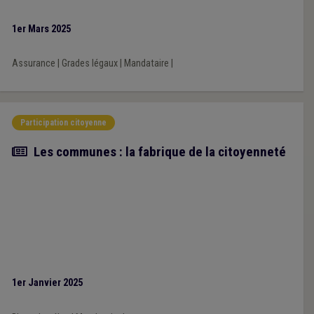
1er Mars 2025
Assurance
|
Grades légaux
|
Mandataire
|
Participation citoyenne
Article
Les communes : la fabrique de la citoyenneté
1er Janvier 2025