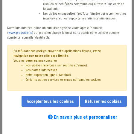
Type de contenu
(issues de nos fiches communales) à travers une carte de
la Wallonie;
Avis / Actions
Les vidéos encapsulées (YouTube, Viméo) qui reprennent nos
interviews, et nos supports liés aux kits numériques.
Réinitialiser
Notre site internet utilise un outil d'analyse de visite appelé Plausible
(
www.plausible.io
) qui prend en charge le suivi sans cookie et ne collecte aucune
donnée personnelle identifiable.
Filtrer cette requête avec des mots-clés
En refusant nos cookies provenant d'applications tierces,
votre
navigation sur notre site sera limitée
.
Vous ne
pourrez pas
consulter
Nos vidéos (hébergées sur Youtube et Vimeo)
⇒ Mandataire
(
retirer le mot clé
)
Nos cartes interactives
Notre support en ligne (Live chat)
⇒ Congé
(
retirer le mot clé
)
Coronavirus
(19)
CDLD
(17)
Certains autres services externes utilisant les cookies
Personnel
(17)
Bourgmestre
(14)
Intercommunale
(11)
Rémunération
(11)
Collège
(10)
Conseil communal
(9)
⇒ Absentéisme
(
retirer le mot clé
)
Gouvernance
(9)
Accepter tous les cookies
Refuser les cookies
Formation
(8)
Recrutement
(8)
Publication
(8)
UVCW
(7)
Responsabilité
(7)
Fonctionnement des organes
(7)
Échevin
(7)
Budget
(7)
En savoir plus et personnaliser
Notre expert(e) associé(e) au terme
CPAS
(7)
Chômage
(6)
Contrat de travail
(6)
que vous recherchez
(merci de prendre
Pension
(6)
Simplification administrative
(6)
connaissance de notre
politique d'assistance-
Télétravail
(5)
Temps de travail
(5)
Zone de secours
(5)