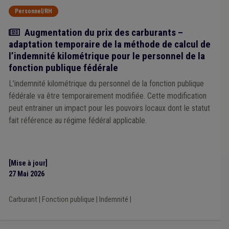
Fonctionnement du CPAS
(1)
Fonds des communes
(1)
Personnel/RH
Incendie
(1)
Informatique
(1)
Infrastructure sportive
(1)
Investissement
(1)
Mobilité
(1)
Nature
(1)
Actualité
Augmentation du prix des carburants –
ONSSAPL
(1)
Ordre public
(1)
adaptation temporaire de la méthode de calcul de
Participation des citoyens
(1)
Mandataire
(1)
l’indemnité kilométrique pour le personnel de la
Maison de repos
(1)
Forem
(1)
Zone de secours
(1)
fonction publique fédérale
Aide à l'emploi
(1)
Carburant
(1)
Comité de direction
(1)
Tutelle
(1)
Urbanisme
(1)
L’indemnité kilométrique du personnel de la fonction publique
Société de logement de service public (SLSP)
(1)
fédérale va être temporairement modifiée. Cette modification
Recette
(1)
Recouvrement
(1)
Permis d'urbanisme
(1)
peut entrainer un impact pour les pouvoirs locaux dont le statut
Programme stratégique transversal (PST)
(1)
Smart city
(1)
fait référence au régime fédéral applicable.
Sécurité sociale
(1)
Responsabilité civile
(1)
Revenu garanti
(1)
Règlement de travail
(1)
Régularisation
(1)
Fusion
(1)
DPD
(1)
Publication
(1)
Terres excavées
(1)
Véhicule
(1)
[Mise à jour]
Planification d'urgence
(1)
Supracommunalité
(1)
27 Mai 2026
Système européen des comptes (SEC)
(1)
Pénibilité au travail
(1)
Pouvoir adjudicateur
(1)
Indépendant
(1)
Carburant
|
Fonction publique
|
Indemnité
|