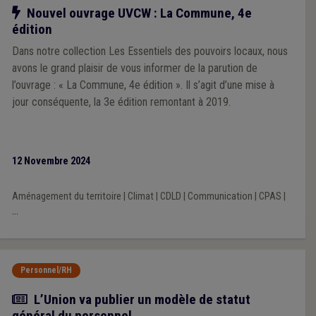
Notre action
Nouvel ouvrage UVCW : La Commune, 4e
édition
Dans notre collection Les Essentiels des pouvoirs locaux, nous
avons le grand plaisir de vous informer de la parution de
l’ouvrage : « La Commune, 4e édition ». Il s’agit d’une mise à
jour conséquente, la 3e édition remontant à 2019.
12 Novembre 2024
Aménagement du territoire
|
Climat
|
CDLD
|
Communication
|
CPAS
|
...
Personnel/RH
Actualité
L’Union va publier un modèle de statut
général du personnel