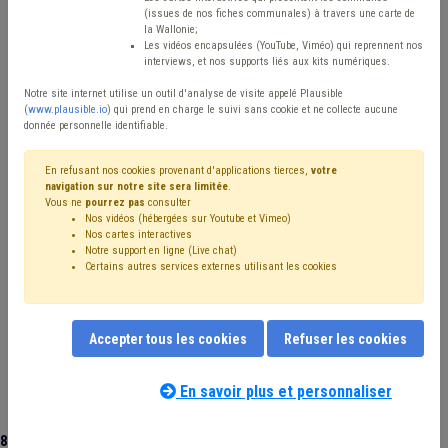
(issues de nos fiches communales) à travers une carte de
Type de contenu
la Wallonie;
Les vidéos encapsulées (YouTube, Viméo) qui reprennent nos
interviews, et nos supports liés aux kits numériques.
Avis / Actions
Notre site internet utilise un outil d'analyse de visite appelé Plausible
Réinitialiser
(
www.plausible.io
) qui prend en charge le suivi sans cookie et ne collecte aucune
donnée personnelle identifiable.
En refusant nos cookies provenant d'applications tierces,
votre
navigation sur notre site sera limitée
.
Filtrer cette requête avec des mots-clés
Vous ne
pourrez pas
consulter
Nos vidéos (hébergées sur Youtube et Vimeo)
Nos cartes interactives
Notre support en ligne (Live chat)
⇒ Fonction publique
(
retirer le mot clé
)
Certains autres services externes utilisant les cookies
⇒ Carrière
(
retirer le mot clé
)
Personnel
(14)
Pension
(11)
Recrutement
(11)
CPAS
(11)
Budget
(10)
Coronavirus
(10)
⇒ Absentéisme
(
retirer le mot clé
)
Accepter tous les cookies
Refuser les cookies
Salaire
(8)
Rémunération
(8)
CDLD
(7)
Finances
(7)
Évaluation
(6)
Emploi
(6)
Formation
(6)
Agent statutaire
(6)
Administration
(5)
Barème
(5)
En savoir plus et personnaliser
Contrat de travail
(5)
Télétravail
(5)
Indemnité
(5)
Indexation
(4)
Taxe
(4)
Contrat
(4)
Intercommunale
(4)
80 documents trouvés
|
Réinitialiser
Licenciement
(4)