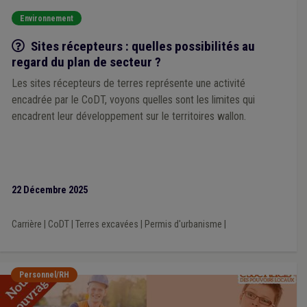
Environnement
Q/R
Sites récepteurs : quelles possibilités au
regard du plan de secteur ?
Les sites récepteurs de terres représente une activité
encadrée par le CoDT, voyons quelles sont les limites qui
encadrent leur développement sur le territoires wallon.
22 Décembre 2025
Carrière
|
CoDT
|
Terres excavées
|
Permis d'urbanisme
|
Personnel/RH