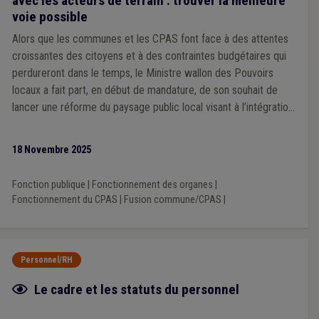
avec les acteurs de terrain : trouver la meilleure
voie possible
Alors que les communes et les CPAS font face à des attentes
croissantes des citoyens et à des contraintes budgétaires qui
perdureront dans le temps, le Ministre wallon des Pouvoirs
locaux a fait part, en début de mandature, de son souhait de
lancer une réforme du paysage public local visant à l’intégration
du CPAS au sein de la commune et a sollicité l’avis de l’Union
des Villes et Communes de Wallonie et de la Fédération des
18 Novembre 2025
CPAS.
Fonction publique
|
Fonctionnement des organes
|
Fonctionnement du CPAS
|
Fusion commune/CPAS
|
Personnel/RH
Fiche focus
Le cadre et les statuts du personnel