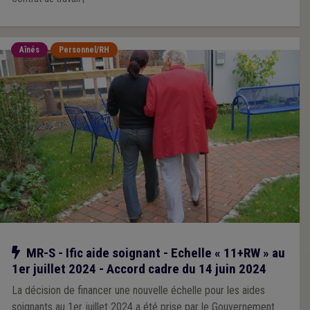
Aînés
Personnel/RH
Notre action
MR-S - Ific aide soignant - Echelle « 11+RW » au
1er juillet 2024 - Accord cadre du 14 juin 2024
La décision de financer une nouvelle échelle pour les aides
soignants au 1er juillet 2024 a été prise par le Gouvernement