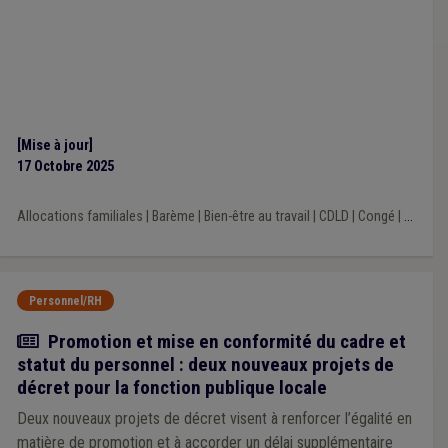
[Mise à jour]
17 Octobre 2025
Allocations familiales
|
Barème
|
Bien-être au travail
|
CDLD
|
Congé
|
...
Personnel/RH
Actualité
Promotion et mise en conformité du cadre et
statut du personnel : deux nouveaux projets de
décret pour la fonction publique locale
Deux nouveaux projets de décret visent à renforcer l’égalité en
matière de promotion et à accorder un délai supplémentaire