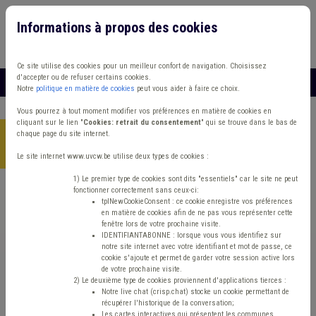
Informations à propos des cookies
Connexion
Vous travaillez dans un/une
Ce site utilise des cookies pour un meilleur confort de navigation. Choisissez
d'accepter ou de refuser certains cookies.
MENU
Notre
politique en matière de cookies
peut vous aider à faire ce choix.
Vous pourrez à tout moment modifier vos préférences en matière de cookies en
cliquant sur le lien "
Cookies: retrait du consentement
" qui se trouve dans le bas de
chaque page du site internet.
Accueil
> Absentéisme Management, stratégie Fonction publique
Carrière
Le site internet www.uvcw.be utilise deux types de cookies :
1) Le premier type de cookies sont dits "essentiels" car le site ne peut
fonctionner correctement sans ceux-ci:
Trouver un contenu
tplNewCookieConsent : ce cookie enregistre vos préférences
en matière de cookies afin de ne pas vous représenter cette
fenêtre lors de votre prochaine visite.
Absentéisme Management, stratégie
IDENTIFIANTABONNE : lorsque vous vous identifiez sur
notre site internet avec votre identifiant et mot de passe, ce
Fonction publique Carrière
cookie s'ajoute et permet de garder votre session active lors
de votre prochaine visite.
2) Le deuxième type de cookies proviennent d'applications tierces :
Notre live chat (crisp.chat) stocke un cookie permettant de
Matière(s) principale(s)
récupérer l'historique de la conversation;
Les cartes interactives qui présentent les communes