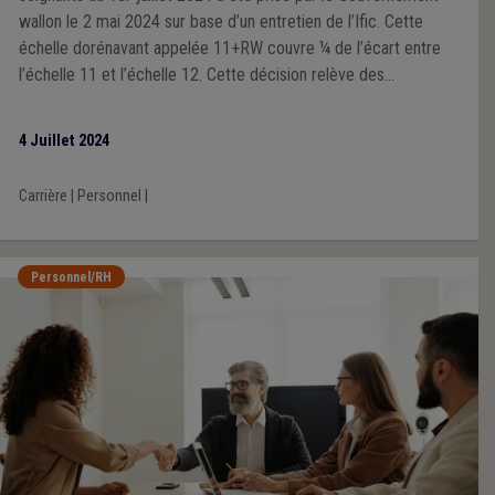
wallon le 2 mai 2024 sur base d’un entretien de l’Ific. Cette
échelle dorénavant appelée 11+RW couvre ¼ de l’écart entre
l’échelle 11 et l’échelle 12. Cette décision relève des
prérogatives et donc de la responsabilité de la Région sur base
d’un entretien de l’Ific. Positive en soi, elle pose difficulté et a
4 Juillet 2024
suscité moult remous. Dans ce dossier, la Fédération des CPAS
a joué un rôle de messager et a tenté, avec quelques résultats,
Carrière
|
Personnel
|
de faciliter les choses.
Personnel/RH