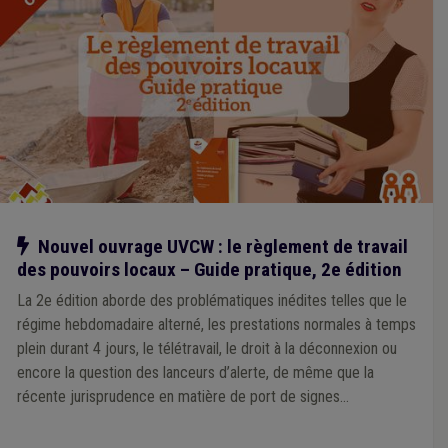
Notre action
Nouvel ouvrage UVCW : le règlement de travail
des pouvoirs locaux – Guide pratique, 2e édition
La 2e édition aborde des problématiques inédites telles que le
régime hebdomadaire alterné, les prestations normales à temps
plein durant 4 jours, le télétravail, le droit à la déconnexion ou
encore la question des lanceurs d’alerte, de même que la
récente jurisprudence en matière de port de signes
convictionnels. Outre de la théorie, cette substantielle
adaptation du guide contient un modèle commenté de