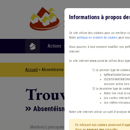
Informations à propos de
Ce site utilise des cookies pour un meilleur c
Notre
politique en matière de cookies
peut vous
Actions
Matières
Format
Vous pourrez à tout moment modifier vos préfé
internet.
Le site internet www.uvcw.be utilise deux type
Accueil
> Absentéisme Management, stratégie Fonction publiq
1) Le premier type de cookie
tplNewCookieConsent
IDENTIFIANTABONNE :
session active lors 
Trouver un co
2) Le deuxième type de cooki
Notre live chat (cri
Les cartes interac
Les vidéos encapsul
Absentéisme Management, stratég
Notre site internet utilise un outil d'analyse d
En refusant nos cookies provenant d'appl
Matière(s) principale(s)
Type de con
Vous ne
pourrez pas
consulter