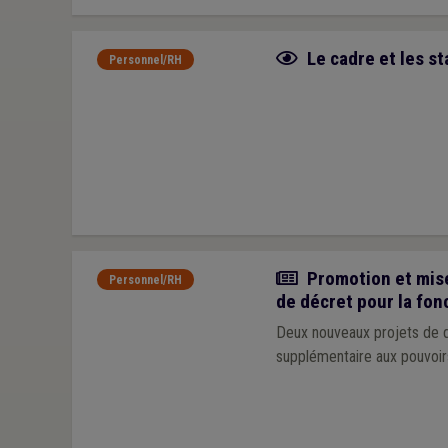
Fiche focus
Le cadre et les s
Personnel/RH
Actualité
Promotion et mise
Personnel/RH
de décret pour la fon
Deux nouveaux projets de dé
supplémentaire aux pouvoirs