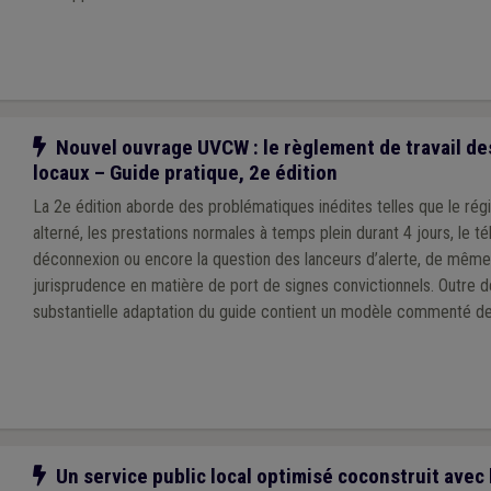
Notre action
Nouvel ouvrage UVCW : le règlement de travail de
locaux – Guide pratique, 2e édition
La 2e édition aborde des problématiques inédites telles que le r
alterné, les prestations normales à temps plein durant 4 jours, le télé
déconnexion ou encore la question des lanceurs d’alerte, de même
jurisprudence en matière de port de signes convictionnels. Outre de la théorie, cette
substantielle adaptation du guide contient un modèle commenté d
travail mis à jour, articulé avec le modèle de statut général du per
l’UVCW, ainsi qu’un nouveau modèle de règlement de télétravail.
Notre action
Un service public local optimisé coconstruit avec 