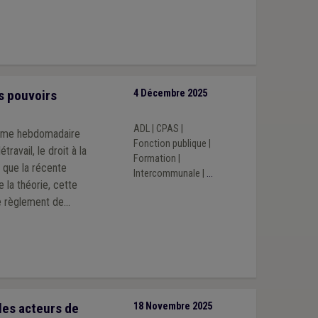
s pouvoirs
4 Décembre 2025
ADL
|
CPAS
|
égime hebdomadaire
Fonction publique
|
travail, le droit à la
Formation
|
 que la récente
Intercommunale
|
...
e règlement de
sonnel rédigé par
les acteurs de
18 Novembre 2025