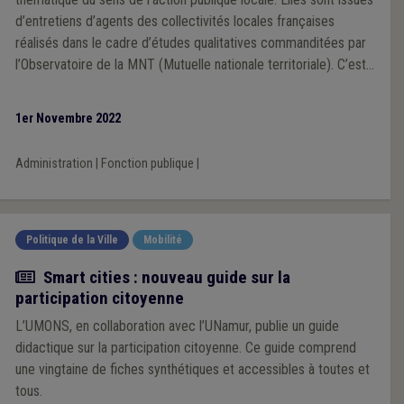
d’entretiens d’agents des collectivités locales françaises
réalisés dans le cadre d’études qualitatives commanditées par
l’Observatoire de la MNT (Mutuelle nationale territoriale). C’est
à partir de ces éléments d’études que nous nous autoriserons à
formuler quelques hypothèses sur la problématique de plus en
1er Novembre 2022
plus vive de l’attractivité.
Administration
|
Fonction publique
|
Politique de la Ville
Mobilité
Actualité
Smart cities : nouveau guide sur la
participation citoyenne
L’UMONS, en collaboration avec l’UNamur, publie un guide
didactique sur la participation citoyenne. Ce guide comprend
une vingtaine de fiches synthétiques et accessibles à toutes et
tous.