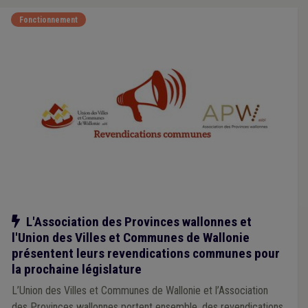
Fonctionnement
Notre action
L'Association des Provinces wallonnes et
l'Union des Villes et Communes de Wallonie
présentent leurs revendications communes pour
la prochaine législature
L’Union des Villes et Communes de Wallonie et l’Association
des Provinces wallonnes portent ensemble, des revendications