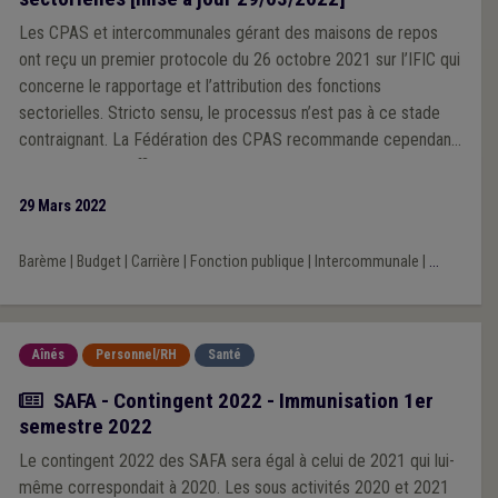
Les CPAS et intercommunales gérant des maisons de repos
ont reçu un premier protocole du 26 octobre 2021 sur l’IFIC qui
concerne le rapportage et l’attribution des fonctions
sectorielles. Stricto sensu, le processus n’est pas à ce stade
contraignant. La Fédération des CPAS recommande cependant
vivement à ses affiliées de s’inscrire dès maintenant dans le
processus. Pourquoi et de quoi s’agit-il ? Cette actualité tente
29 Mars 2022
de poser le débat. Elle aborde notamment ce qu’est l’IFIC ; une
série d’enjeux liés à l’application de l’IFIC dans les MR-S
Barème
|
Budget
|
Carrière
|
Fonction publique
|
Intercommunale
|
...
publiques ; l’intérêt de s’inscrire dans le processus ; une série
d’actions en amont de la Fédération. Elle reprend enfin la ligne
du temps projetée pour l’implémentation de l’IFIC dans les MR-
S publiques wallonnes.
Aînés
Personnel/RH
Santé
Actualité
SAFA - Contingent 2022 - Immunisation 1er
semestre 2022
Le contingent 2022 des SAFA sera égal à celui de 2021 qui lui-
même correspondait à 2020. Les sous activités 2020 et 2021