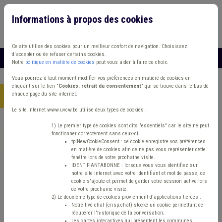
Informations à propos des cookies
Connexion
Vous travaillez dans un/une
Ce site utilise des cookies pour un meilleur confort de navigation. Choisissez
d'accepter ou de refuser certains cookies.
MENU
Notre
politique en matière de cookies
peut vous aider à faire ce choix.
Vous pourrez à tout moment modifier vos préférences en matière de cookies en
cliquant sur le lien "
Cookies: retrait du consentement
" qui se trouve dans le bas de
chaque page du site internet.
Accueil
> Absentéisme Management, stratégie Fonction publique
Le site internet www.uvcw.be utilise deux types de cookies :
Trouver un contenu
1) Le premier type de cookies sont dits "essentiels" car le site ne peut
fonctionner correctement sans ceux-ci:
tplNewCookieConsent : ce cookie enregistre vos préférences
en matière de cookies afin de ne pas vous représenter cette
Absentéisme Management, stratégie
fenêtre lors de votre prochaine visite.
IDENTIFIANTABONNE : lorsque vous vous identifiez sur
Fonction publique
notre site internet avec votre identifiant et mot de passe, ce
cookie s'ajoute et permet de garder votre session active lors
de votre prochaine visite.
2) Le deuxième type de cookies proviennent d'applications tierces :
Matière(s) principale(s)
Notre live chat (crisp.chat) stocke un cookie permettant de
récupérer l'historique de la conversation;
Les cartes interactives qui présentent les communes