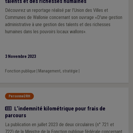
talents et des richesses humaines
Découvrez un reportage réalisé par l'Union des Villes et
Communes de Wallonie concernant son ouvrage «D'une gestion
administrative à une gestion des talents et des richesses
humaines dans les pouvoirs locaux wallons».
3 Novembre 2023
Fonction publique
|
Management, stratégie
|
Personnel/RH
Actualité
L’indemnité kilométrique pour frais de
parcours
La publication en juillet 2023 de deux circulaires (n° 721 et
722) de la Ministre de la Fonction publique fédérale concernant