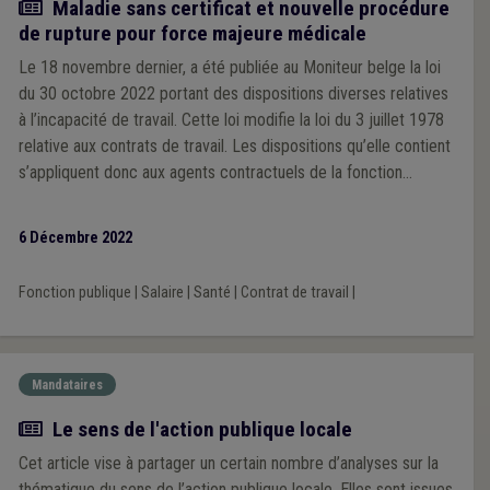
Actualité
Maladie sans certificat et nouvelle procédure
de rupture pour force majeure médicale
Le 18 novembre dernier, a été publiée au Moniteur belge la loi
du 30 octobre 2022 portant des dispositions diverses relatives
à l’incapacité de travail. Cette loi modifie la loi du 3 juillet 1978
relative aux contrats de travail. Les dispositions qu’elle contient
s’appliquent donc aux agents contractuels de la fonction
publique. Les mesures portées par cette nouvelle loi
concernent trois problématiques : les jours de maladie sans
6 Décembre 2022
certificat médical, les nouvelles conditions pour invoquer la
force majeure médicale et de nouvelles conditions pour la
Fonction publique
|
Salaire
|
Santé
|
Contrat de travail
|
neutralisation du salaire garanti en cas de reprise partielle du
travail.
Mandataires
Article
Le sens de l'action publique locale
Cet article vise à partager un certain nombre d’analyses sur la
thématique du sens de l’action publique locale. Elles sont issues