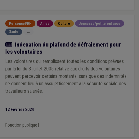
Personnel/RH
Aînés
Culture
Jeunesse/petite enfance
Santé
...
Actualité
Indexation du plafond de défraiement pour
les volontaires
Les volontaires qui remplissent toutes les conditions prévues
par la loi du 3 juillet 2005 relative aux droits des volontaires
peuvent percevoir certains montants, sans que ces indemnités
ne donnent lieu à un assujettissement à la sécurité sociale des
travailleurs salariés.
12 Février 2024
Fonction publique
|