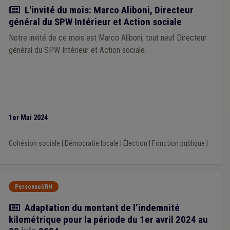
Régularisation
(1)
Sécurité sociale
(1)
Article
L'invité du mois: Marco Aliboni, Directeur
Responsabilité civile
(1)
Revenu garanti
(1)
général du SPW Intérieur et Action sociale
Société de logement de service public (SLSP)
(1)
Notre invité de ce mois est Marco Aliboni, tout neuf Directeur
Smart city
(1)
Zone de secours
(1)
Aide à l'emploi
(1)
Tutelle
(1)
Urbanisme
(1)
Forem
(1)
Carburant
(1)
général du SPW Intérieur et Action sociale.
Comité de direction
(1)
Taxe
(1)
Fusion
(1)
DPD
(1)
Publication
(1)
Véhicule
(1)
Planification d'urgence
(1)
Supracommunalité
(1)
Système européen des comptes (SEC)
(1)
1er Mai 2024
Cohésion sociale
|
Démocratie locale
|
Élection
|
Fonction publique
|
Personnel/RH
Actualité
Adaptation du montant de l’indemnité
kilométrique pour la période du 1er avril 2024 au