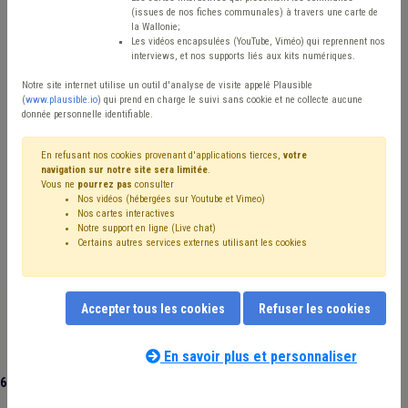
Type de contenu
(issues de nos fiches communales) à travers une carte de
la Wallonie;
Avis / Actions
Les vidéos encapsulées (YouTube, Viméo) qui reprennent nos
interviews, et nos supports liés aux kits numériques.
Réinitialiser
Notre site internet utilise un outil d'analyse de visite appelé Plausible
(
www.plausible.io
) qui prend en charge le suivi sans cookie et ne collecte aucune
donnée personnelle identifiable.
Filtrer cette requête avec des mots-clés
En refusant nos cookies provenant d'applications tierces,
votre
navigation sur notre site sera limitée
.
Vous ne
pourrez pas
consulter
Nos vidéos (hébergées sur Youtube et Vimeo)
⇒ Fonction publique
(
retirer le mot clé
)
Recrutement
(11)
Nos cartes interactives
Notre support en ligne (Live chat)
CPAS
(10)
Coronavirus
(10)
Certains autres services externes utilisant les cookies
⇒ Absentéisme
(
retirer le mot clé
)
Budget
(9)
Personnel
(8)
Finances
(7)
Salaire
(7)
Rémunération
(6)
CDLD
(6)
Agent statutaire
(6)
Accepter tous les cookies
Refuser les cookies
Emploi
(6)
Contrat de travail
(5)
Pension
(5)
Formation
(5)
Télétravail
(5)
Indemnité
(5)
Contrat
(4)
Intercommunale
(4)
Licenciement
(4)
Évaluation
(4)
En savoir plus et personnaliser
Administration
(4)
Barème
(3)
62 documents trouvés
|
Réinitialiser
⇒ Management, stratégie
(
retirer le mot clé
)
Santé
(3)
Indexation
(3)
Aide familiale
(3)
Agent contractuel
(3)