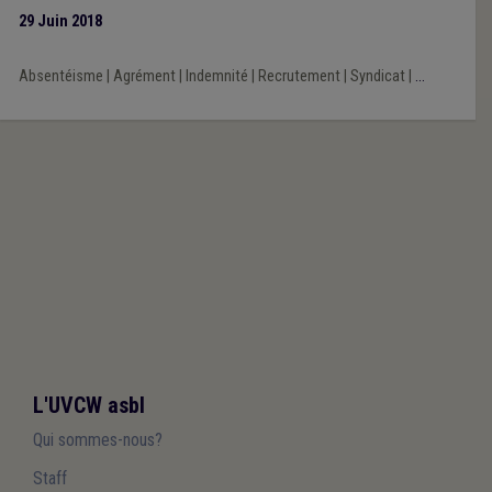
la neutralité budgétaire pour les pouvoirs locaux.
29 Juin 2018
Absentéisme
|
Agrément
|
Indemnité
|
Recrutement
|
Syndicat
|
...
L'UVCW asbl
Qui sommes-nous?
Staff