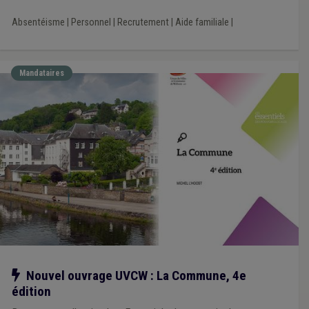
Absentéisme
|
Personnel
|
Recrutement
|
Aide familiale
|
Mandataires
Notre action
Nouvel ouvrage UVCW : La Commune, 4e
édition