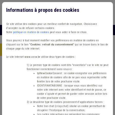
Informations à propos des cookies
Connexion
Vous travaillez dans un/une
Ce site utilise des cookies pour un meilleur confort de navigation. Choisissez
d'accepter ou de refuser certains cookies.
MENU
Notre
politique en matière de cookies
peut vous aider à faire ce choix.
Vous pourrez à tout moment modifier vos préférences en matière de cookies en
cliquant sur le lien "
Cookies: retrait du consentement
" qui se trouve dans le bas de
chaque page du site internet.
Accueil
> Absentéisme Management, stratégie Média Commune
Le site internet www.uvcw.be utilise deux types de cookies :
Trouver un contenu
1) Le premier type de cookies sont dits "essentiels" car le site ne peut
fonctionner correctement sans ceux-ci:
tplNewCookieConsent : ce cookie enregistre vos préférences
en matière de cookies afin de ne pas vous représenter cette
Absentéisme Management, stratégie
fenêtre lors de votre prochaine visite.
IDENTIFIANTABONNE : lorsque vous vous identifiez sur
Média Commune
notre site internet avec votre identifiant et mot de passe, ce
cookie s'ajoute et permet de garder votre session active lors
de votre prochaine visite.
2) Le deuxième type de cookies proviennent d'applications tierces :
Matière(s) principale(s)
Notre live chat (crisp.chat) stocke un cookie permettant de
récupérer l'historique de la conversation;
Les cartes interactives qui présentent les communes