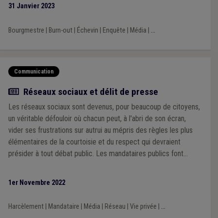
31 Janvier 2023
Bourgmestre
|
Burn-out
|
Échevin
|
Enquête
|
Média
|
...
Communication
Article
Réseaux sociaux et délit de presse
Les réseaux sociaux sont devenus, pour beaucoup de citoyens,
un véritable défouloir où chacun peut, à l'abri de son écran,
vider ses frustrations sur autrui au mépris des règles les plus
élémentaires de la courtoisie et du respect qui devraient
présider à tout débat public. Les mandataires publics font
partie des privilégiés de ces attaques allant de l'injure à la
calomnie et la diffamation en passant par l'incitation à la haine,
1er Novembre 2022
dans une impunité perçue comme affligeante. Impunité
réellement ?
Harcèlement
|
Mandataire
|
Média
|
Réseau
|
Vie privée
|
...