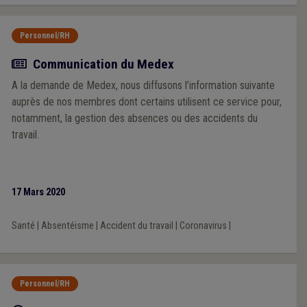
Personnel/RH
Actualité
Communication du Medex
A la demande de Medex, nous diffusons l’information suivante
auprès de nos membres dont certains utilisent ce service pour,
notamment, la gestion des absences ou des accidents du
travail.
17 Mars 2020
Santé
|
Absentéisme
|
Accident du travail
|
Coronavirus
|
Personnel/RH