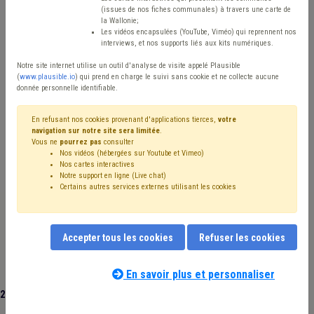
Type de contenu
(issues de nos fiches communales) à travers une carte de
la Wallonie;
Avis / Actions
Les vidéos encapsulées (YouTube, Viméo) qui reprennent nos
interviews, et nos supports liés aux kits numériques.
Réinitialiser
Notre site internet utilise un outil d'analyse de visite appelé Plausible
(
www.plausible.io
) qui prend en charge le suivi sans cookie et ne collecte aucune
donnée personnelle identifiable.
Filtrer cette requête avec des mots-clés
En refusant nos cookies provenant d'applications tierces,
votre
navigation sur notre site sera limitée
.
Vous ne
pourrez pas
consulter
Nos vidéos (hébergées sur Youtube et Vimeo)
⇒ Absentéisme
(
retirer le mot clé
)
Nos cartes interactives
Notre support en ligne (Live chat)
⇒ Média
(
retirer le mot clé
)
CPAS
(5)
Budget
(4)
Certains autres services externes utilisant les cookies
Personnel
(4)
Coronavirus
(4)
Aide familiale
(3)
Recrutement
(3)
⇒ Management, stratégie
(
retirer le mot clé
)
Accepter tous les cookies
Refuser les cookies
Bourgmestre
(2)
Intercommunale
(2)
Fonction publique
(2)
⇒ Commune
(
retirer le mot clé
)
Chômage
(2)
Rémunération
(2)
Police
(2)
Santé
(2)
En savoir plus et personnaliser
TIC
(2)
Zone de police
(2)
UVCW
(2)
Redevance
(1)
20 documents trouvés
|
Réinitialiser
Fusion
(1)
Réseau
(1)
Publication
(1)
Planification d'urgence
(1)
Zone de secours
(1)