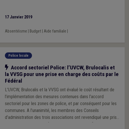
17 Janvier 2019
Absentéisme
|
Budget
|
Aide familiale
|
Police locale
Notre action
Accord sectoriel Police: l’UVCW, Brulocalis et
la VVSG pour une prise en charge des coûts par le
Fédéral
L’UVCW, Brulocalis et la VVSG ont évalué le coût résultant de
l’implémentation des mesures contenues dans l’accord
sectoriel pour les zones de police, et par conséquent pour les
communes. A l’unanimité, les membres des Conseils
d’administration des trois associations ont revendiqué une prise
en charge par l’autorité fédérale desdits coûts afin de garantir