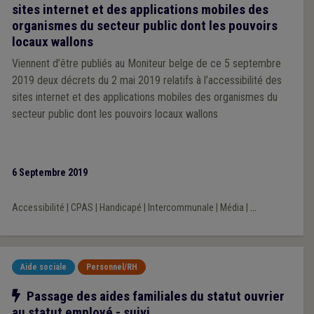
sites internet et des applications mobiles des
organismes du secteur public dont les pouvoirs
locaux wallons
Viennent d’être publiés au Moniteur belge de ce 5 septembre
2019 deux décrets du 2 mai 2019 relatifs à l’accessibilité des
sites internet et des applications mobiles des organismes du
secteur public dont les pouvoirs locaux wallons
6 Septembre 2019
Accessibilité
|
CPAS
|
Handicapé
|
Intercommunale
|
Média
|
...
Aide sociale
Personnel/RH
Notre action
Passage des aides familiales du statut ouvrier
au statut employé - suivi