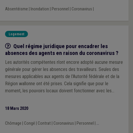
Absentéisme
|
Inondation
|
Personnel
|
Coronavirus
|
Logement
Q/R
Quel régime juridique pour encadrer les
absences des agents en raison du coronavirus ?
Les autorités compétentes n’ont encore adopté aucune mesure
générale pour gérer les absences des travailleurs. Seules des
mesures applicables aux agents de l’Autorité fédérale et de la
Région wallonne ont été prises. Cela signifie que pour le
moment, les pouvoirs locaux doivent fonctionner avec les
règles habituelles applicables à leurs agents et éventuellement
décider d’adapter certaines mesures. Petit tour d’horizon des
18 Mars 2020
cas de figure les plus probables.
Chômage
|
Congé
|
Contrat
|
Coronavirus
|
Personnel
|
...