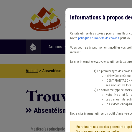
Informations à propos de
Ce site utilise des cookies pour un meilleur c
Notre
politique en matière de cookies
peut vous
Actions
Matières
Format
Vous pourrez à tout moment modifier vos préfé
internet.
Le site internet www.uvcw.be utilise deux type
Accueil
> Absentéisme Management, stratégie Média Police
1) Le premier type de cookie
tplNewCookieConsent
IDENTIFIANTABONNE :
session active lors 
Trouver un co
2) Le deuxième type de cooki
Notre live chat (cri
Les cartes interac
Les vidéos encapsul
Absentéisme Management, stratég
Notre site internet utilise un outil d'analyse d
En refusant nos cookies provenant d'appl
Matière(s) principale(s)
Type de con
Vous ne
pourrez pas
consulter