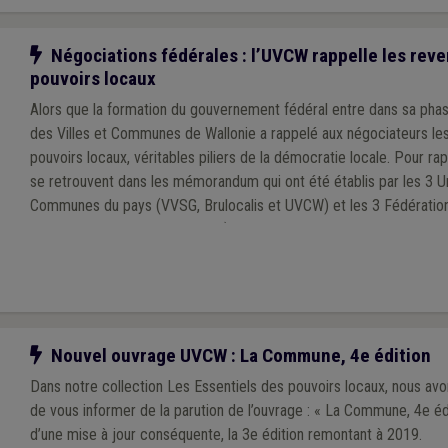
Notre action
Négociations fédérales : l’UVCW rappelle les rev
pouvoirs locaux
Alors que la formation du gouvernement fédéral entre dans sa phase
des Villes et Communes de Wallonie a rappelé aux négociateurs le
pouvoirs locaux, véritables piliers de la démocratie locale. Pour r
se retrouvent dans les mémorandum qui ont été établis par les 3 Un
Communes du pays (VVSG, Brulocalis et UVCW) et les 3 Fédératio
à la VVSG, Brulocalis et l’UVCW).
Notre action
Nouvel ouvrage UVCW : La Commune, 4e édition
Dans notre collection Les Essentiels des pouvoirs locaux, nous avon
de vous informer de la parution de l’ouvrage : « La Commune, 4e éditi
d’une mise à jour conséquente, la 3e édition remontant à 2019.