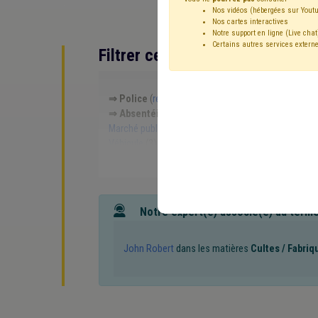
Nos vidéos (hébergées sur Youtu
Nos cartes interactives
Notre support en ligne (Live chat
Certains autres services externe
Filtrer cette requête avec des 
⇒ Police
(
retirer le mot clé
)
Personnel
(16)
Bo
⇒ Absentéisme
(
retirer le mot clé
)
⇒ Média
(
re
Marché public
(5)
Mandataire
(4)
Santé
(4)
I
Véhicule
(3)
Conseil communal
(3)
Chômage
(
Simplification administrative
(3)
Sécurité civile
(3
Règlement général sur la protection des données 
Mobilité
(2)
Population
(2)
Amende
(2)
Vie p
Télétravail
(2)
Terrorisme
(2)
Sécurité sociale
(
Notre expert(e) associé(e) au term
État civil
(2)
Inondation
(2)
Justice
(2)
Gouv
Supracommunalité
(2)
Publication
(2)
Taxe
(2)
Intégration sociale
(2)
Pouvoir adjudicateur
(2)
John Robert
dans les matières
Cultes / Fabriq
Fraude
(1)
Harcèlement
(1)
Horeca
(1)
Horo
Mobilité active
(1)
Développement durable
(1)
Contrat de travail
(1)
Coopération internationale
Bruit
(1)
Climat
(1)
Burn-out
(1)
Caméra
(1)