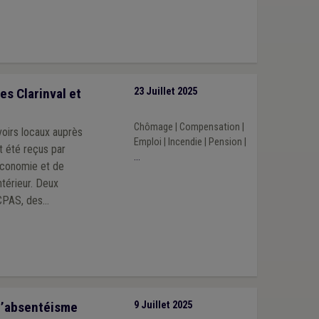
es Clarinval et
23 Juillet 2025
Chômage
|
Compensation
|
voirs locaux auprès
Emploi
|
Incendie
|
Pension
|
nt été reçus par
...
’Economie et de
Intérieur. Deux
 CPAS, des
 l’absentéisme
9 Juillet 2025