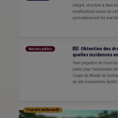
intégré, structuré à deux ni
modifications issues de cet
particulièrement les marché
Actualité
Obtention des dro
Marchés publics
quelles incidences e
Sans préjudice de l’exerci
public pour l’autorisation d
Coupe du Monde de football
de tels événements festifs.
Propriété intellectuelle