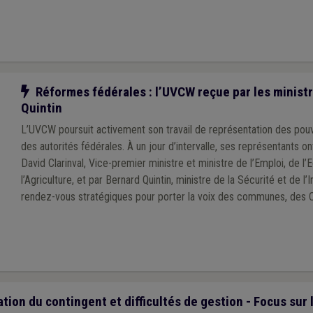
Notre action
Réformes fédérales : l’UVCW reçue par les ministr
Quintin
L’UVCW poursuit activement son travail de représentation des pou
des autorités fédérales. À un jour d’intervalle, ses représentants o
David Clarinval, Vice-premier ministre et ministre de l’Emploi, de l
l’Agriculture, et par Bernard Quintin, ministre de la Sécurité et de l’
rendez-vous stratégiques pour porter la voix des communes, des
intercommunales, des zones de secours et de police.
tion du contingent et difficultés de gestion - Focus sur