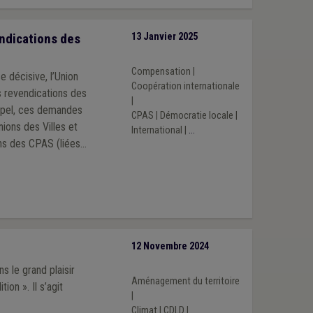
endications des
13 Janvier 2025
Compensation
|
 décisive, l’Union
Coopération internationale
s revendications des
|
appel, ces demandes
CPAS
|
Démocratie locale
|
ions des Villes et
International
|
...
ns des CPAS (liées
12 Novembre 2024
s le grand plaisir
Aménagement du territoire
on ». Il s’agit
|
Climat
|
CDLD
|