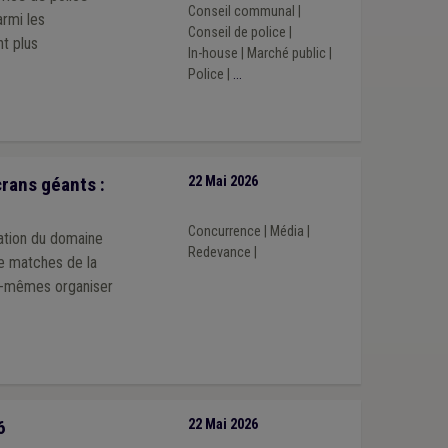
Conseil communal
|
armi les
Conseil de police
|
t plus
In-house
|
Marché public
|
Police
|
...
rans géants :
22 Mai 2026
Concurrence
|
Média
|
ation du domaine
Redevance
|
de matches de la
es-mêmes organiser
6
22 Mai 2026