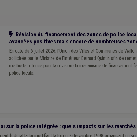
Investissement
(1)
Location
(1)
Loi communale
(1)
Maison de repos
(1)
Fiscalité
(1)
Fonction consultative
(1)
E-gov
(1)
Enfance
(1)
En
1)
Télécommunication
(1)
Sport
(1)
Vaccination
(1)
Activité ambula
at
(1)
Délai
(1)
Comité de direction
(1)
Président du CPAS
(1)
Procédu
sversal (PST)
(1)
Nature
(1)
Participation des citoyens
(1)
Patrimoine
(
Notre action
Révision du financement des zones de police local
on
(1)
Régie
(1)
Registre national
(1)
Règlement taxe
(1)
Réquisition 
avancées positives mais encore de nombreuses zon
En date du 6 juillet 2026, l’Union des Villes et Communes de Wallo
sollicitée par le Ministre de l'Intérieur Bernard Quintin afin de remet
méthode retenue pour la révision du mécanisme de financement f
police locale.
oi sur la police intégrée : quels impacts sur les marchés
ment fédéral la loi modifiant la loi du 7 décembre 1998 organisant un se