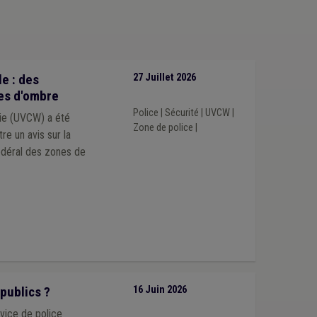
(1)
Funérailles et sépultures
(1)
quête
(1)
Smart city
(1)
Secret professionnel
(1)
nte
(1)
Adresse de référence
(1)
AVIQ
(1)
re civile
(1)
Protection civile
(1)
1)
Pauvreté
(1)
Pécule de vacances
(1)
e : des
27 Juillet 2026
d'immeuble
(1)
Responsabilité civile
(1)
es d'ombre
Police
|
Sécurité
|
UVCW
|
nie (UVCW) a été
Zone de police
|
tre un avis sur la
édéral des zones de
 publics ?
16 Juin 2026
rvice de police