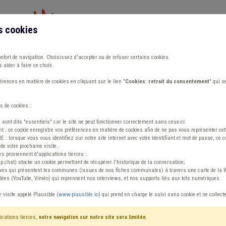
s cookies
Vous travaillez dans un/une
onfort de navigation. Choisissez d'accepter ou de refuser certains cookies.
 aider à faire ce choix.
ions
Publications
Outils
Fiches communa
rences en matière de cookies en cliquant sur le lien "
Cookies: retrait du consentement
" qui s
s de cookies :
s sont dits "essentiels" car le site ne peut fonctionner correctement sans ceux-ci:
 : ce cookie enregistre vos préférences en matière de cookies afin de ne pas vous représenter cette
 lorsque vous vous identifiez sur notre site internet avec votre identifiant et mot de passe, ce co
de votre prochaine visite.
ntenu
es proviennent d'applications tierces :
sp.chat) stocke un cookie permettant de récupérer l'historique de la conversation;
tives qui présentent les communes (issues de nos fiches communales) à travers une carte de la W
ées (YouTube, Viméo) qui reprennent nos interviews, et nos supports liés aux kits numériques.
ie Média Police
e visite appelé Plausible (
www.plausible.io
) qui prend en charge le suivi sans cookie et ne collect
ications tierces,
votre navigation sur notre site sera limitée
.
tenu
Avis / Actions