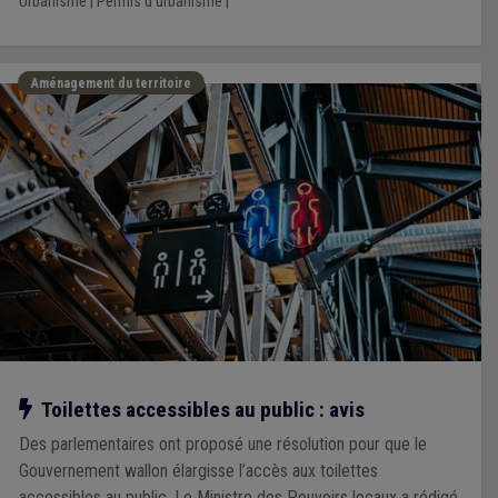
Urbanisme
|
Permis d'urbanisme
|
Aménagement du territoire
Notre action
Toilettes accessibles au public : avis
Des parlementaires ont proposé une résolution pour que le
Gouvernement wallon élargisse l’accès aux toilettes
accessibles au public. Le Ministre des Pouvoirs locaux a rédigé