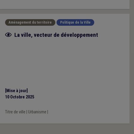
Aménagement du territoire
Politique de la Ville
Fiche focus
La ville, vecteur de développement
[Mise à jour]
10 Octobre 2025
Titre de ville
|
Urbanisme
|