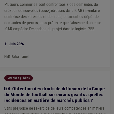
Enfance
(1)
Gaz
(1)
Handicapé
(1)
Immobilier
(1)
Plusieurs communes sont confrontées à des demandes de
Implantation commerciale
(1)
Informatique
(1)
création de nouvelles (sous-)adresses dans ICAR (Inventaire
Droit d'auteur
(1)
Échevin
(1)
Éclairage public
(1)
centralisé des adresses et des rues) en amont du dépôt de
Économie sociale
(1)
Égalité des chances
(1)
E-gov
(1)
demandes de permis, sous prétexte que l’absence d’adresse
Élection
(1)
Électricité
(1)
Emploi
(1)
DPR
(1)
Concurrence
(1)
Congé
(1)
Culture
(1)
Publication
(1)
ICAR empêche l’encodage du projet dans le logiciel PEB.
Plan de relance
(1)
A la une
(1)
Arbre décisionnel
(1)
Get up Wallonia
(1)
Habitat léger
(1)
Comité de direction
(1)
Contrat
(1)
Redevance
(1)
11 Juin 2026
Taxe
(1)
Fusion
(1)
Schéma d'orientation local (SOL)
(1)
Bâtiment
(1)
Forêt
(1)
Rénovation énergétique
(1)
PEB
|
Urbanisme
|
Planification d'urgence
(1)
Habitat permanent
(1)
Cours d'eau
(1)
Érosion
(1)
Fauchage tardif
(1)
Propreté publique
(1)
Vie privée
(1)
Télécommunication
(1)
Télétravail
(1)
Trottoir
(1)
Marchés publics
Subside
(1)
Supracommunalité
(1)
Titre de ville
(1)
Zone de secours
(1)
Zone d'habitat
(1)
Amende
(1)
Actualité
Obtention des droits de diffusion de la Coupe
Appel à projet
(1)
du Monde de football sur écrans géants : quelles
incidences en matière de marchés publics ?
Sans préjudice de l’exercice de leurs compétences en matière