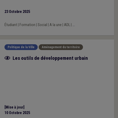
23 Octobre 2025
Étudiant
|
Formation
|
Social
|
A la une
|
ADL
|
...
Politique de la Ville
Aménagement du territoire
Fiche focus
Les outils de développement urbain
[Mise à jour]
10 Octobre 2025