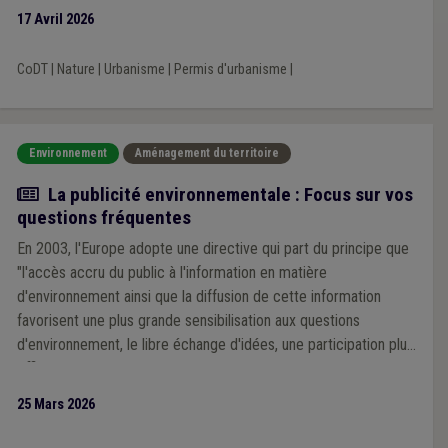
outil afin de faciliter la compréhension de ce système et d’en
17 Avril 2026
permettre une meilleure lisibilité.
CoDT
|
Nature
|
Urbanisme
|
Permis d'urbanisme
|
Environnement
Aménagement du territoire
Article
La publicité environnementale : Focus sur vos
questions fréquentes
En 2003, l'Europe adopte une directive qui part du principe que
"l'accès accru du public à l'information en matière
d'environnement ainsi que la diffusion de cette information
favorisent une plus grande sensibilisation aux questions
d'environnement, le libre échange d'idées, une participation plus
efficace du public à la prise de décision en matière
d'environnement et, en définitive, l'amélioration de
25 Mars 2026
l'environnement".