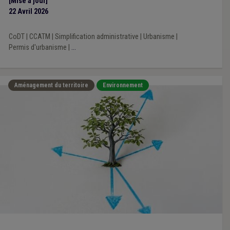
[Mise à jour]
22 Avril 2026
CoDT
|
CCATM
|
Simplification administrative
|
Urbanisme
|
Permis d'urbanisme
|
...
Aménagement du territoire
Environnement