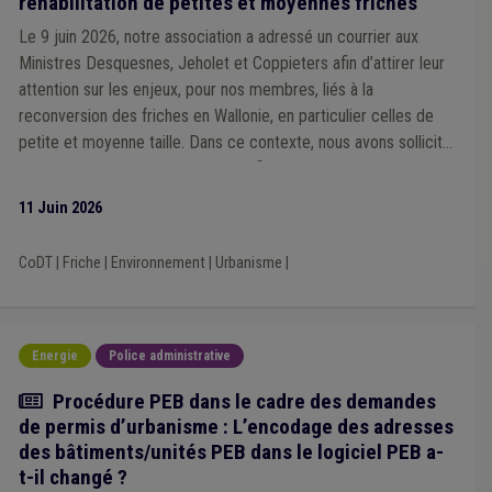
réhabilitation de petites et moyennes friches
Responsabilité civile
(1)
Revenu garanti
(1)
Sécurité
(1)
Sécurité sociale
(1)
Sport
(1)
Stationnement
(1)
Le 9 juin 2026, notre association a adressé un courrier aux
Syndicat
(1)
Politique de la ville
(1)
Site à réaménager
(1)
Ministres Desquesnes, Jeholet et Coppieters afin d’attirer leur
Smart city
(1)
Pécule de vacances
(1)
Pension
(1)
attention sur les enjeux, pour nos membres, liés à la
Marché public
(1)
Mémorandum
(1)
Mobilier urbain
(1)
reconversion des friches en Wallonie, en particulier celles de
Insalubrité
(1)
Kot
(1)
Location
(1)
Logement social
(1)
petite et moyenne taille. Dans ce contexte, nous avons sollicité
Régie
(1)
une rencontre avec les Ministres afin de présenter plus en
Règlement général sur la protection des données (RGPD)
(1)
détail les constats et recommandations formulés.
Règlement taxe
(1)
Président du CPAS
(1)
11 Juin 2026
Protection de la nature
(1)
Province
(1)
Publicité
(1)
Qualité
(1)
Participation des citoyens
(1)
CoDT
|
Friche
|
Environnement
|
Urbanisme
|
Photovoltaïque
(1)
Piétonnier
(1)
Programme stratégique transversal (PST)
(1)
ADL
(1)
Agrément
(1)
Agriculture
(1)
Accessibilité
(1)
Accident du travail
(1)
Ancrage local
(1)
Burn-out
(1)
Energie
Police administrative
Cadastre
(1)
Calamité
(1)
Bois
(1)
Archives
(1)
Commune
(1)
Comité C
(1)
Consultation populaire
(1)
Actualité
Procédure PEB dans le cadre des demandes
Contentieux
(1)
Contrat de travail
(1)
Bruit
(1)
CDLD
(1)
de permis d’urbanisme : L’encodage des adresses
Cohésion sociale
(1)
Enquête publique
(1)
Entreprise
(1)
des bâtiments/unités PEB dans le logiciel PEB a-
Entretien des voiries
(1)
Étudiant
(1)
Évaluation
(1)
t-il changé ?
Expropriation
(1)
Fiscalité
(1)
Fonction consultative
(1)