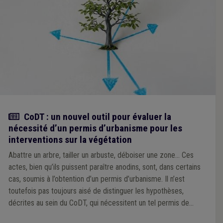
Actualité
CoDT : un nouvel outil pour évaluer la
nécessité d’un permis d’urbanisme pour les
interventions sur la végétation
Abattre un arbre, tailler un arbuste, déboiser une zone… Ces
actes, bien qu’ils puissent paraître anodins, sont, dans certains
cas, soumis à l’obtention d’un permis d’urbanisme. Il n’est
toutefois pas toujours aisé de distinguer les hypothèses,
décrites au sein du CoDT, qui nécessitent un tel permis de
celles qui en sont dispensées. Nous avons alors développé un