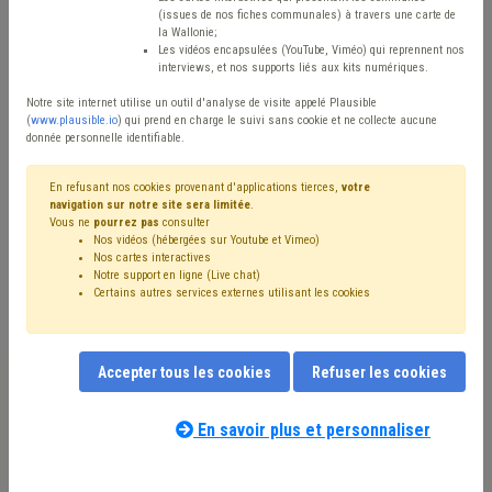
Type de contenu
(issues de nos fiches communales) à travers une carte de
la Wallonie;
Avis / Actions
Les vidéos encapsulées (YouTube, Viméo) qui reprennent nos
interviews, et nos supports liés aux kits numériques.
Réinitialiser
Notre site internet utilise un outil d'analyse de visite appelé Plausible
(
www.plausible.io
) qui prend en charge le suivi sans cookie et ne collecte aucune
donnée personnelle identifiable.
Filtrer cette requête avec des mots-clés
En refusant nos cookies provenant d'applications tierces,
votre
navigation sur notre site sera limitée
.
Vous ne
pourrez pas
consulter
Nos vidéos (hébergées sur Youtube et Vimeo)
⇒ Urbanisme
(
retirer le mot clé
)
CoDT
(69)
Nos cartes interactives
Notre support en ligne (Live chat)
Permis d'urbanisme
(51)
Environnement
(17)
Certains autres services externes utilisant les cookies
Aménagement du territoire
(13)
Inondation
(11)
⇒ Absentéisme
(
retirer le mot clé
)
Énergie
(9)
Voirie
(9)
Développement durable
(8)
⇒ Média
(
retirer le mot clé
)
Accepter tous les cookies
Refuser les cookies
Patrimoine
(8)
Déchet
(7)
CPAS
(6)
Architecte
(6)
Construction
(6)
Délai
(6)
Simplification administrative
(5)
Personnel
(5)
En savoir plus et personnaliser
Nos experts associés au terme que
Mobilité
(5)
CWATUPE
(5)
Climat
(5)
Formation
(5)
vous recherchez
(merci de prendre
Coronavirus
(5)
CCATM
(5)
Collège
(4)
connaissance de notre
politique d'assistance-
Assainissement
(4)
Budget
(4)
Nature
(4)