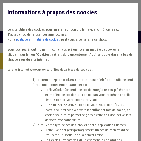
Informations à propos des cookies
Connexion
Vous travaillez dans un/une
Ce site utilise des cookies pour un meilleur confort de navigation. Choisissez
d'accepter ou de refuser certains cookies.
MENU
Notre
politique en matière de cookies
peut vous aider à faire ce choix.
Vous pourrez à tout moment modifier vos préférences en matière de cookies en
cliquant sur le lien "
Cookies: retrait du consentement
" qui se trouve dans le bas de
chaque page du site internet.
Accueil
> Absentéisme Management, stratégie Média Urbanisme
Le site internet www.uvcw.be utilise deux types de cookies :
Trouver un contenu
1) Le premier type de cookies sont dits "essentiels" car le site ne peut
fonctionner correctement sans ceux-ci:
tplNewCookieConsent : ce cookie enregistre vos préférences
en matière de cookies afin de ne pas vous représenter cette
Absentéisme Management, stratégie
fenêtre lors de votre prochaine visite.
IDENTIFIANTABONNE : lorsque vous vous identifiez sur
Média Urbanisme
notre site internet avec votre identifiant et mot de passe, ce
cookie s'ajoute et permet de garder votre session active lors
de votre prochaine visite.
2) Le deuxième type de cookies proviennent d'applications tierces :
Matière(s) principale(s)
Notre live chat (crisp.chat) stocke un cookie permettant de
récupérer l'historique de la conversation;
Les cartes interactives qui présentent les communes