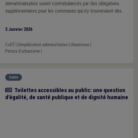
dématérialisation soient contrebalancés par des obligations
supplémentaires pour les communes qui n’y trouveraient dès
lors plus d’intérêt.
5 Janvier 2026
CoDT
|
Simplification administrative
|
Urbanisme
|
Permis d'urbanisme
|
Santé
Article
Toilettes accessibles au public: une question
d'égalité, de santé publique et de dignité humaine