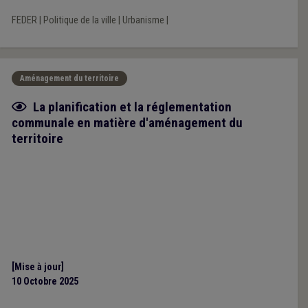
FEDER
|
Politique de la ville
|
Urbanisme
|
Aménagement du territoire
Fiche focus
La planification et la réglementation
communale en matière d'aménagement du
territoire
[Mise à jour]
10 Octobre 2025