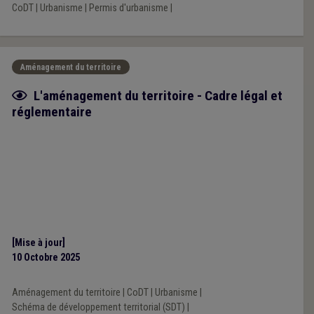
CoDT
|
Urbanisme
|
Permis d'urbanisme
|
Aménagement du territoire
Fiche focus
L'aménagement du territoire - Cadre légal et
réglementaire
[Mise à jour]
10 Octobre 2025
Aménagement du territoire
|
CoDT
|
Urbanisme
|
Schéma de développement territorial (SDT)
|