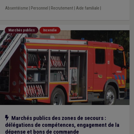
Absentéisme
|
Personnel
|
Recrutement
|
Aide familiale
|
Marchés publics
Incendie
Notre action
Marchés publics des zones de secours :
délégations de compétences, engagement de la
dépense et bons de commande