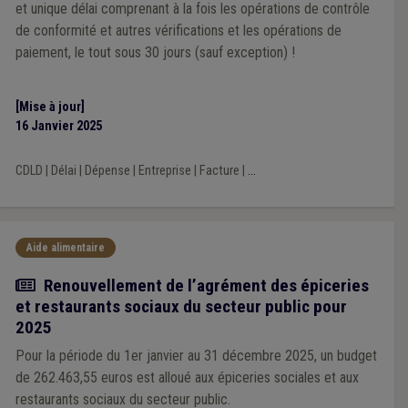
et unique délai comprenant à la fois les opérations de contrôle
de conformité et autres vérifications et les opérations de
paiement, le tout sous 30 jours (sauf exception) !
[Mise à jour]
16 Janvier 2025
CDLD
|
Délai
|
Dépense
|
Entreprise
|
Facture
|
...
Aide alimentaire
Actualité
Renouvellement de l’agrément des épiceries
et restaurants sociaux du secteur public pour
2025
Pour la période du 1er janvier au 31 décembre 2025, un budget
de 262.463,55 euros est alloué aux épiceries sociales et aux
restaurants sociaux du secteur public.