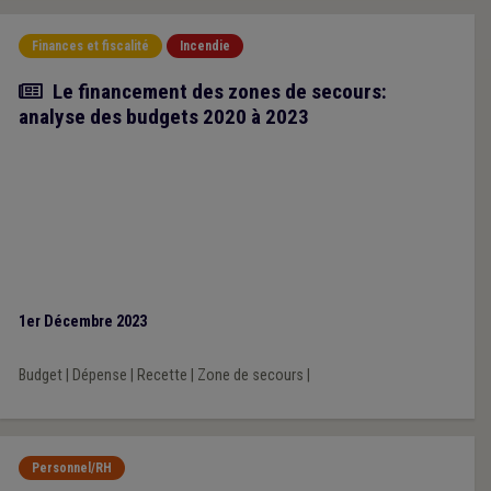
Finances et fiscalité
Incendie
Article
Le financement des zones de secours:
analyse des budgets 2020 à 2023
1er Décembre 2023
Budget
|
Dépense
|
Recette
|
Zone de secours
|
Personnel/RH