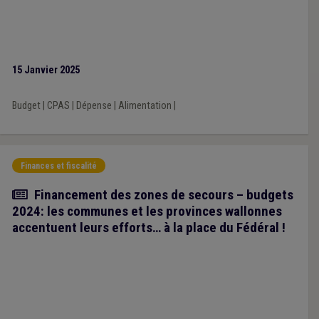
15 Janvier 2025
Budget
|
CPAS
|
Dépense
|
Alimentation
|
Finances et fiscalité
Article
Financement des zones de secours – budgets
2024: les communes et les provinces wallonnes
accentuent leurs efforts… à la place du Fédéral !