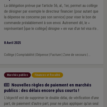
La délégation prévue par l’article 56, al., 1er, permet au collège
de désigner par exemple le directeur financier (pour autant que
la dépense ne concerne pas son service) pour viser le bon de
commande préalablement à son envoi. Autrement dit, le «
représentant [que le collège] désigne » en vue d’un tel visa n’est
pas nécessairement l’un de ses membres.
8 Avril 2025
Collège
|
Comptabilité
|
Dépense
|
Facture
|
Zone de secours
|
...
Marchés publics
Finances et fiscalité
Actualité
Nouvelles règles de paiement en marchés
publics : des délais encore plus courts !
L’objectif est de supprimer le double délai, de vérification d’une
part, de paiement d’autre part, pour ne plus appliquer qu’un seul