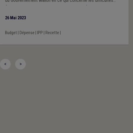
du Gouvernement wallon en ce qui concerne les difficultés
financières croissantes auxquelles sont confrontées les
communes wallonnes à l’heure actuelle. Toute mesure visant à
26 Mai 2023
assouplir et alléger leurs contraintes budgétaires est en effet
accueillie favorablement.
Budget
|
Dépense
|
IPP
|
Recette
|
<
>