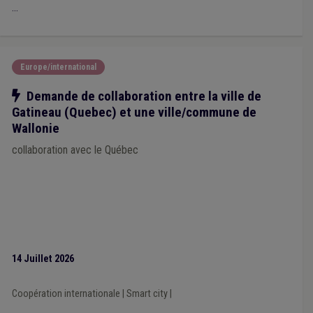
Développement rural
(1)
Faillite
(1)
Intégration sociale
(1)
...
Intelligence artificielle
(1)
Piscine
(1)
PCDR
(1)
Recours
(1)
Voirie
(1)
Redevance
(1)
Contrôle interne
(1)
Coût-vérité
(1)
Europe/international
Notre action
Demande de collaboration entre la ville de
Gatineau (Quebec) et une ville/commune de
Wallonie
collaboration avec le Québec
14 Juillet 2026
Coopération internationale
|
Smart city
|