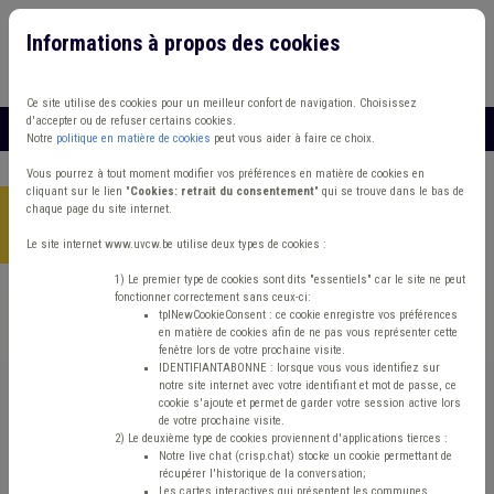
Informations à propos des cookies
Connexion
Vous travaillez dans un/une
Ce site utilise des cookies pour un meilleur confort de navigation. Choisissez
d'accepter ou de refuser certains cookies.
MENU
Notre
politique en matière de cookies
peut vous aider à faire ce choix.
Vous pourrez à tout moment modifier vos préférences en matière de cookies en
cliquant sur le lien "
Cookies: retrait du consentement
" qui se trouve dans le bas de
chaque page du site internet.
Accueil
> Absentéisme Management, stratégie Smart city
Dépense
Le site internet www.uvcw.be utilise deux types de cookies :
1) Le premier type de cookies sont dits "essentiels" car le site ne peut
fonctionner correctement sans ceux-ci:
Trouver un contenu
tplNewCookieConsent : ce cookie enregistre vos préférences
en matière de cookies afin de ne pas vous représenter cette
fenêtre lors de votre prochaine visite.
Absentéisme Management, stratégie
IDENTIFIANTABONNE : lorsque vous vous identifiez sur
notre site internet avec votre identifiant et mot de passe, ce
Smart city Dépense
cookie s'ajoute et permet de garder votre session active lors
de votre prochaine visite.
2) Le deuxième type de cookies proviennent d'applications tierces :
Notre live chat (crisp.chat) stocke un cookie permettant de
Matière(s) principale(s)
récupérer l'historique de la conversation;
Les cartes interactives qui présentent les communes