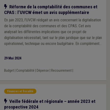
Notre action
Réforme de la comptabilité des communes et
CPAS : l’UVCW émet un avis supplémentaire
En juin 2023, l’UVCW rédigait un avis concernant la digitalisation
de la comptabilité des communes et des CPAS. Cet avis
analysait les différentes implications que ce projet de
digitalisation nécessitait, tant sur le plan juridique que sur le plan
opérationnel, technique ou encore budgétaire. En complément
des adaptations réglementaires que l’UVCW proposait dans cet
avis, elle a poursuivi ses réflexions, en étroite collaboration
29 Mai 2024
avec la Fédération des directeurs financiers et la Fédération
des receveurs régionaux, en visant à optimiser la
Budget
|
Comptabilité
|
Dépense
|
Recouvrement
|
réglementation plus avant en termes de simplification
administrative et de cohérence.
Finances et fiscalité
Notre action
Veille fédérale et régionale – année 2023 et
prospective 2024