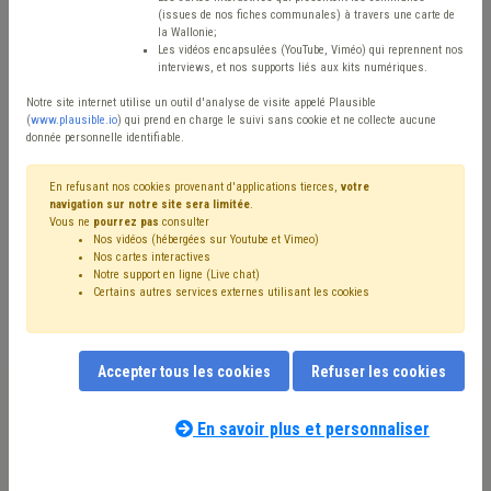
(issues de nos fiches communales) à travers une carte de
Type de contenu
la Wallonie;
Les vidéos encapsulées (YouTube, Viméo) qui reprennent nos
interviews, et nos supports liés aux kits numériques.
Avis / Actions
Notre site internet utilise un outil d'analyse de visite appelé Plausible
Réinitialiser
(
www.plausible.io
) qui prend en charge le suivi sans cookie et ne collecte aucune
donnée personnelle identifiable.
En refusant nos cookies provenant d'applications tierces,
votre
navigation sur notre site sera limitée
.
Filtrer cette requête avec des mots-clés
Vous ne
pourrez pas
consulter
Nos vidéos (hébergées sur Youtube et Vimeo)
Nos cartes interactives
Notre support en ligne (Live chat)
⇒ Dépense
(
retirer le mot clé
)
Certains autres services externes utilisant les cookies
⇒ Smart city
(
retirer le mot clé
)
Budget
(38)
Recette
(25)
Coronavirus
(15)
Personnel
(13)
Zone de secours
(11)
Investissement
(10)
Pension
(10)
Accepter tous les cookies
Refuser les cookies
⇒ Absentéisme
(
retirer le mot clé
)
CPAS
(8)
Finances
(8)
Fonds des communes
(8)
IPP
(7)
Compensation
(7)
Dette
(7)
Taxe
(7)
Indexation
(6)
En savoir plus et personnaliser
PRI
(6)
Subvention
(6)
Emploi
(6)
Comptabilité
(6)
Nos experts associés au terme que
Économie
(6)
Entreprise
(5)
Subside
(5)
vous recherchez
(merci de prendre
Circulaire budgétaire
(5)
Recrutement
(4)
Précompte
(4)