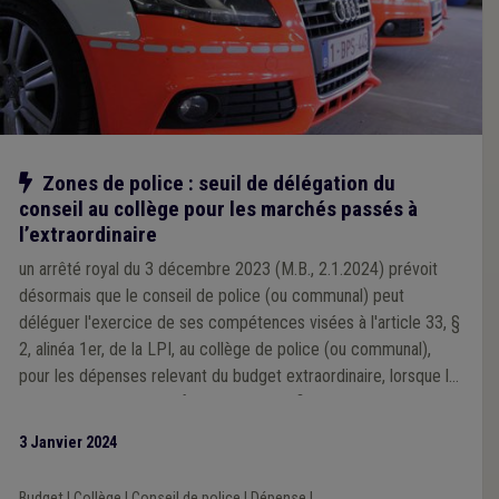
Notre action
Zones de police : seuil de délégation du
conseil au collège pour les marchés passés à
l’extraordinaire
un arrêté royal du 3 décembre 2023 (M.B., 2.1.2024) prévoit
désormais que le conseil de police (ou communal) peut
déléguer l'exercice de ses compétences visées à l'article 33, §
2, alinéa 1er, de la LPI, au collège de police (ou communal),
pour les dépenses relevant du budget extraordinaire, lorsque la
valeur du marché est inférieure au seuil fixé pour le recours à la
procédure négociée sans publication préalable, telle que visée
3 Janvier 2024
à l'article 42, § 1er, 1°, a) de la loi du 17 juin 2016 relative aux
marchés publics, soit 143.000 euros htva depuis le 1er janvier
Budget
|
Collège
|
Conseil de police
|
Dépense
|