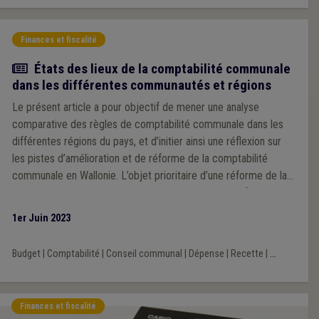
Finances et fiscalité
Article
États des lieux de la comptabilité communale
dans les différentes communautés et régions
Le présent article a pour objectif de mener une analyse
comparative des règles de comptabilité communale dans les
différentes régions du pays, et d’initier ainsi une réflexion sur
les pistes d’amélioration et de réforme de la comptabilité
communale en Wallonie. L’objet prioritaire d’une réforme de la
comptabilité consistant en sa digitalisation, ce point fera l’objet
d’une analyse spécifique et nous n’aborderons donc pas cet
1er Juin 2023
angle dans cet article.
Budget
|
Comptabilité
|
Conseil communal
|
Dépense
|
Recette
|
...
Finances et fiscalité