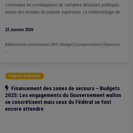
communes en conséquence de certaines décisions politiques
issues des niveaux de pouvoir supérieurs. La méthodologie de
la Veille 2025 repose sur une analyse prioritairement portée sur
l’impact financier des décisions prises par les exécutifs régional
22 Janvier 2026
et fédéral au cours de la mandature communale 2024-2030.
Additionnels communaux
|
APE
|
Budget
|
Compensation
|
Dépense
|
...
Finances et fiscalité
Notre action
Financement des zones de secours – Budgets
2025: Les engagements du Gouvernement wallon
se concrétisent mais ceux du Fédéral se font
encore attendre