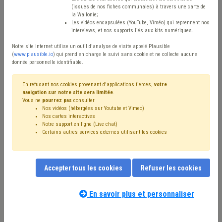
(issues de nos fiches communales) à travers une carte de
Type de contenu
la Wallonie;
Les vidéos encapsulées (YouTube, Viméo) qui reprennent nos
interviews, et nos supports liés aux kits numériques.
Avis / Actions
Notre site internet utilise un outil d'analyse de visite appelé Plausible
Réinitialiser
(
www.plausible.io
) qui prend en charge le suivi sans cookie et ne collecte aucune
donnée personnelle identifiable.
En refusant nos cookies provenant d'applications tierces,
votre
navigation sur notre site sera limitée
.
Filtrer cette requête avec des mots-clés
Vous ne
pourrez pas
consulter
Nos vidéos (hébergées sur Youtube et Vimeo)
Nos cartes interactives
Notre support en ligne (Live chat)
⇒ Smart city
(
retirer le mot clé
)
Certains autres services externes utilisant les cookies
⇒ Informatisation
(
retirer le mot clé
)
TIC
(11)
Informatique
(10)
⇒ Absentéisme
(
retirer le mot clé
)
Coronavirus
(9)
CPAS
(7)
Intercommunale
(5)
Accepter tous les cookies
Refuser les cookies
Entreprise
(5)
Personnel
(5)
Maison de repos
(4)
Facture
(4)
Budget
(4)
Commerce
(4)
Administration
(3)
Économie
(3)
Communication
(3)
En savoir plus et personnaliser
Environnement
(3)
Formation
(3)
Nos experts associés au terme que
⇒ Management, stratégie
(
retirer le mot clé
)
Bâtiment
(3)
vous recherchez
(merci de prendre
Simplification administrative
(3)
FEDER
(3)
Subside
(3)