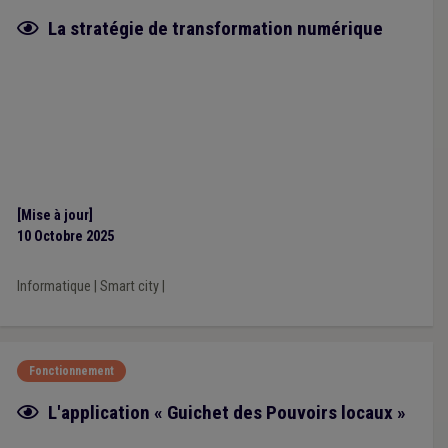
Fiche focus
La stratégie de transformation numérique
[Mise à jour]
10 Octobre 2025
Informatique
|
Smart city
|
Fonctionnement
Fiche focus
L'application « Guichet des Pouvoirs locaux »