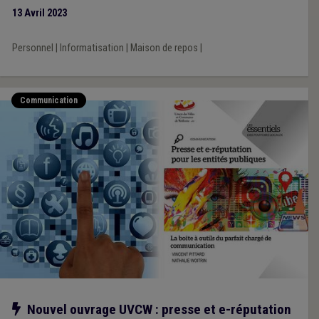
13 Avril 2023
Personnel
|
Informatisation
|
Maison de repos
|
Communication
Notre action
Nouvel ouvrage UVCW : presse et e-réputation