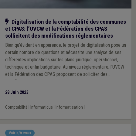
Notre action
Digitalisation de la comptabilité des communes
et CPAS: l’UVCW et la Fédération des CPAS
sollicitent des modifications réglementaires
Bien qu’évident en apparence, le projet de digitalisation pose un
certain nombre de questions et nécessite une analyse de ses
différentes implications sur les plans juridique, opérationnel,
technique et enfin budgétaire. Au niveau réglementaire, l’UVCW
et la Fédération des CPAS proposent de solliciter des
modifications au niveau du CDLD, de la loi organique des CPAS,
et des règlements généraux de la comptabilité communale
28 Juin 2023
(RGCC) (communes et CPAS).
Comptabilité
|
Informatique
|
Informatisation
|
Voirie/travaux