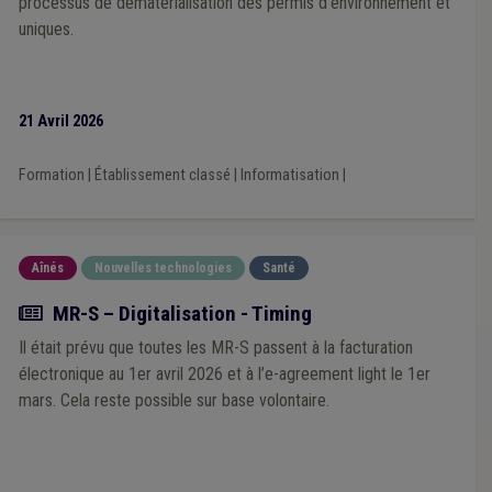
processus de dématérialisation des permis d’environnement et
uniques.
21 Avril 2026
Formation
|
Établissement classé
|
Informatisation
|
Aînés
Nouvelles technologies
Santé
Actualité
MR-S – Digitalisation - Timing
Il était prévu que toutes les MR-S passent à la facturation
électronique au 1er avril 2026 et à l’e-agreement light le 1er
mars. Cela reste possible sur base volontaire.