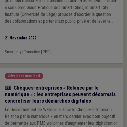
privé afin d’assurer leur transition durable et intelligente ? Grâce
à son 6ème Guide Pratique des Smart Cities, le Smart City
Institute (Université de Lège) propose d’aborder la question
des collaborations et partenariats public-privé et de lever le
voile sur cette question complexe.
21 Novembre 2022
Smart city
|
Transition
|
PPP
|
Développement local
Actualité
Chèques-entreprises « Relance par le
numérique » : les entreprises peuvent désormais
concrétiser leurs démarches digitales
Le Gouvernement de Wallonie a lancé le Chèque-Entreprise «
Relance par le numérique » en mars dernier avec pour objectif
de permettre aux PME wallonnes d’augmenter leur digitalisation