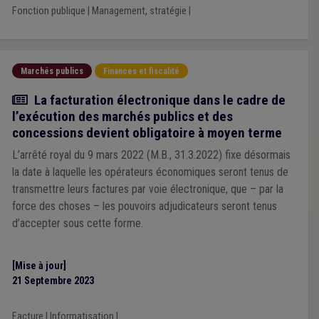
Fonction publique
|
Management, stratégie
|
Marchés publics
Finances et fiscalité
Actualité
La facturation électronique dans le cadre de
l’exécution des marchés publics et des
concessions devient obligatoire à moyen terme
L’arrêté royal du 9 mars 2022 (M.B., 31.3.2022) fixe désormais
la date à laquelle les opérateurs économiques seront tenus de
transmettre leurs factures par voie électronique, que – par la
force des choses – les pouvoirs adjudicateurs seront tenus
d’accepter sous cette forme.
[Mise à jour]
21 Septembre 2023
Facture
|
Informatisation
|