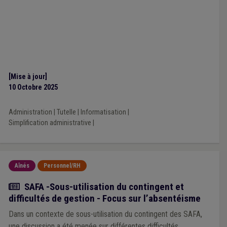
[Mise à jour]
10 Octobre 2025
Administration
|
Tutelle
|
Informatisation
|
Simplification administrative
|
Aînés
Personnel/RH
Actualité
SAFA -Sous-utilisation du contingent et
difficultés de gestion - Focus sur l’absentéisme
Dans un contexte de sous-utilisation du contingent des SAFA,
une discussion a été menée sur différentes difficultés