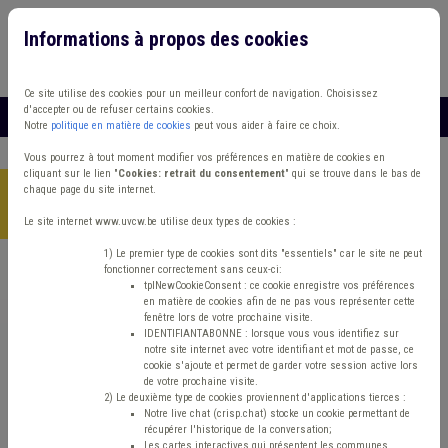
Informations à propos des cookies
Connexion
Vous travaillez dans un/une
Ce site utilise des cookies pour un meilleur confort de navigation. Choisissez
d'accepter ou de refuser certains cookies.
MENU
Notre
politique en matière de cookies
peut vous aider à faire ce choix.
Vous pourrez à tout moment modifier vos préférences en matière de cookies en
cliquant sur le lien "
Cookies: retrait du consentement
" qui se trouve dans le bas de
chaque page du site internet.
Accueil
> Absentéisme Management, stratégie Smart city
Informatisation
Le site internet www.uvcw.be utilise deux types de cookies :
1) Le premier type de cookies sont dits "essentiels" car le site ne peut
fonctionner correctement sans ceux-ci:
Trouver un contenu
tplNewCookieConsent : ce cookie enregistre vos préférences
en matière de cookies afin de ne pas vous représenter cette
fenêtre lors de votre prochaine visite.
Absentéisme Management, stratégie
IDENTIFIANTABONNE : lorsque vous vous identifiez sur
notre site internet avec votre identifiant et mot de passe, ce
Smart city Informatisation
cookie s'ajoute et permet de garder votre session active lors
de votre prochaine visite.
2) Le deuxième type de cookies proviennent d'applications tierces :
Notre live chat (crisp.chat) stocke un cookie permettant de
Matière(s) principale(s)
récupérer l'historique de la conversation;
Les cartes interactives qui présentent les communes