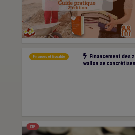
Notre action
Financement des z
Finances et fiscalité
wallon se concrétisen
ISP