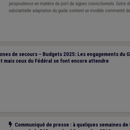
jurisprudence en matière de port de signes convictionnels. Outre de la théorie, cette
substantielle adaptation du guide contient un modèle commenté d
travail mis à jour, articulé avec le modèle de statut général du per
l’UVCW, ainsi qu’un nouveau modèle de règlement de télétravail.
ones de secours – Budgets 2025: Les engagements du 
t mais ceux du Fédéral se font encore attendre
Notre action
Communiqué de presse : à quelques semaines de l