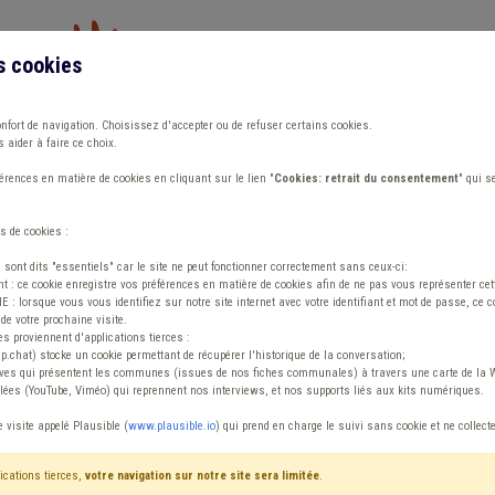
s cookies
Vous travaillez dans un/une
onfort de navigation. Choisissez d'accepter ou de refuser certains cookies.
 aider à faire ce choix.
ions
Publications
Outils
Fiches communa
rences en matière de cookies en cliquant sur le lien "
Cookies: retrait du consentement
" qui s
s de cookies :
onnel
s sont dits "essentiels" car le site ne peut fonctionner correctement sans ceux-ci:
 : ce cookie enregistre vos préférences en matière de cookies afin de ne pas vous représenter cette
 lorsque vous vous identifiez sur notre site internet avec votre identifiant et mot de passe, ce co
de votre prochaine visite.
ntenu
es proviennent d'applications tierces :
sp.chat) stocke un cookie permettant de récupérer l'historique de la conversation;
tives qui présentent les communes (issues de nos fiches communales) à travers une carte de la W
ées (YouTube, Viméo) qui reprennent nos interviews, et nos supports liés aux kits numériques.
ie Smart city Personnel
e visite appelé Plausible (
www.plausible.io
) qui prend en charge le suivi sans cookie et ne collect
ications tierces,
votre navigation sur notre site sera limitée
.
tenu
Avis / Actions