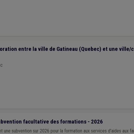
Réfugié
(1)
Repas à domicile
(1)
Service à domicile
(1)
FRIC
(1)
Forê
mmunes
(1)
Réseau
(1)
DPD
(1)
Publication
(1)
Arbres et haies
(1)
C
 intelligent
(1)
DPI
(1)
Allocation sociale
(1)
Article 60/61
(1)
Assur
 de jour
(1)
Circuit court
(1)
Circulaire budgétaire
(1)
Comité de directio
Notaire
(1)
Pénibilité au travail
(1)
Forem
(1)
Fracture numérique
(1)
utière
(1)
Signalisation
(1)
Revenu garanti
(1)
Ruralité
(1)
Sanction a
Urbanisme
(1)
Accident du travail
(1)
ADL
(1)
Bibliothèque
(1)
Agr
Assainissement
(1)
Association sans but lucratif (ASBL)
(1)
Banque
(1)
ration entre la ville de Gatineau (Quebec) et une ville
oration transfrontalière
(1)
Collège
(1)
Commune
(1)
Communication
(
onale
(1)
Climat
(1)
Mobilité active
(1)
Covoiturage
(1)
Décentralisati
ec
Mobilier urbain
(1)
Maribel social
(1)
Média
(1)
PPP
(1)
Participation 
)
Pollution
(1)
Photovoltaïque
(1)
Protection de la nature
(1)
Provin
esponsabilité
(1)
Responsabilité civile
(1)
Europe
(1)
Enquête
(1)
Ex
1)
Fiscalité
(1)
Folklore
(1)
Fonction consultative
(1)
Horaire
(1)
Im
aladie professionnelle
(1)
Maltraitance
(1)
Jeunesse
(1)
Insertion soci
bvention facultative des formations - 2026
nt une subvention sur 2026 pour la formation aux services d'aides aux fa