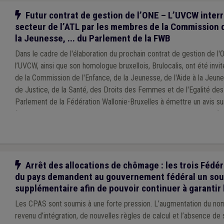
Notre action
Futur contrat de gestion de l’ONE – L’UVCW interr
secteur de l’ATL par les membres de la Commission d
la Jeunesse, ... du Parlement de la FWB
Dans le cadre de l'élaboration du prochain contrat de gestion de l
l’UVCW, ainsi que son homologue bruxellois, Brulocalis, ont été inv
de la Commission de l'Enfance, de la Jeunesse, de l'Aide à la Jeun
de Justice, de la Santé, des Droits des Femmes et de l'Egalité de
Parlement de la Fédération Wallonie-Bruxelles à émettre un avis su
(accueil extrascolaire, centres de vacances et écoles de devoirs).
Notre action
Arrêt des allocations de chômage : les trois Fédé
du pays demandent au gouvernement fédéral un sou
supplémentaire afin de pouvoir continuer à garantir 
Les CPAS sont soumis à une forte pression. L’augmentation du no
revenu d’intégration, de nouvelles règles de calcul et l’absence de simplification