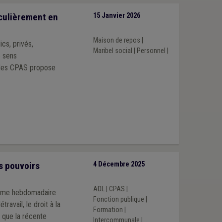
iculièrement en
15 Janvier 2026
Maison de repos
|
cs, privés,
Maribel social
|
Personnel
|
e sens
 des CPAS propose
s pouvoirs
4 Décembre 2025
ADL
|
CPAS
|
égime hebdomadaire
Fonction publique
|
travail, le droit à la
Formation
|
 que la récente
Intercommunale
|
...