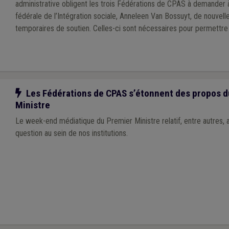
administrative obligent les trois Fédérations de CPAS à demander à la Mini
fédérale de l’Intégration sociale, Anneleen Van Bossuyt, de nouvel
temporaires de soutien. Celles-ci sont nécessaires pour permettr
garantir leur service au cours des prochains mois.
Notre action
Les Fédérations de CPAS s’étonnent des propos d
Ministre
Le week-end médiatique du Premier Ministre relatif, entre autres,
question au sein de nos institutions.