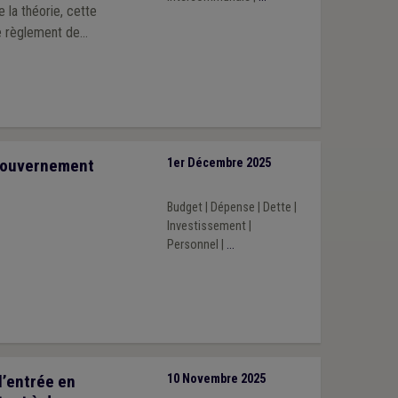
e règlement de
sonnel rédigé par
Gouvernement
1er Décembre 2025
Budget
|
Dépense
|
Dette
|
Investissement
|
Personnel
|
...
’entrée en
10 Novembre 2025