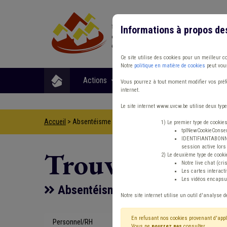
Informations à propos de
Ce site utilise des cookies pour un meilleur c
Notre
politique en matière de cookies
peut vous
Actions
Matières
Format
Vous pourrez à tout moment modifier vos préfé
internet.
Le site internet www.uvcw.be utilise deux type
Accueil
> Absentéisme Management, stratégie Smart city Pers
1) Le premier type de cookie
tplNewCookieConsent
IDENTIFIANTABONNE :
session active lors 
Trouver un co
2) Le deuxième type de cooki
Notre live chat (cri
Les cartes interac
Les vidéos encapsul
Absentéisme Management, stratég
Notre site internet utilise un outil d'analyse d
En refusant nos cookies provenant d'appl
Personnel/RH
Type de con
Vous ne
pourrez pas
consulter