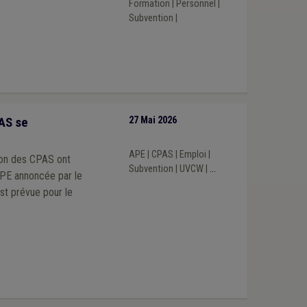
Formation
|
Personnel
|
Subvention
|
AS se
27 Mai 2026
APE
|
CPAS
|
Emploi
|
ion des CPAS ont
Subvention
|
UVCW
|
...
APE annoncée par le
est prévue pour le