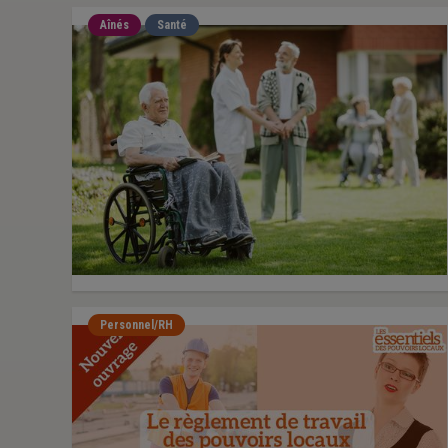
Aînés
Santé
Personnel/RH