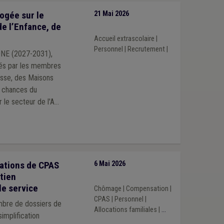
ogée sur le
21 Mai 2026
e l’Enfance, de
Accueil extrascolaire
|
Personnel
|
Recrutement
|
'ONE (2027-2031),
ités par les membres
esse, des Maisons
s chances du
r le secteur de l'ATL
rations de CPAS
6 Mai 2026
tien
le service
Chômage
|
Compensation
|
CPAS
|
Personnel
|
mbre de dossiers de
Allocations familiales
|
...