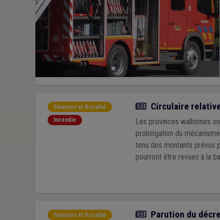
Actualité
Circulaire relati
Finances et fiscalité
Incendie
Les provinces wallonnes on
prolongation du mécanisme
tenu des montants prévus p
pourront être revues à la ba
Actualité
Parution du décre
Finances et fiscalité