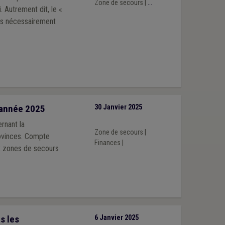
Zone de secours
|
...
 Autrement dit, le «
pas nécessairement
l’année 2025
30 Janvier 2025
rnant la
Zone de secours
|
ovinces. Compte
Finances
|
ux zones de secours
s les
6 Janvier 2025