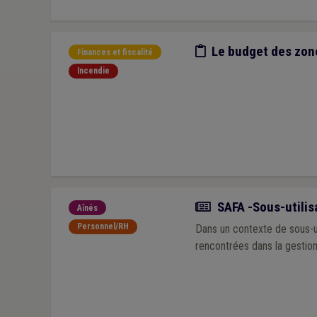
Etude/chiffres
Le budget des zon
Finances et fiscalité
Incendie
Actualité
SAFA -Sous-utilisa
Aînés
Personnel/RH
Dans un contexte de sous-ut
rencontrées dans la gestio