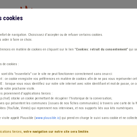
s cookies
Vous travaillez dans un/une
onfort de navigation. Choisissez d'accepter ou de refuser certains cookies.
 aider à faire ce choix.
ions
Publications
Outils
Fiches communa
rences en matière de cookies en cliquant sur le lien "
Cookies: retrait du consentement
" qui s
s de cookies :
 de secours
s sont dits "essentiels" car le site ne peut fonctionner correctement sans ceux-ci:
 : ce cookie enregistre vos préférences en matière de cookies afin de ne pas vous représenter cette
 lorsque vous vous identifiez sur notre site internet avec votre identifiant et mot de passe, ce co
de votre prochaine visite.
ntenu
es proviennent d'applications tierces :
sp.chat) stocke un cookie permettant de récupérer l'historique de la conversation;
tives qui présentent les communes (issues de nos fiches communales) à travers une carte de la W
ées (YouTube, Viméo) qui reprennent nos interviews, et nos supports liés aux kits numériques.
ie Smart city Zone de secours
e visite appelé Plausible (
www.plausible.io
) qui prend en charge le suivi sans cookie et ne collect
ications tierces,
votre navigation sur notre site sera limitée
.
tenu
Avis / Actions