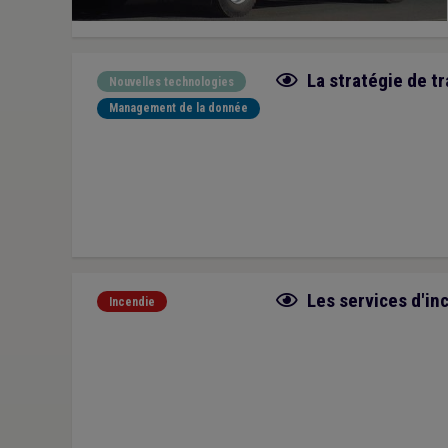
Fiche focus
La stratégie de t
Nouvelles technologies
Management de la donnée
Fiche focus
Les services d'in
Incendie