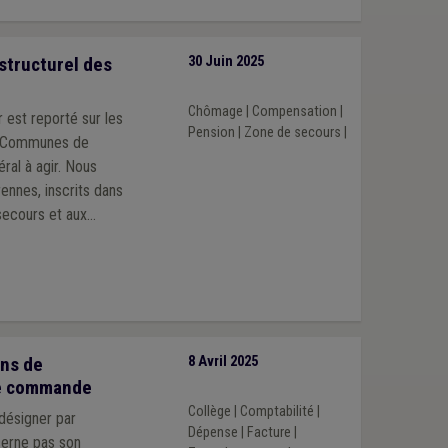
structurel des
30 Juin 2025
Chômage
|
Compensation
|
 est reporté sur les
Pension
|
Zone de secours
|
et Communes de
 agir. Nous
ennes, inscrits dans
secours et aux
citoyens, dans le
gée est la condition
ximité et la
durable que notre
ons de
8 Avril 2025
de commande
Collège
|
Comptabilité
|
 désigner par
Dépense
|
Facture
|
cerne pas son