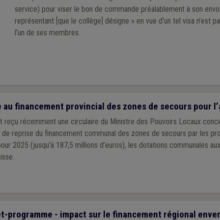
service) pour viser le bon de commande préalablement à son envoi.
représentant [que le collège] désigne » en vue d’un tel visa n’est 
l’un de ses membres.
ve au financement provincial des zones de secours pour 
t reçu récemment une circulaire du Ministre des Pouvoirs Locaux conce
 de reprise du financement communal des zones de secours par les pr
our 2025 (jusqu'à 187,5 millions d’euros), les dotations communales a
isse.
t-programme - impact sur le financement régional enver