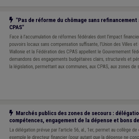
Notre action
"Pas de réforme du chômage sans refinancement 
CPAS"
Face à l’accumulation de réformes fédérales dont l’impact financier
pouvoirs locaux sans compensation suffisante, l’Union des Villes 
Wallonie et la Fédération des CPAS appellent le Gouvernement fédéral à
demandons des engagements budgétaires clairs, structurels et pér
la législation, permettant aux communes, aux CPAS, aux zones de 
zones de police de remplir leurs missions essentielles auprès des 
respect des équilibres financiers locaux. Cette responsabilité parta
indispensable pour préserver la cohésion sociale, la sécurité de pro
capacité d’action des pouvoirs locaux dans la transition sociale et 
société exige. L’Union des Villes et Communes de Wallonie asbl reste pleinement
vigilante et disponible pour travailler avec le Gouvernement fédéral afin de trouver des
Notre action
Marchés publics des zones de secours : délégati
solutions concrètes, réalistes et équilibrées.
compétences, engagement de la dépense et bons 
La délégation prévue par l’article 56, al., 1er, permet au collège de
exemple le directeur financier (pour autant que la dépense ne con