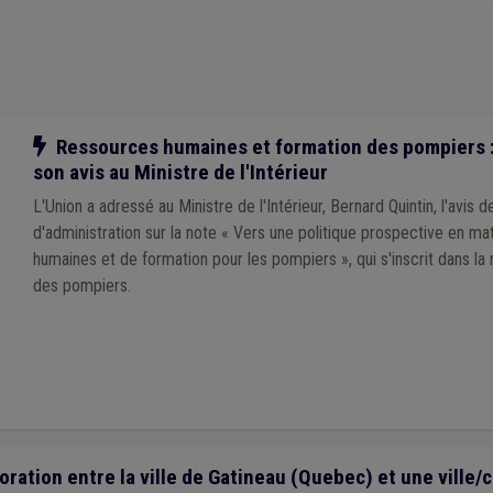
communes
(1)
Politique de la ville
(1)
Aîné
(1)
Photovoltaïque
(1)
Plan
)
Observatoire des finances communales
(1)
Ordre public
(1)
PPP
(1)
Notre action
Ressources humaines et formation des pompiers : 
son avis au Ministre de l'Intérieur
L'Union a adressé au Ministre de l'Intérieur, Bernard Quintin, l'avis 
d'administration sur la note « Vers une politique prospective en matière de ressources
humaines et de formation pour les pompiers », qui s'inscrit dans la 
des pompiers.
ration entre la ville de Gatineau (Quebec) et une ville