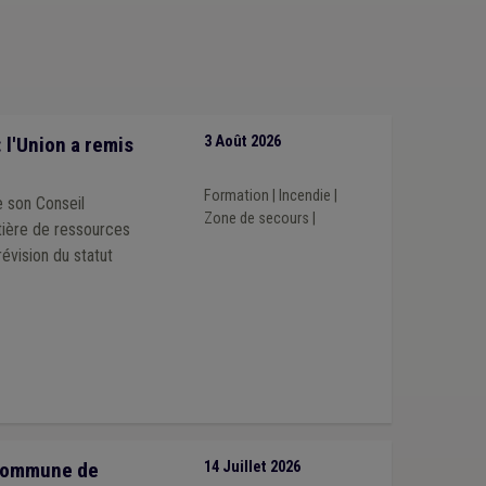
 catastrophe
(1)
Espèce invasive
(1)
Média
(1)
Participation des citoyens
(1)
Pauvreté
(1)
l'Union a remis
3 Août 2026
Formation
|
Incendie
|
de son Conseil
Zone de secours
|
révision du statut
/commune de
14 Juillet 2026