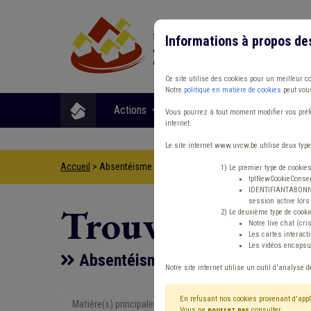
Informations à propos de
Ce site utilise des cookies pour un meilleur c
Notre
politique en matière de cookies
peut vous
Actions
Matières
Format
Vous pourrez à tout moment modifier vos préfé
internet.
Le site internet www.uvcw.be utilise deux type
Accueil
> Absentéisme Management, stratégie Smart city Zone
1) Le premier type de cookie
tplNewCookieConsent
IDENTIFIANTABONNE :
session active lors 
Trouver un co
2) Le deuxième type de cooki
Notre live chat (cri
Les cartes interac
Les vidéos encapsul
Absentéisme Management, stratég
Notre site internet utilise un outil d'analyse d
En refusant nos cookies provenant d'appl
Matière(s) principale(s)
Type de con
Vous ne
pourrez pas
consulter