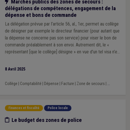
Notre action
Marchés publics des zones de secours :
délégations de compétences, engagement de la
dépense et bons de commande
La délégation prévue par l’article 56, al., 1er, permet au collège
de désigner par exemple le directeur financier (pour autant que
la dépense ne concerne pas son service) pour viser le bon de
commande préalablement à son envoi. Autrement dit, le «
représentant [que le collège] désigne » en vue d’un tel visa n’est
pas nécessairement l’un de ses membres.
8 Avril 2025
Collège
|
Comptabilité
|
Dépense
|
Facture
|
Zone de secours
|
...
Finances et fiscalité
Police locale
Etude/chiffres
Le budget des zones de police