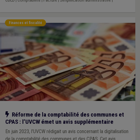
CDLD
|
Comptabilité
|
Facture
|
Simplification administrative
|
Finances et fiscalité
Notre action
Réforme de la comptabilité des communes et
CPAS : l’UVCW émet un avis supplémentaire
En juin 2023, l’UVCW rédigait un avis concernant la digitalisation
de la comptabilité des communes et des CPAS. Cet avis