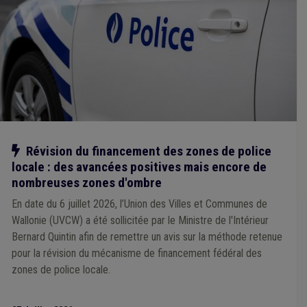
Rénovation énergétique
(1)
Planification d'urgence
(1)
Chauffage
(1)
Crise énergétique
(1)
Supracommunalité
(1)
Synergie commune / CPAS
(1)
UVCW
(1)
Politique de l'énergie
(1)
Accident du travail
(1)
Cadastre
(1)
Cahier des charges
(1)
Carrière
(1)
Chantier
(1)
Association sans but lucratif (ASBL)
(1)
Assurance
(1)
Agent statutaire
(1)
Agrément
(1)
Aide médicale urgente
(1)
Aide sociale
(1)
Congé
(1)
Comité C
(1)
Commune
(1)
Communication
(1)
E-gov
(1)
Emploi
(1)
Enfance
(1)
Entrepreneur
(1)
Notre action
Révision du financement des zones de police
Entreprise
(1)
Conseil de police
(1)
Contrat de travail
(1)
locale : des avancées positives mais encore de
Développement local
(1)
Média
(1)
Mandataire
(1)
Gouvernance
(1)
Grades légaux
(1)
IPP
(1)
Incendie
(1)
nombreuses zones d'ombre
Fonction publique
(1)
PEB
(1)
ONSSAPL
(1)
En date du 6 juillet 2026, l’Union des Villes et Communes de
Participation des citoyens
(1)
Pécule de vacances
(1)
Wallonie (UVCW) a été sollicitée par le Ministre de l'Intérieur
Responsabilité civile
(1)
Revenu garanti
(1)
Bernard Quintin afin de remettre un avis sur la méthode retenue
Sanction administrative communale (SAC)
(1)
Santé
(1)
Secret professionnel
(1)
Protection civile
(1)
pour la révision du mécanisme de financement fédéral des
Province
(1)
Recouvrement
(1)
zones de police locale.