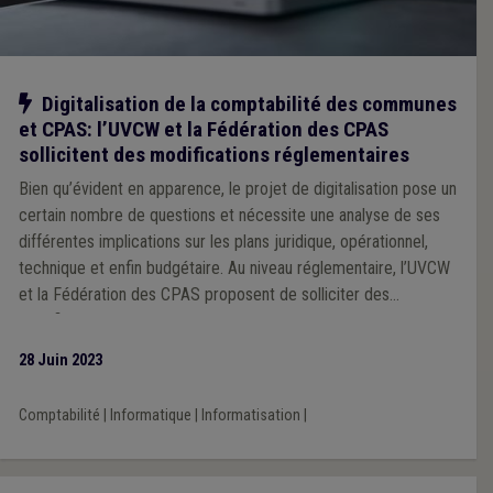
Notre action
Digitalisation de la comptabilité des communes
et CPAS: l’UVCW et la Fédération des CPAS
sollicitent des modifications réglementaires
Bien qu’évident en apparence, le projet de digitalisation pose un
certain nombre de questions et nécessite une analyse de ses
différentes implications sur les plans juridique, opérationnel,
technique et enfin budgétaire. Au niveau réglementaire, l’UVCW
et la Fédération des CPAS proposent de solliciter des
modifications au niveau du CDLD, de la loi organique des CPAS,
et des règlements généraux de la comptabilité communale
28 Juin 2023
(RGCC) (communes et CPAS).
Comptabilité
|
Informatique
|
Informatisation
|