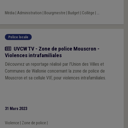
Média
|
Administration
|
Bourgmestre
|
Budget
|
Collège
|
...
Police locale
Actualité
UVCW TV - Zone de police Mouscron -
Violences intrafamiliales
Découvrez un reportage réalisé par l'Union des Villes et
Communes de Wallonie concernant la zone de police de
Mouscron et sa cellule VIF, pour violences intrafamiliales.
31 Mars 2023
Violence
|
Zone de police
|