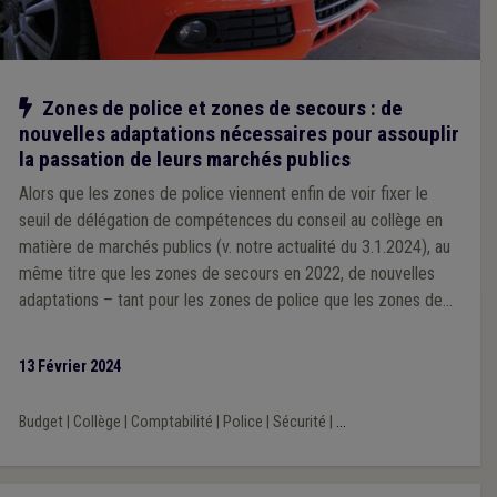
Notre action
Zones de police et zones de secours : de
nouvelles adaptations nécessaires pour assouplir
la passation de leurs marchés publics
Alors que les zones de police viennent enfin de voir fixer le
seuil de délégation de compétences du conseil au collège en
matière de marchés publics (v. notre actualité du 3.1.2024), au
même titre que les zones de secours en 2022, de nouvelles
adaptations – tant pour les zones de police que les zones de
secours – s’avèrent nécessaire pour assouplir la passation de
leur marchés publics. C’est en ce sens que l’UVCW, avec ses
13 Février 2024
associations-sœurs Brulocalis et la VVSG, viennent de
s’adresser à la Ministre de l’Intérieur.
Budget
|
Collège
|
Comptabilité
|
Police
|
Sécurité
|
...