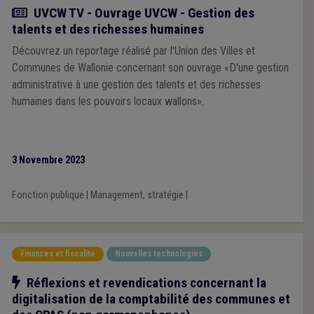
Actualité
UVCW TV - Ouvrage UVCW - Gestion des
talents et des richesses humaines
Découvrez un reportage réalisé par l'Union des Villes et
Communes de Wallonie concernant son ouvrage «D'une gestion
administrative à une gestion des talents et des richesses
humaines dans les pouvoirs locaux wallons».
3 Novembre 2023
Fonction publique
|
Management, stratégie
|
Finances et fiscalité
Nouvelles technologies
Notre action
Réflexions et revendications concernant la
digitalisation de la comptabilité des communes et