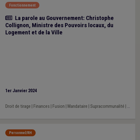
Fonctionnement
Article
La parole au Gouvernement: Christophe
Collignon, Ministre des Pouvoirs locaux, du
Logement et de la Ville
1er Janvier 2024
Droit de tirage
|
Finances
|
Fusion
|
Mandataire
|
Supracommunalité
|
...
Personnel/RH