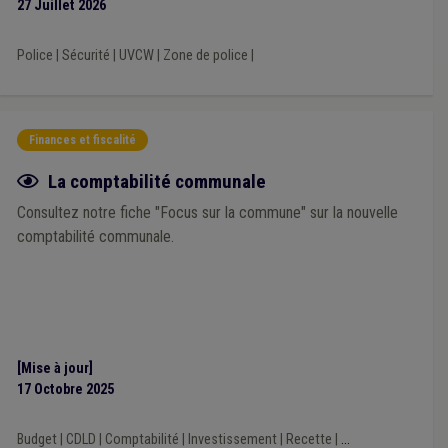
27 Juillet 2026
Police
|
Sécurité
|
UVCW
|
Zone de police
|
Finances et fiscalité
Fiche focus
La comptabilité communale
Consultez notre fiche "Focus sur la commune" sur la nouvelle
comptabilité communale.
[Mise à jour]
17 Octobre 2025
Budget
|
CDLD
|
Comptabilité
|
Investissement
|
Recette
|
...