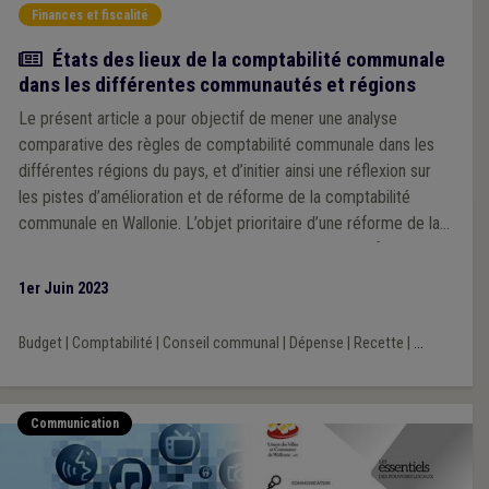
Finances et fiscalité
Article
États des lieux de la comptabilité communale
dans les différentes communautés et régions
Le présent article a pour objectif de mener une analyse
comparative des règles de comptabilité communale dans les
différentes régions du pays, et d’initier ainsi une réflexion sur
les pistes d’amélioration et de réforme de la comptabilité
communale en Wallonie. L’objet prioritaire d’une réforme de la
comptabilité consistant en sa digitalisation, ce point fera l’objet
d’une analyse spécifique et nous n’aborderons donc pas cet
1er Juin 2023
angle dans cet article.
Budget
|
Comptabilité
|
Conseil communal
|
Dépense
|
Recette
|
...
Communication