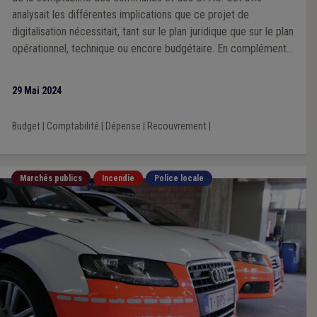
analysait les différentes implications que ce projet de
digitalisation nécessitait, tant sur le plan juridique que sur le plan
opérationnel, technique ou encore budgétaire. En complément
des adaptations réglementaires que l’UVCW proposait dans cet
avis, elle a poursuivi ses réflexions, en étroite collaboration
29 Mai 2024
avec la Fédération des directeurs financiers et la Fédération
des receveurs régionaux, en visant à optimiser la
Budget
|
Comptabilité
|
Dépense
|
Recouvrement
|
réglementation plus avant en termes de simplification
administrative et de cohérence.
Marchés publics
Incendie
Police locale