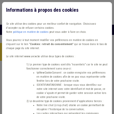
Informations à propos des cookies
Connexion
Vous travaillez dans un/une
Ce site utilise des cookies pour un meilleur confort de navigation. Choisissez
d'accepter ou de refuser certains cookies.
MENU
Notre
politique en matière de cookies
peut vous aider à faire ce choix.
Vous pourrez à tout moment modifier vos préférences en matière de cookies en
cliquant sur le lien "
Cookies: retrait du consentement
" qui se trouve dans le bas de
chaque page du site internet.
Accueil
> Absentéisme Management, stratégie Zone de police
Comptabilité
Le site internet www.uvcw.be utilise deux types de cookies :
1) Le premier type de cookies sont dits "essentiels" car le site ne peut
fonctionner correctement sans ceux-ci:
Trouver un contenu
tplNewCookieConsent : ce cookie enregistre vos préférences
en matière de cookies afin de ne pas vous représenter cette
fenêtre lors de votre prochaine visite.
Absentéisme Management, stratégie
IDENTIFIANTABONNE : lorsque vous vous identifiez sur
notre site internet avec votre identifiant et mot de passe, ce
Zone de police Comptabilité
cookie s'ajoute et permet de garder votre session active lors
de votre prochaine visite.
2) Le deuxième type de cookies proviennent d'applications tierces :
Notre live chat (crisp.chat) stocke un cookie permettant de
Matière(s) principale(s)
récupérer l'historique de la conversation;
Les cartes interactives qui présentent les communes