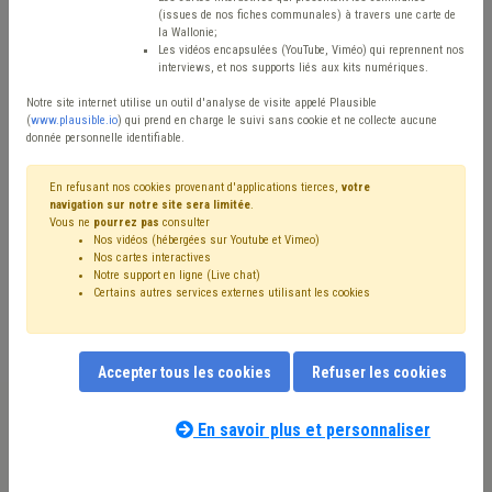
(issues de nos fiches communales) à travers une carte de
Type de contenu
la Wallonie;
Les vidéos encapsulées (YouTube, Viméo) qui reprennent nos
interviews, et nos supports liés aux kits numériques.
Avis / Actions
Notre site internet utilise un outil d'analyse de visite appelé Plausible
Réinitialiser
(
www.plausible.io
) qui prend en charge le suivi sans cookie et ne collecte aucune
donnée personnelle identifiable.
En refusant nos cookies provenant d'applications tierces,
votre
navigation sur notre site sera limitée
.
Filtrer cette requête avec des mots-clés
Vous ne
pourrez pas
consulter
Nos vidéos (hébergées sur Youtube et Vimeo)
Nos cartes interactives
Notre support en ligne (Live chat)
⇒ Zone de police
(
retirer le mot clé
)
Budget
(23)
Certains autres services externes utilisant les cookies
⇒ Comptabilité
(
retirer le mot clé
)
Personnel
(14)
Zone de secours
(13)
Sécurité
(12)
⇒ Absentéisme
(
retirer le mot clé
)
Recette
(7)
Accepter tous les cookies
Refuser les cookies
Finances
(7)
Police
(6)
Recrutement
(6)
Subvention
(6)
Dépense
(6)
Coronavirus
(6)
Formation
(5)
Informatique
(4)
Bourgmestre
(4)
En savoir plus et personnaliser
Administration
(4)
Collège
(4)
CPAS
(4)
Amende
(4)
Nos experts associés au terme que
Sécurité routière
(4)
Aide familiale
(3)
Subside
(3)
vous recherchez
(merci de prendre
Fusion
(3)
Conseil communal
(3)
Économie
(3)