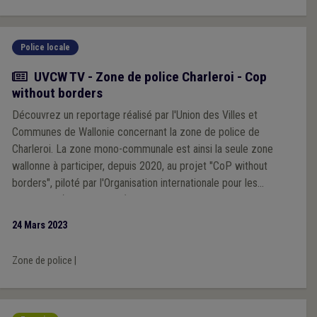
Police locale
Actualité
UVCW TV - Zone de police Charleroi - Cop
without borders
Découvrez un reportage réalisé par l'Union des Villes et
Communes de Wallonie concernant la zone de police de
Charleroi. La zone mono-communale est ainsi la seule zone
wallonne à participer, depuis 2020, au projet "CoP without
borders", piloté par l'Organisation internationale pour les
migrations (Nations Unies), qui tente de combattre la
discrimination.
24 Mars 2023
Zone de police
|