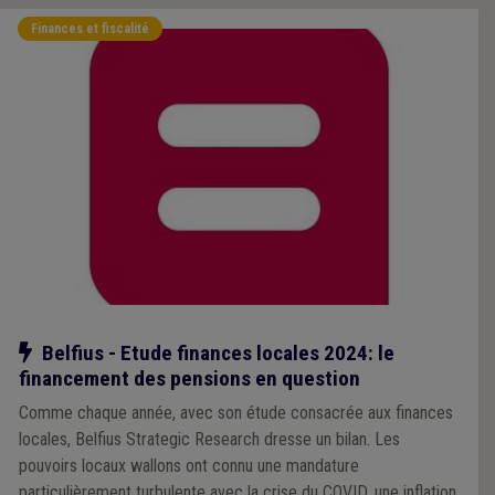
Finances et fiscalité
Notre action
Belfius - Etude finances locales 2024: le
financement des pensions en question
Comme chaque année, avec son étude consacrée aux finances
locales, Belfius Strategic Research dresse un bilan. Les
pouvoirs locaux wallons ont connu une mandature
particulièrement turbulente avec la crise du COVID, une inflation