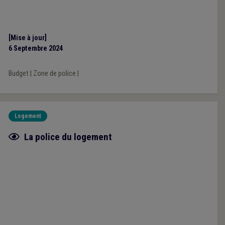
[Mise à jour]
6 Septembre 2024
Budget
|
Zone de police
|
Logement
Fiche focus
La police du logement