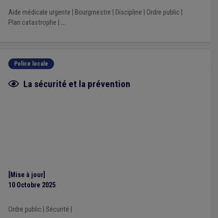
Aide médicale urgente
|
Bourgmestre
|
Discipline
|
Ordre public
|
Plan catastrophe
|
...
Police locale
Fiche focus
La sécurité et la prévention
[Mise à jour]
10 Octobre 2025
Ordre public
|
Sécurité
|