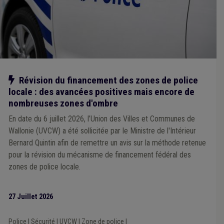
Fonction publique
(1)
Forain
(1)
Enfance
(1)
Enquête
(1)
Europe
(1)
Évaluation
(1)
Expropriation
(1)
Expulsion d'un logement
(1)
Fermeture / ouverture des magasins
(1)
Débit de boissons
(1)
Comptabilité
(1)
Congé
(1)
Développement durable
(1)
Discipline
(1)
Éclairage public
(1)
Égalité des chances
(1)
E-gov
(1)
CDLD
(1)
Canalisation
(1)
Cohésion sociale
(1)
Notre action
Révision du financement des zones de police
Contentieux
(1)
Contrat de travail
(1)
Covoiturage
(1)
locale : des avancées positives mais encore de
Comité C
(1)
Commune
(1)
Communication
(1)
nombreuses zones d'ombre
Additionnels communaux
(1)
Assainissement
(1)
Agrément
(1)
Cadastre
(1)
Cahier des charges
(1)
En date du 6 juillet 2026, l’Union des Villes et Communes de
Borne de rechargement
(1)
Approche administrative
(1)
Wallonie (UVCW) a été sollicitée par le Ministre de l'Intérieur
Drogue
(1)
Droit des biens
(1)
Sensibilisation
(1)
Bernard Quintin afin de remettre un avis sur la méthode retenue
Bâtiment
(1)
Supracommunalité
(1)
UVCW
(1)
Label
(1)
pour la révision du mécanisme de financement fédéral des
Forêt
(1)
Festivité
(1)
Sanitaire
(1)
Recours
(1)
zones de police locale.
Pouvoir adjudicateur
(1)
Démographie
(1)
Dépense
(1)
Droit de tirage
(1)
Horeca
(1)
Huissier
(1)
Immeuble insalubre
(1)
Incivilité
(1)
Indemnité
(1)
27 Juillet 2026
Police
|
Sécurité
|
UVCW
|
Zone de police
|