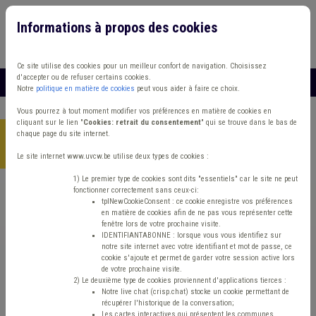
Informations à propos des cookies
Connexion
Vous travaillez dans un/une
Ce site utilise des cookies pour un meilleur confort de navigation. Choisissez
d'accepter ou de refuser certains cookies.
MENU
Notre
politique en matière de cookies
peut vous aider à faire ce choix.
Vous pourrez à tout moment modifier vos préférences en matière de cookies en
cliquant sur le lien "
Cookies: retrait du consentement
" qui se trouve dans le bas de
chaque page du site internet.
Accueil
> Absentéisme Management, stratégie Zone de police
Sécurité
Le site internet www.uvcw.be utilise deux types de cookies :
1) Le premier type de cookies sont dits "essentiels" car le site ne peut
fonctionner correctement sans ceux-ci:
Trouver un contenu
tplNewCookieConsent : ce cookie enregistre vos préférences
en matière de cookies afin de ne pas vous représenter cette
fenêtre lors de votre prochaine visite.
Absentéisme Management, stratégie
IDENTIFIANTABONNE : lorsque vous vous identifiez sur
notre site internet avec votre identifiant et mot de passe, ce
Zone de police Sécurité
cookie s'ajoute et permet de garder votre session active lors
de votre prochaine visite.
2) Le deuxième type de cookies proviennent d'applications tierces :
Notre live chat (crisp.chat) stocke un cookie permettant de
Matière(s) principale(s)
récupérer l'historique de la conversation;
Les cartes interactives qui présentent les communes