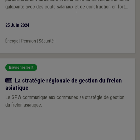
galopante avec des coûts salariaux et de construction en forte
hausse, une crise de l'énergie, et enfin des taux d'intérêt en
hausse.? Dans ce contexte difficile, les villes et communes ont
25 Juin 2024
fait preuve de résilience grâce à leur capacité à adapter leur
organisation et leurs priorités politiques aux nouvelles réalités
Énergie
|
Pension
|
Sécurité
|
au cours de la mandature communale.
Environnement
Actualité
La stratégie régionale de gestion du frelon
asiatique
Le SPW communique aux communes sa stratégie de gestion
du frelon asiatique.