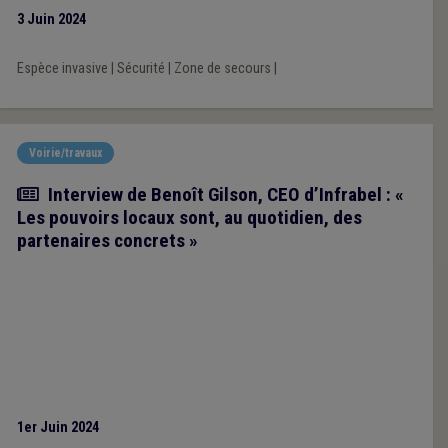
3 Juin 2024
Espèce invasive
|
Sécurité
|
Zone de secours
|
Voirie/travaux
Article
Interview de Benoît Gilson, CEO d’Infrabel : «
Les pouvoirs locaux sont, au quotidien, des
partenaires concrets »
1er Juin 2024