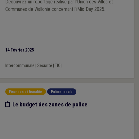
Découvrez un reportage réalisé par l'Union des Villes et
Communes de Wallonie concernant l'iMio Day 2025.
14 Février 2025
Intercommunale
|
Sécurité
|
TIC
|
Finances et fiscalité
Police locale
Etude/chiffres
Le budget des zones de police