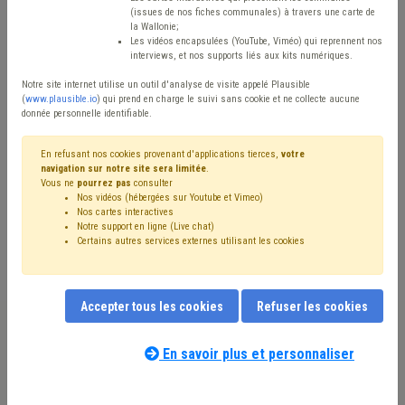
(issues de nos fiches communales) à travers une carte de
Type de contenu
la Wallonie;
Les vidéos encapsulées (YouTube, Viméo) qui reprennent nos
interviews, et nos supports liés aux kits numériques.
Avis / Actions
Notre site internet utilise un outil d'analyse de visite appelé Plausible
Réinitialiser
(
www.plausible.io
) qui prend en charge le suivi sans cookie et ne collecte aucune
donnée personnelle identifiable.
En refusant nos cookies provenant d'applications tierces,
votre
navigation sur notre site sera limitée
.
Filtrer cette requête avec des mots-clés
Vous ne
pourrez pas
consulter
Nos vidéos (hébergées sur Youtube et Vimeo)
Nos cartes interactives
Notre support en ligne (Live chat)
⇒ Sécurité
(
retirer le mot clé
)
Certains autres services externes utilisant les cookies
⇒ Zone de police
(
retirer le mot clé
)
Ordre public
(18)
Bourgmestre
(17)
Budget
(16)
Personnel
(15)
Zone de secours
(14)
Police
(13)
Voirie
(12)
Accepter tous les cookies
Refuser les cookies
Coronavirus
(11)
Finances
(10)
Insalubrité
(10)
⇒ Absentéisme
(
retirer le mot clé
)
Recrutement
(8)
Santé
(8)
Formation
(7)
CPAS
(7)
Sécurité routière
(6)
En savoir plus et personnaliser
Responsabilité
(6)
Pension
(6)
Signalisation
(5)
Notre expert(e) associé(e) au terme
Subvention
(5)
Amende
(5)
Trottoir
(5)
Emploi
(5)
que vous recherchez
(merci de prendre
Environnement
(5)
Collège
(5)
Vie privée
(5)