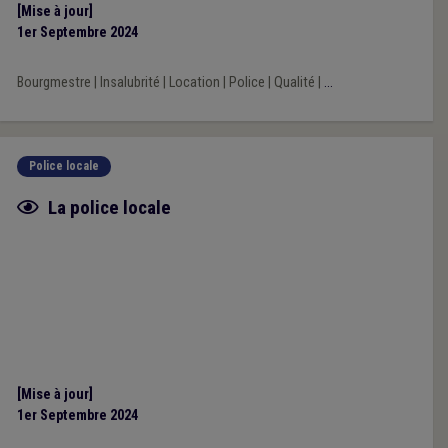
[Mise à jour]
1er Septembre 2024
Bourgmestre
|
Insalubrité
|
Location
|
Police
|
Qualité
|
...
Police locale
Fiche focus
La police locale
[Mise à jour]
1er Septembre 2024