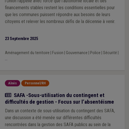
l’Union rappelle avec force que l’autonomie locale et des
financements stables restent les conditions essentielles pour
que les communes puissent répondre aux besoins de leurs
citoyens et relever les nombreux défis de la décennie à venir.
23 Septembre 2025
Aménagement du territoire
|
Fusion
|
Gouvernance
|
Police
|
Sécurité
|
...
Aînés
Personnel/RH
Actualité
SAFA -Sous-utilisation du contingent et
difficultés de gestion - Focus sur l’absentéisme
Dans un contexte de sous-utilisation du contingent des SAFA,
une discussion a été menée sur différentes difficultés
rencontrées dans la gestion des SAFA publics au sein de la