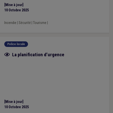
[Mise à jour]
10 Octobre 2025
Incendie
|
Sécurité
|
Tourisme
|
Police locale
Fiche focus
La planification d’urgence
[Mise à jour]
10 Octobre 2025