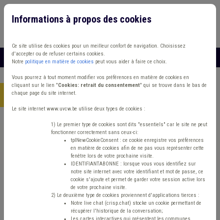
Informations à propos des cookies
Connexion
Vous travaillez dans un/une
Ce site utilise des cookies pour un meilleur confort de navigation. Choisissez
d'accepter ou de refuser certains cookies.
MENU
Notre
politique en matière de cookies
peut vous aider à faire ce choix.
Vous pourrez à tout moment modifier vos préférences en matière de cookies en
cliquant sur le lien "
Cookies: retrait du consentement
" qui se trouve dans le bas de
chaque page du site internet.
Accueil
> Bibliothèque Banque Musée Informatique
Le site internet www.uvcw.be utilise deux types de cookies :
Trouver un contenu
1) Le premier type de cookies sont dits "essentiels" car le site ne peut
fonctionner correctement sans ceux-ci:
tplNewCookieConsent : ce cookie enregistre vos préférences
en matière de cookies afin de ne pas vous représenter cette
Bibliothèque Banque Musée
fenêtre lors de votre prochaine visite.
IDENTIFIANTABONNE : lorsque vous vous identifiez sur
Informatique
notre site internet avec votre identifiant et mot de passe, ce
cookie s'ajoute et permet de garder votre session active lors
de votre prochaine visite.
2) Le deuxième type de cookies proviennent d'applications tierces :
Matière(s) principale(s)
Notre live chat (crisp.chat) stocke un cookie permettant de
récupérer l'historique de la conversation;
Les cartes interactives qui présentent les communes