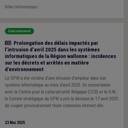
Délai
|
Informatique
|
Environnement
Actualité
Prolongation des délais impactés par
l’intrusion d’avril 2025 dans les systèmes
informatiques de la Région wallonne : incidences
sur les décrets et arrêtés en matière
d’environnement
Le SPW a été victime d’une intrusion d'ampleur dans son
système informatique au mois d’avril 2025. En concertation
avec le Centre pour la cybersécurité Belgique (CCB) et le G.W.,
le Comité stratégique du SPW a pris la décision le 17 avril 2025
de couper provisoirement toute connexion internet afin
d'évaluer le niveau de compromission du parc informatique et
d'entreprendre des mesures de sécurisation.
23 Mai 2025