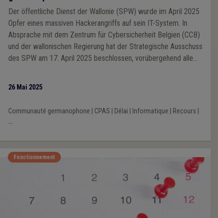
Der öffentliche Dienst der Wallonie (SPW) wurde im April 2025
Opfer eines massiven Hackerangriffs auf sein IT-System. In
Absprache mit dem Zentrum für Cybersicherheit Belgien (CCB)
und der wallonischen Regierung hat der Strategische Ausschuss
des SPW am 17. April 2025 beschlossen, vorübergehend alle
Internetverbindungen zu trennen, um den Grad der
Kompromittierung der IT-Infrastruktur zu bewerten und
26 Mai 2025
Sicherheitsmaßnahmen zu ergreifen. Vor dem Hintergrund der
zunehmenden Digitalisierung der öffentlichen Verwaltung sind
Communauté germanophone
|
CPAS
|
Délai
|
Informatique
|
Recours
|
auch die in den wallonischen Normen festgelegten Fristen, die
...
für die Dienststellen der Regierung, die öffentlichen Akteure,
die die IT-Umgebung des SPW nutzen, oder die Nutzer dieser
Dienste gelten, von diesem Vorfall betroffen. Daher sieht der
Fonctionnement
Erlass vom 15. Mai 2025 (M.B., 22.5.2025) vor, dass die in den
wallonischen gesetzlichen Normen festgelegten Fristen, die
von dem Eindringen in das IT-System des SPW im April 2025
betroffen sind, um 60 Tage verlängert werden, wenn: 1° sie
zwischen dem 17. April 2025 und dem 16. Juni 2025 beginnen