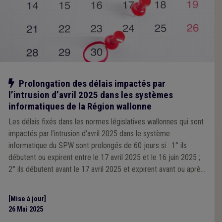
oder ablaufen; 2° sie vor dem 17. April 2025 beginnen und vor
oder nach dem 16. Juni 2025 ablaufen.
Notre action
Prolongation des délais impactés par
l’intrusion d’avril 2025 dans les systèmes
informatiques de la Région wallonne
Les délais fixés dans les normes législatives wallonnes qui sont
impactés par l’intrusion d’avril 2025 dans le système
informatique du SPW sont prolongés de 60 jours si : 1° ils
débutent ou expirent entre le 17 avril 2025 et le 16 juin 2025 ;
2° ils débutent avant le 17 avril 2025 et expirent avant ou après
le 16 juin 2025.
[Mise à jour]
26 Mai 2025