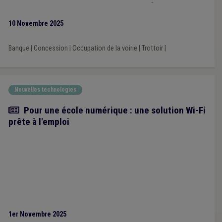
manière objective les zones mal desservies afin de pouvoir
définir des actions permettant d’améliorer la situation.
10 Novembre 2025
Banque
|
Concession
|
Occupation de la voirie
|
Trottoir
|
Nouvelles technologies
Article
Pour une école numérique : une solution Wi-Fi
prête à l'emploi
1er Novembre 2025