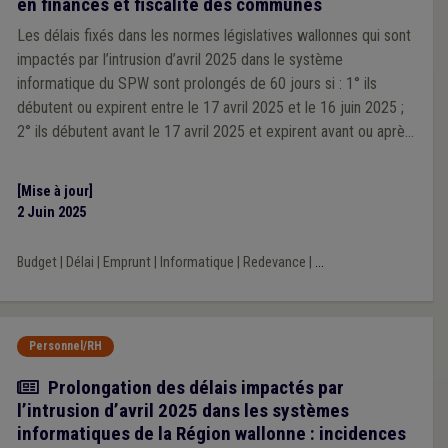
en finances et fiscalité des communes
Les délais fixés dans les normes législatives wallonnes qui sont
impactés par l’intrusion d’avril 2025 dans le système
informatique du SPW sont prolongés de 60 jours si : 1° ils
débutent ou expirent entre le 17 avril 2025 et le 16 juin 2025 ;
2° ils débutent avant le 17 avril 2025 et expirent avant ou après
le 16 juin 2025.
[Mise à jour]
2 Juin 2025
Budget
|
Délai
|
Emprunt
|
Informatique
|
Redevance
|
...
Personnel/RH
Actualité
Prolongation des délais impactés par
l’intrusion d’avril 2025 dans les systèmes
informatiques de la Région wallonne : incidences