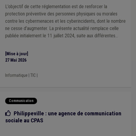
Handicapé
(1)
Fonction publique
(1)
Patrimoine
(1)
L’objectif de cette réglementation est de renforcer la
Mobilier urbain
(1)
Location
(1)
Infrastructure sportive
(1)
protection préventive des personnes physiques ou morales
Insertion sociale
(1)
Mise à disposition
(1)
contre les cybermenaces et les cyberincidents, dont le nombre
Transparence administrative
(1)
Ukraine
(1)
ne cesse d’augmenter. La présente actualité remplace celle
Plan de relance
(1)
publiée initialement le 11 juillet 2024, suite aux différentes
Spezifische Inhalte für deutschsprachige Gemeinden
(1)
Cybersécurité
(1)
Label
(1)
Chauffage
(1)
mises à jour de la FAQ du Centre pour la Cybersécurité
Get up Wallonia
(1)
Article 60/61
(1)
Carburant
(1)
Belgique.
[Mise à jour]
Centrale d'achat
(1)
Circulaire budgétaire
(1)
Amende
(1)
27 Mai 2026
Zone de police
(1)
Accueil extrascolaire
(1)
Urbanisme
(1)
Télétravail
(1)
Tourisme
(1)
Indépendant
(1)
Intelligence artificielle
(1)
Recours
(1)
Informatique
|
TIC
|
Dépense
(1)
Horeca
(1)
Communication
Bonne pratique
Philippeville : une agence de communication
sociale au CPAS