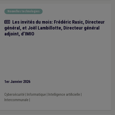
Nouvelles technologies
Article
Les invités du mois: Frédéric Rasic, Directeur
général, et Joël Lambillotte, Directeur général
adjoint, d’IMIO
1er Janvier 2026
Cybersécurité
|
Informatique
|
Intelligence artificielle
|
Intercommunale
|