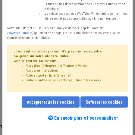
Type de contenu
(issues de nos fiches communales) à travers une carte de
la Wallonie;
Avis / Actions
Les vidéos encapsulées (YouTube, Viméo) qui reprennent nos
interviews, et nos supports liés aux kits numériques.
Réinitialiser
Notre site internet utilise un outil d'analyse de visite appelé Plausible
(
www.plausible.io
) qui prend en charge le suivi sans cookie et ne collecte aucune
donnée personnelle identifiable.
Filtrer cette requête avec des mots-clés
En refusant nos cookies provenant d'applications tierces,
votre
navigation sur notre site sera limitée
.
Vous ne
pourrez pas
consulter
Nos vidéos (hébergées sur Youtube et Vimeo)
⇒ Informatique
(
retirer le mot clé
)
Nos cartes interactives
Notre support en ligne (Live chat)
⇒ Banque
(
retirer le mot clé
)
Certains autres services externes utilisant les cookies
⇒ Bibliothèque
(
retirer le mot clé
)
Délai
(13)
Coronavirus
(13)
Fracture numérique
(8)
Informatisation
(8)
TIC
(8)
Centre culturel
(7)
CPAS
(7)
Accepter tous les cookies
Refuser les cookies
Communication
(7)
Intercommunale
(6)
Simplification administrative
(5)
Subvention
(5)
Piscine
(5)
⇒ Musée
(
retirer le mot clé
)
FWB
(4)
En savoir plus et personnaliser
Tutelle
(4)
Sécurité
(4)
Subside
(4)
E-gov
(4)
121 documents trouvés
|
Réinitialiser
Enseignement
(4)
Entreprise
(4)
Accessibilité
(4)
Administration
(3)
CoDT
(3)
Environnement
(3)