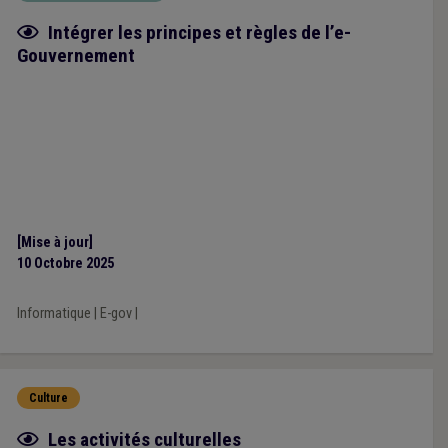
Fiche focus
Intégrer les principes et règles de l’e-
Gouvernement
[Mise à jour]
10 Octobre 2025
Informatique
|
E-gov
|
Culture
Fiche focus
Les activités culturelles