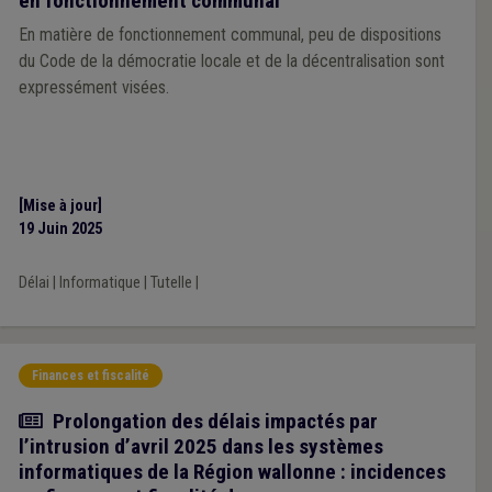
en fonctionnement communal
En matière de fonctionnement communal, peu de dispositions
du Code de la démocratie locale et de la décentralisation sont
expressément visées.
[Mise à jour]
19 Juin 2025
Délai
|
Informatique
|
Tutelle
|
Finances et fiscalité
Actualité
Prolongation des délais impactés par
l’intrusion d’avril 2025 dans les systèmes
informatiques de la Région wallonne : incidences