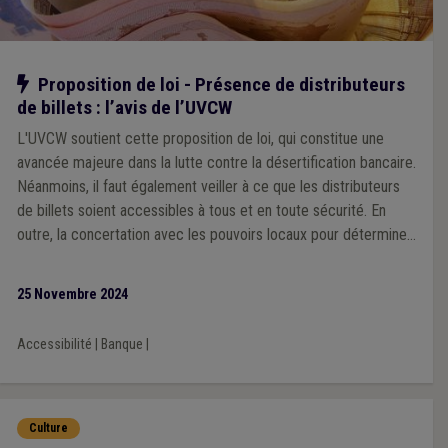
Notre action
Proposition de loi - Présence de distributeurs
de billets : l’avis de l’UVCW
L'UVCW soutient cette proposition de loi, qui constitue une
avancée majeure dans la lutte contre la désertification bancaire.
Néanmoins, il faut également veiller à ce que les distributeurs
de billets soient accessibles à tous et en toute sécurité. En
outre, la concertation avec les pouvoirs locaux pour déterminer
les emplacements des ATM doit être assurée.
25 Novembre 2024
Accessibilité
|
Banque
|
Culture