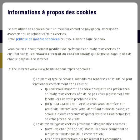
Informations à propos des cookies
Connexion
Vous travaillez dans un/une
Ce site utilise des cookies pour un meilleur confort de navigation. Choisissez
d'accepter ou de refuser certains cookies.
MENU
Notre
politique en matière de cookies
peut vous aider à faire ce choix.
Vous pourrez à tout moment modifier vos préférences en matière de cookies en
cliquant sur le lien "
Cookies: retrait du consentement
" qui se trouve dans le bas de
chaque page du site internet.
Accueil
> Bibliothèque Banque Musée Insertion sociale
Le site internet www.uvcw.be utilise deux types de cookies :
Trouver un contenu
1) Le premier type de cookies sont dits "essentiels" car le site ne peut
fonctionner correctement sans ceux-ci:
tplNewCookieConsent : ce cookie enregistre vos préférences
en matière de cookies afin de ne pas vous représenter cette
Bibliothèque Banque Musée Insertion
fenêtre lors de votre prochaine visite.
IDENTIFIANTABONNE : lorsque vous vous identifiez sur
sociale
notre site internet avec votre identifiant et mot de passe, ce
cookie s'ajoute et permet de garder votre session active lors
de votre prochaine visite.
2) Le deuxième type de cookies proviennent d'applications tierces :
ISP
Notre live chat (crisp.chat) stocke un cookie permettant de
récupérer l'historique de la conversation;
Les cartes interactives qui présentent les communes