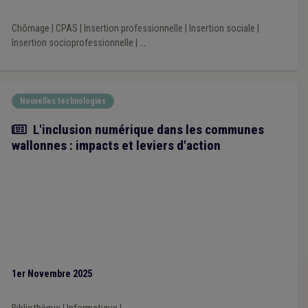
Chômage
|
CPAS
|
Insertion professionnelle
|
Insertion sociale
|
Insertion socioprofessionnelle
|
...
Nouvelles technologies
Article
L'inclusion numérique dans les communes
wallonnes : impacts et leviers d'action
1er Novembre 2025