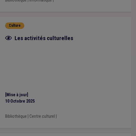
Bibliothèque
|
Informatique
|
Culture
Fiche focus
Les activités culturelles
[Mise à jour]
10 Octobre 2025
Bibliothèque
|
Centre culturel
|