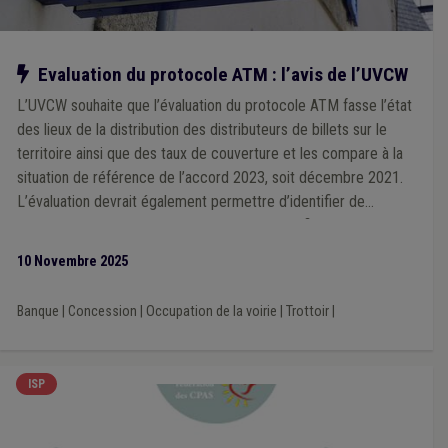
Notre action
Evaluation du protocole ATM : l’avis de l’UVCW
L’UVCW souhaite que l’évaluation du protocole ATM fasse l’état
des lieux de la distribution des distributeurs de billets sur le
territoire ainsi que des taux de couverture et les compare à la
situation de référence de l’accord 2023, soit décembre 2021.
L’évaluation devrait également permettre d’identifier de
manière objective les zones mal desservies afin de pouvoir
définir des actions permettant d’améliorer la situation.
10 Novembre 2025
Banque
|
Concession
|
Occupation de la voirie
|
Trottoir
|
ISP