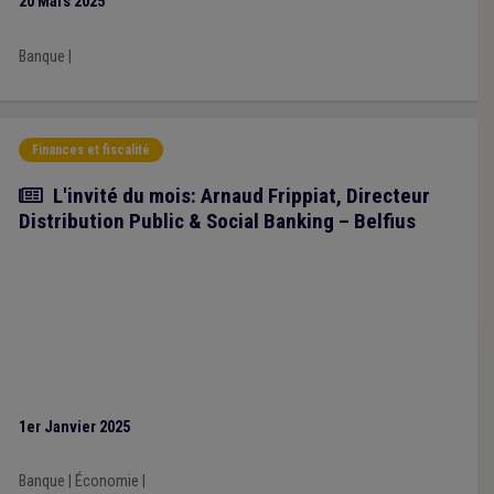
20 Mars 2025
Banque
|
Finances et fiscalité
Article
L'invité du mois: Arnaud Frippiat, Directeur
Distribution Public & Social Banking – Belfius
1er Janvier 2025
Banque
|
Économie
|