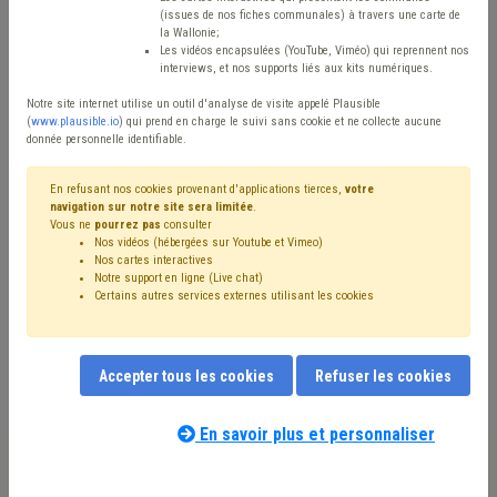
Type de contenu
(issues de nos fiches communales) à travers une carte de
la Wallonie;
Avis / Actions
Les vidéos encapsulées (YouTube, Viméo) qui reprennent nos
interviews, et nos supports liés aux kits numériques.
Réinitialiser
Notre site internet utilise un outil d'analyse de visite appelé Plausible
(
www.plausible.io
) qui prend en charge le suivi sans cookie et ne collecte aucune
donnée personnelle identifiable.
Filtrer cette requête avec des mots-clés
En refusant nos cookies provenant d'applications tierces,
votre
navigation sur notre site sera limitée
.
Vous ne
pourrez pas
consulter
Nos vidéos (hébergées sur Youtube et Vimeo)
⇒ Insertion sociale
(
retirer le mot clé
)
Nos cartes interactives
Notre support en ligne (Live chat)
⇒ Banque
(
retirer le mot clé
)
Certains autres services externes utilisant les cookies
⇒ Bibliothèque
(
retirer le mot clé
)
Coronavirus
(14)
CPAS
(11)
Insertion socioprofessionnelle
(10)
Insertion professionnelle
(9)
Subvention
(7)
Accepter tous les cookies
Refuser les cookies
Centre culturel
(7)
Emploi
(6)
Social
(5)
Piscine
(5)
⇒ Musée
(
retirer le mot clé
)
Fracture numérique
(4)
FWB
(4)
Économie
(4)
Entreprise
(4)
Culture
(4)
En savoir plus et personnaliser
Notre expert(e) associé(e) au terme
Accessibilité
(3)
Dette
(3)
Appel à projet
(3)
que vous recherchez
(merci de prendre
Contrat
(3)
Pauvreté
(3)
Santé
(3)
connaissance de notre
politique d'assistance-
Intégration sociale
(3)
Indemnité
(2)