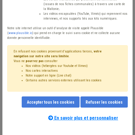
Type de contenu
(issues de nos fiches communales) à travers une carte de
la Wallonie;
Avis / Actions
Les vidéos encapsulées (YouTube, Viméo) qui reprennent nos
interviews, et nos supports liés aux kits numériques.
Réinitialiser
Notre site internet utilise un outil d'analyse de visite appelé Plausible
(
www.plausible.io
) qui prend en charge le suivi sans cookie et ne collecte aucune
donnée personnelle identifiable.
Filtrer cette requête avec des mots-clés
En refusant nos cookies provenant d'applications tierces,
votre
navigation sur notre site sera limitée
.
Vous ne
pourrez pas
consulter
Nos vidéos (hébergées sur Youtube et Vimeo)
⇒ CPAS
(
retirer le mot clé
)
Coronavirus
(38)
Budget
(34)
Nos cartes interactives
Notre support en ligne (Live chat)
Social
(28)
⇒ Dette
(
retirer le mot clé
)
Emploi
(27)
Certains autres services externes utilisant les cookies
Subvention
(26)
⇒ Fonds des communes
(
retirer le mot clé
)
⇒ Bibliothèque
(
retirer le mot clé
)
Aide sociale
(19)
Accepter tous les cookies
Refuser les cookies
Personnel
(19)
Investissement
(16)
Électricité
(16)
Dépense
(16)
Compensation
(15)
Recette
(15)
Chômage
(13)
Pauvreté
(13)
Formation
(13)
En savoir plus et personnaliser
Nos experts associés au terme que
Énergie
(13)
Gaz
(12)
Pension
(12)
Économie
(12)
vous recherchez
(merci de prendre
UVCW
(12)
Intégration sociale
(12)
Forem
(11)
connaissance de notre
politique d'assistance-
Appel à projet
(11)
Inondation
(11)
Entreprise
(10)