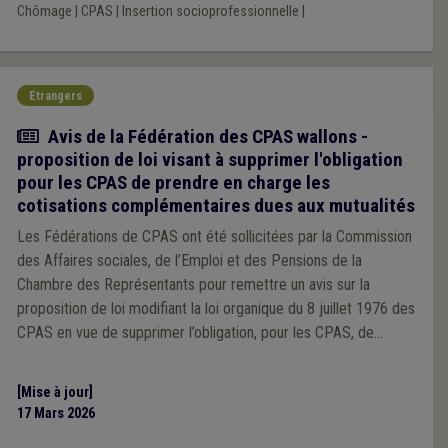
Chômage
|
CPAS
|
Insertion socioprofessionnelle
|
Etrangers
Actualité
Avis de la Fédération des CPAS wallons -
proposition de loi visant à supprimer l'obligation
pour les CPAS de prendre en charge les
cotisations complémentaires dues aux mutualités
Les Fédérations de CPAS ont été sollicitées par la Commission
des Affaires sociales, de l’Emploi et des Pensions de la
Chambre des Représentants pour remettre un avis sur la
proposition de loi modifiant la loi organique du 8 juillet 1976 des
CPAS en vue de supprimer l’obligation, pour les CPAS, de
prendre en charge les cotisations complémentaires dues aux
mutualités. Vous trouverez ci-dessous l’avis des Fédérations de
[Mise à jour]
CPAS wallons et bruxellois.
17 Mars 2026