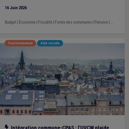
16 Juin 2026
Budget
|
Économie
|
Fiscalité
|
Fonds des communes
|
Pension
|
...
Fonctionnement
Aide sociale
Notre action
Intégration commune-CPAS : l'UVCW plaide