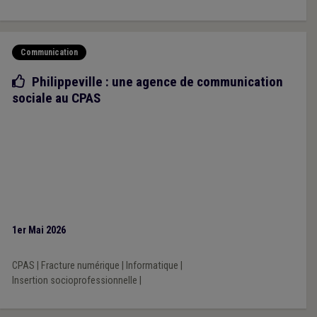
Communication
Bonne pratique
Philippeville : une agence de communication
sociale au CPAS
1er Mai 2026
CPAS
|
Fracture numérique
|
Informatique
|
Insertion socioprofessionnelle
|