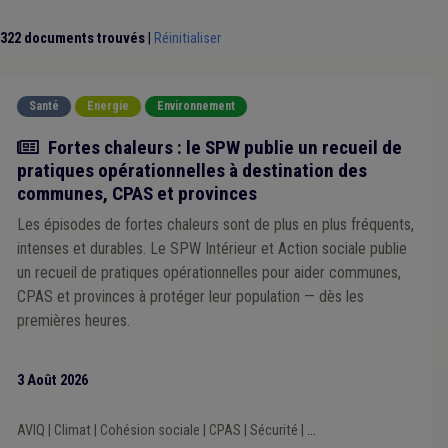
Sécurité
(4)
Revenu d'intégration
(4)
Sport
(4)
Recouvrement
(4)
Aide familiale
(4)
Travail social
(4)
322 documents trouvés
|
Réinitialiser
Zone de secours
(4)
DPI
(4)
Collège
(4)
Conseil de l'action sociale
(4)
Élection
(4)
DPR
(4)
Bois
(4)
Aide médicale urgente
(4)
Archives
(4)
ADL
(4)
Santé
Energie
Environnement
Mandataire
(4)
Insertion professionnelle
(4)
Mobilité
(4)
Enfance
(4)
Enquête
(4)
Fédasil
(4)
Hôpital
(4)
Actualité
Fortes chaleurs : le SPW publie un recueil de
Crise énergétique
(4)
PEFC
(3)
Immobilier
(3)
pratiques opérationnelles à destination des
Fonctionnement des organes
(3)
communes, CPAS et provinces
Fonctionnement du CPAS
(3)
Mineur étranger non accompagné (MENA)
(3)
Média
(3)
Les épisodes de fortes chaleurs sont de plus en plus fréquents,
Patrimoine
(3)
Additionnels communaux
(3)
intenses et durables. Le SPW Intérieur et Action sociale publie
Administration
(3)
Agrément
(3)
Climat
(3)
un recueil de pratiques opérationnelles pour aider communes,
Contrat de travail
(3)
Comité C
(3)
Commerce
(3)
CPAS et provinces à protéger leur population — dès les
Communication
(3)
Comptabilité
(3)
Titre-service
(3)
premières heures.
Tutelle
(3)
TVA
(3)
Audit
(3)
Régie
(3)
Règlement général sur la protection des données (RGPD)
(3)
Province
(3)
Rémunération
(3)
Responsabilité
(3)
3 Août 2026
Mazout
(3)
Redevance
(3)
Supracommunalité
(3)
Tarif social
(3)
Sensibilisation
(3)
Prix
(3)
AVIQ
|
Climat
|
Cohésion sociale
|
CPAS
|
Sécurité
|
...
Projet individualisé d'intégration sociale (PIIS)
(3)