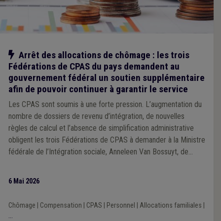
Notre action
Arrêt des allocations de chômage : les trois
Fédérations de CPAS du pays demandent au
gouvernement fédéral un soutien supplémentaire
afin de pouvoir continuer à garantir le service
Les CPAS sont soumis à une forte pression. L’augmentation du
nombre de dossiers de revenu d’intégration, de nouvelles
règles de calcul et l’absence de simplification administrative
obligent les trois Fédérations de CPAS à demander à la Ministre
fédérale de l’Intégration sociale, Anneleen Van Bossuyt, de
nouvelles mesures temporaires de soutien. Celles-ci sont
nécessaires pour permettre aux CPAS de garantir leur service
6 Mai 2026
au cours des prochains mois.
Chômage
|
Compensation
|
CPAS
|
Personnel
|
Allocations familiales
|
...