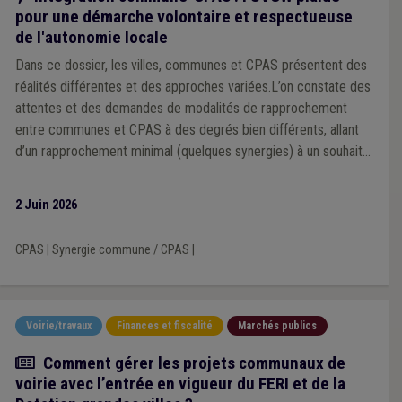
pour une démarche volontaire et respectueuse
de l'autonomie locale
Dans ce dossier, les villes, communes et CPAS présentent des
réalités différentes et des approches variées.L’on constate des
attentes et des demandes de modalités de rapprochement
entre communes et CPAS à des degrés bien différents, allant
d’un rapprochement minimal (quelques synergies) à un souhait
d’intégration complète, voire imposée.
2 Juin 2026
CPAS
|
Synergie commune / CPAS
|
Voirie/travaux
Finances et fiscalité
Marchés publics
Article
Comment gérer les projets communaux de
voirie avec l’entrée en vigueur du FERI et de la