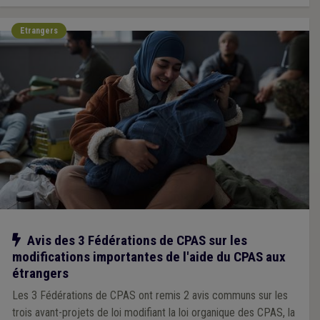
Etrangers
Notre action
Avis des 3 Fédérations de CPAS sur les
modifications importantes de l'aide du CPAS aux
étrangers
Les 3 Fédérations de CPAS ont remis 2 avis communs sur les
trois avant-projets de loi modifiant la loi organique des CPAS, la