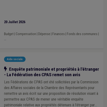
Conseil de police
(1)
Coopération internationale
(1)
Cultes
(1)
Communauté germanophone
(1)
Commune
(1)
Congé
(1)
Aidant proche
(1)
Assurance autonomie
(1)
Zone de police
(1)
Tourisme
(1)
Transport en commun
(1)
20 Juillet 2026
Accueil extrascolaire
(1)
Compteur intelligent
(1)
Constitution
(1)
Banque carrefour de la Sécurité Sociale
(1)
Centrale d'achat
(1)
Comité de direction
(1)
Budget
|
Compensation
|
Dépense
|
Finances
|
Fonds des communes
|
Régularisation
(1)
Règlement de travail
(1)
...
Radicalisme
(1)
Prix de l'énergie
(1)
Télétravail
(1)
Terrorisme
(1)
Syndicat
(1)
Taxi
(1)
Stationnement
(1)
Statistique
(1)
Responsabilité civile
(1)
Revenu garanti
(1)
Mise à disposition
(1)
Aide sociale
Tuteur énergie
(1)
Fonds social de l'eau
(1)
Planification d'urgence
(1)
Conseiller de l'action sociale
(1)
Notre action
Enquête patrimoniale et propriétés à l'étranger
Signature électronique
(1)
Bâtiment
(1)
- La Fédération des CPAS remet son avis
Conseiller logement
(1)
Voirie
(1)
IDESS
(1)
Les Fédérations de CPAS ont été sollicitées par la Commission
Repas à domicile
(1)
Fracture numérique
(1)
Horeca
(1)
des Affaires sociales de la Chambre des Représentants pour
Huissier
(1)
Immeuble insalubre
(1)
Mutualité
(1)
In-house
(1)
remettre un avis écrit sur une proposition de résolution visant à
permettre aux CPAS de mener une véritable enquête
patrimoniale relative aux propriétés détenues à l'étranger par