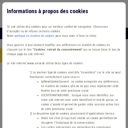
Informations à propos des cookies
Connexion
Vous travaillez dans un/une
Ce site utilise des cookies pour un meilleur confort de navigation. Choisissez
d'accepter ou de refuser certains cookies.
MENU
Notre
politique en matière de cookies
peut vous aider à faire ce choix.
Vous pourrez à tout moment modifier vos préférences en matière de cookies en
cliquant sur le lien "
Cookies: retrait du consentement
" qui se trouve dans le bas de
chaque page du site internet.
Accueil
> Bibliothèque Fonds des communes Dette CPAS
Le site internet www.uvcw.be utilise deux types de cookies :
Trouver un contenu
1) Le premier type de cookies sont dits "essentiels" car le site ne peut
fonctionner correctement sans ceux-ci:
tplNewCookieConsent : ce cookie enregistre vos préférences
en matière de cookies afin de ne pas vous représenter cette
Bibliothèque Fonds des communes
fenêtre lors de votre prochaine visite.
IDENTIFIANTABONNE : lorsque vous vous identifiez sur
Dette CPAS
notre site internet avec votre identifiant et mot de passe, ce
cookie s'ajoute et permet de garder votre session active lors
de votre prochaine visite.
2) Le deuxième type de cookies proviennent d'applications tierces :
Matière(s) principale(s)
Notre live chat (crisp.chat) stocke un cookie permettant de
récupérer l'historique de la conversation;
Les cartes interactives qui présentent les communes