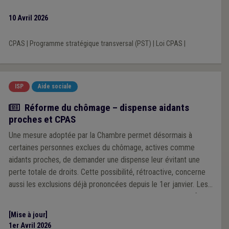
10 Avril 2026
CPAS
|
Programme stratégique transversal (PST)
|
Loi CPAS
|
ISP
Aide sociale
Actualité
Réforme du chômage – dispense aidants
proches et CPAS
Une mesure adoptée par la Chambre permet désormais à
certaines personnes exclues du chômage, actives comme
aidants proches, de demander une dispense leur évitant une
perte totale de droits. Cette possibilité, rétroactive, concerne
aussi les exclusions déjà prononcées depuis le 1er janvier. Les
personnes concernées doivent agir avant le 31 mars pour faire
valoir leurs droits.
[Mise à jour]
1er Avril 2026