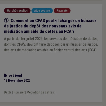
Marchés publics
Aide sociale
Pauvreté
Q/R
Comment un CPAS peut-il charger un huissier
de justice du dépôt des nouveaux avis de
médiation amiable de dettes au FCA ?
A partir du 1er juillet 2025, les services de médiation de dettes,
dont les CPAS, devront faire déposer, par un huissier de justice,
des avis de médiation amiable au fichier central des avis (FCA).
[Mise à jour]
19 Novembre 2025
Dette
|
Huissier
|
Médiation de dettes
|