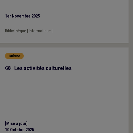
1er Novembre 2025
Bibliothèque
|
Informatique
|
Culture
Fiche focus
Les activités culturelles
[Mise à jour]
10 Octobre 2025