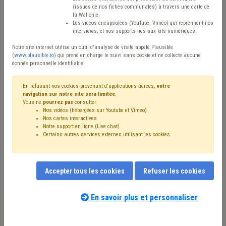
Type de contenu
(issues de nos fiches communales) à travers une carte de
la Wallonie;
Avis / Actions
Les vidéos encapsulées (YouTube, Viméo) qui reprennent nos
interviews, et nos supports liés aux kits numériques.
Réinitialiser
Notre site internet utilise un outil d'analyse de visite appelé Plausible
(
www.plausible.io
) qui prend en charge le suivi sans cookie et ne collecte aucune
donnée personnelle identifiable.
Filtrer cette requête avec des mots-clés
En refusant nos cookies provenant d'applications tierces,
votre
navigation sur notre site sera limitée
.
Vous ne
pourrez pas
consulter
Nos vidéos (hébergées sur Youtube et Vimeo)
⇒ Déchet
(
retirer le mot clé
)
Propreté publique
(36)
Nos cartes interactives
Notre support en ligne (Live chat)
⇒ Dette
(
retirer le mot clé
)
Certains autres services externes utilisant les cookies
⇒ Fonds des communes
(
retirer le mot clé
)
Budget
(23)
⇒ Bibliothèque
(
retirer le mot clé
)
Subvention
(22)
Coût-vérité
(21)
Délinquance environnementale
(19)
Accepter tous les cookies
Refuser les cookies
Taxe
(18)
Coronavirus
(16)
Subside
(14)
Pollution
(14)
Recette
(14)
Investissement
(13)
Inondation
(13)
Sols
(13)
Dépense
(13)
Appel à projet
(11)
En savoir plus et personnaliser
Nos experts associés au terme que
Économie
(11)
Assainissement
(10)
vous recherchez
(merci de prendre
Intercommunale
(10)
Compensation
(9)
Entreprise
(9)
connaissance de notre
politique d'assistance-
Développement durable
(8)
Chantier
(8)