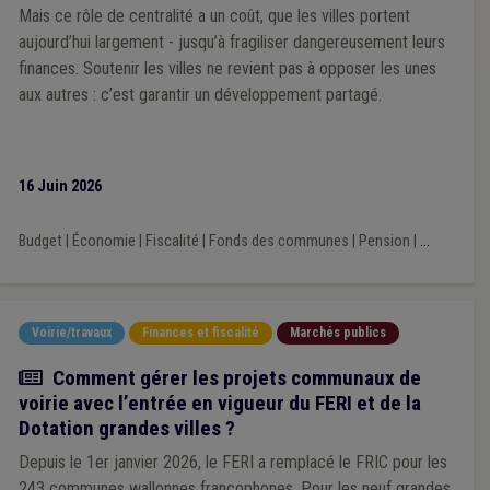
Mais ce rôle de centralité a un coût, que les villes portent
aujourd’hui largement - jusqu’à fragiliser dangereusement leurs
finances. Soutenir les villes ne revient pas à opposer les unes
aux autres : c’est garantir un développement partagé.
16 Juin 2026
Budget
|
Économie
|
Fiscalité
|
Fonds des communes
|
Pension
|
...
Voirie/travaux
Finances et fiscalité
Marchés publics
Article
Comment gérer les projets communaux de
voirie avec l’entrée en vigueur du FERI et de la
Dotation grandes villes ?
Depuis le 1er janvier 2026, le FERI a remplacé le FRIC pour les
243 communes wallonnes francophones. Pour les neuf grandes