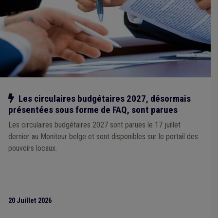
Accueil extrascolaire
(1)
Usufruit
(1)
Stationnement
(1)
Statistique
(1)
Smart city
(1)
Sans abri
(1)
Évaluation
(1)
Éolien
(1)
Fonction consultative
(1)
Fonction publique
(1)
Impétrants
(1)
Gouvernance
(1)
Hôpital
(1)
Horaire
(1)
Développement local
(1)
Élection
(1)
Enfance
(1)
Enseignement
(1)
Construction
(1)
Contentieux
(1)
Commerce
(1)
CDLD
(1)
Chasse
(1)
Bourgmestre
(1)
Cahier des charges
(1)
Banque
(1)
Bénévole
(1)
Ancrage local
(1)
Animal
(1)
Antenne
(1)
Notre action
Les circulaires budgétaires 2027, désormais
Aide médicale urgente
(1)
Aide sociale
(1)
présentées sous forme de FAQ, sont parues
Administration
(1)
Adoption
(1)
Agrément
(1)
Les circulaires budgétaires 2027 sont parues le 17 juillet
dernier au Moniteur belge et sont disponibles sur le portail des
pouvoirs locaux.
20 Juillet 2026