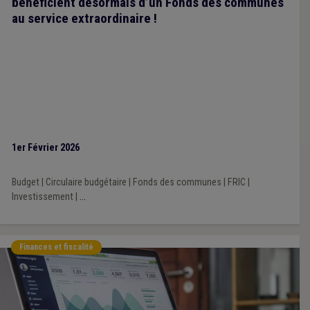
bénéficient désormais d’un Fonds des communes
au service extraordinaire !
1er Février 2026
Budget
|
Circulaire budgétaire
|
Fonds des communes
|
FRIC
|
Investissement
|
...
Finances et fiscalité