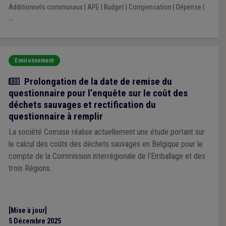
Additionnels communaux
|
APE
|
Budget
|
Compensation
|
Dépense
|
...
Environnement
Actualité
Prolongation de la date de remise du
questionnaire pour l’enquête sur le coût des
déchets sauvages et rectification du
questionnaire à remplir
La société Comase réalise actuellement une étude portant sur
le calcul des coûts des déchets sauvages en Belgique pour le
compte de la Commission interrégionale de l’Emballage et des
trois Régions.
[Mise à jour]
5 Décembre 2025