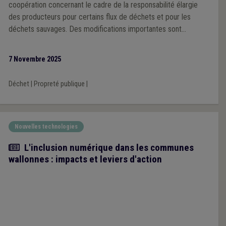
coopération concernant le cadre de la responsabilité élargie
des producteurs pour certains flux de déchets et pour les
déchets sauvages. Des modifications importantes sont
intervenues depuis la deuxième lecture au Gouvernement qui
justifient une nouvelle consultation de notre association.
7 Novembre 2025
Déchet
|
Propreté publique
|
Nouvelles technologies
Article
L'inclusion numérique dans les communes
wallonnes : impacts et leviers d'action