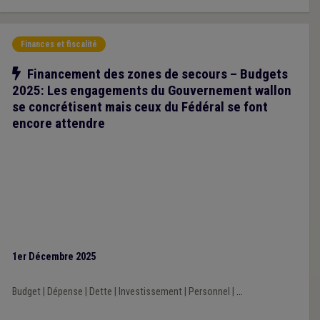
Finances et fiscalité
Notre action
Financement des zones de secours – Budgets
2025: Les engagements du Gouvernement wallon
se concrétisent mais ceux du Fédéral se font
encore attendre
1er Décembre 2025
Budget
|
Dépense
|
Dette
|
Investissement
|
Personnel
|
...