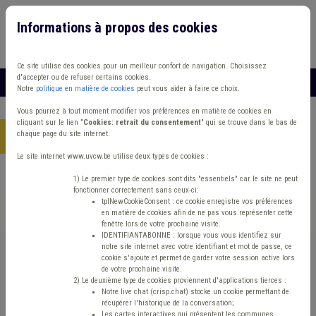
Informations à propos des cookies
Connexion
Vous travaillez dans un/une
Ce site utilise des cookies pour un meilleur confort de navigation. Choisissez
d'accepter ou de refuser certains cookies.
MENU
Notre
politique en matière de cookies
peut vous aider à faire ce choix.
Vous pourrez à tout moment modifier vos préférences en matière de cookies en
cliquant sur le lien "
Cookies: retrait du consentement
" qui se trouve dans le bas de
chaque page du site internet.
Accueil
> Bibliothèque Fonds des communes Dette Déchet
Le site internet www.uvcw.be utilise deux types de cookies :
Trouver un contenu
1) Le premier type de cookies sont dits "essentiels" car le site ne peut
fonctionner correctement sans ceux-ci:
tplNewCookieConsent : ce cookie enregistre vos préférences
en matière de cookies afin de ne pas vous représenter cette
Bibliothèque Fonds des communes
fenêtre lors de votre prochaine visite.
IDENTIFIANTABONNE : lorsque vous vous identifiez sur
Dette Déchet
notre site internet avec votre identifiant et mot de passe, ce
cookie s'ajoute et permet de garder votre session active lors
de votre prochaine visite.
2) Le deuxième type de cookies proviennent d'applications tierces :
Matière(s) principale(s)
Notre live chat (crisp.chat) stocke un cookie permettant de
récupérer l'historique de la conversation;
Les cartes interactives qui présentent les communes