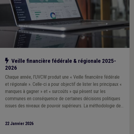
Notre action
Veille financière fédérale & régionale 2025-
2026
Chaque année, l’UVCW produit une « Veille financière fédérale
et régionale ». Celle-ci a pour objectif de lister les principaux «
manques à gagner » et « surcoûts » qui pèsent sur les
communes en conséquence de certaines décisions politiques
issues des niveaux de pouvoir supérieurs. La méthodologie de
la Veille 2025 repose sur une analyse prioritairement portée sur
l’impact financier des décisions prises par les exécutifs régional
22 Janvier 2026
et fédéral au cours de la mandature communale 2024-2030.