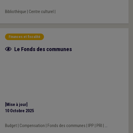
Bibliothèque
|
Centre culturel
|
Finances et fiscalité
Fiche focus
Le Fonds des communes
[Mise à jour]
10 Octobre 2025
Budget
|
Compensation
|
Fonds des communes
|
IPP
|
PRI
|
...