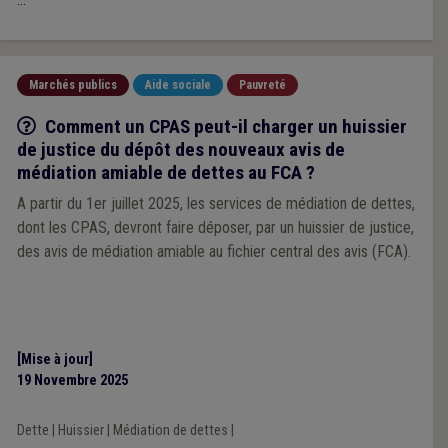
...
Marchés publics
Aide sociale
Pauvreté
Q/R
Comment un CPAS peut-il charger un huissier
de justice du dépôt des nouveaux avis de
médiation amiable de dettes au FCA ?
A partir du 1er juillet 2025, les services de médiation de dettes,
dont les CPAS, devront faire déposer, par un huissier de justice,
des avis de médiation amiable au fichier central des avis (FCA).
[Mise à jour]
19 Novembre 2025
Dette
|
Huissier
|
Médiation de dettes
|