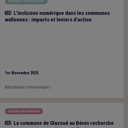
Nouvelles technologies
Article
L'inclusion numérique dans les communes
wallonnes : impacts et leviers d'action
1er Novembre 2025
Bibliothèque
|
Informatique
|
Europe/international
Actualité
La commune de Glazoué au Bénin recherche