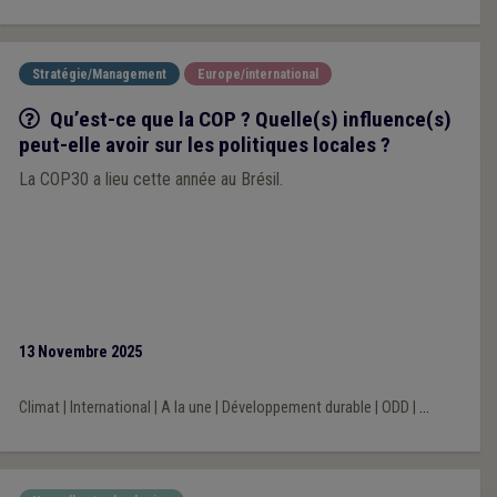
Stratégie/Management
Europe/international
Q/R
Qu’est-ce que la COP ? Quelle(s) influence(s)
peut-elle avoir sur les politiques locales ?
La COP30 a lieu cette année au Brésil.
13 Novembre 2025
Climat
|
International
|
A la une
|
Développement durable
|
ODD
|
...