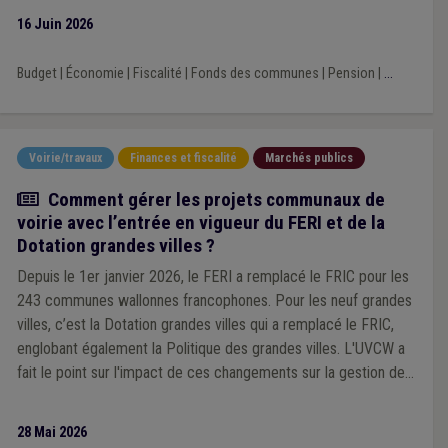
16 Juin 2026
Budget
|
Économie
|
Fiscalité
|
Fonds des communes
|
Pension
|
...
Voirie/travaux
Finances et fiscalité
Marchés publics
Article
Comment gérer les projets communaux de
voirie avec l’entrée en vigueur du FERI et de la
Dotation grandes villes ?
Depuis le 1er janvier 2026, le FERI a remplacé le FRIC pour les
243 communes wallonnes francophones. Pour les neuf grandes
villes, c’est la Dotation grandes villes qui a remplacé le FRIC,
englobant également la Politique des grandes villes. L'UVCW a
fait le point sur l'impact de ces changements sur la gestion des
projets communaux de voirie.
28 Mai 2026