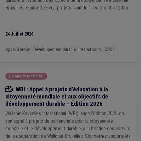
durable, à l’attention des acteurs de la coopération de Wallonie-
Bruxelles. Soumettez vos projets avant le 15 septembre 2026
24 Juillet 2026
Appel à projet
|
Développement durable
|
International
|
ODD
|
Europe/international
Appels à projets
WBI : Appel à projets d’éducation à la
citoyenneté mondiale et aux objectifs de
développement durable – Édition 2026
Wallonie-Bruxelles International (WBI) lance l'édition 2026 de
son appel à projets de partenariats pour la citoyenneté
mondiale et le développement durable, à l’attention des acteurs
de la coopération de Wallonie-Bruxelles. Soumettez vos projets