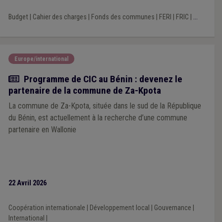
Budget
|
Cahier des charges
|
Fonds des communes
|
FERI
|
FRIC
|
...
Europe/international
Actualité
Programme de CIC au Bénin : devenez le
partenaire de la commune de Za-Kpota
La commune de Za-Kpota, située dans le sud de la République
du Bénin, est actuellement à la recherche d’une commune
partenaire en Wallonie
22 Avril 2026
Coopération internationale
|
Développement local
|
Gouvernance
|
International
|