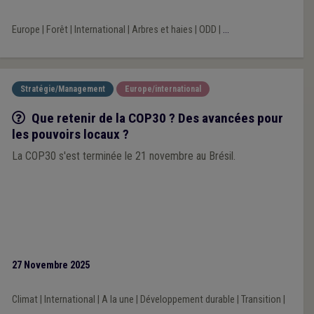
Europe
|
Forêt
|
International
|
Arbres et haies
|
ODD
|
...
Stratégie/Management
Europe/international
Q/R
Que retenir de la COP30 ? Des avancées pour
les pouvoirs locaux ?
La COP30 s'est terminée le 21 novembre au Brésil.
27 Novembre 2025
Climat
|
International
|
A la une
|
Développement durable
|
Transition
|