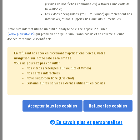
Type de contenu
(issues de nos fiches communales) à travers une carte de
la Wallonie;
Avis / Actions
Les vidéos encapsulées (YouTube, Viméo) qui reprennent nos
interviews, et nos supports liés aux kits numériques.
Réinitialiser
Notre site internet utilise un outil d'analyse de visite appelé Plausible
(
www.plausible.io
) qui prend en charge le suivi sans cookie et ne collecte aucune
donnée personnelle identifiable.
Filtrer cette requête avec des mots-clés
En refusant nos cookies provenant d'applications tierces,
votre
navigation sur notre site sera limitée
.
Vous ne
pourrez pas
consulter
Nos vidéos (hébergées sur Youtube et Vimeo)
⇒ Dette
(
retirer le mot clé
)
Nos cartes interactives
Notre support en ligne (Live chat)
⇒ International
(
retirer le mot clé
)
Certains autres services externes utilisant les cookies
⇒ Fonds des communes
(
retirer le mot clé
)
⇒ Bibliothèque
(
retirer le mot clé
)
Budget
(21)
Investissement
(14)
Recette
(13)
Coronavirus
(13)
Accepter tous les cookies
Refuser les cookies
Dépense
(12)
ODD
(10)
Compensation
(10)
Subvention
(9)
Coopération internationale
(9)
Développement durable
(9)
Économie
(9)
Entreprise
(7)
En savoir plus et personnaliser
Nos experts associés au terme que
Centre culturel
(7)
IPP
(6)
Circulaire budgétaire
(6)
vous recherchez
(merci de prendre
Taxe
(6)
FRIC
(5)
Subside
(5)
UVCW
(5)
connaissance de notre
politique d'assistance-
Appel à projet
(5)
Piscine
(5)
Indexation
(5)
FWB
(5)