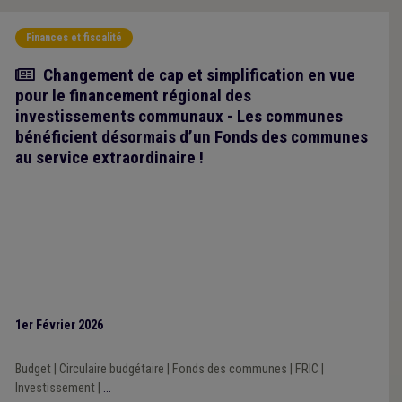
Finances et fiscalité
Article
Changement de cap et simplification en vue
pour le financement régional des
investissements communaux - Les communes
bénéficient désormais d’un Fonds des communes
au service extraordinaire !
1er Février 2026
Budget
|
Circulaire budgétaire
|
Fonds des communes
|
FRIC
|
Investissement
|
...