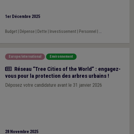
1er Décembre 2025
Budget
|
Dépense
|
Dette
|
Investissement
|
Personnel
|
...
Europe/international
Environnement
Actualité
Réseau “Tree Cities of the World” : engagez-
vous pour la protection des arbres urbains !
Déposez votre candidature avant le 31 janvier 2026
28 Novembre 2025