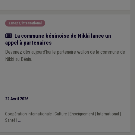
Europe/international
Actualité
La commune béninoise de Nikki lance un
appel à partenaires
Devenez dès aujourd’hui le partenaire wallon de la commune de
Nikki au Bénin.
22 Avril 2026
Coopération internationale
|
Culture
|
Enseignement
|
International
|
Santé
|
...