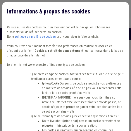
Informations à propos des cookies
Connexion
Vous travaillez dans un/une
Ce site utilise des cookies pour un meilleur confort de navigation. Choisissez
d'accepter ou de refuser certains cookies.
MENU
Notre
politique en matière de cookies
peut vous aider à faire ce choix.
Vous pourrez à tout moment modifier vos préférences en matière de cookies en
cliquant sur le lien "
Cookies: retrait du consentement
" qui se trouve dans le bas de
chaque page du site internet.
Accueil
> Bibliothèque Fonds des communes Dette International
Le site internet www.uvcw.be utilise deux types de cookies :
Trouver un contenu
1) Le premier type de cookies sont dits "essentiels" car le site ne peut
fonctionner correctement sans ceux-ci:
tplNewCookieConsent : ce cookie enregistre vos préférences
en matière de cookies afin de ne pas vous représenter cette
Bibliothèque Fonds des communes
fenêtre lors de votre prochaine visite.
IDENTIFIANTABONNE : lorsque vous vous identifiez sur
Dette International
notre site internet avec votre identifiant et mot de passe, ce
cookie s'ajoute et permet de garder votre session active lors
de votre prochaine visite.
2) Le deuxième type de cookies proviennent d'applications tierces :
Europe/international
Notre live chat (crisp.chat) stocke un cookie permettant de
récupérer l'historique de la conversation;
Les cartes interactives qui présentent les communes