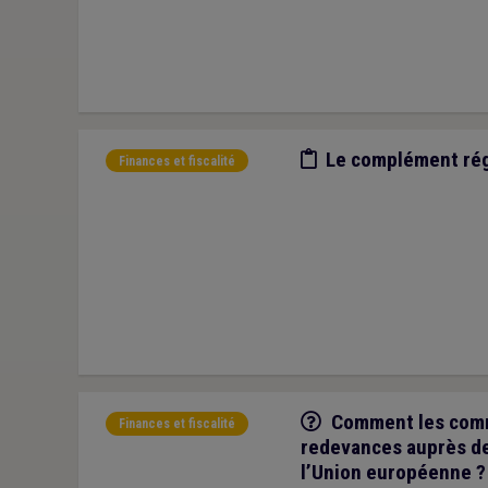
Etude/chiffres
Le complément rég
Finances et fiscalité
Q/R
Comment les comm
Finances et fiscalité
redevances auprès de
l’Union européenne ?