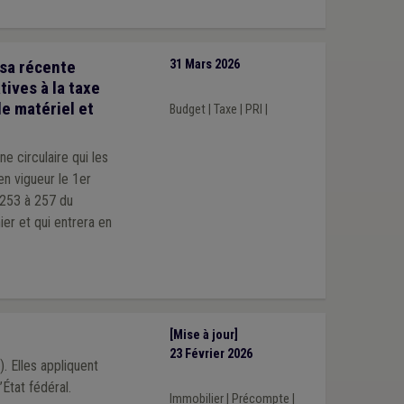
sa récente
31 Mars 2026
tives à la taxe
le matériel et
Budget
|
Taxe
|
PRI
|
 circulaire qui les
en vigueur le 1er
s 253 à 257 du
er et qui entrera en
[Mise à jour]
23 Février 2026
 Elles appliquent
’État fédéral.
Immobilier
|
Précompte
|