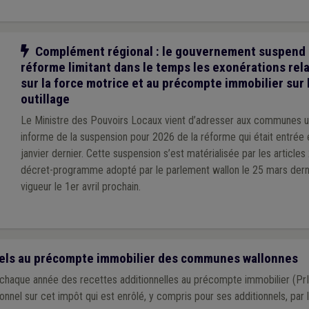
Notre action
Complément régional : le gouvernement suspend 
réforme limitant dans le temps les exonérations rela
sur la force motrice et au précompte immobilier sur 
outillage
Le Ministre des Pouvoirs Locaux vient d’adresser aux communes une
informe de la suspension pour 2026 de la réforme qui était entrée 
janvier dernier. Cette suspension s’est matérialisée par les article
décret-programme adopté par le parlement wallon le 25 mars derni
vigueur le 1er avril prochain.
nels au précompte immobilier des communes wallonnes
aque année des recettes additionnelles au précompte immobilier (PrI).
ionnel sur cet impôt qui est enrôlé, y compris pour ses additionnels, par l