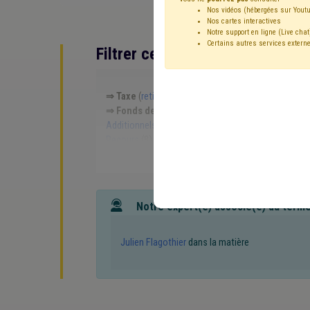
Nos vidéos (hébergées sur Youtu
Nos cartes interactives
Notre support en ligne (Live chat
Certains autres services externe
Filtrer cette requête avec des 
⇒ Taxe
(
retirer le mot clé
)
Fiscalité
(59)
Budge
⇒ Fonds des communes
(
retirer le mot clé
)
⇒ B
Additionnels communaux
(14)
Déchet
(14)
Ent
Recours
(8)
Stationnement
(8)
Amende
(8)
Contentieux
(7)
Commerce
(6)
Électricité
(6)
Sanitaire
(5)
FRIC
(5)
Appel à projet
(5)
Plan
Publicité
(4)
Personnel
(4)
Pouvoir adjudicateu
Règlement général sur la protection des données 
Notre expert(e) associé(e) au term
Concurrence
(3)
Culture
(3)
Délinquance envir
Impôt des sociétés
(2)
Location
(2)
Infrastruc
Transport
(2)
Indemnité
(2)
Musée
(2)
Sport
Julien Flagothier
dans la matière
Mise à disposition
(2)
Crise énergétique
(2)
Vé
Agent contractuel
(1)
Terres excavées
(1)
Tran
Compteur intelligent
(1)
Constitution
(1)
Night
Trottoir
(1)
Télécommunication
(1)
Statistique