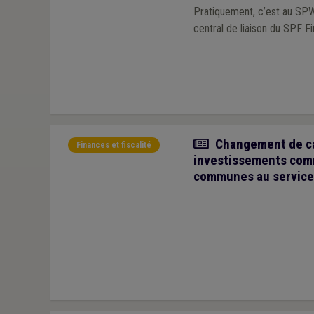
Pratiquement, c’est au SPW
central de liaison du SPF F
Article
Changement de cap
Finances et fiscalité
investissements com
communes au service 