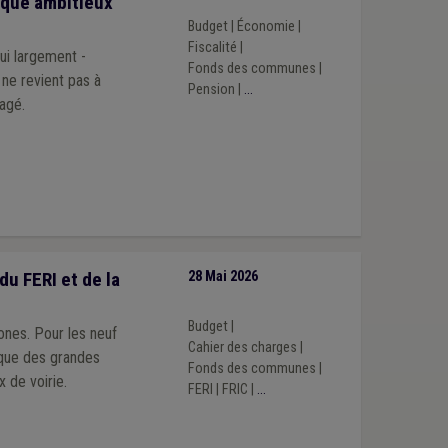
ique ambitieux
Budget
|
Économie
|
Fiscalité
|
hui largement -
Fonds des communes
|
Pension
|
...
agé.
u FERI et de la
28 Mai 2026
Budget
|
ones. Pour les neuf
Cahier des charges
|
tique des grandes
Fonds des communes
|
 de voirie.
FERI
|
FRIC
|
...