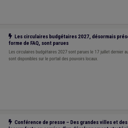
Notre action
Les circulaires budgétaires 2027, désormais pré
forme de FAQ, sont parues
Les circulaires budgétaires 2027 sont parues le 17 juillet dernier 
sont disponibles sur le portail des pouvoirs locaux.
Notre action
Conférence de presse – Des grandes villes et des