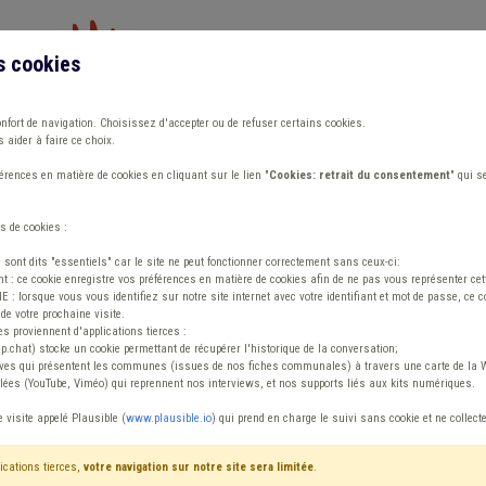
s cookies
Vous travaillez dans un/une
onfort de navigation. Choisissez d'accepter ou de refuser certains cookies.
 aider à faire ce choix.
ions
Publications
Outils
Fiches communa
rences en matière de cookies en cliquant sur le lien "
Cookies: retrait du consentement
" qui s
s de cookies :
s sont dits "essentiels" car le site ne peut fonctionner correctement sans ceux-ci:
 : ce cookie enregistre vos préférences en matière de cookies afin de ne pas vous représenter cette
 lorsque vous vous identifiez sur notre site internet avec votre identifiant et mot de passe, ce co
de votre prochaine visite.
ntenu
es proviennent d'applications tierces :
sp.chat) stocke un cookie permettant de récupérer l'historique de la conversation;
tives qui présentent les communes (issues de nos fiches communales) à travers une carte de la W
ées (YouTube, Viméo) qui reprennent nos interviews, et nos supports liés aux kits numériques.
 Dette Taxe
e visite appelé Plausible (
www.plausible.io
) qui prend en charge le suivi sans cookie et ne collect
ications tierces,
votre navigation sur notre site sera limitée
.
tenu
Avis / Actions