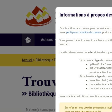
Informations à propos de
Ce site utilise des cookies pour un meilleur c
Notre
politique en matière de cookies
peut vous
Actions
Matières
Format
Vous pourrez à tout moment modifier vos préfé
internet.
Le site internet www.uvcw.be utilise deux type
Accueil
> Bibliothèque Fonds des communes Dette Taxe
1) Le premier type de cookie
tplNewCookieConsent
IDENTIFIANTABONNE :
session active lors 
Trouver un co
2) Le deuxième type de cooki
Notre live chat (cri
Les cartes interac
Les vidéos encapsul
Bibliothèque Fonds des communes
Notre site internet utilise un outil d'analyse d
En refusant nos cookies provenant d'appl
Matière(s) principale(s)
Type de con
Vous ne
pourrez pas
consulter