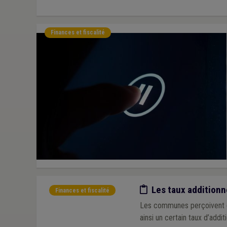
Finances et fiscalité
Etude/chiffres
Les taux addition
Finances et fiscalité
Les communes perçoivent ch
ainsi un certain taux d’addit