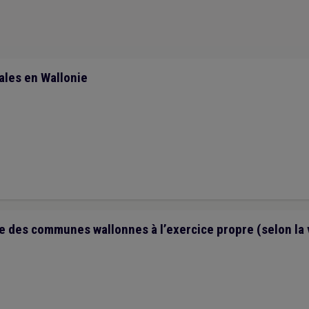
communale (SAC)
(1)
Sans abri
(1)
Santé
(1)
Simplification administrativ
Gouvernance
(1)
Hôpital
(1)
Horaire
(1)
Éolien
(1)
Étranger
(1)
Égo
 commerciale
(1)
Insalubrité
(1)
Insertion professionnelle
(1)
Logement 
Bourgmestre
(1)
Accessibilité
(1)
Chômage
(1)
Aide médicale urgente
(1)
Administration
(1)
Agent statutaire
(1)
Communication
(1)
Code d
les en Wallonie
e des communes wallonnes à l’exercice propre (selon la 