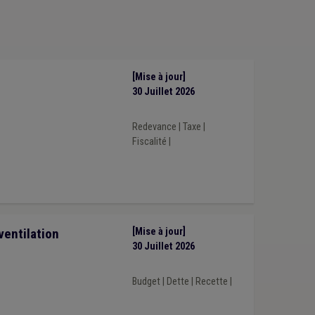
e
(1)
uttage
(1)
Élection
(1)
Énergie
(1)
Enfance
(1)
social
(1)
Marché public
(1)
Médiateur
(1)
(1)
Aide sociale
(1)
Animal
(1)
e la route
(1)
Congé
(1)
Développement local
(1)
[Mise à jour]
30 Juillet 2026
Redevance
|
Taxe
|
Fiscalité
|
ventilation
[Mise à jour]
30 Juillet 2026
Budget
|
Dette
|
Recette
|