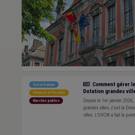
Article
Comment gérer les
Voirie/travaux
Dotation grandes vill
Finances et fiscalité
Depuis le 1er janvier 2026
Marchés publics
grandes villes, c’est la Dot
villes. L'UVCW a fait le po