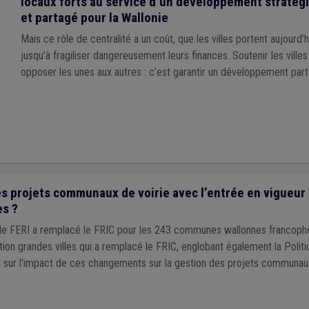
locaux forts au service d’un développement stratég
et partagé pour la Wallonie
Mais ce rôle de centralité a un coût, que les villes portent aujourd’
jusqu’à fragiliser dangereusement leurs finances. Soutenir les villes ne revient pas à
opposer les unes aux autres : c’est garantir un développement part
 projets communaux de voirie avec l’entrée en vigueur d
es ?
, le FERI a remplacé le FRIC pour les 243 communes wallonnes francoph
ation grandes villes qui a remplacé le FRIC, englobant également la Poli
int sur l'impact de ces changements sur la gestion des projets communaux