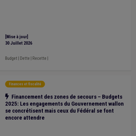
Système européen des comptes (SEC)
(1)
[Mise à jour]
30 Juillet 2026
Budget
|
Dette
|
Recette
|
Finances et fiscalité
Notre action
Financement des zones de secours – Budgets
2025: Les engagements du Gouvernement wallon
se concrétisent mais ceux du Fédéral se font
encore attendre