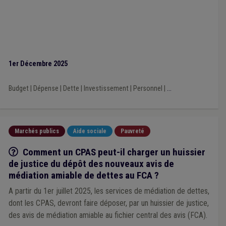
1er Décembre 2025
Budget
|
Dépense
|
Dette
|
Investissement
|
Personnel
|
...
Marchés publics
Aide sociale
Pauvreté
Q/R
Comment un CPAS peut-il charger un huissier
de justice du dépôt des nouveaux avis de
médiation amiable de dettes au FCA ?
A partir du 1er juillet 2025, les services de médiation de dettes,
dont les CPAS, devront faire déposer, par un huissier de justice,
des avis de médiation amiable au fichier central des avis (FCA).