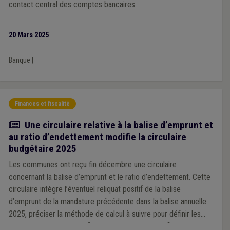
contact central des comptes bancaires.
20 Mars 2025
Banque
|
Finances et fiscalité
Actualité
Une circulaire relative à la balise d’emprunt et
au ratio d’endettement modifie la circulaire
budgétaire 2025
Les communes ont reçu fin décembre une circulaire
concernant la balise d’emprunt et le ratio d’endettement. Cette
circulaire intègre l’éventuel reliquat positif de la balise
d’emprunt de la mandature précédente dans la balise annuelle
2025, préciser la méthode de calcul à suivre pour définir les
ratios d’endettement et fixe le ratio des charges financières à