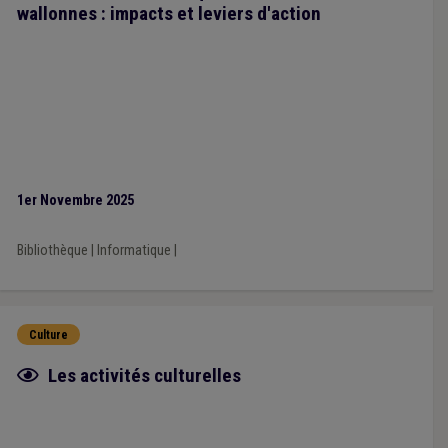
wallonnes : impacts et leviers d'action
1er Novembre 2025
Bibliothèque
|
Informatique
|
Culture
Fiche focus
Les activités culturelles