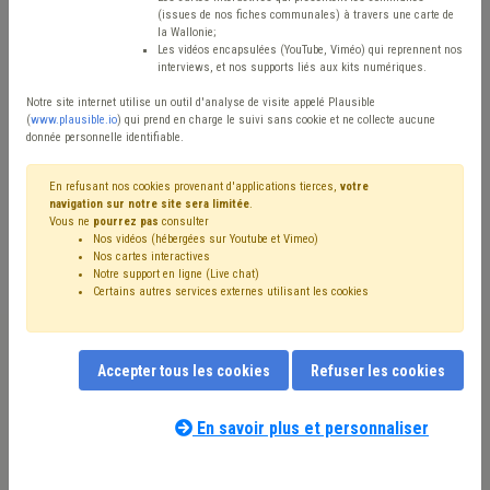
(issues de nos fiches communales) à travers une carte de
Avis / Actions
la Wallonie;
Les vidéos encapsulées (YouTube, Viméo) qui reprennent nos
Réinitialiser
interviews, et nos supports liés aux kits numériques.
Notre site internet utilise un outil d'analyse de visite appelé Plausible
(
www.plausible.io
) qui prend en charge le suivi sans cookie et ne collecte aucune
donnée personnelle identifiable.
Filtrer cette requête avec des mots-clés
En refusant nos cookies provenant d'applications tierces,
votre
navigation sur notre site sera limitée
.
Vous ne
pourrez pas
consulter
⇒ Dette
(
retirer le mot clé
)
⇒ Banque
(
retirer le mot clé
)
Nos vidéos (hébergées sur Youtube et Vimeo)
⇒ Bibliothèque
(
retirer le mot clé
)
Coronavirus
(12)
Nos cartes interactives
Investissement
(11)
Budget
(9)
Centre culturel
(7)
Notre support en ligne (Live chat)
Certains autres services externes utilisant les cookies
Recette
(7)
Économie
(6)
Entreprise
(6)
Dépense
(6)
Piscine
(5)
FWB
(4)
Fracture numérique
(4)
Circulaire budgétaire
(4)
Recouvrement
(4)
Personnel
(4)
Électricité
(4)
Emprunt
(4)
CPAS
(3)
Accessibilité
(3)
Accepter tous les cookies
Refuser les cookies
Subvention
(3)
Pension
(3)
Contrat
(3)
Redevance
(3)
Nos experts associés au terme que
Subside
(3)
Surendettement
(2)
UVCW
(2)
vous recherchez
(merci de prendre
En savoir plus et personnaliser
Concession
(2)
Taxe
(2)
Sanitaire
(2)
Indemnité
(2)
connaissance de notre
politique d'assistance-
Indépendant
(2)
Musée
(2)
Édition
(2)
Statistique
(2)
conseil
) :
Pouvoir adjudicateur
(2)
Trottoir
(2)
Plan de gestion
(2)