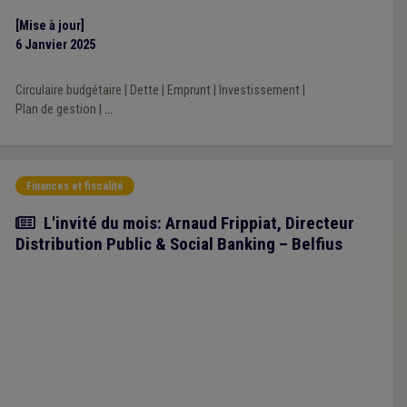
15,5 % pour les communes sous plan de gestion.
[Mise à jour]
6 Janvier 2025
Circulaire budgétaire
|
Dette
|
Emprunt
|
Investissement
|
Plan de gestion
|
...
Finances et fiscalité
Article
L'invité du mois: Arnaud Frippiat, Directeur
Distribution Public & Social Banking – Belfius