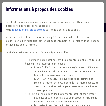
Informations à propos des cookies
Connexion
Vous travaillez dans un/une
Ce site utilise des cookies pour un meilleur confort de navigation. Choisissez
d'accepter ou de refuser certains cookies.
MENU
Notre
politique en matière de cookies
peut vous aider à faire ce choix.
Vous pourrez à tout moment modifier vos préférences en matière de cookies en
cliquant sur le lien "
Cookies: retrait du consentement
" qui se trouve dans le bas de
chaque page du site internet.
Accueil
> Bibliothèque Dette Banque
Le site internet www.uvcw.be utilise deux types de cookies :
Trouver un contenu
1) Le premier type de cookies sont dits "essentiels" car le site ne peut
fonctionner correctement sans ceux-ci:
tplNewCookieConsent : ce cookie enregistre vos préférences
en matière de cookies afin de ne pas vous représenter cette
Bibliothèque Dette Banque
fenêtre lors de votre prochaine visite.
IDENTIFIANTABONNE : lorsque vous vous identifiez sur
notre site internet avec votre identifiant et mot de passe, ce
cookie s'ajoute et permet de garder votre session active lors
Matière(s) principale(s)
de votre prochaine visite.
2) Le deuxième type de cookies proviennent d'applications tierces :
Notre live chat (crisp.chat) stocke un cookie permettant de
Type de contenu
récupérer l'historique de la conversation;
Les cartes interactives qui présentent les communes