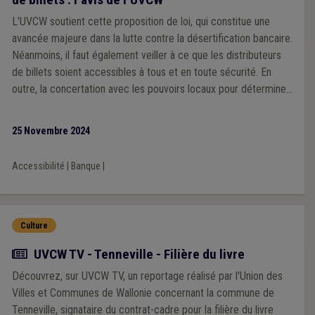
L'UVCW soutient cette proposition de loi, qui constitue une
avancée majeure dans la lutte contre la désertification bancaire.
Néanmoins, il faut également veiller à ce que les distributeurs
de billets soient accessibles à tous et en toute sécurité. En
outre, la concertation avec les pouvoirs locaux pour déterminer
les emplacements des ATM doit être assurée.
25 Novembre 2024
Accessibilité
|
Banque
|
Culture
Actualité
UVCW TV - Tenneville - Filière du livre
Découvrez, sur UVCW TV, un reportage réalisé par l'Union des
Villes et Communes de Wallonie concernant la commune de
Tenneville, signataire du contrat-cadre pour la filière du livre