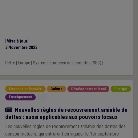
[Mise à jour]
3 Novembre 2023
Dette
|
Europe
|
Système européen des comptes (SEC)
|
Finances et fiscalité
Culture
Développement local
Energie
Enseignement
...
Actualité
Nouvelles règles de recouvrement amiable de
dettes : aussi applicables aux pouvoirs locaux
Les nouvelles règles de recouvrement amiable des dettes des
consommateurs, qui entreront en vigueur le 1er septembre