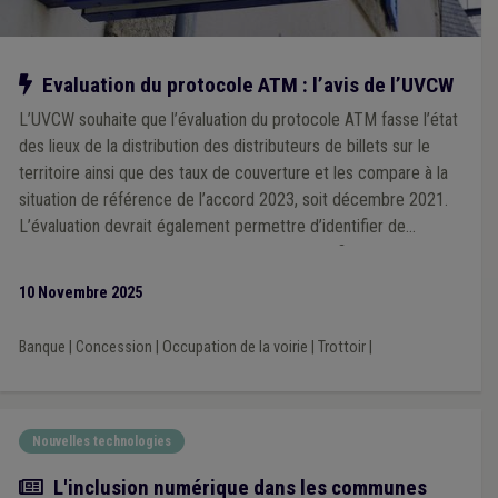
Notre action
Evaluation du protocole ATM : l’avis de l’UVCW
L’UVCW souhaite que l’évaluation du protocole ATM fasse l’état
des lieux de la distribution des distributeurs de billets sur le
territoire ainsi que des taux de couverture et les compare à la
situation de référence de l’accord 2023, soit décembre 2021.
L’évaluation devrait également permettre d’identifier de
manière objective les zones mal desservies afin de pouvoir
définir des actions permettant d’améliorer la situation.
10 Novembre 2025
Banque
|
Concession
|
Occupation de la voirie
|
Trottoir
|
Nouvelles technologies
Article
L'inclusion numérique dans les communes