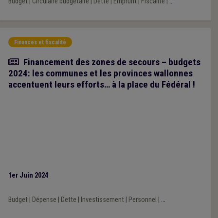
Budget
|
Circulaire budgétaire
|
Dette
|
Emprunt
|
Fiscalité
|
...
Finances et fiscalité
Article
Financement des zones de secours – budgets
2024: les communes et les provinces wallonnes
accentuent leurs efforts… à la place du Fédéral !
1er Juin 2024
Budget
|
Dépense
|
Dette
|
Investissement
|
Personnel
|
...