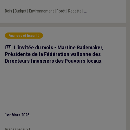
Bois
|
Budget
|
Environnement
|
Forêt
|
Recette
|
...
Finances et fiscalité
Article
L'invitée du mois - Martine Rademaker,
Présidente de la Fédération wallonne des
Directeurs financiers des Pouvoirs locaux
1er Mars 2026
Grades légaux
|