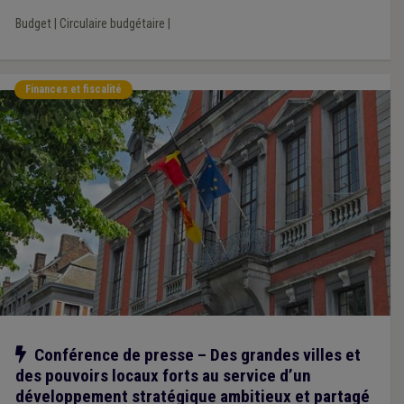
Budget
|
Circulaire budgétaire
|
Finances et fiscalité
Notre action
Conférence de presse – Des grandes villes et
des pouvoirs locaux forts au service d’un
développement stratégique ambitieux et partagé