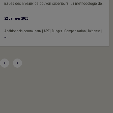
issues des niveaux de pouvoir supérieurs. La méthodologie de
la Veille 2025 repose sur une analyse prioritairement portée sur
l’impact financier des décisions prises par les exécutifs régional
22 Janvier 2026
et fédéral au cours de la mandature communale 2024-2030.
Additionnels communaux
|
APE
|
Budget
|
Compensation
|
Dépense
|
...
<
>