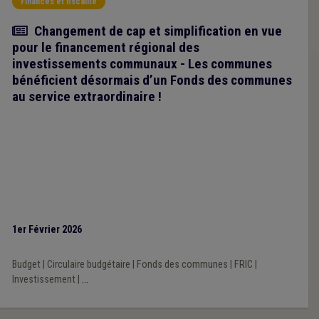
Finances et fiscalité
Article
Changement de cap et simplification en vue
pour le financement régional des
investissements communaux - Les communes
bénéficient désormais d’un Fonds des communes
au service extraordinaire !
1er Février 2026
Budget
|
Circulaire budgétaire
|
Fonds des communes
|
FRIC
|
Investissement
|
...