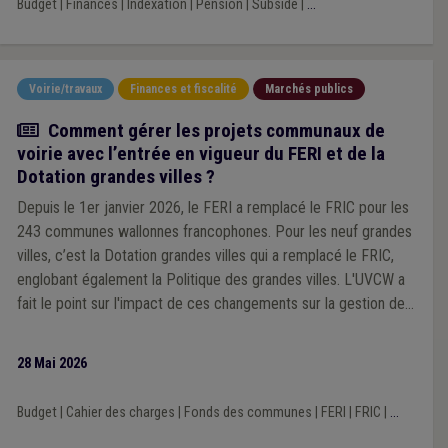
Budget
|
Finances
|
Indexation
|
Pension
|
Subside
|
...
Voirie/travaux
Finances et fiscalité
Marchés publics
Article
Comment gérer les projets communaux de
voirie avec l’entrée en vigueur du FERI et de la
Dotation grandes villes ?
Depuis le 1er janvier 2026, le FERI a remplacé le FRIC pour les
243 communes wallonnes francophones. Pour les neuf grandes
villes, c’est la Dotation grandes villes qui a remplacé le FRIC,
englobant également la Politique des grandes villes. L'UVCW a
fait le point sur l'impact de ces changements sur la gestion des
projets communaux de voirie.
28 Mai 2026
Budget
|
Cahier des charges
|
Fonds des communes
|
FERI
|
FRIC
|
...