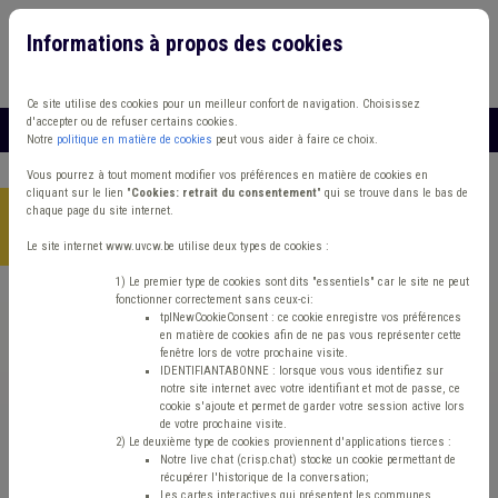
Informations à propos des cookies
Connexion
Vous travaillez dans un/une
Ce site utilise des cookies pour un meilleur confort de navigation. Choisissez
d'accepter ou de refuser certains cookies.
MENU
Notre
politique en matière de cookies
peut vous aider à faire ce choix.
Vous pourrez à tout moment modifier vos préférences en matière de cookies en
cliquant sur le lien "
Cookies: retrait du consentement
" qui se trouve dans le bas de
chaque page du site internet.
Accueil
> Mode de gestion Grades légaux Démocratie locale
Budget
Le site internet www.uvcw.be utilise deux types de cookies :
1) Le premier type de cookies sont dits "essentiels" car le site ne peut
fonctionner correctement sans ceux-ci:
Trouver un contenu
tplNewCookieConsent : ce cookie enregistre vos préférences
en matière de cookies afin de ne pas vous représenter cette
fenêtre lors de votre prochaine visite.
Mode de gestion Grades légaux
IDENTIFIANTABONNE : lorsque vous vous identifiez sur
notre site internet avec votre identifiant et mot de passe, ce
Démocratie locale Budget
cookie s'ajoute et permet de garder votre session active lors
de votre prochaine visite.
2) Le deuxième type de cookies proviennent d'applications tierces :
Notre live chat (crisp.chat) stocke un cookie permettant de
Matière(s) principale(s)
récupérer l'historique de la conversation;
Les cartes interactives qui présentent les communes