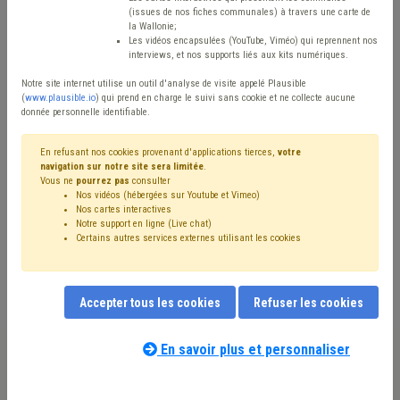
(issues de nos fiches communales) à travers une carte de
Type de contenu
la Wallonie;
Les vidéos encapsulées (YouTube, Viméo) qui reprennent nos
interviews, et nos supports liés aux kits numériques.
Avis / Actions
Notre site internet utilise un outil d'analyse de visite appelé Plausible
Réinitialiser
(
www.plausible.io
) qui prend en charge le suivi sans cookie et ne collecte aucune
donnée personnelle identifiable.
En refusant nos cookies provenant d'applications tierces,
votre
navigation sur notre site sera limitée
.
Filtrer cette requête avec des mots-clés
Vous ne
pourrez pas
consulter
Nos vidéos (hébergées sur Youtube et Vimeo)
Nos cartes interactives
Notre support en ligne (Live chat)
⇒ Budget
(
retirer le mot clé
)
Certains autres services externes utilisant les cookies
⇒ Grades légaux
(
retirer le mot clé
)
Recette
(42)
Dépense
(35)
Finances
(29)
Investissement
(29)
⇒ Démocratie locale
(
retirer le mot clé
)
Coronavirus
(23)
Accepter tous les cookies
Refuser les cookies
Personnel
(23)
Pension
(20)
Subvention
(20)
Zone de secours
(18)
Taxe
(17)
⇒ Mode de gestion
(
retirer le mot clé
)
CDLD
(17)
En savoir plus et personnaliser
Circulaire budgétaire
(16)
Compensation
(15)
CPAS
(15)
Nos experts associés au terme que
Intercommunale
(14)
Fonds des communes
(14)
vous recherchez
(merci de prendre
Indexation
(14)
Zone de police
(13)
PRI
(12)