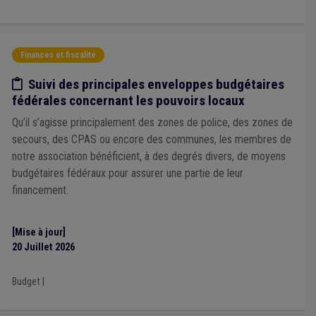
Formations Fédération des CPAS
(1)
ILI
(1)
Get up Wallonia
(1)
Finances et fiscalité
Etude/chiffres
Suivi des principales enveloppes budgétaires
fédérales concernant les pouvoirs locaux
Qu’il s’agisse principalement des zones de police, des zones de
secours, des CPAS ou encore des communes, les membres de
notre association bénéficient, à des degrés divers, de moyens
budgétaires fédéraux pour assurer une partie de leur
financement.
[Mise à jour]
20 Juillet 2026
Budget
|