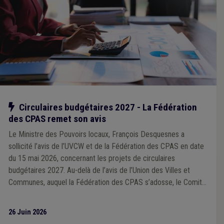
Notre action
Circulaires budgétaires 2027 - La Fédération
des CPAS remet son avis
Le Ministre des Pouvoirs locaux, François Desquesnes a
sollicité l’avis de l’UVCW et de la Fédération des CPAS en date
du 15 mai 2026, concernant les projets de circulaires
budgétaires 2027. Au-delà de l’avis de l’Union des Villes et
Communes, auquel la Fédération des CPAS s’adosse, le Comité
directeur de la Fédération des CPAS, réuni le 18 juin, a transmis
son avis reprenant les considérations propres aux CPAS.
26 Juin 2026