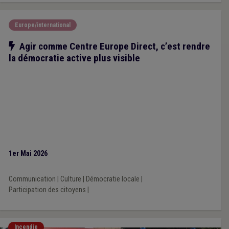
Europe/international
Notre action
Agir comme Centre Europe Direct, c’est rendre
la démocratie active plus visible
1er Mai 2026
Communication
|
Culture
|
Démocratie locale
|
Participation des citoyens
|
Incendie