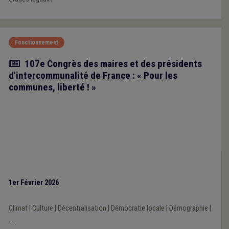
Fonctionnement
Article
107e Congrès des maires et des présidents
d'intercommunalité de France : « Pour les
communes, liberté ! »
1er Février 2026
Climat
|
Culture
|
Décentralisation
|
Démocratie locale
|
Démographie
|
...