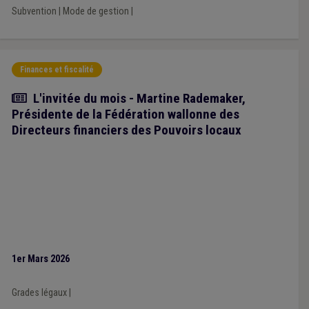
Subvention
|
Mode de gestion
|
Finances et fiscalité
Article
L'invitée du mois - Martine Rademaker,
Présidente de la Fédération wallonne des
Directeurs financiers des Pouvoirs locaux
1er Mars 2026
Grades légaux
|