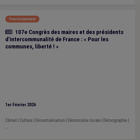
Fonctionnement
Article
107e Congrès des maires et des présidents
d'intercommunalité de France : « Pour les
communes, liberté ! »
1er Février 2026
Climat
|
Culture
|
Décentralisation
|
Démocratie locale
|
Démographie
|
...