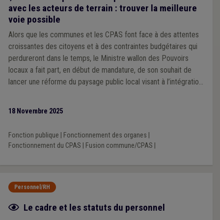
avec les acteurs de terrain : trouver la meilleure
voie possible
Alors que les communes et les CPAS font face à des attentes
croissantes des citoyens et à des contraintes budgétaires qui
perdureront dans le temps, le Ministre wallon des Pouvoirs
locaux a fait part, en début de mandature, de son souhait de
lancer une réforme du paysage public local visant à l’intégration
du CPAS au sein de la commune et a sollicité l’avis de l’Union
des Villes et Communes de Wallonie et de la Fédération des
18 Novembre 2025
CPAS.
Fonction publique
|
Fonctionnement des organes
|
Fonctionnement du CPAS
|
Fusion commune/CPAS
|
Personnel/RH
Fiche focus
Le cadre et les statuts du personnel