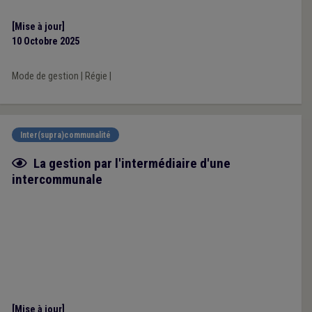
[Mise à jour]
10 Octobre 2025
Mode de gestion
|
Régie
|
Inter(supra)communalité
Fiche focus
La gestion par l'intermédiaire d'une
intercommunale
[Mise à jour]