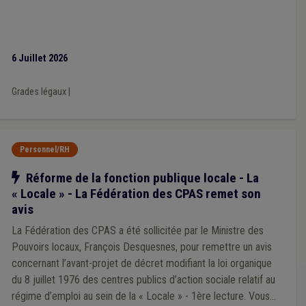
Composition des organes
(1)
Comptabilité
(1)
Congé
(1)
Investissement
(1)
Jeunesse
(1)
Fusion commune/CPAS
(1)
Fiscalité
(1)
Impôt des sociétés
(1)
Incendie
(1)
Informatique
(1)
6 Juillet 2026
Infrastructure sportive
(1)
Enfance
(1)
Entreprise
(1)
Éco-conseiller
(1)
État civil
(1)
Facture
(1)
Fonds des communes
(1)
Enquête UVCW
(1)
DPD
(1)
Grades légaux
|
Publication
(1)
Véhicule
(1)
Personnel/RH
Notre action
Réforme de la fonction publique locale - La
« Locale » - La Fédération des CPAS remet son
avis
La Fédération des CPAS a été sollicitée par le Ministre des
Pouvoirs locaux, François Desquesnes, pour remettre un avis
concernant l’avant-projet de décret modifiant la loi organique
du 8 juillet 1976 des centres publics d’action sociale relatif au
régime d’emploi au sein de la « Locale » - 1ère lecture. Vous