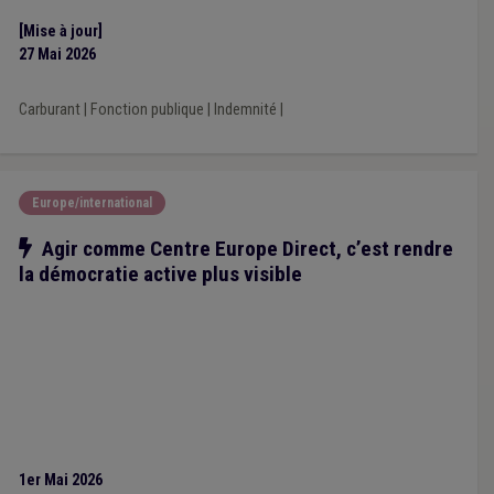
[Mise à jour]
27 Mai 2026
Carburant
|
Fonction publique
|
Indemnité
|
Europe/international
Notre action
Agir comme Centre Europe Direct, c’est rendre
la démocratie active plus visible
1er Mai 2026