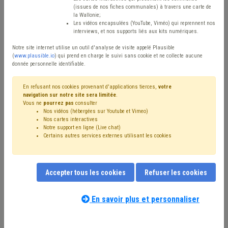
(issues de nos fiches communales) à travers une carte de
Type de contenu
la Wallonie;
Les vidéos encapsulées (YouTube, Viméo) qui reprennent nos
interviews, et nos supports liés aux kits numériques.
Avis / Actions
Notre site internet utilise un outil d'analyse de visite appelé Plausible
Réinitialiser
(
www.plausible.io
) qui prend en charge le suivi sans cookie et ne collecte aucune
donnée personnelle identifiable.
En refusant nos cookies provenant d'applications tierces,
votre
navigation sur notre site sera limitée
.
Filtrer cette requête avec des mots-clés
Vous ne
pourrez pas
consulter
Nos vidéos (hébergées sur Youtube et Vimeo)
Nos cartes interactives
Notre support en ligne (Live chat)
⇒ Grades légaux
(
retirer le mot clé
)
Certains autres services externes utilisant les cookies
⇒ Fonction publique
(
retirer le mot clé
)
⇒ Démocratie locale
(
retirer le mot clé
)
⇒ Mode de gestion
(
retirer le mot clé
)
CDLD
(15)
Accepter tous les cookies
Refuser les cookies
Intercommunale
(13)
Finances
(11)
Gouvernance
(9)
Conseil communal
(9)
Mandataire
(9)
Coronavirus
(9)
Pension
(8)
Recrutement
(8)
CPAS
(8)
En savoir plus et personnaliser
Bourgmestre
(8)
Budget
(8)
Notre expert(e) associé(e) au terme
Association sans but lucratif (ASBL)
(7)
Administration
(7)
que vous recherchez
(merci de prendre
Formation
(7)
Échevin
(6)
Agent statutaire
(6)