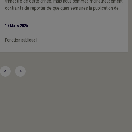
trimestre de cette année, mais nous sommes malheureusement
contraints de reporter de quelques semaines la publication de
ce modèle.
17 Mars 2025
Fonction publique
|
<
>