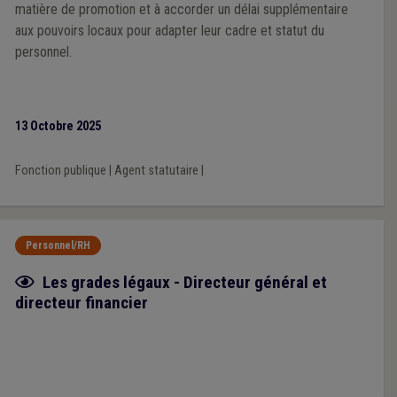
matière de promotion et à accorder un délai supplémentaire
aux pouvoirs locaux pour adapter leur cadre et statut du
personnel.
13 Octobre 2025
Fonction publique
|
Agent statutaire
|
Personnel/RH
Fiche focus
Les grades légaux - Directeur général et
directeur financier