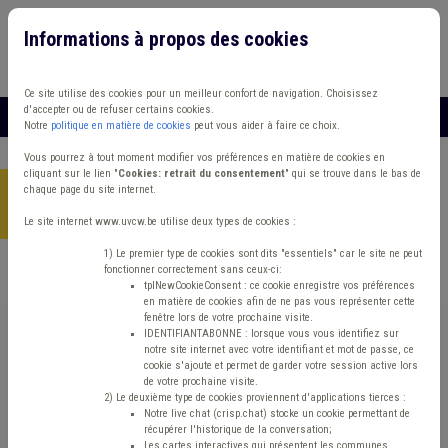
Informations à propos des cookies
Connexion
Vous travaillez dans un/une
Ce site utilise des cookies pour un meilleur confort de navigation. Choisissez
d'accepter ou de refuser certains cookies.
MENU
Notre
politique en matière de cookies
peut vous aider à faire ce choix.
Vous pourrez à tout moment modifier vos préférences en matière de cookies en
cliquant sur le lien "
Cookies: retrait du consentement
" qui se trouve dans le bas de
chaque page du site internet.
Accueil
> Mode de gestion Grades légaux Démocratie locale
Fonction publique
Le site internet www.uvcw.be utilise deux types de cookies :
1) Le premier type de cookies sont dits "essentiels" car le site ne peut
fonctionner correctement sans ceux-ci:
Trouver un contenu
tplNewCookieConsent : ce cookie enregistre vos préférences
en matière de cookies afin de ne pas vous représenter cette
fenêtre lors de votre prochaine visite.
Mode de gestion Grades légaux
IDENTIFIANTABONNE : lorsque vous vous identifiez sur
notre site internet avec votre identifiant et mot de passe, ce
Démocratie locale Fonction publique
cookie s'ajoute et permet de garder votre session active lors
de votre prochaine visite.
2) Le deuxième type de cookies proviennent d'applications tierces :
Notre live chat (crisp.chat) stocke un cookie permettant de
Matière(s) principale(s)
récupérer l'historique de la conversation;
Les cartes interactives qui présentent les communes