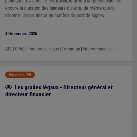
plein durant 4 jours, le télétravail, le droit à la déconnexion ou
encore la question des lanceurs d’alerte, de même que la
récente jurisprudence en matière de port de signes
convictionnels. Outre de la théorie, cette substantielle
adaptation du guide contient un modèle commenté de
4 Décembre 2025
règlement de travail mis à jour, articulé avec le modèle de
statut général du personnel rédigé par l’UVCW, ainsi qu’un
ADL
|
CPAS
|
Fonction publique
|
Formation
|
Intercommunale
|
...
nouveau modèle de règlement de télétravail.
Personnel/RH
Fiche focus
Les grades légaux - Directeur général et
directeur financier