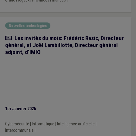
Grades légaux
|
Province
|
Finances
|
Nouvelles technologies
Article
Les invités du mois: Frédéric Rasic, Directeur
général, et Joël Lambillotte, Directeur général
adjoint, d’IMIO
1er Janvier 2026
Cybersécurité
|
Informatique
|
Intelligence artificielle
|
Intercommunale
|