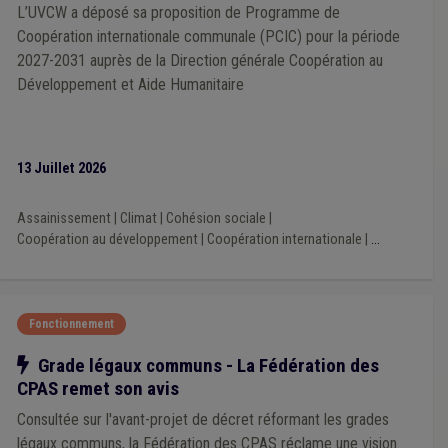
Média
(3)
Inondation
(3)
Mobilité
(3)
Recette
(3)
L’UVCW a déposé sa proposition de Programme de
Président du CPAS
(3)
Province
(3)
Publicité
(3)
Coopération internationale communale (PCIC) pour la période
Photovoltaïque
(2)
PPP
(2)
Mémorandum
(2)
2027-2031 auprès de la Direction générale Coopération au
Dépense
(2)
Contrat
(2)
TVA
(2)
Sécurité
(2)
Développement et Aide Humanitaire
Sport
(2)
Syndicat
(2)
Règlement de travail
(2)
Facture
(2)
Fonctionnement du CPAS
(2)
Impôt des sociétés
(2)
Incompatibilité
(2)
International
(2)
Cohésion sociale
(2)
Culture
(2)
13 Juillet 2026
Cumul
(2)
Comptabilité
(2)
Consultation populaire
(2)
Contrat de travail
(2)
Coopération internationale
(2)
Assainissement
|
Climat
|
Cohésion sociale
|
Indépendant
(2)
Voirie
(2)
Subside
(2)
Coopération au développement
|
Coopération internationale
|
...
Supracommunalité
(2)
Synergie commune / CPAS
(2)
Réseau
(2)
Enquête UVCW
(2)
Convention entre communes
(2)
Coût-vérité
(2)
Épuration
(2)
Propreté publique
(2)
Fonctionnement
Planification d'urgence
(1)
Publication
(1)
Lanceur d'alerte
(1)
Cybersécurité
(1)
Redevance
(1)
Notre action
Grade légaux communs - La Fédération des
Énergie renouvelable
(1)
Indexation
(1)
In-house
(1)
CPAS remet son avis
Intelligence artificielle
(1)
Salaire
(1)
Sanitaire
(1)
Concurrence
(1)
Communauté germanophone
(1)
Consultée sur l'avant-projet de décret réformant les grades
Commune
(1)
DPR
(1)
Délinquance environnementale
(1)
légaux communs, la Fédération des CPAS réclame une vision