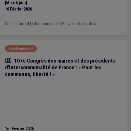
[Mise à jour]
commande de services exclus du champ d’application de la
10 Février 2026
réglementation des marchés publics. Quel est l’organe
compétent pour prendre ces décisions ?
CDLD
|
Contrat
|
Intercommunale
|
Pouvoir adjudicateur
|
Fonctionnement
Article
107e Congrès des maires et des présidents
d'intercommunalité de France : « Pour les
communes, liberté ! »
1er Février 2026