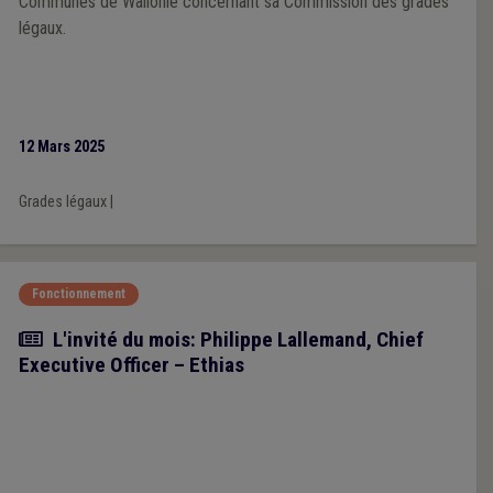
Communes de Wallonie concernant sa Commission des grades
légaux.
12 Mars 2025
Grades légaux
|
Fonctionnement
Article
L'invité du mois: Philippe Lallemand, Chief
Executive Officer – Ethias