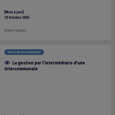
[Mise à jour]
10 Octobre 2025
Grades légaux
|
Inter(supra)communalité
Fiche focus
La gestion par l'intermédiaire d'une
intercommunale