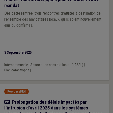
mandat
Dès cette rentrée, trois rencontres gratuites à destination de
l’ensemble des mandataires locaux, qu’ils soient nouvellement
élus ou confirmés.
3 Septembre 2025
Intercommunale
|
Association sans but lucratif (ASBL)
|
Plan catastrophe
|
Personnel/RH
Actualité
Prolongation des délais impactés par
l’intrusion d’avril 2025 dans les systèmes