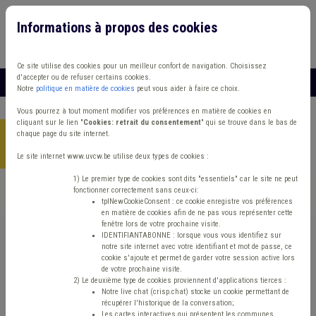
Informations à propos des cookies
Connexion
Vous travaillez dans un/une
Ce site utilise des cookies pour un meilleur confort de navigation. Choisissez
d'accepter ou de refuser certains cookies.
MENU
Notre
politique en matière de cookies
peut vous aider à faire ce choix.
Vous pourrez à tout moment modifier vos préférences en matière de cookies en
cliquant sur le lien "
Cookies: retrait du consentement
" qui se trouve dans le bas de
chaque page du site internet.
Accueil
> Mode de gestion Grades légaux Démocratie locale
Intercommunale
Le site internet www.uvcw.be utilise deux types de cookies :
1) Le premier type de cookies sont dits "essentiels" car le site ne peut
fonctionner correctement sans ceux-ci:
Trouver un contenu
tplNewCookieConsent : ce cookie enregistre vos préférences
en matière de cookies afin de ne pas vous représenter cette
fenêtre lors de votre prochaine visite.
Mode de gestion Grades légaux
IDENTIFIANTABONNE : lorsque vous vous identifiez sur
notre site internet avec votre identifiant et mot de passe, ce
Démocratie locale Intercommunale
cookie s'ajoute et permet de garder votre session active lors
de votre prochaine visite.
2) Le deuxième type de cookies proviennent d'applications tierces :
Notre live chat (crisp.chat) stocke un cookie permettant de
Matière(s) principale(s)
récupérer l'historique de la conversation;
Les cartes interactives qui présentent les communes