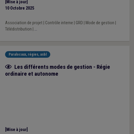
[Mise à jour]
10 Octobre 2025
Association de projet
|
Contrôle interne
|
GRD
|
Mode de gestion
|
Télédistribution
|
...
Paralocaux, régies, asbl
Fiche focus
Les différents modes de gestion - Régie
ordinaire et autonome
[Mise à jour]