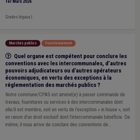
1er Mars 2026
Grades légaux
|
Marchés publics
Fonctionnement
Q/R
Quel organe est compétent pour conclure les
conventions avec les intercommunales, d’autres
pouvoirs adjudicateurs ou d'autres opérateurs
économiques, en vertu des exceptions à la
réglementation des marchés publics ?
Notre commune/CPAS est amené(e) à passer commande de
travaux, fournitures ou services à des intercommunales dont
elle/il est membre, soit en vertu de l’exception « in house », soit
en raison d’un droit exclusif dont l’intercommunale bénéficie. De
même, il nous arrive de conclure des conventions de
coopérations avec d’autres pouvoirs adjudicateurs. Et il est
également fréquent pour la commune/le CPAS de passer