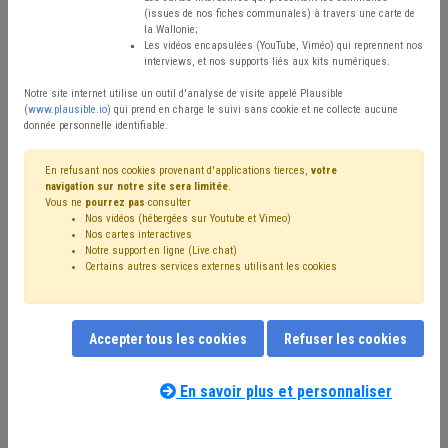
(issues de nos fiches communales) à travers une carte de
Type de contenu
la Wallonie;
Les vidéos encapsulées (YouTube, Viméo) qui reprennent nos
interviews, et nos supports liés aux kits numériques.
Avis / Actions
Notre site internet utilise un outil d'analyse de visite appelé Plausible
Réinitialiser
(
www.plausible.io
) qui prend en charge le suivi sans cookie et ne collecte aucune
donnée personnelle identifiable.
En refusant nos cookies provenant d'applications tierces,
votre
navigation sur notre site sera limitée
.
Filtrer cette requête avec des mots-clés
Vous ne
pourrez pas
consulter
Nos vidéos (hébergées sur Youtube et Vimeo)
Nos cartes interactives
Notre support en ligne (Live chat)
⇒ Intercommunale
(
retirer le mot clé
)
Certains autres services externes utilisant les cookies
⇒ Grades légaux
(
retirer le mot clé
)
⇒ Démocratie locale
(
retirer le mot clé
)
CDLD
(24)
Conseil communal
(17)
Gouvernance
(17)
Accepter tous les cookies
Refuser les cookies
⇒ Mode de gestion
(
retirer le mot clé
)
Mandataire
(16)
Régie
(11)
Bourgmestre
(11)
Association sans but lucratif (ASBL)
(11)
CPAS
(10)
En savoir plus et personnaliser
Déchet
(10)
Coronavirus
(10)
Notre expert(e) associé(e) au terme
Société de logement de service public (SLSP)
(9)
que vous recherchez
(merci de prendre
Finances
(8)
Collège
(7)
Administration
(7)
Budget
(7)