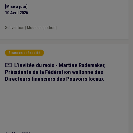
[Mise à jour]
10 Avril 2026
Subvention
|
Mode de gestion
|
Finances et fiscalité
Article
L'invitée du mois - Martine Rademaker,
Présidente de la Fédération wallonne des
Directeurs financiers des Pouvoirs locaux