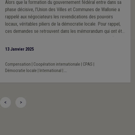
Alors que la formation du gouvernement fédéral entre dans sa
phase décisive, l’Union des Villes et Communes de Wallonie a
rappelé aux négociateurs les revendications des pouvoirs
locaux, véritables piliers de la démocratie locale. Pour rappel,
ces demandes se retrouvent dans les mémorandum qui ont été
établis par les 3 Unions des Villes et Communes du pays (VVSG,
Brulocalis et UVCW) et les 3 Fédérations des CPAS (liées à la
13 Janvier 2025
VVSG, Brulocalis et l’UVCW).
Compensation
|
Coopération internationale
|
CPAS
|
Démocratie locale
|
International
|
...
<
>