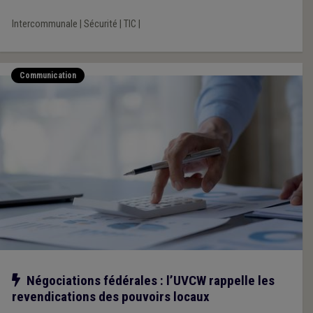
Intercommunale
|
Sécurité
|
TIC
|
Communication
Notre action
Négociations fédérales : l’UVCW rappelle les
revendications des pouvoirs locaux