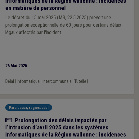
informatiques de la Région wallonne : incidences
en matière de personnel
Le décret du 15 mai 2025 (MB, 22.5.2025) prévoit une
prolongation exceptionnelle de 60 jours pour certains délais
légaux affectés par l'incident.
26 Mai 2025
Délai
|
Informatique
|
Intercommunale
|
Tutelle
|
Paralocaux, régies, asbl
Actualité
Prolongation des délais impactés par
l’intrusion d’avril 2025 dans les systèmes
informatiques de la Région wallonne : incidences