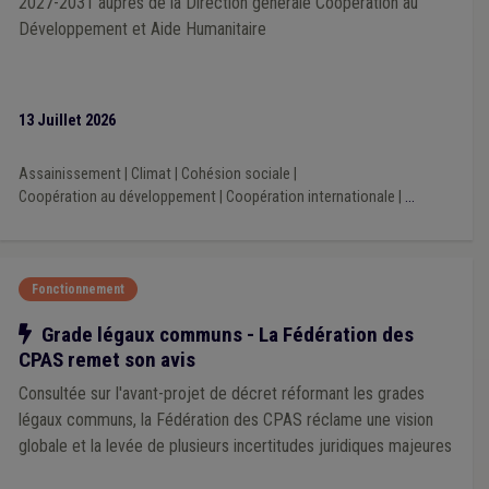
2027-2031 auprès de la Direction générale Coopération au
Regroupement familial
(1)
Rémunération
(1)
Développement et Aide Humanitaire
Responsabilité
(1)
Santé
(1)
Sécurité
(1)
13 Juillet 2026
Assainissement
|
Climat
|
Cohésion sociale
|
Coopération au développement
|
Coopération internationale
|
...
Fonctionnement
Notre action
Grade légaux communs - La Fédération des
CPAS remet son avis
Consultée sur l'avant-projet de décret réformant les grades
légaux communs, la Fédération des CPAS réclame une vision
globale et la levée de plusieurs incertitudes juridiques majeures