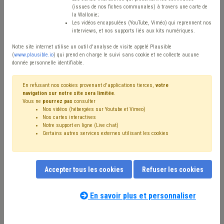
(issues de nos fiches communales) à travers une carte de
Type de contenu
la Wallonie;
Les vidéos encapsulées (YouTube, Viméo) qui reprennent nos
interviews, et nos supports liés aux kits numériques.
Avis / Actions
Notre site internet utilise un outil d'analyse de visite appelé Plausible
Réinitialiser
(
www.plausible.io
) qui prend en charge le suivi sans cookie et ne collecte aucune
donnée personnelle identifiable.
En refusant nos cookies provenant d'applications tierces,
votre
navigation sur notre site sera limitée
.
Filtrer cette requête avec des mots-clés
Vous ne
pourrez pas
consulter
Nos vidéos (hébergées sur Youtube et Vimeo)
Nos cartes interactives
Notre support en ligne (Live chat)
⇒ Grades légaux
(
retirer le mot clé
)
Certains autres services externes utilisant les cookies
⇒ Démocratie locale
(
retirer le mot clé
)
⇒ Violence
(
retirer le mot clé
)
⇒ Mode de gestion
(
retirer le mot clé
)
Accepter tous les cookies
Refuser les cookies
Intercommunale
(10)
CDLD
(10)
Mandataire
(9)
Gouvernance
(8)
Bourgmestre
(8)
Association sans but lucratif (ASBL)
(7)
En savoir plus et personnaliser
Conseil communal
(7)
Social
(7)
Coronavirus
(6)
Notre expert(e) associé(e) au terme
Échevin
(6)
Finances
(6)
que vous recherchez
(merci de prendre
Programme stratégique transversal (PST)
(5)