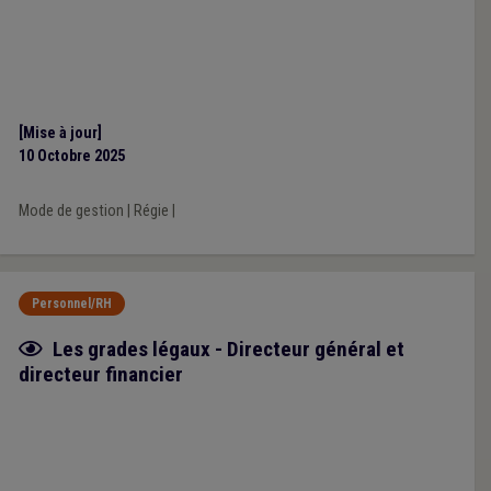
[Mise à jour]
10 Octobre 2025
Mode de gestion
|
Régie
|
Personnel/RH
Fiche focus
Les grades légaux - Directeur général et
directeur financier