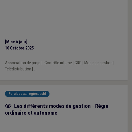
[Mise à jour]
10 Octobre 2025
Association de projet
|
Contrôle interne
|
GRD
|
Mode de gestion
|
Télédistribution
|
...
Paralocaux, régies, asbl
Fiche focus
Les différents modes de gestion - Régie
ordinaire et autonome