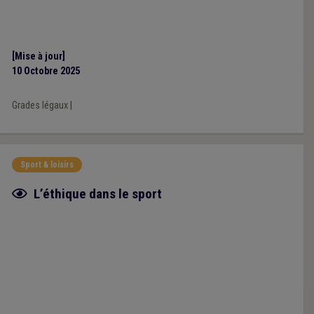
[Mise à jour]
10 Octobre 2025
Grades légaux
|
Sport & loisirs
Fiche focus
L’éthique dans le sport