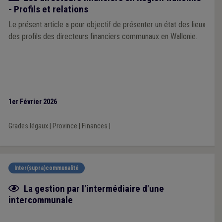
- Profils et relations
Le présent article a pour objectif de présenter un état des lieux
des profils des directeurs financiers communaux en Wallonie.
1er Février 2026
Grades légaux
|
Province
|
Finances
|
Inter(supra)communalité
Fiche focus
La gestion par l'intermédiaire d'une
intercommunale