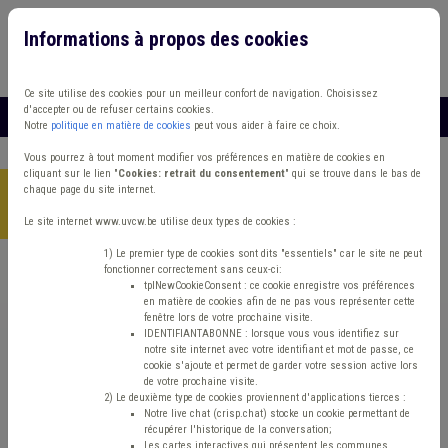
Informations à propos des cookies
Connexion
Vous travaillez dans un/une
Ce site utilise des cookies pour un meilleur confort de navigation. Choisissez
d'accepter ou de refuser certains cookies.
MENU
Notre
politique en matière de cookies
peut vous aider à faire ce choix.
Vous pourrez à tout moment modifier vos préférences en matière de cookies en
cliquant sur le lien "
Cookies: retrait du consentement
" qui se trouve dans le bas de
chaque page du site internet.
Accueil
> Mode de gestion Grades légaux Démocratie locale
Violence
Le site internet www.uvcw.be utilise deux types de cookies :
1) Le premier type de cookies sont dits "essentiels" car le site ne peut
fonctionner correctement sans ceux-ci:
Trouver un contenu
tplNewCookieConsent : ce cookie enregistre vos préférences
en matière de cookies afin de ne pas vous représenter cette
fenêtre lors de votre prochaine visite.
Mode de gestion Grades légaux
IDENTIFIANTABONNE : lorsque vous vous identifiez sur
notre site internet avec votre identifiant et mot de passe, ce
Démocratie locale Violence
cookie s'ajoute et permet de garder votre session active lors
de votre prochaine visite.
2) Le deuxième type de cookies proviennent d'applications tierces :
Notre live chat (crisp.chat) stocke un cookie permettant de
Matière(s) principale(s)
récupérer l'historique de la conversation;
Les cartes interactives qui présentent les communes