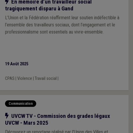
Notre action
En mémoire d’un travailleur social
tragiquement disparu à Gand
L’Union et la Fédération réaffirment leur soutien indéfectible à
l’ensemble des travailleurs sociaux, dont l’engagement et le
professionnalisme sont essentiels au vivre-ensemble.
19 Août 2025
CPAS
|
Violence
|
Travail social
|
Communication
Notre action
UVCW TV - Commission des grades légaux
UVCW - Mars 2025
Découvrez un reportage réalisé par l'Union des Villes et