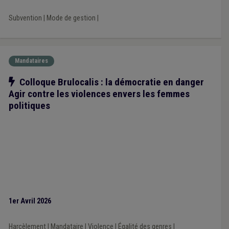
Subvention
|
Mode de gestion
|
Mandataires
Notre action
Colloque Brulocalis : la démocratie en danger
Agir contre les violences envers les femmes
politiques
1er Avril 2026
Harcèlement
|
Mandataire
|
Violence
|
Égalité des genres
|