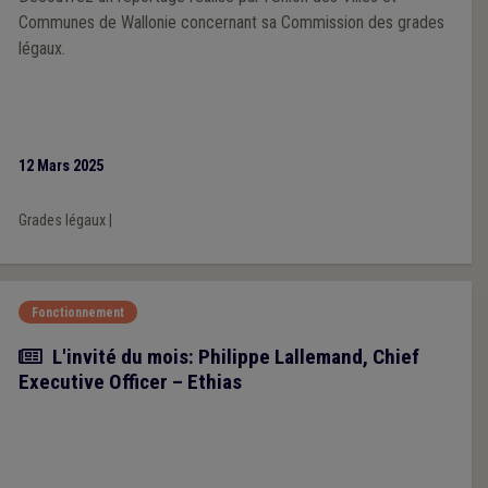
Communes de Wallonie concernant sa Commission des grades
légaux.
12 Mars 2025
Grades légaux
|
Fonctionnement
Article
L'invité du mois: Philippe Lallemand, Chief
Executive Officer – Ethias