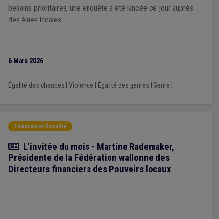
besoins prioritaires, une enquête a été lancée ce jour auprès
des élues locales.
6 Mars 2026
Égalité des chances
|
Violence
|
Égalité des genres
|
Genre
|
Finances et fiscalité
Article
L'invitée du mois - Martine Rademaker,
Présidente de la Fédération wallonne des
Directeurs financiers des Pouvoirs locaux