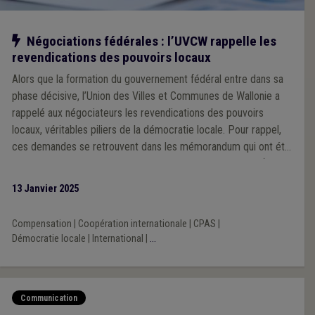
Notre action
Négociations fédérales : l’UVCW rappelle les
revendications des pouvoirs locaux
Alors que la formation du gouvernement fédéral entre dans sa
phase décisive, l’Union des Villes et Communes de Wallonie a
rappelé aux négociateurs les revendications des pouvoirs
locaux, véritables piliers de la démocratie locale. Pour rappel,
ces demandes se retrouvent dans les mémorandum qui ont été
établis par les 3 Unions des Villes et Communes du pays (VVSG,
Brulocalis et UVCW) et les 3 Fédérations des CPAS (liées à la
13 Janvier 2025
VVSG, Brulocalis et l’UVCW).
Compensation
|
Coopération internationale
|
CPAS
|
Démocratie locale
|
International
|
...
Communication