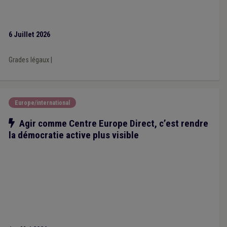
6 Juillet 2026
Grades légaux
|
Europe/international
Notre action
Agir comme Centre Europe Direct, c’est rendre
la démocratie active plus visible