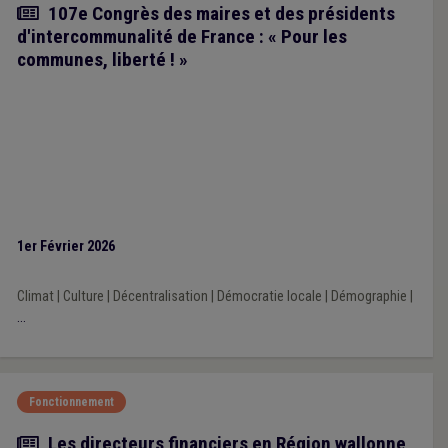
Article
107e Congrès des maires et des présidents
d'intercommunalité de France : « Pour les
communes, liberté ! »
1er Février 2026
Climat
|
Culture
|
Décentralisation
|
Démocratie locale
|
Démographie
|
...
Fonctionnement
Article
Les directeurs financiers en Région wallonne