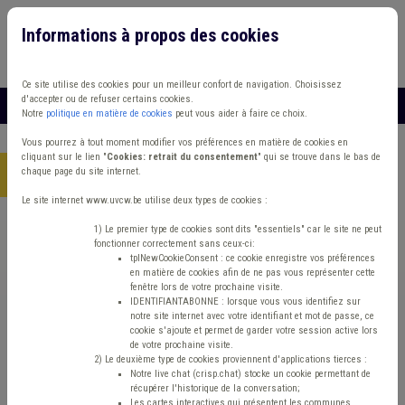
Informations à propos des cookies
Connexion
Vous travaillez dans un/une
Ce site utilise des cookies pour un meilleur confort de navigation. Choisissez
d'accepter ou de refuser certains cookies.
MENU
Notre
politique en matière de cookies
peut vous aider à faire ce choix.
Vous pourrez à tout moment modifier vos préférences en matière de cookies en
cliquant sur le lien "
Cookies: retrait du consentement
" qui se trouve dans le bas de
chaque page du site internet.
Accueil
> Mode de gestion Grades légaux Démocratie locale
Le site internet www.uvcw.be utilise deux types de cookies :
Trouver un contenu
1) Le premier type de cookies sont dits "essentiels" car le site ne peut
fonctionner correctement sans ceux-ci:
tplNewCookieConsent : ce cookie enregistre vos préférences
en matière de cookies afin de ne pas vous représenter cette
Mode de gestion Grades légaux
fenêtre lors de votre prochaine visite.
IDENTIFIANTABONNE : lorsque vous vous identifiez sur
Démocratie locale
notre site internet avec votre identifiant et mot de passe, ce
cookie s'ajoute et permet de garder votre session active lors
de votre prochaine visite.
2) Le deuxième type de cookies proviennent d'applications tierces :
Matière(s) principale(s)
Notre live chat (crisp.chat) stocke un cookie permettant de
récupérer l'historique de la conversation;
Les cartes interactives qui présentent les communes