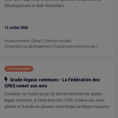
Composition des organes
(1)
Comptabilité
(1)
Développement et Aide Humanitaire
Éco-conseiller
(1)
Province
(1)
Règlement de travail
(1)
Rémunération
(1)
Responsabilité
(1)
Santé
(1)
Nature
(1)
PPP
(1)
Politique de la ville
(1)
Pollution
(1)
Population
(1)
Jeunesse
(1)
Licenciement
(1)
13 Juillet 2026
Marché public
(1)
Média
(1)
Mémorandum
(1)
Mobilité
(1)
Impôt des sociétés
(1)
Inondation
(1)
Assainissement
|
Climat
|
Cohésion sociale
|
Télédistribution
(1)
Tutelle
(1)
TVA
(1)
Sport
(1)
Coopération au développement
|
Coopération internationale
|
...
Démographie
(1)
Dépense
(1)
Droit de tirage
(1)
Édition
(1)
GRD
(1)
Harcèlement
(1)
Indépendant
(1)
Enquête UVCW
(1)
Compensation
(1)
Conseil d'état
(1)
Coopération au développement
(1)
Racisme
(1)
Fonctionnement
Recette
(1)
Notre action
Grade légaux communs - La Fédération des
CPAS remet son avis
Consultée sur l'avant-projet de décret réformant les grades
légaux communs, la Fédération des CPAS réclame une vision
globale et la levée de plusieurs incertitudes juridiques majeures