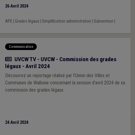
importants qui subsistent dans le cadre de l’application de la
26 Avril 2024
réforme du dispositif APE. Une clarification d’urgence, auprès
de l’ensemble des administrations dispensatrices de subsides
APE
|
Grades légaux
|
Simplification administrative
|
Subvention
|
aux pouvoirs locaux est notamment demandée, afin de
s’assurer que la réforme soit comprise et appliquée de manière
uniforme pour l’ensemble des employeurs locaux qui en
bénéficient, et que la charge administrative conséquente qui
Communication
leur est parfois demandée soit drastiquement allégée.
Actualité
UVCW TV - UVCW - Commission des grades
légaux - Avril 2024
Découvrez un reportage réalisé par l'Union des Villes et
Communes de Wallonie concernant la session d'avril 2024 de sa
commission des grades légaux.
24 Avril 2024