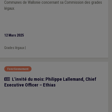
Communes de Wallonie concernant sa Commission des grades
légaux.
12 Mars 2025
Grades légaux
|
Fonctionnement
Article
L'invité du mois: Philippe Lallemand, Chief
Executive Officer – Ethias