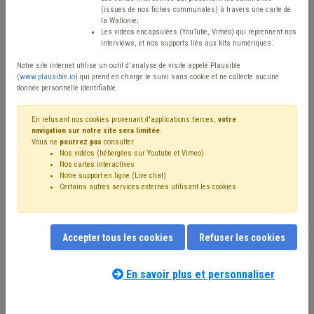
Type de contenu
(issues de nos fiches communales) à travers une carte de
la Wallonie;
Avis / Actions
Les vidéos encapsulées (YouTube, Viméo) qui reprennent nos
interviews, et nos supports liés aux kits numériques.
Réinitialiser
Notre site internet utilise un outil d'analyse de visite appelé Plausible
(
www.plausible.io
) qui prend en charge le suivi sans cookie et ne collecte aucune
donnée personnelle identifiable.
Filtrer cette requête avec des mots-clés
En refusant nos cookies provenant d'applications tierces,
votre
navigation sur notre site sera limitée
.
Vous ne
pourrez pas
consulter
Nos vidéos (hébergées sur Youtube et Vimeo)
⇒ Grades légaux
(
retirer le mot clé
)
Nos cartes interactives
Notre support en ligne (Live chat)
⇒ Démocratie locale
(
retirer le mot clé
)
Certains autres services externes utilisant les cookies
⇒ Mode de gestion
(
retirer le mot clé
)
Intercommunale
(10)
CDLD
(10)
Bourgmestre
(8)
Mandataire
(8)
Gouvernance
(8)
Conseil communal
(7)
Accepter tous les cookies
Refuser les cookies
Association sans but lucratif (ASBL)
(7)
Échevin
(6)
Finances
(5)
Programme stratégique transversal (PST)
(5)
Association de projet
(5)
UVCW
(4)
Fusion
(4)
En savoir plus et personnaliser
Notre expert(e) associé(e) au terme
Violence
(4)
Blues des élus
(4)
que vous recherchez
(merci de prendre
Simplification administrative
(4)
Régie
(4)
Élection
(4)
connaissance de notre
politique d'assistance-
Administration
(4)
Budget
(3)