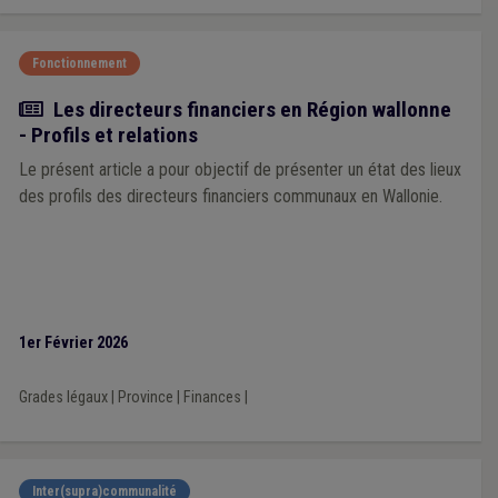
Fonctionnement
Article
Les directeurs financiers en Région wallonne
- Profils et relations
Le présent article a pour objectif de présenter un état des lieux
des profils des directeurs financiers communaux en Wallonie.
1er Février 2026
Grades légaux
|
Province
|
Finances
|
Inter(supra)communalité