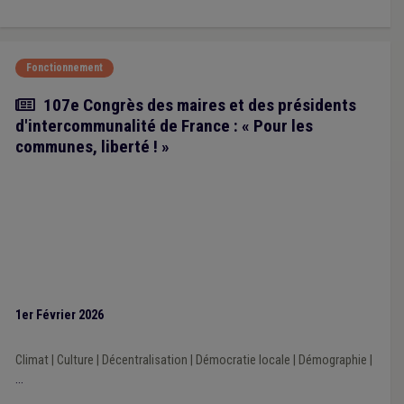
Fonctionnement
Article
107e Congrès des maires et des présidents
d'intercommunalité de France : « Pour les
communes, liberté ! »
1er Février 2026
Climat
|
Culture
|
Décentralisation
|
Démocratie locale
|
Démographie
|
...