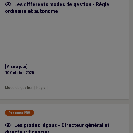
Fiche focus
Les différents modes de gestion - Régie
ordinaire et autonome
[Mise à jour]
10 Octobre 2025
Mode de gestion
|
Régie
|
Personnel/RH
Fiche focus
Les grades légaux - Directeur général et
directeur financier