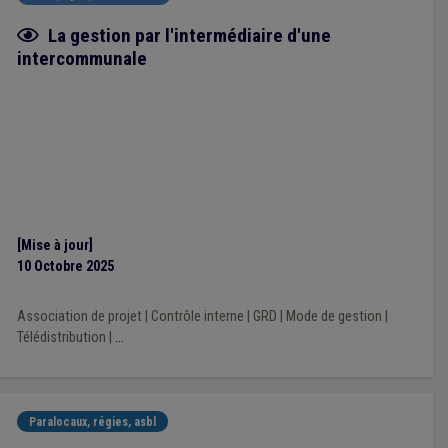
Fiche focus
La gestion par l'intermédiaire d'une
intercommunale
[Mise à jour]
10 Octobre 2025
Association de projet
|
Contrôle interne
|
GRD
|
Mode de gestion
|
Télédistribution
|
...
Paralocaux, régies, asbl