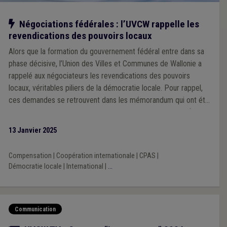
Notre action
Négociations fédérales : l’UVCW rappelle les
revendications des pouvoirs locaux
Alors que la formation du gouvernement fédéral entre dans sa
phase décisive, l’Union des Villes et Communes de Wallonie a
rappelé aux négociateurs les revendications des pouvoirs
locaux, véritables piliers de la démocratie locale. Pour rappel,
ces demandes se retrouvent dans les mémorandum qui ont été
établis par les 3 Unions des Villes et Communes du pays (VVSG,
Brulocalis et UVCW) et les 3 Fédérations des CPAS (liées à la
13 Janvier 2025
VVSG, Brulocalis et l’UVCW).
Compensation
|
Coopération internationale
|
CPAS
|
Démocratie locale
|
International
|
...
Communication