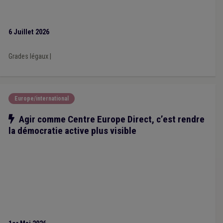
6 Juillet 2026
Grades légaux
|
Europe/international
Notre action
Agir comme Centre Europe Direct, c’est rendre
la démocratie active plus visible