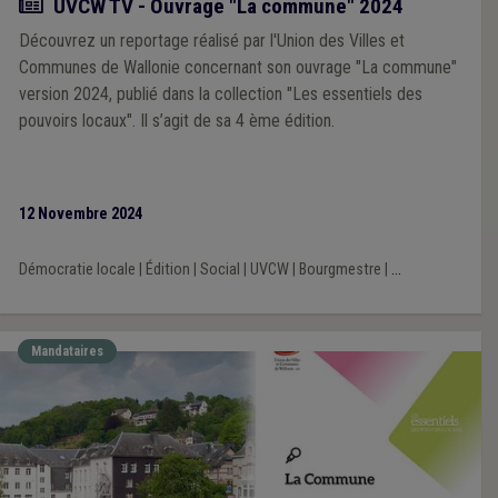
Actualité
UVCW TV - Ouvrage "La commune" 2024
Découvrez un reportage réalisé par l'Union des Villes et
Communes de Wallonie concernant son ouvrage "La commune"
version 2024, publié dans la collection "Les essentiels des
pouvoirs locaux". Il s’agit de sa 4 ème édition.
12 Novembre 2024
Démocratie locale
|
Édition
|
Social
|
UVCW
|
Bourgmestre
|
...
Mandataires