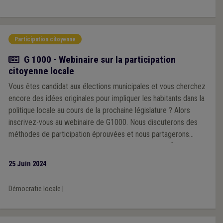
Participation citoyenne
Actualité
G 1000 - Webinaire sur la participation
citoyenne locale
Vous êtes candidat aux élections municipales et vous cherchez
encore des idées originales pour impliquer les habitants dans la
politique locale au cours de la prochaine législature ? Alors
inscrivez-vous au webinaire de G1000. Nous discuterons des
méthodes de participation éprouvées et nous partagerons
également de nouvelles approches susceptibles de faire
évoluer durablement la démocratie locale dans votre commune.
25 Juin 2024
Démocratie locale
|