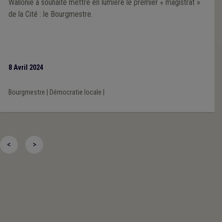
Wallonie a souhaité mettre en lumière le premier « magistrat »
de la Cité : le Bourgmestre.
8 Avril 2024
Bourgmestre
|
Démocratie locale
|
<
>