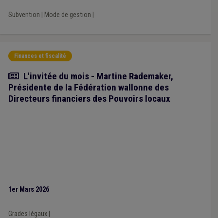
Subvention
|
Mode de gestion
|
Finances et fiscalité
Article
L'invitée du mois - Martine Rademaker,
Présidente de la Fédération wallonne des
Directeurs financiers des Pouvoirs locaux
1er Mars 2026
Grades légaux
|