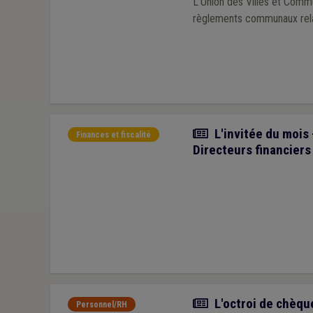
L’Union des Villes et Comm
règlements communaux relati
Article
L'invitée du mois
Finances et fiscalité
Directeurs financiers
Article
L'octroi de chèque
Personnel/RH