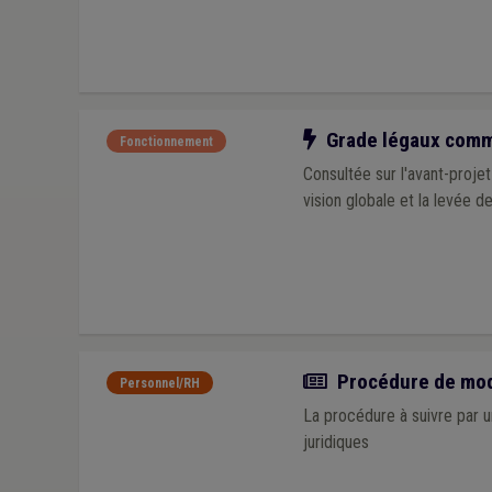
Notre action
Grade légaux commu
Fonctionnement
Consultée sur l'avant-proj
vision globale et la levée d
Actualité
Procédure de modi
Personnel/RH
La procédure à suivre par 
juridiques