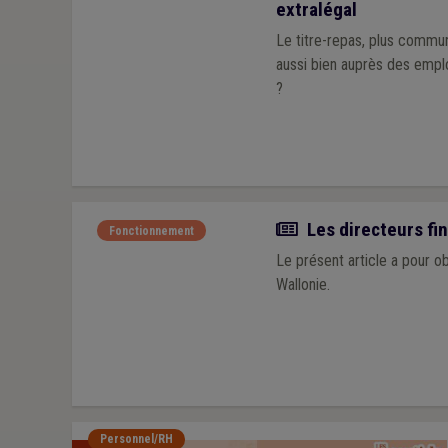
extralégal
Le titre-repas, plus commu
aussi bien auprès des emplo
?
Article
Les directeurs fin
Fonctionnement
Le présent article a pour o
Wallonie.
Personnel/RH