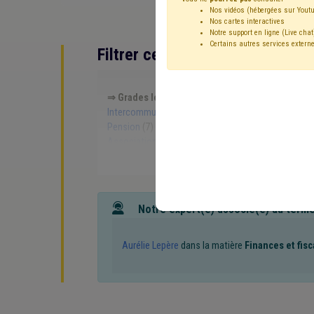
Nos vidéos (hébergées sur Youtu
Nos cartes interactives
Notre support en ligne (Live chat
Certains autres services externe
Filtrer cette requête avec des 
⇒ Grades légaux
(
retirer le mot clé
)
⇒ Adminis
Intercommunale
(14)
Gouvernance
(13)
CDLD
(
Pension
(7)
Société de logement de service publ
Association de projet
(5)
Régie
(5)
Finances
(5
Fonction publique
(4)
Échevin
(4)
Élection
(4)
Licenciement
(3)
Informatique
(3)
Inondation
(
Règlement général sur la protection des données 
Zone de secours
(2)
Constitution
(2)
Contrat
(
Notre expert(e) associé(e) au term
Synergie commune / CPAS
(2)
Horaire
(2)
Inco
Conseil de l'action sociale
(2)
Crise énergétique
(
Conseiller communal
(1)
Consultation populaire
Aurélie Lepère
dans la matière
Finances et fisc
Composition des organes
(1)
APE
(1)
Archive
Accessibilité
(1)
Cadastre
(1)
Calamité
(1)
C
Immobilier
(1)
Impôt des sociétés
(1)
Logemen
Marché public
(1)
Média
(1)
Mémorandum
(1)