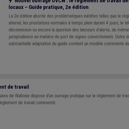
Notre action
Nouvel ouvrage UVCW : le règlement de travail de
locaux – Guide pratique, 2e édition
La 2e édition aborde des problématiques inédites telles que le r
alterné, les prestations normales à temps plein durant 4 jours, le télé
déconnexion ou encore la question des lanceurs d’alerte, de même
jurisprudence en matière de port de signes convictionnels. Outre de la théorie, cette
substantielle adaptation du guide contient un modèle commenté d
travail mis à jour, articulé avec le modèle de statut général du per
l’UVCW, ainsi qu’un nouveau modèle de règlement de télétravail.
t de travail
nes de Wallonie dispose d’un ouvrage pratique sur le règlement de travai
èglement de travail commenté.