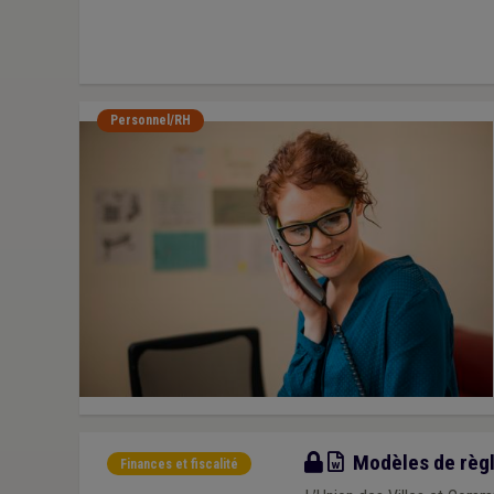
Personnel/RH
Modèle
Modèles de règl
Finances et fiscalité