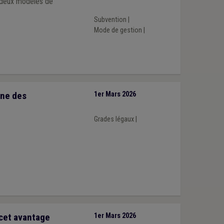
s deux modèles de
Subvention
|
Mode de gestion
|
nne des
1er Mars 2026
Grades légaux
|
 cet avantage
1er Mars 2026