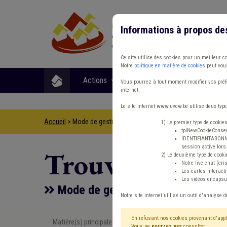
Informations à propos de
Ce site utilise des cookies pour un meilleur c
Notre
politique en matière de cookies
peut vous
Actions
Matières
Format
Vous pourrez à tout moment modifier vos préfé
internet.
Le site internet www.uvcw.be utilise deux type
Accueil
> Mode de gestion Grades légaux Règlement de travail 
1) Le premier type de cookie
tplNewCookieConsent
IDENTIFIANTABONNE :
session active lors 
Trouver un co
2) Le deuxième type de cooki
Notre live chat (cri
Les cartes interac
Les vidéos encapsul
Mode de gestion Grades légaux Règ
Notre site internet utilise un outil d'analyse d
En refusant nos cookies provenant d'appl
Matière(s) principale(s)
Type de con
Vous ne
pourrez pas
consulter