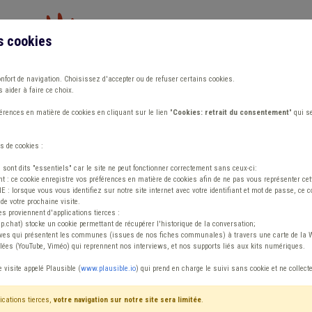
s cookies
Vous travaillez dans un/une
onfort de navigation. Choisissez d'accepter ou de refuser certains cookies.
 aider à faire ce choix.
ions
Publications
Outils
Fiches communa
rences en matière de cookies en cliquant sur le lien "
Cookies: retrait du consentement
" qui s
s de cookies :
Administration
s sont dits "essentiels" car le site ne peut fonctionner correctement sans ceux-ci:
 : ce cookie enregistre vos préférences en matière de cookies afin de ne pas vous représenter cette
 lorsque vous vous identifiez sur notre site internet avec votre identifiant et mot de passe, ce co
de votre prochaine visite.
ntenu
es proviennent d'applications tierces :
sp.chat) stocke un cookie permettant de récupérer l'historique de la conversation;
tives qui présentent les communes (issues de nos fiches communales) à travers une carte de la W
ées (YouTube, Viméo) qui reprennent nos interviews, et nos supports liés aux kits numériques.
lement de travail Administration
e visite appelé Plausible (
www.plausible.io
) qui prend en charge le suivi sans cookie et ne collect
ications tierces,
votre navigation sur notre site sera limitée
.
tenu
Avis / Actions