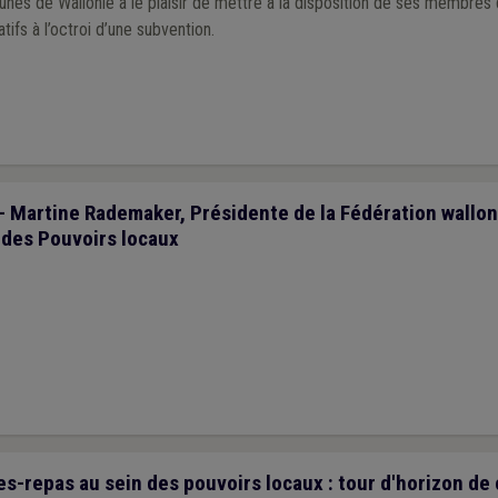
unes de Wallonie a le plaisir de mettre à la disposition de ses membre
fs à l’octroi d’une subvention.
 - Martine Rademaker, Présidente de la Fédération wallo
 des Pouvoirs locaux
s-repas au sein des pouvoirs locaux : tour d'horizon de