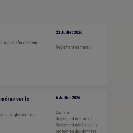
Aide familiale
(1)
Amende
(1)
Carburant
(1)
lan catastrophe
(1)
Intérimaire
(1)
Justice
(1)
ivée
(1)
Régularisation
(1)
Responsabilité civile
(1)
23 Juillet 2026
à jour afin de tenir
Règlement de travail
|
améras sur le
6 Juillet 2026
Caméra
|
xe au règlement de
Règlement de travail
|
Règlement général sur la
protection des données