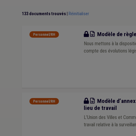
Taxe
(1)
Bâtiment
(1)
Sensibilisation
(1)
Dép
Code wallon du logement et de l'habitat durable
(1)
133 documents trouvés
|
Réinitialiser
ONSSAPL
(1)
Ordre public
(1)
PPP
(1)
Patri
Sécurité
(1)
Signe convictionnel
(1)
Modèle
Modèle de règle
Personnel/RH
Nous mettons à la dispositi
compte des évolutions légis
Modèle
Modèle d’annexe 
Personnel/RH
lieu de travail
L’Union des Villes et Com
travail relative à la surveill