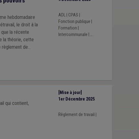
s pouvoirs
ADL
|
CPAS
|
égime hebdomadaire
Fonction publique
|
travail, le droit à la
Formation
|
 que la récente
Intercommunale
|
...
e règlement de
sonnel rédigé par
[Mise à jour]
1er Décembre 2025
l qui contient,
Règlement de travail
|