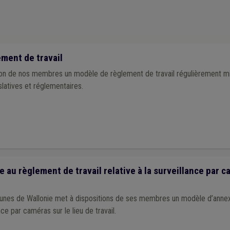
ense
(1)
Droit de tirage
(1)
GRD
(1)
Indemnité
(1)
Indépendant
(1)
Conseil d'état
(1)
Temps de travail
(1)
Terrorisme
(1)
Recette
(1)
P
moine
(1)
Télédistribution
(1)
Sport
(1)
TVA
(1)
Urbanisme
(1)
Vie pr
ment de travail
on de nos membres un modèle de règlement de travail régulièrement mis 
latives et réglementaires.
au règlement de travail relative à la surveillance par c
munes de Wallonie met à dispositions de ses membres un modèle d’anne
ance par caméras sur le lieu de travail.