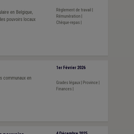
Règlement de travail
|
aire en Belgique,
Rémunération
|
 des pouvoirs locaux
Chèque-repas
|
1er Février 2026
iers communaux en
Grades légaux
|
Province
|
Finances
|
4 Décembre 2025