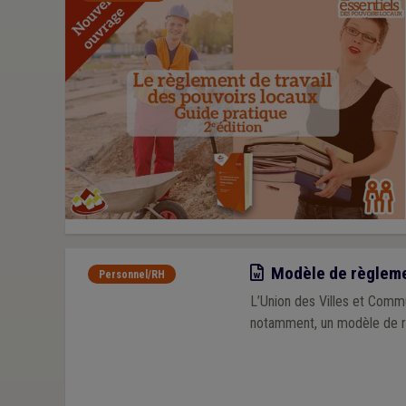
Modèle
Modèle de règlemen
Personnel/RH
L’Union des Villes et Commu
notamment, un modèle de r