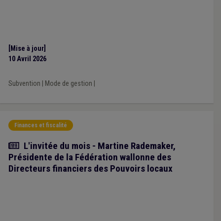
[Mise à jour]
10 Avril 2026
Subvention
|
Mode de gestion
|
Finances et fiscalité
Article
L'invitée du mois - Martine Rademaker,
Présidente de la Fédération wallonne des
Directeurs financiers des Pouvoirs locaux