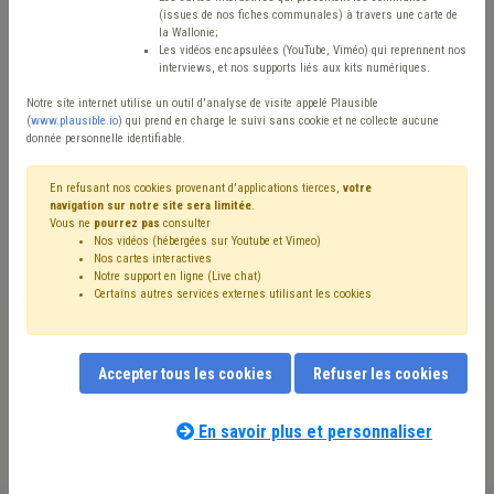
(issues de nos fiches communales) à travers une carte de
Type de contenu
la Wallonie;
Les vidéos encapsulées (YouTube, Viméo) qui reprennent nos
interviews, et nos supports liés aux kits numériques.
Avis / Actions
Notre site internet utilise un outil d'analyse de visite appelé Plausible
Réinitialiser
(
www.plausible.io
) qui prend en charge le suivi sans cookie et ne collecte aucune
donnée personnelle identifiable.
En refusant nos cookies provenant d'applications tierces,
votre
navigation sur notre site sera limitée
.
Filtrer cette requête avec des mots-clés
Vous ne
pourrez pas
consulter
Nos vidéos (hébergées sur Youtube et Vimeo)
Nos cartes interactives
Notre support en ligne (Live chat)
⇒ Grades légaux
(
retirer le mot clé
)
Certains autres services externes utilisant les cookies
⇒ Règlement de travail
(
retirer le mot clé
)
⇒ Mode de gestion
(
retirer le mot clé
)
Intercommunale
(11)
Accepter tous les cookies
Refuser les cookies
Association sans but lucratif (ASBL)
(7)
CDLD
(7)
Personnel
(7)
Gouvernance
(6)
Contrat de travail
(6)
Programme stratégique transversal (PST)
(5)
En savoir plus et personnaliser
Société de logement de service public (SLSP)
(5)
Notre expert(e) associé(e) au terme
Association de projet
(5)
Coronavirus
(5)
Fusion
(4)
que vous recherchez
(merci de prendre
Télétravail
(4)
Régie
(4)