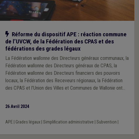
Notre action
Réforme du dispositif APE : réaction commune
de l’UVCW, de la Fédération des CPAS et des
fédérations des grades légaux
La Fédération wallonne des Directeurs généraux communaux, la
Fédération wallonne des Directeurs généraux de CPAS, la
Fédération wallonne des Directeurs financiers des pouvoirs
locaux, la Fédération des Receveurs régionaux, la Fédération
des CPAS et l’Union des Villes et Communes de Wallonie ont
attiré l’attention du Gouvernement wallon sur les problèmes
importants qui subsistent dans le cadre de l’application de la
26 Avril 2024
réforme du dispositif APE. Une clarification d’urgence, auprès
de l’ensemble des administrations dispensatrices de subsides
APE
|
Grades légaux
|
Simplification administrative
|
Subvention
|
aux pouvoirs locaux est notamment demandée, afin de
s’assurer que la réforme soit comprise et appliquée de manière