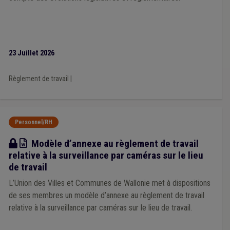
Maltraitance
(1)
Marché public
(1)
PPP
(1)
Télédistribution
(1)
Temps de travail
(1)
Responsabilité
(1)
Démocratie locale
(1)
Dépense
(1)
Droit de tirage
(1)
GRD
(1)
Indemnité
(1)
Indépendant
(1)
Prime
(1)
Sanitaire
(1)
23 Juillet 2026
Supracommunalité
(1)
TVA
(1)
Adresse de référence
(1)
Aide familiale
(1)
Mise à disposition
(1)
Publication
(1)
Règlement de travail
|
Personnel/RH
Modèle
Modèle d’annexe au règlement de travail
relative à la surveillance par caméras sur le lieu
de travail
L’Union des Villes et Communes de Wallonie met à dispositions
de ses membres un modèle d’annexe au règlement de travail
relative à la surveillance par caméras sur le lieu de travail.