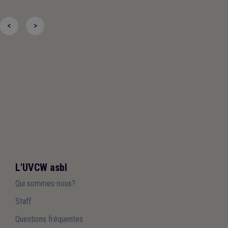
uniforme pour l’ensemble des employeurs locaux qui en
bénéficient, et que la charge administrative conséquente qui
<
>
leur est parfois demandée soit drastiquement allégée.
L'UVCW asbl
Qui sommes-nous?
Staff
Questions fréquentes