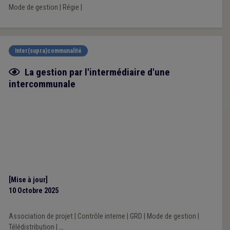
Mode de gestion
|
Régie
|
Inter(supra)communalité
Fiche focus
La gestion par l'intermédiaire d'une
intercommunale
[Mise à jour]
10 Octobre 2025
Association de projet
|
Contrôle interne
|
GRD
|
Mode de gestion
|
Télédistribution
|
...