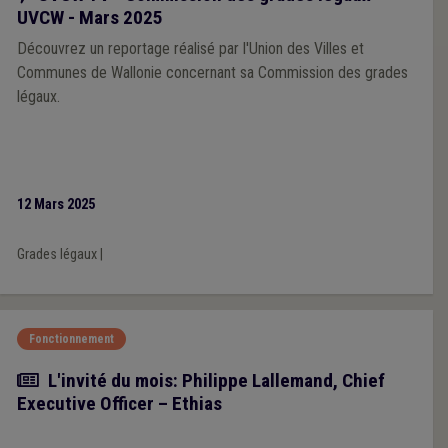
UVCW - Mars 2025
Découvrez un reportage réalisé par l'Union des Villes et
Communes de Wallonie concernant sa Commission des grades
légaux.
12 Mars 2025
Grades légaux
|
Fonctionnement
Article
L'invité du mois: Philippe Lallemand, Chief
Executive Officer – Ethias