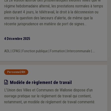
La 2e édition aborde des problématiques inédites telles que le
régime hebdomadaire alterné, les prestations normales à temps
plein durant 4 jours, le télétravail, le droit à la déconnexion ou
encore la question des lanceurs d’alerte, de même que la
récente jurisprudence en matière de port de signes
convictionnels. Outre de la théorie, cette substantielle
adaptation du guide contient un modèle commenté de
4 Décembre 2025
règlement de travail mis à jour, articulé avec le modèle de
statut général du personnel rédigé par l’UVCW, ainsi qu’un
ADL
|
CPAS
|
Fonction publique
|
Formation
|
Intercommunale
|
...
nouveau modèle de règlement de télétravail.
Personnel/RH
Modèle
Modèle de règlement de travail
L’Union des Villes et Communes de Wallonie dispose d’un
ouvrage pratique sur le règlement de travail qui contient,
notamment, un modèle de règlement de travail commenté.