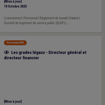
[Mise à jour]
10 Octobre 2025
Licenciement
|
Personnel
|
Règlement de travail
|
Salaire
|
Société de logement de service public (SLSP)
|
...
Personnel/RH
Fiche focus
Les grades légaux - Directeur général et
directeur financier
[Mise à jour]