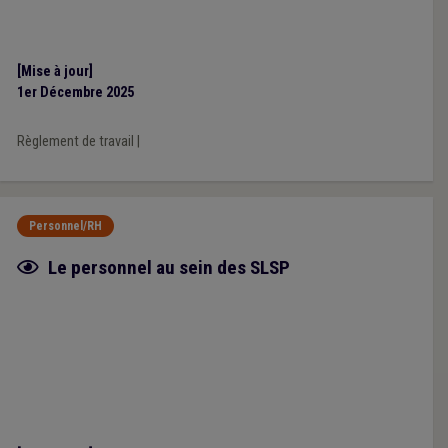
[Mise à jour]
1er Décembre 2025
Règlement de travail
|
Personnel/RH
Fiche focus
Le personnel au sein des SLSP