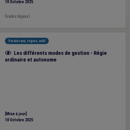
10 Octobre 2025
Grades légaux
|
Paralocaux, régies, asbl
Fiche focus
Les différents modes de gestion - Régie
ordinaire et autonome
[Mise à jour]
10 Octobre 2025