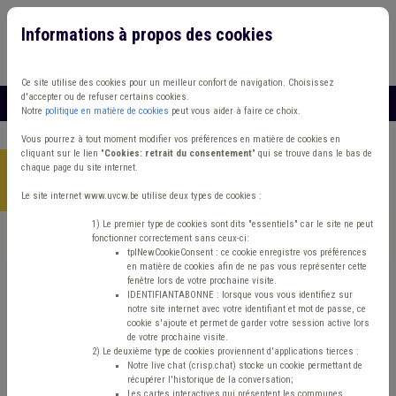
Informations à propos des cookies
Connexion
Vous travaillez dans un/une
Ce site utilise des cookies pour un meilleur confort de navigation. Choisissez
d'accepter ou de refuser certains cookies.
MENU
Notre
politique en matière de cookies
peut vous aider à faire ce choix.
Vous pourrez à tout moment modifier vos préférences en matière de cookies en
cliquant sur le lien "
Cookies: retrait du consentement
" qui se trouve dans le bas de
chaque page du site internet.
Accueil
> Mode de gestion Grades légaux Règlement de travail
Conseil d'état
Le site internet www.uvcw.be utilise deux types de cookies :
1) Le premier type de cookies sont dits "essentiels" car le site ne peut
fonctionner correctement sans ceux-ci:
Trouver un contenu
tplNewCookieConsent : ce cookie enregistre vos préférences
en matière de cookies afin de ne pas vous représenter cette
fenêtre lors de votre prochaine visite.
Mode de gestion Grades légaux
IDENTIFIANTABONNE : lorsque vous vous identifiez sur
notre site internet avec votre identifiant et mot de passe, ce
Règlement de travail Conseil d'état
cookie s'ajoute et permet de garder votre session active lors
de votre prochaine visite.
2) Le deuxième type de cookies proviennent d'applications tierces :
Notre live chat (crisp.chat) stocke un cookie permettant de
Matière(s) principale(s)
récupérer l'historique de la conversation;
Les cartes interactives qui présentent les communes