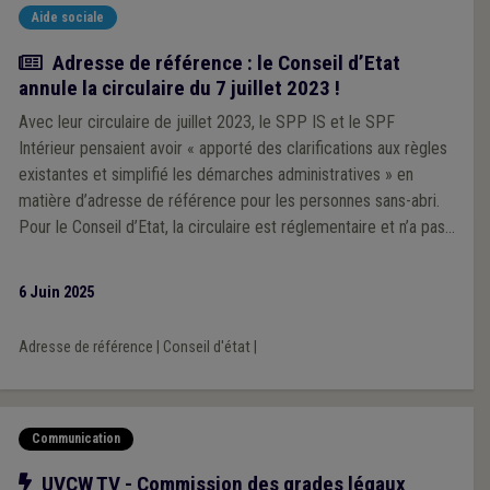
Aide sociale
Actualité
Adresse de référence : le Conseil d’Etat
annule la circulaire du 7 juillet 2023 !
Avec leur circulaire de juillet 2023, le SPP IS et le SPF
Intérieur pensaient avoir « apporté des clarifications aux règles
existantes et simplifié les démarches administratives » en
matière d’adresse de référence pour les personnes sans-abri.
Pour le Conseil d’Etat, la circulaire est réglementaire et n’a pas
respecté la procédure adéquate : elle est donc annulée.
6 Juin 2025
Adresse de référence
|
Conseil d'état
|
Communication
Notre action
UVCW TV - Commission des grades légaux