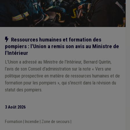
Salaire
(3)
Indemnité
(3)
Économie
(3)
Insertion professionnelle
(3)
Province
(3)
Responsabilité
(3)
Règlement général sur la protection des données (RGPD)
(3)
Mobilité
(3)
Police
(3)
Primo-arrivant
(3)
Pension
(3)
Délinquance environnementale
(3)
Culture
(3)
Notre action
Ressources humaines et formation des
Construction
(3)
Échevin
(3)
Développement local
(3)
pompiers : l'Union a remis son avis au Ministre de
Enseignement
(3)
APE
(3)
Climat
(3)
Commerce
(3)
Carrière
(3)
Chantier
(2)
Barème
(2)
l'Intérieur
Allocations familiales
(2)
Enquête
(2)
Énergie
(2)
L'Union a adressé au Ministre de l'Intérieur, Bernard Quintin,
Coopération internationale
(2)
Déchet
(2)
Pauvreté
(2)
l'avis de son Conseil d'administration sur la note « Vers une
Ordre public
(2)
Population
(2)
Sécurité sociale
(2)
politique prospective en matière de ressources humaines et de
Incendie
(2)
Informatique
(2)
Inondation
(2)
Marché public
(2)
Horaire
(2)
Impétrants
(2)
formation pour les pompiers », qui s'inscrit dans la révision du
Indépendant
(2)
Informatisation
(2)
statut des pompiers.
Intégration sociale
(2)
ODD
(2)
Parcours d'intégration
(2)
Démocratie locale
(2)
Dépense
(2)
Droit de tirage
(2)
Sanitaire
(2)
Fracture numérique
(2)
Sensibilisation
(2)
3 Août 2026
Convention entre communes
(2)
ILI
(2)
Conseiller en mobilité
(2)
Article 60/61
(2)
Formation
|
Incendie
|
Zone de secours
|
Comité de direction
(2)
Tutelle
(2)
TVA
(1)