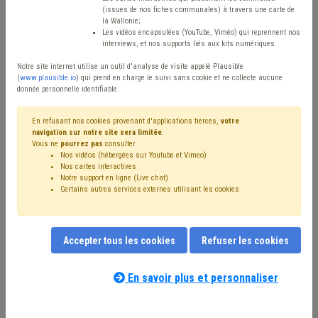
(issues de nos fiches communales) à travers une carte de
Type de contenu
la Wallonie;
Les vidéos encapsulées (YouTube, Viméo) qui reprennent nos
interviews, et nos supports liés aux kits numériques.
Avis / Actions
Notre site internet utilise un outil d'analyse de visite appelé Plausible
Réinitialiser
(
www.plausible.io
) qui prend en charge le suivi sans cookie et ne collecte aucune
donnée personnelle identifiable.
En refusant nos cookies provenant d'applications tierces,
votre
navigation sur notre site sera limitée
.
Filtrer cette requête avec des mots-clés
Vous ne
pourrez pas
consulter
Nos vidéos (hébergées sur Youtube et Vimeo)
Nos cartes interactives
Notre support en ligne (Live chat)
⇒ Formation
(
retirer le mot clé
)
Certains autres services externes utilisant les cookies
⇒ Grades légaux
(
retirer le mot clé
)
Personnel
(24)
Emploi
(23)
⇒ Règlement de travail
(
retirer le mot clé
)
⇒ Mode de gestion
(
retirer le mot clé
)
Subvention
(16)
Accepter tous les cookies
Refuser les cookies
Coronavirus
(14)
Recrutement
(14)
CPAS
(13)
Entreprise
(11)
Intercommunale
(11)
Forem
(11)
Budget
(9)
CDLD
(9)
Contrat de travail
(8)
Étudiant
(8)
En savoir plus et personnaliser
Finances
(8)
Notre expert(e) associé(e) au terme
Société de logement de service public (SLSP)
(8)
que vous recherchez
(merci de prendre
Gouvernance
(7)
Mandataire
(7)
Rémunération
(7)