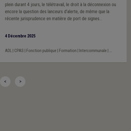
plein durant 4 jours, le télétravail, le droit à la déconnexion ou
encore la question des lanceurs d’alerte, de même que la
récente jurisprudence en matière de port de signes
convictionnels. Outre de la théorie, cette substantielle
adaptation du guide contient un modèle commenté de
4 Décembre 2025
règlement de travail mis à jour, articulé avec le modèle de
statut général du personnel rédigé par l’UVCW, ainsi qu’un
ADL
|
CPAS
|
Fonction publique
|
Formation
|
Intercommunale
|
...
nouveau modèle de règlement de télétravail.
<
>