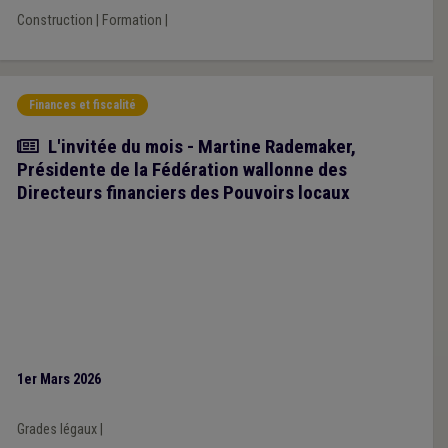
Construction
|
Formation
|
Finances et fiscalité
Article
L'invitée du mois - Martine Rademaker,
Présidente de la Fédération wallonne des
Directeurs financiers des Pouvoirs locaux
1er Mars 2026
Grades légaux
|