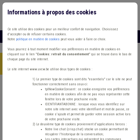
Informations à propos des cookies
Connexion
Vous travaillez dans un/une
Ce site utilise des cookies pour un meilleur confort de navigation. Choisissez
d'accepter ou de refuser certains cookies.
MENU
Notre
politique en matière de cookies
peut vous aider à faire ce choix.
Vous pourrez à tout moment modifier vos préférences en matière de cookies en
cliquant sur le lien "
Cookies: retrait du consentement
" qui se trouve dans le bas de
chaque page du site internet.
Accueil
> Mode de gestion Grades légaux Règlement de travail
Formation
Le site internet www.uvcw.be utilise deux types de cookies :
1) Le premier type de cookies sont dits "essentiels" car le site ne peut
fonctionner correctement sans ceux-ci:
Trouver un contenu
tplNewCookieConsent : ce cookie enregistre vos préférences
en matière de cookies afin de ne pas vous représenter cette
fenêtre lors de votre prochaine visite.
Mode de gestion Grades légaux
IDENTIFIANTABONNE : lorsque vous vous identifiez sur
notre site internet avec votre identifiant et mot de passe, ce
Règlement de travail Formation
cookie s'ajoute et permet de garder votre session active lors
de votre prochaine visite.
2) Le deuxième type de cookies proviennent d'applications tierces :
Notre live chat (crisp.chat) stocke un cookie permettant de
Matière(s) principale(s)
récupérer l'historique de la conversation;
Les cartes interactives qui présentent les communes