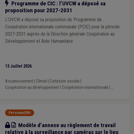
Notre action
Programme de CIC : l’UVCW a déposé sa
Plaine de jeux
(1)
Plan catastrophe
(1)
proposition pour 2027-2031
Plan communal de mobilité
(1)
PPP
(1)
Maladie professionnelle
(1)
Maltraitance
(1)
L’UVCW a déposé sa proposition de Programme de
Pécule de vacances
(1)
Permis de conduire
(1)
Coopération internationale communale (PCIC) pour la période
Consultation populaire
(1)
Composition des organes
(1)
2027-2031 auprès de la Direction générale Coopération au
Comptabilité
(1)
Concurrence
(1)
Développement et Aide Humanitaire
Conseil de l'action sociale
(1)
Conseil de police
(1)
Éco-conseiller
(1)
Entrepreneur
(1)
Environnement
(1)
Établissement classé
(1)
État civil
(1)
Aménagement du territoire
(1)
Assainissement
(1)
13 Juillet 2026
Association de CPAS
(1)
Accessibilité
(1)
ALE
(1)
Agent statutaire
(1)
Aide sociale
(1)
Assurance
(1)
Chèque-repas
(1)
Chômage
(1)
Collège
(1)
Assainissement
|
Climat
|
Cohésion sociale
|
Comité C
(1)
Casier judiciaire
(1)
Cautionnement
(1)
Coopération au développement
|
Coopération internationale
|
...
Centre culturel
(1)
Cadastre
(1)
Cahier des charges
(1)
Calamité
(1)
Caméra
(1)
Personnel/RH
Modèle
Modèle d’annexe au règlement de travail
relative à la surveillance par caméras sur le lieu