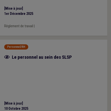
[Mise à jour]
1er Décembre 2025
Règlement de travail
|
Personnel/RH
Fiche focus
Le personnel au sein des SLSP
[Mise à jour]
10 Octobre 2025