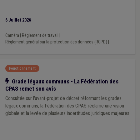
Communication
(1)
Composition des organes
(1)
Comptabilité
(1)
Caméra
(1)
Canalisation
(1)
ADL
(1)
APE
(1)
Association de CPAS
(1)
6 Juillet 2026
Caméra
|
Règlement de travail
|
Règlement général sur la protection des données (RGPD)
|
Fonctionnement
Notre action
Grade légaux communs - La Fédération des
CPAS remet son avis
Consultée sur l'avant-projet de décret réformant les grades
légaux communs, la Fédération des CPAS réclame une vision
globale et la levée de plusieurs incertitudes juridiques majeures