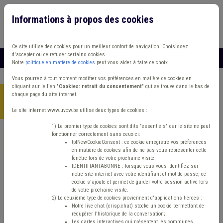
Informations à propos des cookies
Connexion
Vous travaillez dans un/une
Ce site utilise des cookies pour un meilleur confort de navigation. Choisissez
d'accepter ou de refuser certains cookies.
MENU
Notre
politique en matière de cookies
peut vous aider à faire ce choix.
Vous pourrez à tout moment modifier vos préférences en matière de cookies en
cliquant sur le lien "
Cookies: retrait du consentement
" qui se trouve dans le bas de
chaque page du site internet.
Accueil
> Mode de gestion Grades légaux Règlement de travail
TVA
Le site internet www.uvcw.be utilise deux types de cookies :
1) Le premier type de cookies sont dits "essentiels" car le site ne peut
fonctionner correctement sans ceux-ci:
Trouver un contenu
tplNewCookieConsent : ce cookie enregistre vos préférences
en matière de cookies afin de ne pas vous représenter cette
fenêtre lors de votre prochaine visite.
Mode de gestion Grades légaux
IDENTIFIANTABONNE : lorsque vous vous identifiez sur
notre site internet avec votre identifiant et mot de passe, ce
Règlement de travail TVA
cookie s'ajoute et permet de garder votre session active lors
de votre prochaine visite.
2) Le deuxième type de cookies proviennent d'applications tierces :
Notre live chat (crisp.chat) stocke un cookie permettant de
Matière(s) principale(s)
récupérer l'historique de la conversation;
Les cartes interactives qui présentent les communes