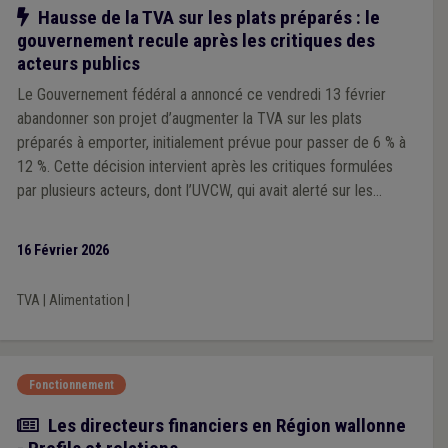
Notre action
Hausse de la TVA sur les plats préparés : le
gouvernement recule après les critiques des
acteurs publics
Le Gouvernement fédéral a annoncé ce vendredi 13 février
abandonner son projet d’augmenter la TVA sur les plats
préparés à emporter, initialement prévue pour passer de 6 % à
12 %. Cette décision intervient après les critiques formulées
par plusieurs acteurs, dont l’UVCW, qui avait alerté sur les
conséquences négatives pour les services publics essentiels.
16 Février 2026
TVA
|
Alimentation
|
Fonctionnement
Article
Les directeurs financiers en Région wallonne