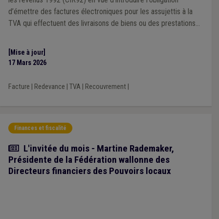
d’émettre des factures électroniques pour les assujettis à la
TVA qui effectuent des livraisons de biens ou des prestations
de services, autres que celles qui sont exemptées en vertu de
l'article 44 CTVA, à destination de clients eux-mêmes assujettis
[Mise à jour]
(B2B).
17 Mars 2026
Facture
|
Redevance
|
TVA
|
Recouvrement
|
Finances et fiscalité
Article
L'invitée du mois - Martine Rademaker,
Présidente de la Fédération wallonne des
Directeurs financiers des Pouvoirs locaux