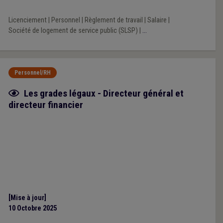
Licenciement
|
Personnel
|
Règlement de travail
|
Salaire
|
Société de logement de service public (SLSP)
|
...
Personnel/RH
Fiche focus
Les grades légaux - Directeur général et
directeur financier
[Mise à jour]
10 Octobre 2025