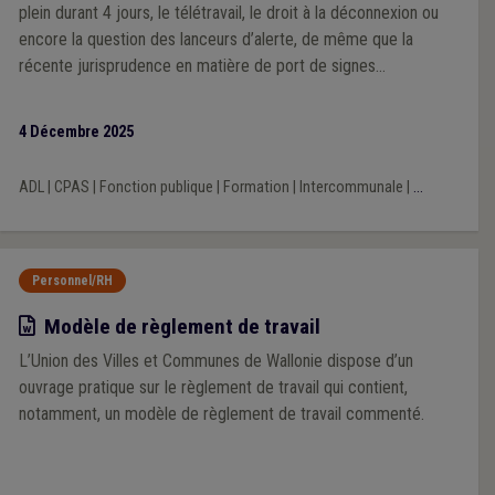
plein durant 4 jours, le télétravail, le droit à la déconnexion ou
encore la question des lanceurs d’alerte, de même que la
récente jurisprudence en matière de port de signes
convictionnels. Outre de la théorie, cette substantielle
adaptation du guide contient un modèle commenté de
4 Décembre 2025
règlement de travail mis à jour, articulé avec le modèle de
statut général du personnel rédigé par l’UVCW, ainsi qu’un
ADL
|
CPAS
|
Fonction publique
|
Formation
|
Intercommunale
|
...
nouveau modèle de règlement de télétravail.
Personnel/RH
Modèle
Modèle de règlement de travail
L’Union des Villes et Communes de Wallonie dispose d’un
ouvrage pratique sur le règlement de travail qui contient,
notamment, un modèle de règlement de travail commenté.