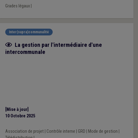
Grades légaux
|
Inter(supra)communalité
Fiche focus
La gestion par l'intermédiaire d'une
intercommunale
[Mise à jour]
10 Octobre 2025
Association de projet
|
Contrôle interne
|
GRD
|
Mode de gestion
|
Télédistribution
|
...