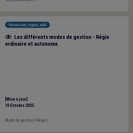
Paralocaux, régies, asbl
Fiche focus
Les différents modes de gestion - Régie
ordinaire et autonome
[Mise à jour]
10 Octobre 2025
Mode de gestion
|
Régie
|