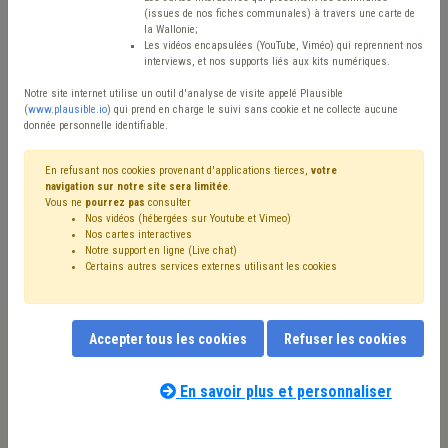
(issues de nos fiches communales) à travers une carte de
Type de contenu
la Wallonie;
Les vidéos encapsulées (YouTube, Viméo) qui reprennent nos
interviews, et nos supports liés aux kits numériques.
Avis / Actions
Notre site internet utilise un outil d'analyse de visite appelé Plausible
Réinitialiser
(
www.plausible.io
) qui prend en charge le suivi sans cookie et ne collecte aucune
donnée personnelle identifiable.
En refusant nos cookies provenant d'applications tierces,
votre
navigation sur notre site sera limitée
.
Filtrer cette requête avec des mots-clés
Vous ne
pourrez pas
consulter
Nos vidéos (hébergées sur Youtube et Vimeo)
Nos cartes interactives
Notre support en ligne (Live chat)
⇒ Grades légaux
(
retirer le mot clé
)
Certains autres services externes utilisant les cookies
⇒ TVA
(
retirer le mot clé
)
⇒ Règlement de travail
(
retirer le mot clé
)
⇒ Mode de gestion
(
retirer le mot clé
)
Accepter tous les cookies
Refuser les cookies
Intercommunale
(12)
Régie
(10)
Personnel
(10)
Coronavirus
(10)
Gaz
(8)
Facture
(7)
CDLD
(7)
Association sans but lucratif (ASBL)
(7)
En savoir plus et personnaliser
Contrat de travail
(6)
Gouvernance
(6)
Notre expert(e) associé(e) au terme
Société de logement de service public (SLSP)
(6)
que vous recherchez
(merci de prendre
Alimentation
(5)