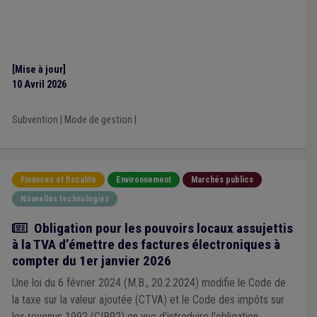
[Mise à jour]
10 Avril 2026
Subvention
|
Mode de gestion
|
Finances et fiscalité
Environnement
Marchés publics
Nouvelles technologies
Actualité
Obligation pour les pouvoirs locaux assujettis
à la TVA d’émettre des factures électroniques à
compter du 1er janvier 2026
Une loi du 6 février 2024 (M.B., 20.2.2024) modifie le Code de
la taxe sur la valeur ajoutée (CTVA) et le Code des impôts sur
les revenus 1992 (CIR92) en vue d’introduire l'obligation