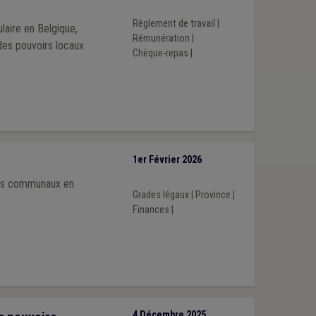
Règlement de travail
|
aire en Belgique,
Rémunération
|
 des pouvoirs locaux
Chèque-repas
|
1er Février 2026
iers communaux en
Grades légaux
|
Province
|
Finances
|
4 Décembre 2025