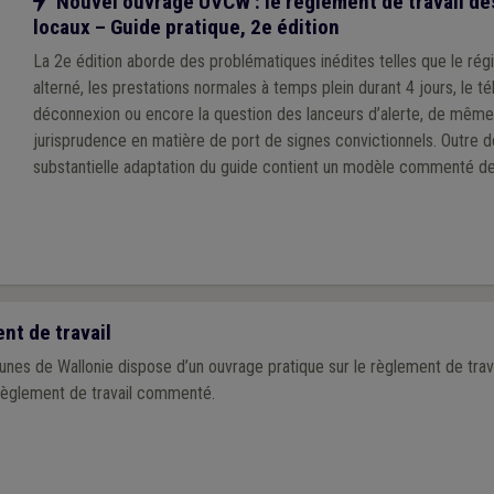
Notre action
Nouvel ouvrage UVCW : le règlement de travail de
locaux – Guide pratique, 2e édition
La 2e édition aborde des problématiques inédites telles que le r
alterné, les prestations normales à temps plein durant 4 jours, le télé
déconnexion ou encore la question des lanceurs d’alerte, de même
jurisprudence en matière de port de signes convictionnels. Outre de la théorie, cette
substantielle adaptation du guide contient un modèle commenté d
travail mis à jour, articulé avec le modèle de statut général du per
l’UVCW, ainsi qu’un nouveau modèle de règlement de télétravail.
t de travail
nes de Wallonie dispose d’un ouvrage pratique sur le règlement de travai
èglement de travail commenté.