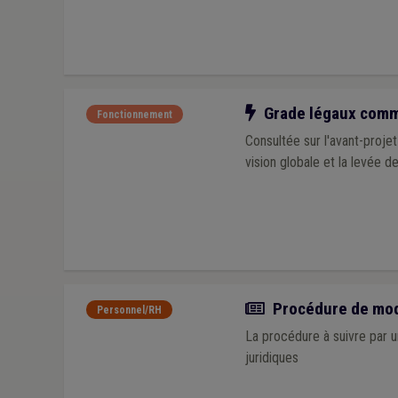
Notre action
Grade légaux commu
Fonctionnement
Consultée sur l'avant-proj
vision globale et la levée d
Actualité
Procédure de modi
Personnel/RH
La procédure à suivre par 
juridiques