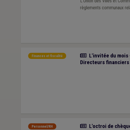
L’Union des Villes et Comm
règlements communaux relati
Article
L'invitée du mois
Finances et fiscalité
Directeurs financiers
Article
L'octroi de chèque
Personnel/RH