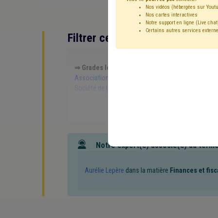
Nos vidéos (hébergées sur Youtu
Nos cartes interactives
Notre support en ligne (Live chat
Certains autres services externe
Filtrer cette requête avec des 
⇒ Grades légaux
(
retirer le mot clé
)
⇒ Règlemen
Association sans but lucratif (ASBL)
(7)
CDLD
(7
Société de logement de service public (SLSP)
(5)
Finances
(4)
Formation
(4)
Congé
(3)
Échev
Simplification administrative
(3)
Rémunération
(3
Subvention
(2)
Comité de direction
(2)
Pensio
Entreprise
(1)
Évaluation
(1)
Conseil de l'actio
Composition des organes
(1)
Comptabilité
(1)
Notre expert(e) associé(e) au term
Population
(1)
Province
(1)
Recette
(1)
Rec
Marché public
(1)
PPP
(1)
Conseil d'état
(1)
Télédistribution
(1)
Temps de travail
(1)
Respon
Aurélie Lepère
dans la matière
Finances et fisc