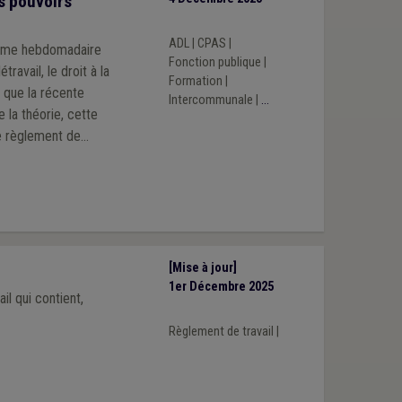
s pouvoirs
ADL
|
CPAS
|
égime hebdomadaire
Fonction publique
|
travail, le droit à la
Formation
|
 que la récente
Intercommunale
|
...
e règlement de
sonnel rédigé par
[Mise à jour]
1er Décembre 2025
l qui contient,
Règlement de travail
|