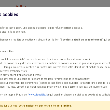
s cookies
Vous travaillez dans un/une
onfort de navigation. Choisissez d'accepter ou de refuser certains cookies.
 aider à faire ce choix.
ions
Publications
Outils
Fiches communa
rences en matière de cookies en cliquant sur le lien "
Cookies: retrait du consentement
" qui s
s de cookies :
s sont dits "essentiels" car le site ne peut fonctionner correctement sans ceux-ci:
 : ce cookie enregistre vos préférences en matière de cookies afin de ne pas vous représenter cette
 lorsque vous vous identifiez sur notre site internet avec votre identifiant et mot de passe, ce co
de votre prochaine visite.
ntenu
es proviennent d'applications tierces :
sp.chat) stocke un cookie permettant de récupérer l'historique de la conversation;
tives qui présentent les communes (issues de nos fiches communales) à travers une carte de la W
ées (YouTube, Viméo) qui reprennent nos interviews, et nos supports liés aux kits numériques.
glement de travail
e visite appelé Plausible (
www.plausible.io
) qui prend en charge le suivi sans cookie et ne collect
ications tierces,
votre navigation sur notre site sera limitée
.
tenu
Avis / Actions