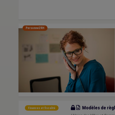
Personnel/RH
Modèle
Modèles de règl
Finances et fiscalité