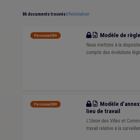
86 documents trouvés
|
Réinitialiser
Modèle
Modèle de règle
Personnel/RH
Nous mettons à la dispositi
compte des évolutions légis
Modèle
Modèle d’annexe 
Personnel/RH
lieu de travail
L’Union des Villes et Com
travail relative à la surveill