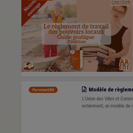
Modèle
Modèle de règlemen
Personnel/RH
L’Union des Villes et Commu
notamment, un modèle de r