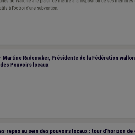
unes de Wallonie a le plaisir de mettre à la disposition de ses membre
fs à l’octroi d’une subvention.
 - Martine Rademaker, Présidente de la Fédération wallo
 des Pouvoirs locaux
s-repas au sein des pouvoirs locaux : tour d'horizon de