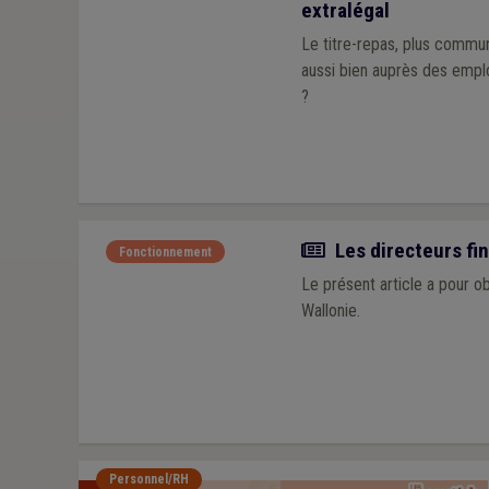
extralégal
Le titre-repas, plus commu
aussi bien auprès des emplo
?
Article
Les directeurs fin
Fonctionnement
Le présent article a pour o
Wallonie.
Personnel/RH