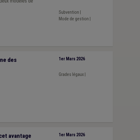
s deux modèles de
Subvention
|
Mode de gestion
|
nne des
1er Mars 2026
Grades légaux
|
 cet avantage
1er Mars 2026