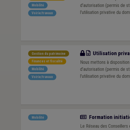
d’autorisation (permis de s
Mobilité
l'utilisation privative du dom
Voirie/travaux
Modèle
Utilisation priv
Gestion du patrimoine
Finances et fiscalité
Nous mettons à disposition 
d’autorisation (permis de s
Mobilité
l'utilisation privative du dom
Voirie/travaux
Actualité
Formation initiati
Mobilité
Le Réseau des Conseillers e