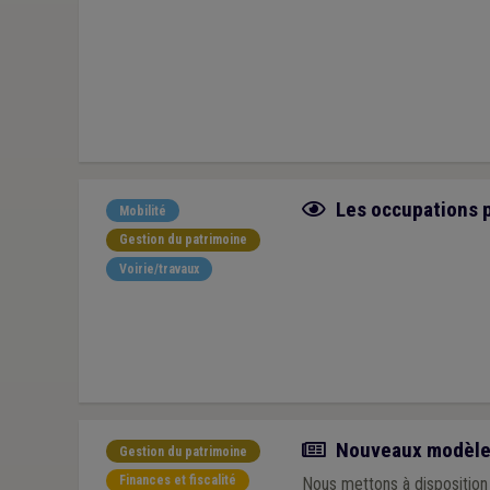
Fiche focus
Les occupations p
Mobilité
Gestion du patrimoine
Voirie/travaux
Actualité
Nouveaux modèles 
Gestion du patrimoine
Finances et fiscalité
Nous mettons à disposition 