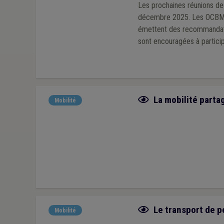
Les prochaines réunions de
décembre 2025. Les OCBM re
émettent des recommandatio
sont encouragées à partici
Fiche focus
La mobilité parta
Mobilité
Fiche focus
Le transport de p
Mobilité