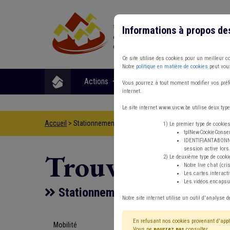
Informations à propos de
Ce site utilise des cookies pour un meilleur c
Notre
politique en matière de cookies
peut vous
Actions
Matières
Format
Vous pourrez à tout moment modifier vos préfé
internet.
Le site internet www.uvcw.be utilise deux type
Accueil
> Stationnement Transport en commun Conseiller en mo
1) Le premier type de cookie
tplNewCookieConsent
IDENTIFIANTABONNE :
session active lors 
Trouver un co
2) Le deuxième type de cooki
Notre live chat (cri
Les cartes interac
Les vidéos encapsul
Stationnement Transport en commu
Notre site internet utilise un outil d'analyse d
En refusant nos cookies provenant d'appl
Mobilité
Type de con
Vous ne
pourrez pas
consulter