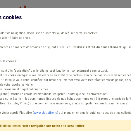
s cookies
Vous travaillez dans un/une
onfort de navigation. Choisissez d'accepter ou de refuser certains cookies.
 aider à faire ce choix.
ions
Publications
Outils
Fiches communa
rences en matière de cookies en cliquant sur le lien "
Cookies: retrait du consentement
" qui s
s de cookies :
bilité
s sont dits "essentiels" car le site ne peut fonctionner correctement sans ceux-ci:
 : ce cookie enregistre vos préférences en matière de cookies afin de ne pas vous représenter cette
 lorsque vous vous identifiez sur notre site internet avec votre identifiant et mot de passe, ce co
de votre prochaine visite.
ntenu
es proviennent d'applications tierces :
sp.chat) stocke un cookie permettant de récupérer l'historique de la conversation;
tives qui présentent les communes (issues de nos fiches communales) à travers une carte de la W
ées (YouTube, Viméo) qui reprennent nos interviews, et nos supports liés aux kits numériques.
n Conseiller en mobilité
e visite appelé Plausible (
www.plausible.io
) qui prend en charge le suivi sans cookie et ne collect
ications tierces,
votre navigation sur notre site sera limitée
.
tenu
Avis / Actions