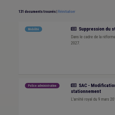
131 documents trouvés
|
Réinitialiser
Actualité
Suppression du st
Mobilité
Dans le cadre de la réforme
2027.
Actualité
SAC - Modification
Police administrative
stationnement
L'arrêté royal du 9 mars 201