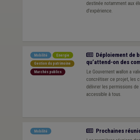
destinée notamment aux élu
d’expérience.
Article
Déploiement de bo
Mobilité
Energie
qu’attend-on des co
Gestion du patrimoine
Le Gouvernent wallon a val
Marchés publics
concrétiser ce projet, les
délivrer les permissions de 
accessible à tous.
Actualité
Prochaines réunio
Mobilité