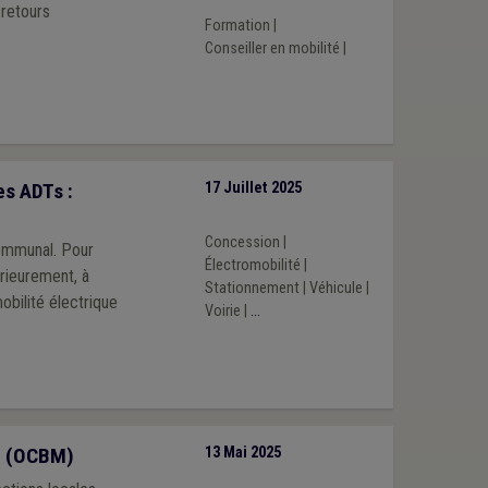
 retours
Formation
|
Conseiller en mobilité
|
s ADTs :
17 Juillet 2025
Concession
|
communal. Pour
Électromobilité
|
rieurement, à
Stationnement
|
Véhicule
|
obilité électrique
Voirie
|
...
é (OCBM)
13 Mai 2025