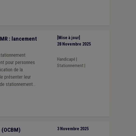
PMR : lancement
[Mise à jour]
28 Novembre 2025
 stationnement
Handicapé
|
ent pour personnes
Stationnement
|
ication de la
de présenter leur
s de stationnement
é (OCBM)
3 Novembre 2025