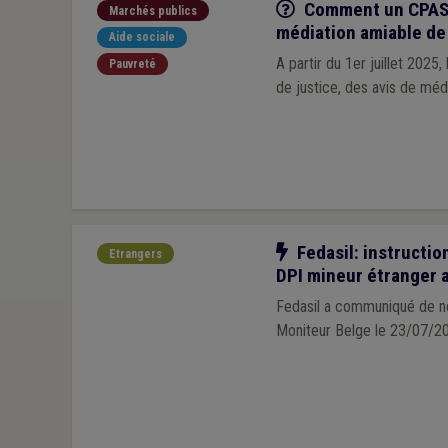
Q/R
Comment un CPAS p
Marchés publics
médiation amiable de
Aide sociale
A partir du 1er juillet 2025
Pauvreté
de justice, des avis de médi
Notre action
Fedasil: instruction
Etrangers
DPI mineur étranger
Fedasil a communiqué de nou
Moniteur Belge le 23/07/2