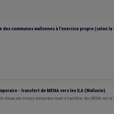
nt
(1)
Droit de tirage
(1)
Établissement scolaire
(1)
Faillite
(1)
GRD
(1)
ns
(1)
Tourisme
(1)
e des communes wallonnes à l’exercice propre (selon la 
poraire - transfert de MENA vers les ILA (Wallonie)
le réseau une mesure temporaire visant à transférer des MENA vers la 