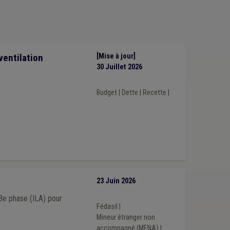
Huissier
(1)
Recrutement
(1)
ventilation
[Mise à jour]
30 Juillet 2026
Budget
|
Dette
|
Recette
|
23 Juin 2026
3e phase (ILA) pour
Fédasil
|
Mineur étranger non
accompagné (MENA)
|