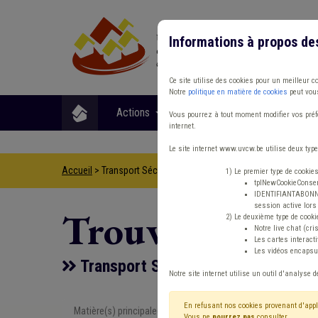
Informations à propos de
Ce site utilise des cookies pour un meilleur c
Notre
politique en matière de cookies
peut vous
Actions
Matières
Format
Vous pourrez à tout moment modifier vos préfé
internet.
Le site internet www.uvcw.be utilise deux type
Accueil
> Transport Sécurité routière Dette Fédasil
1) Le premier type de cookie
tplNewCookieConsent
IDENTIFIANTABONNE :
session active lors 
Trouver un co
2) Le deuxième type de cooki
Notre live chat (cri
Les cartes interac
Les vidéos encapsul
Transport Sécurité routière Dette 
Notre site internet utilise un outil d'analyse d
En refusant nos cookies provenant d'appl
Matière(s) principale(s)
Type de con
Vous ne
pourrez pas
consulter