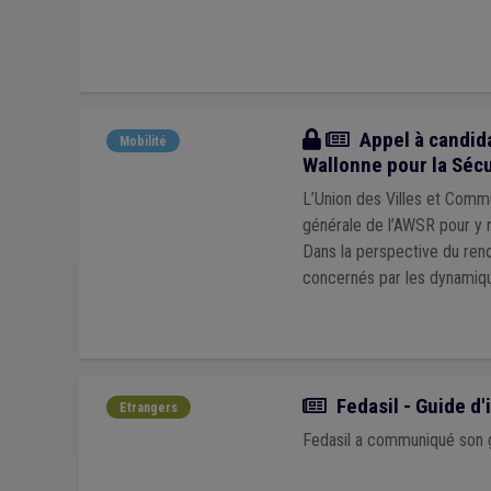
Actualité
Appel à candida
Mobilité
Wallonne pour la Sécu
L’Union des Villes et Comm
générale de l’AWSR pour y r
Dans la perspective du reno
concernés par les dynamiqu
Actualité
Fedasil - Guide d
Etrangers
Fedasil a communiqué son g