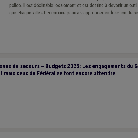
police. Il est déclinable localement et est destiné à devenir un outi
que chaque ville et commune pourra s’approprier en fonction de se
spécificités de son territoire, à l’échelle d’une zone de police.
ones de secours – Budgets 2025: Les engagements du 
t mais ceux du Fédéral se font encore attendre