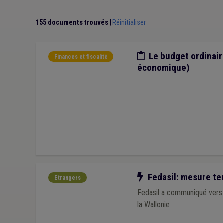
Délai
(1)
Compensation
(1)
Compteur intellige
Simplification administrative
(1)
Social
(1)
Soi
155 documents trouvés
|
Réinitialiser
Etude/chiffres
Le budget ordinair
Finances et fiscalité
économique)
Notre action
Fedasil: mesure tem
Etrangers
Fedasil a communiqué vers 
la Wallonie