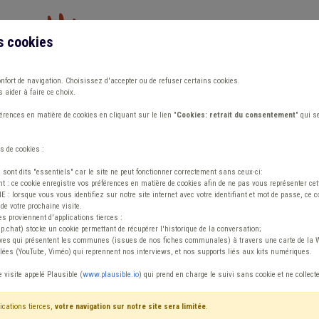
s cookies
Vous travaillez dans un/une
onfort de navigation. Choisissez d'accepter ou de refuser certains cookies.
 aider à faire ce choix.
ions
Publications
Outils
Fiches communa
rences en matière de cookies en cliquant sur le lien "
Cookies: retrait du consentement
" qui s
s de cookies :
s sont dits "essentiels" car le site ne peut fonctionner correctement sans ceux-ci:
 : ce cookie enregistre vos préférences en matière de cookies afin de ne pas vous représenter cette
 lorsque vous vous identifiez sur notre site internet avec votre identifiant et mot de passe, ce co
de votre prochaine visite.
ntenu
es proviennent d'applications tierces :
sp.chat) stocke un cookie permettant de récupérer l'historique de la conversation;
tives qui présentent les communes (issues de nos fiches communales) à travers une carte de la W
ées (YouTube, Viméo) qui reprennent nos interviews, et nos supports liés aux kits numériques.
Fédasil
e visite appelé Plausible (
www.plausible.io
) qui prend en charge le suivi sans cookie et ne collect
ications tierces,
votre navigation sur notre site sera limitée
.
tenu
Avis / Actions