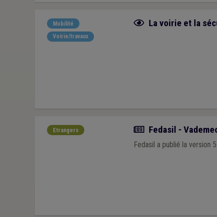
Fiche focus
La voirie et la séc
Mobilité
Voirie/travaux
Actualité
Fedasil - Vademe
Etrangers
Fedasil a publié la version