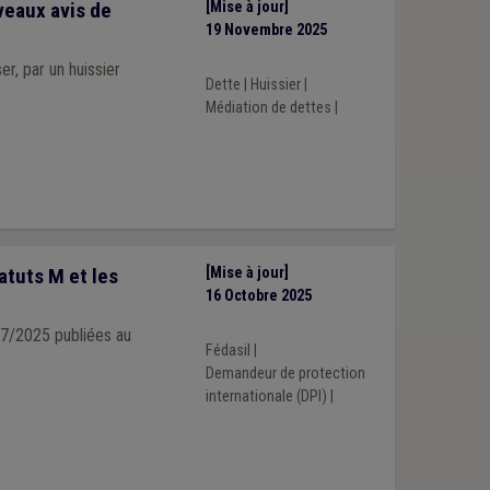
veaux avis de
[Mise à jour]
19 Novembre 2025
r, par un huissier
Dette
|
Huissier
|
Médiation de dettes
|
tatuts M et les
[Mise à jour]
16 Octobre 2025
/07/2025 publiées au
Fédasil
|
Demandeur de protection
internationale (DPI)
|