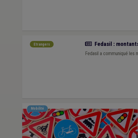
Actualité
Fedasil : montants
Etrangers
Fedasil a communiqué les m
Mobilité