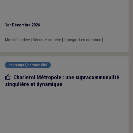
1er Décembre 2024
Mobilité active
|
Sécurité routière
|
Transport en commun
|
Inter(supra)communalité
Bonne pratique
Charleroi Métropole : une supracommunalité
singulière et dynamique