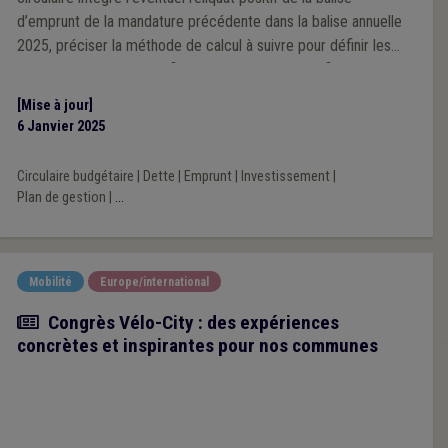
d’emprunt de la mandature précédente dans la balise annuelle
2025, préciser la méthode de calcul à suivre pour définir les
ratios d’endettement et fixe le ratio des charges financières à
15,5 % pour les communes sous plan de gestion.
[Mise à jour]
6 Janvier 2025
Circulaire budgétaire
|
Dette
|
Emprunt
|
Investissement
|
Plan de gestion
|
...
Mobilité
Europe/international
Article
Congrès Vélo-City : des expériences
concrètes et inspirantes pour nos communes