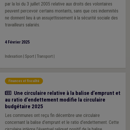
par la loi du 3 juillet 2005 relative aux droits des volontaires
peuvent percevoir certains montants, sans que ces indemnités
ne donnent lieu à un assujettissement à la sécurité sociale des
travailleurs salariés.
4 Février 2025
Indexation
|
Sport
|
Transport
|
Finances et fiscalité
Actualité
Une circulaire relative à la balise d’emprunt et
au ratio d’endettement modifie la circulaire
budgétaire 2025
Les communes ont reçu fin décembre une circulaire
concernant la balise d’emprunt et le ratio d’endettement. Cette
circulaire intègre l’éventuel reliquat positif de la balise