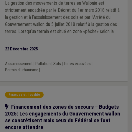
La gestion des mouvements de terres en Wallonie est
strictement encadrée par le Décret du 1er mars 2018 relatif à
la gestion et à l’assainissement des sols et par l’Arrêté du
Gouvernement wallon du 5 juillet 2018 relatif à la gestion des
terres. Lorsqu’un terrain est situé en zone «pêche» selon la
Banque de Données de l’État des Sols, des obligations
particulières s’imposent.
22 Décembre 2025
Assainissement
|
Pollution
|
Sols
|
Terres excavées
|
Permis d'urbanisme
|
...
Finances et fiscalité
Notre action
Financement des zones de secours – Budgets
2025: Les engagements du Gouvernement wallon
se concrétisent mais ceux du Fédéral se font
encore attendre