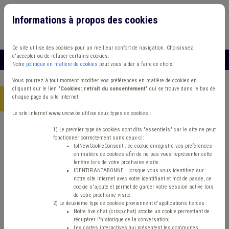
Informations à propos des cookies
Connexion
Vous travaillez dans un/une
Ce site utilise des cookies pour un meilleur confort de navigation. Choisissez
d'accepter ou de refuser certains cookies.
MENU
Notre
politique en matière de cookies
peut vous aider à faire ce choix.
Vous pourrez à tout moment modifier vos préférences en matière de cookies en
cliquant sur le lien "
Cookies: retrait du consentement
" qui se trouve dans le bas de
chaque page du site internet.
Accueil
> Transport Sécurité routière Dette Pollution
Le site internet www.uvcw.be utilise deux types de cookies :
Trouver un contenu
1) Le premier type de cookies sont dits "essentiels" car le site ne peut
fonctionner correctement sans ceux-ci:
tplNewCookieConsent : ce cookie enregistre vos préférences
en matière de cookies afin de ne pas vous représenter cette
Transport Sécurité routière Dette
fenêtre lors de votre prochaine visite.
IDENTIFIANTABONNE : lorsque vous vous identifiez sur
Pollution
notre site internet avec votre identifiant et mot de passe, ce
cookie s'ajoute et permet de garder votre session active lors
de votre prochaine visite.
2) Le deuxième type de cookies proviennent d'applications tierces :
Matière(s) principale(s)
Notre live chat (crisp.chat) stocke un cookie permettant de
récupérer l'historique de la conversation;
Les cartes interactives qui présentent les communes