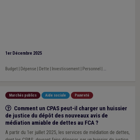
1er Décembre 2025
Budget
|
Dépense
|
Dette
|
Investissement
|
Personnel
|
...
Marchés publics
Aide sociale
Pauvreté
Q/R
Comment un CPAS peut-il charger un huissier
de justice du dépôt des nouveaux avis de
médiation amiable de dettes au FCA ?
A partir du 1er juillet 2025, les services de médiation de dettes,
dont les CPAS, devront faire déposer, par un huissier de justice,