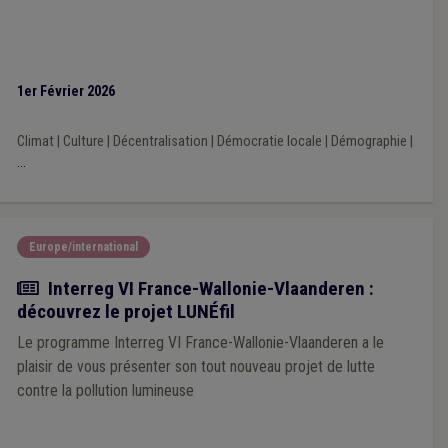
1er Février 2026
Climat
|
Culture
|
Décentralisation
|
Démocratie locale
|
Démographie
|
...
Europe/international
Actualité
Interreg VI France-Wallonie-Vlaanderen :
découvrez le projet LUNÉfil
Le programme Interreg VI France-Wallonie-Vlaanderen a le
plaisir de vous présenter son tout nouveau projet de lutte
contre la pollution lumineuse