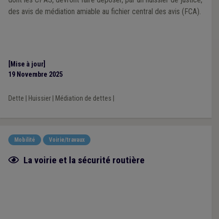
des avis de médiation amiable au fichier central des avis (FCA).
[Mise à jour]
19 Novembre 2025
Dette
|
Huissier
|
Médiation de dettes
|
Mobilité
Voirie/travaux
Fiche focus
La voirie et la sécurité routière