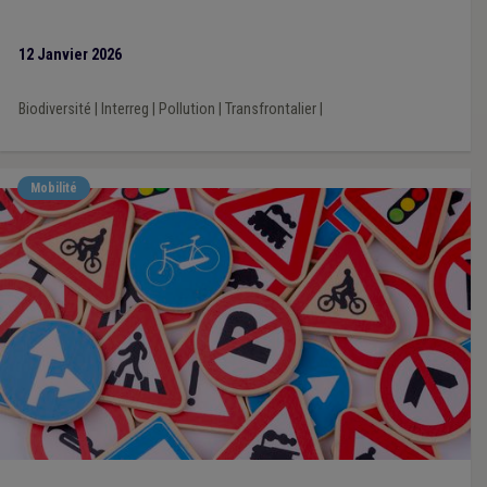
12 Janvier 2026
Biodiversité
|
Interreg
|
Pollution
|
Transfrontalier
|
Mobilité