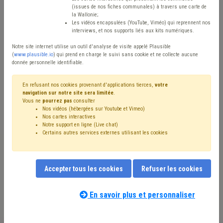
Type de contenu
(issues de nos fiches communales) à travers une carte de
la Wallonie;
Avis / Actions
Les vidéos encapsulées (YouTube, Viméo) qui reprennent nos
interviews, et nos supports liés aux kits numériques.
Réinitialiser
Notre site internet utilise un outil d'analyse de visite appelé Plausible
(
www.plausible.io
) qui prend en charge le suivi sans cookie et ne collecte aucune
donnée personnelle identifiable.
Filtrer cette requête avec des mots-clés
En refusant nos cookies provenant d'applications tierces,
votre
navigation sur notre site sera limitée
.
Vous ne
pourrez pas
consulter
Nos vidéos (hébergées sur Youtube et Vimeo)
⇒ Pollution
(
retirer le mot clé
)
Sols
(38)
Nos cartes interactives
Notre support en ligne (Live chat)
⇒ Sécurité routière
(
retirer le mot clé
)
Certains autres services externes utilisant les cookies
Assainissement
(29)
⇒ Dette
(
retirer le mot clé
)
⇒ Transport
(
retirer le mot clé
)
Voirie
(17)
Terres excavées
(17)
Déchet
(14)
Budget
(12)
Accepter tous les cookies
Refuser les cookies
Investissement
(12)
Inondation
(12)
Stationnement
(11)
Véhicule
(9)
Transport en commun
(8)
Santé
(8)
Eau
(8)
Recette
(7)
Permis d'urbanisme
(7)
En savoir plus et personnaliser
Nos experts associés au terme que
Signalisation
(6)
Dépense
(6)
Mobilité active
(6)
vous recherchez
(merci de prendre
Environnement
(6)
Chantier
(5)
Carburant
(5)
connaissance de notre
politique d'assistance-
Subvention
(5)
Taxi
(5)
Personnel
(5)
Subside
(5)