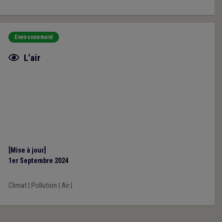
Environnement
Fiche focus
L'air
[Mise à jour]
1er Septembre 2024
Climat
|
Pollution
|
Air
|