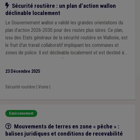
Notre action
Sécurité routière : un plan d’action wallon
déclinable localement
Le Gouvernement wallon a validé les grandes orientations du
plan d’action 2026-2030 pour des routes plus sûres. Ce plan,
issu des Etats généraux de la sécurité routière en Wallonie, est
le fruit d’un travail collaboratif impliquant les communes et
zones de police. Il est déclinable localement et est destiné à
devenir un outil concret et efficace que chaque ville et
commune pourra s’approprier en fonction de ses priorités et
23 Décembre 2025
des spécificités de son territoire, à l’échelle d’une zone de
police.
Sécurité routière
|
Voirie
|
Environnement
Q/R
Mouvements de terres en zone « pêche » :
balises juridiques et conditions de recevabilité