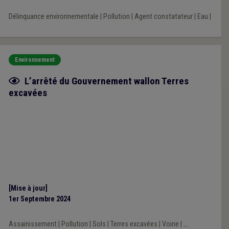
Délinquance environnementale
|
Pollution
|
Agent constatateur
|
Eau
|
Environnement
Fiche focus
L’arrêté du Gouvernement wallon Terres
excavées
[Mise à jour]
1er Septembre 2024
Assainissement
|
Pollution
|
Sols
|
Terres excavées
|
Voirie
|
...