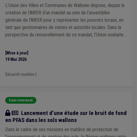
Établissement scolaire
(1)
Faillite
(1)
Protection civile
(1)
L’Union des Villes et Communes de Wallonie dispose, depuis la
Population
(1)
Recrutement
(1)
Patrimoine
(1)
création de l’AWSR d’un mandat au sein de l’assemblée
Occupation de la voirie
(1)
Soins
(1)
Transfrontalier
(1)
générale de l’AWSR pour y représenter les pouvoirs locaux, en
Sanction administrative communale (SAC)
(1)
Sans abri
(1)
tant que gestionnaires de voiries et autorités locales. Dans la
Simplification administrative
(1)
Ukraine
(1)
Crise énergétique
(1)
Borne de rechargement
(1)
perspective du renouvellement de ce mandat, l'Union souhaite
Épuration
(1)
Érosion
(1)
Festivité
(1)
Réfugié
(1)
s'adjoindre l'expertise de mandataires locaux concernés par les
Indépendant
(1)
Indexation
(1)
PRI
(1)
Prime
(1)
dynamiques de sécurité routière.
Prix
(1)
Système européen des comptes (SEC)
(1)
[Mise à jour]
FRIC
(1)
Fusion
(1)
Bâtiment
(1)
Réseau
(1)
19 Mai 2026
Violence
(1)
Sécurité routière
|
Environnement
Actualité
Lancement d’une étude sur le bruit de fond
en PFAS dans les sols wallons
Dans le cadre de ses missions en matière de protection de
l’environnement et de gestion des sols, la Région wallonne initie